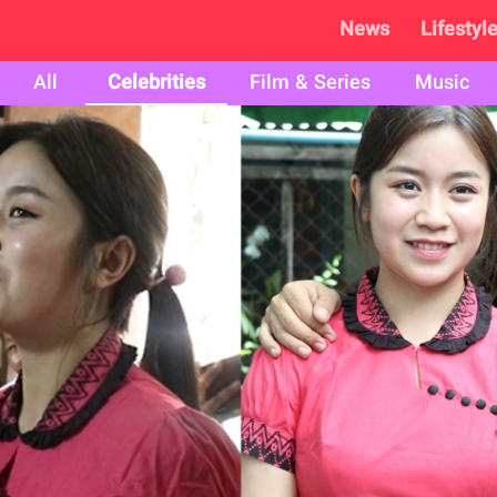
News
Lifestyl
All
Celebrities
Film & Series
Music