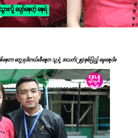
ားလို့ ပျော်နေတဲ့ နေရဲ
စ်နေတာ တွေ့ရပါတယ်။ဒီနေ့က သူ့ရဲ့ အသက်(၂၅)နှစ်ပြည့် မွေးနေ့ပါ။