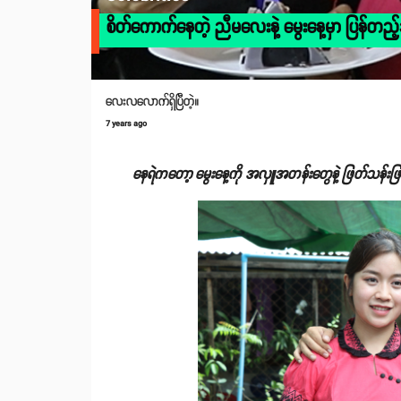
စိတ်ကောက်နေတဲ့ ညီမလေးနဲ့ မွေးနေ့မှာ ပြန်တည့်သွ
လေးလလောက်ရှိပြီတဲ့။
7 years ago
နေရဲကတော့ မွေးနေ့ကို အလှူအတန်းတွေနဲ့ ဖြတ်သန်းဖြ