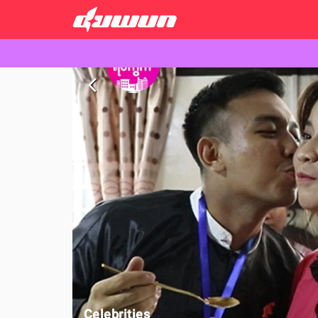
arrow_back_ios
Celebrities