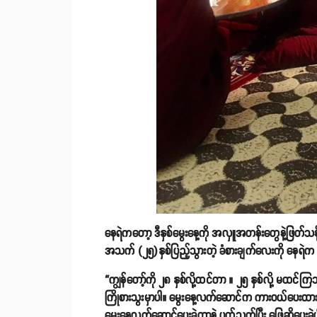
နေရဲကတော့ ဒီနှစ်မွေးနေ့ကို အလှူအတန်းတွေနဲ့ဖြတ်သန
အသက် (၂၅)နှစ်ပြည့်သွားတဲ့ ခံစားချက်လေးကို နေရဲက
“ကျွန်တော့်ကို ၂၈ နှစ်လို့ထင်တာ ။ ၂၅ နှစ်လို့ မထင
ကြိုစားသွးမှာပါ။ မွေးနေ့လက်ဆောင်က ကားဝယ်ပေးထားတ
မွေးနေ့လက်ဆောင်ပေးခဲ့တာနဲ့ ပတ်သက်ပြီး ဖြေဆိုပေးခဲ