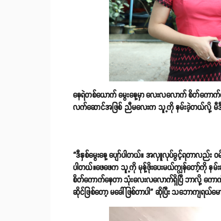
နေရဲတစ်ယောက် မွေးနေ့မှာ လေးလလောက် စိတ်ကောက်နေတဲ့ 
လက်ဆောင်အဖြစ် ညီမလေးက သူ့ကို နမ်းခဲ့တယ်လို့ မီဒ
“ဒီနှစ်မွေးနေ့ ပျော်ပါတယ်။ အလှူလုပ်ခွင့်ရတာလည်
ပါတယ်။ဖေဖေက သူ့ကို မုန့်ဖိုးပေးမယ်ကျွန်တော့်ကို 
စိတ်ကောက်နေတာ သုံးလေးလလောက်ရှိပြီ ဘာလို့ ကောက်
ဆိုင်ဖြစ်တော့ မခေါ်ဖြစ်တာပါ” ဆိုပြီး သဘောကျရယ်မော