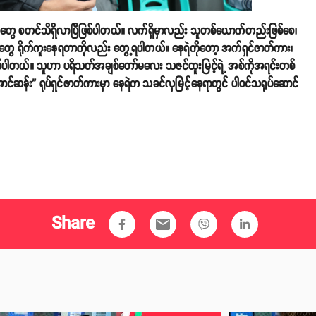
ိသတ်တွေ စတင်သိရှိလာပြီဖြစ်ပါတယ်။ လက်ရှိမှာလည်း သူတစ်ယောက်တည်းဖြစ်စေ၊
းတွဲတွေ ရိုက်ကူးနေရတာကိုလည်း တွေ့ရပါတယ်။ နေရဲကိုတော့ အက်ရှင်ဇာတ်ကား၊
်ပါတယ်။ သူဟာ ပရိသတ်အချစ်တော်မလေး သဇင်ထူးမြင့်ရဲ့ အစ်ကိုအရင်းတစ်
်ဆန်း” ရုပ်ရှင်ဇာတ်ကားမှာ နေရဲက သခင်လှမြင့်နေရာတွင် ပါဝင်သရုပ်ဆောင်
Share
email