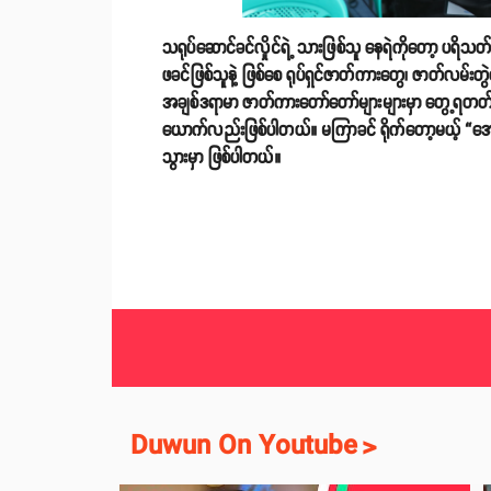
သရုပ်ဆောင်ခင်လှိုင်ရဲ့ သားဖြစ်သူ နေရဲကိုတော့ ပရ
ဖခင်ဖြစ်သူနဲ့ ဖြစ်စေ ရုပ်ရှင်ဇာတ်ကားတွေ၊ ဇာတ်လမ်
အချစ်ဒရာမာ ဇာတ်ကားတော်တော်များများမှာ တွေ့ရတတ
ယောက်လည်းဖြစ်ပါတယ်။ မကြာခင် ရိုက်တော့မယ့် “အောင
သွားမှာ ဖြစ်ပါတယ်။
Duwun On Youtube
>