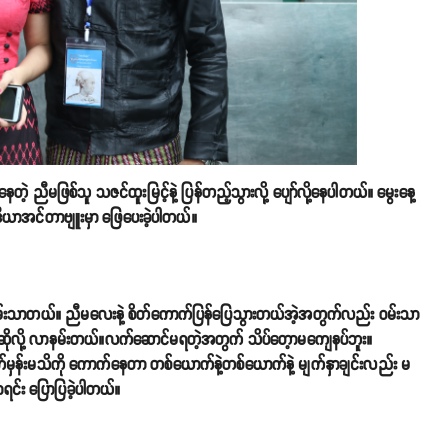
ညီမဖြစ်သူ သဇင်ထူးမြင့်နဲ့ ပြန်တည့်သွားလို့ ပျော်လို့နေပါတယ်။ မွေးနေ့
ီယာအင်တာဗျူးမှာ ဖြေပေးခဲ့ပါတယ်။
း ဝမ်းသာတယ်။ ညီမလေးနဲ့ စိတ်ကောက်ပြန်ပြေသွားတယ်အဲ့အတွက်လည်း ဝမ်းသာ
နမ်းဆိုလို့ လာနမ်းတယ်။လက်ဆောင်မရတဲ့အတွက် သိပ်တေ့ာမကျေနပ်ဘူး။
မှန်းမသိကို ကောက်နေတာ တစ်ယောက်နဲ့တစ်ယောက်နဲ့ မျက်နှာချင်းလည်း မ
ရင်း ပြောပြခဲ့ပါတယ်။