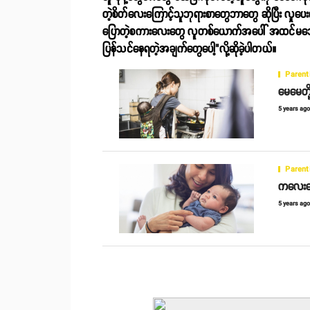
တဲ့စိတ်လေးကြောင့်သူဘုရားစာတွေဘာတွေ ဆိုပြီး လ
ပြောတဲ့စကားလေးတွေ လူတစ်ယောက်အပေါ် အထင်မသေ
ပြန်သင်နေရတဲ့အချက်တွေပေါ့"လို့ဆိုခဲ့ပါတယ်။
Parent
မေမေတို
5 years ag
Parent
ကလေးတွေ
5 years ag