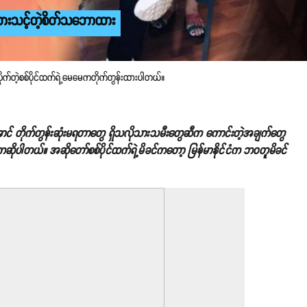
ထားသင့်တဲ့စိတ်သဘောထား
ုက်တဲ့စစ်ပိုင်ထက်ရဲ့မေမေကတိုက်တွန်းထားပါတယ်။
င် တိုက်တွန်းဆုံးမရတာတွေ ရှိသလိုသားသမီးတွေဆီက ကောင်းတဲ့အချက်တွေ
ဆိုပါတယ်။ အဆိုတော်စစ်ပိုင်ထက်ရဲ့မိခင်ကတော့ မြန်မာနိုင်ငံက ဘဝတူမိခင်