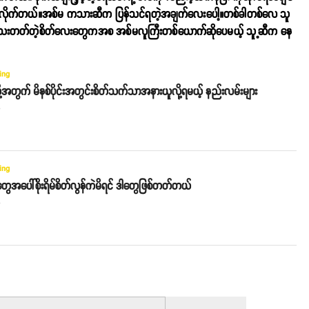
ှုပေးလိုက်တယ်။အစ်မ ကသားဆီက ပြန်သင်ရတဲ့အချက်လေးပေါ့။တစ်ခါတစ်လေ သူ
းတတ်တဲ့စိတ်လေးတွေကအစ အစ်မလူကြီးတစ်ယောက်ဆိုပေမယ့် သူ့ဆီက နေ
ing
့အတွက် မိနစ်ပိုင်းအတွင်းစိတ်သက်သာအနားယူလို့ရမယ့် နည်းလမ်းများ
o
ing
အပေါ်စိုးရိမ်စိတ်လွန်ကဲမိရင် ဒါတွေဖြစ်တတ်တယ်
o