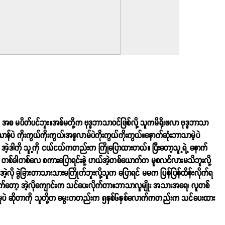
စ မပိတ်ပင်ဘူး။အစ်မတို့က ဗုဒ္ဓဘာသာဝင်ဖြစ်လို့ သူကမိရိုးဖလာ ဗုဒ္ဓဘာသာ
န်ပဲ ကိုးကွယ်ကိုးကွယ်၊အစ္စလာမ်ပဲကိုးကွယ်ကိုးကွယ်။နောက်ဆုံးဘာသာမဲ့ပဲ
်ဘူး။ အဲ့ဒါကို သူ့ကို ငယ်ငယ်ကတည်းက ကြိုပြောထားတယ်။ ပြီးတော့သူ့ရဲ့ နောက်
ို တစ်ခါတစ်လေ စကားပြောရင်းနဲ့ ဟယ်အဲ့တစ်ယောက်က မူစလင်လားမသိဘူးလို့
အဲ့လို ခွဲခြားတာသားသားမကြိုက်ဘူးလို့သူက ပြောရင် မမက ပြန်ပြန်ထိန်းလိုက်ရ
င်းတက်တော့ အဲ့လိုကျောင်းက သင်ပေးလိုက်တာ။ဘာသာလူမျိုး အသားအရေ၊ လူတစ်
ေးမှုပဲ ဆိုတာကို သူတို့က မွေးကတည်းက ၅နှစ်၆နှစ်လောက်ကတည်းက သင်ပေးထား