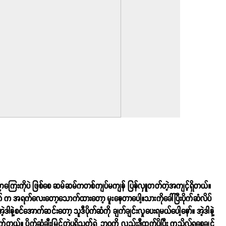
အနုပညာကြေးကိုပဲ ဖြစ်စေ ဆမ်ဆမ်ကတစ်ကျပ်မကျန် ပြန်လှူတတ်တဲ့အကျင့်ရှိတယ်။
က် က အရက်လေးတော့သောက်ထားတော့ မူးနေတာပေါ့။သားကိုခေါ်ပြီးပိုက်ဆံလိပ်
့စင်အောက်ဆင်းတော့ သူဒီပိုက်ဆံကို ချက်ချင်းလှုပေးရမယ်ပေါ့နော်။ အဲ့ဒါနဲ့
်တယ်။ ပိုက်ဆံချီးမြှင့်တဲ့ပရိသတ်ရဲ့ ဘဝကို လည်းဒီ့ထက်ပိုပြီး ကုသိုလ်ရစေချင်