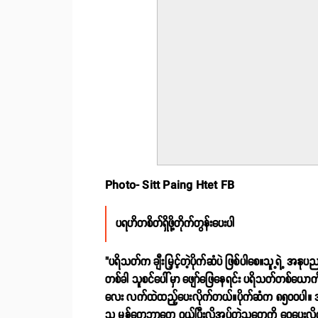
Photo- Sitt Paing Htet FB
ပရဟိတစိတ်ရှိဖို့တိုက်တွန်းပေးပါ
"ပရိသတ်က ချီးမြှင့်တဲ့ပိုက်ဆံပဲ ဖြစ်ပါစေ။သူ့ရဲ့ 
တစ်ခါ သူစင်ပေါ်မှာ ဖျော်ဖြေနေရင်း ပရိသတ်တစ်ယော
လေး လက်ထဲထည့်ပေးလိုက်တယ်။ပိုက်ဆံက ၈၅၀၀ပါ။ အဲ့ဒါနဲ
သူ မုန့်တွေဘာတွေ ဝယ်ပြီးလိုအပ်တဲ့သူတွေကို ဝေပေးလိုက