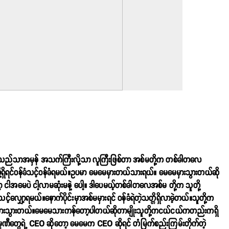
ွဲ ငါသည်သာအမှန် အသက်ကြီးလို့သာ လူကြီးဖြစ်တာ အစ်မတို့က တစ်ခါတလေ
လို့ရှိရင်ဝန်ခံသင့်ဝန်ခံရမယ်။ဥပမာ မေမေမှားတယ်သားရယ်။ မေမေမှားသွားတယ်ဆို
ာ့ ငါအမေပဲ ငါ့လာမဆုံးမနဲ့ ပေါ့။ ဒါပေမယ့်တစ်ခါတလေအစ်မ တို့က သူတို့
င့်လျှော့ရမယ်။နောက်ပိုင်းမှာအစ်မမှားရင် ဝန်ခံရဲတဲ့သတ္တိရှိလာခဲ့တယ်။သူတို့က
ှားသွားတယ်။မေမေသားကန်တော့ပါတယ်ဆိုတာမျိုးသူတို့ကငယ်ငယ်ကတည်းကရှိ
ဏီတွေရဲ့ CEO ဆိုတော့ မေမေက CEO ဆိုရင် တံမြက်စည်းကြမ်းတိုက်တဲ့