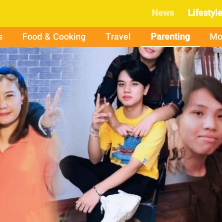
News
Lifestyl
s
Food & Cooking
Travel
Parenting
Mo