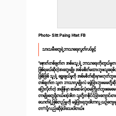
Photo- Sitt Paing Htet FB
သားသမီးတွေရဲ့ဘာသာရေးလွတ်လပ်ခွင့်
"နောက်တစ်ချက်က အစ်မသူ့ရဲ့ ဘာသာရေးကိုးကွယ်မှုက အ
ဖြစ်ရမယ်ဆိုတဲ့အတွေးမျိုး အစ်မစိတ်မထားဘူး။သူခရစ်ယာ
ဖြစ်ဖြစ် သူ့ရဲ့ ရွေးချယ်မှုကို အစ်မစိတ်ဆိုးမှာမဟုတ
တစ်ချက်က သူက ဘာသာလူမျိုးလဲ မခွဲခြားဘူး။မမတို့ဆ
ပြောလိုက်တဲ့ အချိန်မှာ ဆမ်ဆမ်လုံးဝမကြိုက်ဘူး။မေမေ
တာမျိုးတွေရှိတယ်။အဲ့ဒါက သူတို့ကနိုင်ငံခြားကျော
ယောက်ရဲ့ဖြစ်တည်မှုကို မခွဲခြားရဘူးဒါဟာလူ့ယဉ်ကျ
တာ"လို့လည်းဆိုခဲ့ပါသေးပါတယ်။