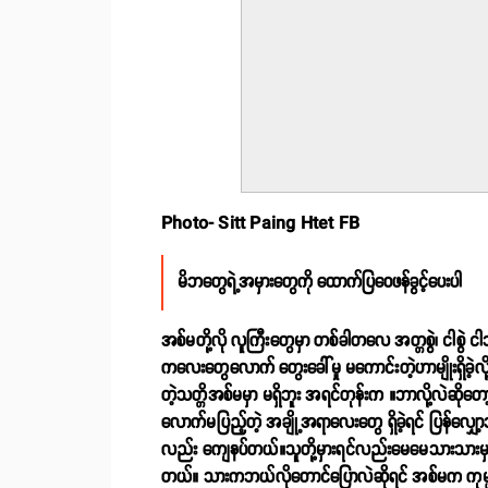
Photo- Sitt Paing Htet FB
မိဘတွေရဲ့အမှားတွေကို ထောက်ပြဝေဖန်ခွင့်ပေးပါ
အစ်မတို့လို လူကြီးတွေမှာ တစ်ခါတလေ အတ္တစွဲ၊ ငါစ
ကလေးတွေလောက် တွေးခေါ်မှု မကောင်းတဲ့ဟာမျိုးရှိခဲ့
တဲ့သတ္တိအစ်မမှာ မရှိဘူး အရင်တုန်းက ။ဘာလို့လဲဆိုတေ
လောက်မပြည့်တဲ့ အချို့အရာလေးတွေ ရှိခဲ့ရင် ပြန်လျှော့သ
လည်း ကျေနပ်တယ်။သူတို့မှားရင်လည်းမေမေသားသားမ
တယ်။ သားကဘယ်လိုတောင်ပြောလဲဆိုရင် အစ်မက ကုမ္ပ