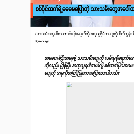
စစ်ပိုင်ထက်ရဲ့မေမေပြောတဲ့ သားသမီးတွေအပေါ်
သားသမီးတွေဆီကကောင်းတဲ့အချက်ကိုအတုယူဖို့မိဘတွေကိုတိုက်တွန်းလိ
5 years ago
အမေတစ်ဦးအနေနဲ့ သားသမီးတွေကို လမ်းမှန်ရောက်အော
ကိုလည်း ပြန်ပြီး အတုယူရပါတယ်လို့ စစ်ထက်ပိုင်အမေက
တွေကို အခုလိုအကြံပြုစကားပြောထားပါတယ်။