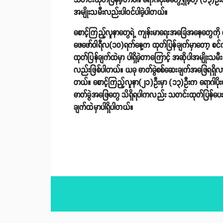
သတင်းထုတ်ပြန်ခဲ့တာပါ။ ရောဂါပိုးမတွေ့ရှိခဲ့တဲ့ (၁၃)ဦး
အမျိုးသမီးလည်းပါဝင်ပါခဲ့ပါတယ်။
စောင့်ကြည့်လူနာတွေရဲ့ ကျန်းမာရေးအခြေအနေတွေကို ကျ
ဖေဖော်ဝါရီလ(၁၀)ရက်နေ့က ထုတ်ပြန်ချက်မှာတော့ စင်က
ထုတ်ပြန်ချက်ထဲမှာ ပါရှိခဲ့တာကြောင့် အဆိုပါအမျိုးသမီ
လည်းဖြစ်ပါတယ်။ ယခု ဓာတ်ခွဲစစ်ဆေးချက်အဖြေရရှိလာတဲ့
တယ်။ စောင့်ကြည့်လူနာ(၂၁)ဦးမှာ (၁၃)ဦးက ရောဂါပိုးမရှိ
ဓာတ်ခွဲအဖြေတွေ သိရှိရပါကလည်း သတင်းထုတ်ပြန်ပေးသွ
ချက်ထဲမှာပါရှိပါတယ်။