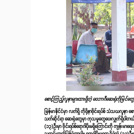
စောင့်ကြည့်လူနာများထားရှိတဲ့ ဝေဘာဂီဆေးရုံကိုမြင်တွေ
မြန်မာနိုင်ငံမှာ လက်ရှိ ကိုရိုနာဗိုင်းရပ်စ် သံသယလူန
သက်ဆိုင်ရာ ဆေးရုံတွေမှာ ကုသမှုတွေပေးလျှက်ရှိပါ
(၁၃)ဦးမှာ ဗိုင်းရပ်စ်ရောဂါပိုးမရှိကြောင်းကို ကျန်းမ