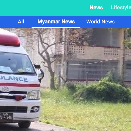
News
Lifestyl
All
Myanmar News
World News