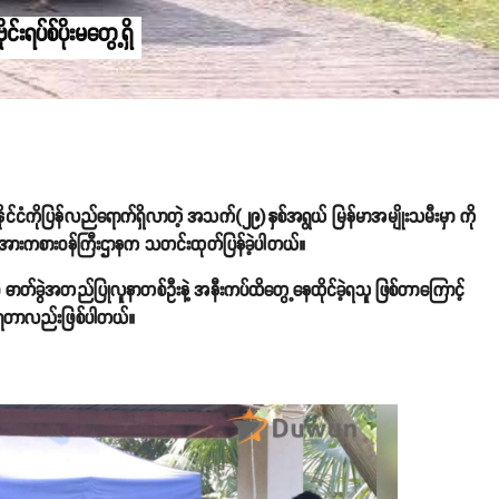
်းရပ်စ်ပိုးမတွေ့ရှိ
ုင်ငံကိုပြန်လည်ရောက်ရှိလာတဲ့ အသက်(၂၉)နှစ်အရွယ် မြန်မာအမျိုးသမီးမှာ ကို
းနှင့် အားကစားဝန်ကြီးဌာနက သတင်းထုတ်ပြန်ခဲ့ပါတယ်။
ရပ်စ် ဓာတ်ခွဲအတည်ပြုလူနာတစ်ဦးနဲ့ အနီးကပ်ထိတွေ့နေထိုင်ခဲ့ရသူ ဖြစ်တာကြောင့်
ခဲ့ရတာလည်းဖြစ်ပါတယ်။