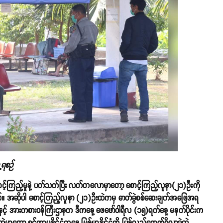
့ရစဉ်
ာ စောင့်ကြည့်မှုနဲ့ ပတ်သက်ပြီး လတ်တလောမှာတော့ စောင့်ကြည့်လူနာ(၂၁)ဦးကို
တယ်။ အဆိုပါ စောင့်ကြည့်လူနာ (၂၁)ဦးထဲကမှ ဓာတ်ခွဲစစ်ဆေးချက်အဖြေအရ
ာရေးနှင့် အားကစားဝန်ကြီးဌာနက ဒီကနေ့ ဖေဖော်ဝါရီလ (၁၅)ရက်နေ့ မနက်ပိုင်းက