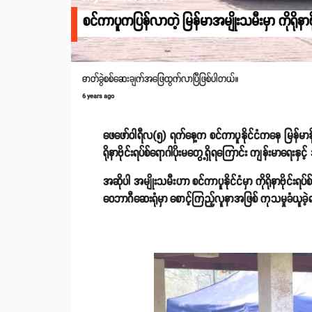
စင်ကာပူကပြန်လာတဲ့ မြန်မာအမျိုးသမီးမှာ ကိုရိုနာဗိုင
ဓာတ်ခွဲစစ်ဆေးချက်အဖြေထွက်လာပြီဖြစ်ပါတယ်။
6 years ago
ဖေဖော်ဝါရီလ(၅) ရက်နေ့က စင်ကာပူနိုင်ငံကနေ မြန်မာနိ
ရိုနာဗိုင်းရပ်စ်ရောဂါပိုးမတွေ့ရှိရကြောင်း ကျန်းမာရေ
အဆိုပါ အမျိုးသမီးဟာ စင်ကာပူနိုင်ငံမှာ ကိုရိုနာဗိုင်း
ဝေဘာဂီဆေးရုံမှာ စောင့်ကြည့်လူနာအဖြစ် ကုသမှုခံယူ