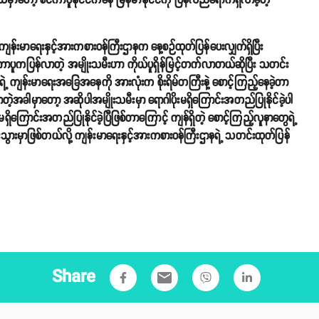
ထဲမှာတော့ စင်ကာပူနိုင်ငံကနေ မြန်မာနိုင်ငံကို ပြန်လည်ရောက်ရှိလာခဲ့တဲ့
န်းမာရေးနှင့်အားကစားဝန်ကြီးဌာနက နေ့စဉ်ထုတ်ပြန်ပေးလျှက်ရှိပြီး
ာပူကပြန်လာတဲ့ အမျိုးသမီးဟာ ကိုယ်ပူရှိန်မြင့်တက်လာတယ်ဆိုပြီး သတင်း
းရဲ့ ကျန်းမာရေးအခြေအနေကို အားလုံးက စိုးရိမ်တကြီးနဲ့ စောင့်ကြည့်နေခဲ့တာ
အခါမှာတော့ အဆိုပါအမျိုးသမီးမှာ ရောဂါပိုးမရှိကြောင်းအတည်ပြုနိုင်ခဲ့ပါ
ကြောင်းအတည်ပြုနိုင်ခဲ့ပြီဖြစ်တာကြောင့် ကျန်ရှိတဲ့ စောင့်ကြည့်လူနာတွေရဲ့
ားမှာဖြစ်တယ်လို့ ကျန်းမာရေးနှင့်အားကစားဝန်ကြီးဌာနရဲ့ သတင်းထုတ်ပြန်
Share
email