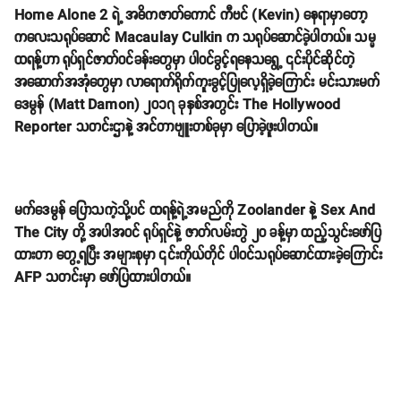
Home Alone 2 ရဲ့ အဓိကဇာတ်ကောင် ကီဗင် (Kevin) နေရာမှာတော့
ကလေးသရုပ်ဆောင် Macaulay Culkin က သရုပ်ဆောင်ခဲ့ပါတယ်။ သမ္မ
ထရန့်ဟာ ရုပ်ရှင်ဇာတ်ဝင်ခန်းတွေမှာ ပါဝင်ခွင့်ရနေသရွေ့ ၎င်းပိုင်ဆိုင်တဲ့
အဆောက်အအုံတွေမှာ လာရောက်ရိုက်ကူးခွင့်ပြုလေ့ရှိခဲ့ကြောင်း မင်းသားမက်
ဒေမွန် (Matt Damon) ၂၀၁၇ ခုနှစ်အတွင်း The Hollywood
Reporter သတင်းဌာနဲ့ အင်တာဗျူးတစ်ခုမှာ ပြောခဲ့ဖူးပါတယ်။
မက်ဒေမွန် ပြောသကဲ့သို့ပင် ထရန့်ရဲ့အမည်ကို Zoolander နဲ့ Sex And
The City တို့ အပါအဝင် ရုပ်ရှင်နဲ့ ဇာတ်လမ်းတွဲ ၂၀ ခန့်မှာ ထည့်သွင်းဖော်ပြ
ထားတာ တွေ့ရပြီး အများစုမှာ ၎င်းကိုယ်တိုင် ပါဝင်သရုပ်ဆောင်ထားခဲ့ကြောင်း
AFP သတင်းမှာ ဖော်ပြထားပါတယ်။