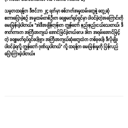
သမ္မတထရန့်က ဒီဇင်ဘာ ၂၄ ရက်မှာ စစ်ဘက်အမှုထမ်းတွေနဲ့ တွေ့ဆုံ
စကားပြောခဲ့စဥ် အမှုထမ်းတစ်ဦးက ခရစ္စမတ်ရုပ်ရှင်မှာ ပါဝင်ခဲ့တဲ့အကြောင်းကို
မေးမြန်းခဲ့ပါတယ်။ "အဲဒီအချိန်တုန်းက ကျွန်တော် နည်းနည်းငယ်သေးတယ်၊ ဒီ
ဇာတ်ကားက အကြီးအကျယ် အောင်မြင်ခဲ့တယ်လေ၊ ဒါက အရမ်းအောင်မြင့်
တဲ့ ခရစ္စမတ်ရုပ်ရှင်ပေါ့ဗျာ၊ အကြီးအကျယ်ဆုံးတွေထဲက တစ်ခုပေါ့၊ ဒီလိုမျိုး
ပါဝင်ခဲ့ရလို့ ကျွန်တော် ဂုဏ်ယူပါတယ်" လို့ ထရန့်က မေးမြန်းမှုကို ပြန်လည်
ပြောကြားခဲ့ပါတယ်။