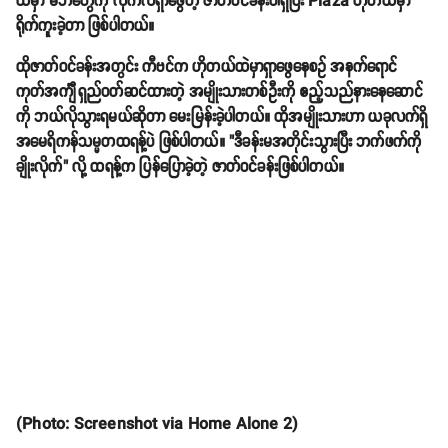
ထဲမှာ မိဘတွေကို လိုက်လံရှာဖွေတဲ့ ဇာတ်ဝင်ခန်းပါရှိပြီး Plaza ဟိုတယ်မှာ
ရိုက်ကူးခဲ့တာ ဖြစ်ပါတယ်။
ထိုဇာတ်ဝင်ခန်းအတွင်း ကီဗင်က ဟိုတယ်ထဲမှာရှာဖွေနေစဥ် အနက်ရောင်
ကုတ်အင်္ကျီရှည်ဝတ်ဆင်ထားတဲ့ အမျိုးသားတစ်ဦးကို ဧည့်သည်နားနေဆောင်
ကို ဘယ်လိုသွားရမယ်ဆိုတာ မေးမြန်းခဲ့ပါတယ်။ ထိုအမျိုးသားဟာ ယခုလက်ရှိ
အမေရိကန်သမ္မတထရန့်ပဲ ဖြစ်ပါတယ်။ "ဒီခန်းမအတိုင်းသွားပြီး ဘက်ဖက်ကို
ချိုးလိုက်" လို့ ထရန့်က ပြန်ပြောခဲ့တဲ့ ဇာတ်ဝင်ခန်းဖြစ်ပါတယ်။
(Photo: Screenshot via Home Alone 2)