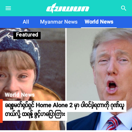
search
All
Myanmar News
World News
Featured
arrow_back_ios
World News
ခရစ္စမတ်ရုပ်ရှင် Home Alone 2 မှာ ပါဝင်ခဲ့ရတာကို ဂုဏ်ယူ
တယ်လို့ ထရန့် ဖွင့်ဟပြောကြား