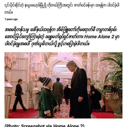
၎င်းပိုင်ဆိုင်တဲ့ နယူးယော့ခ်မြို့ရှိ ဟိုတယ်ကြီးအတွင်း ဇာတ်ဝင်ခန်းမှာ ထရန့်က ပါဝင်ခဲ့ပါ
တယ်။
7 years ago
အမေရိကန်သမ္မ ဒေါ်နယ်ထရန့်က အိမ်ဖြူတော်ကိုမရောက်မီ ကမ္ဘာတစ်ဝှမ်း
အောင်မြင်ကျော်ကြားခဲ့တဲ့ ခရစ္စမတ်ရုပ်ရှင်ဇာတ်ကား Home Alone 2 မှာ
ပါဝင်ခဲ့ရမှုအပေါ် ဂုဏ်ယူမိတယ်လို့ ဖွင့်ဟပြောခဲ့ပါတယ်။
(Photo: Screenshot via Home Alone 2)