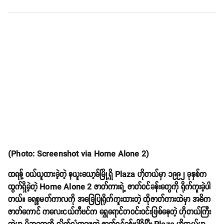
(Photo: Screenshot via Home Alone 2)
ထရန့် ဝယ်ယူထားခဲ့တဲ့ နယူးယော့ခ်မြို့ရှိ Plaza ဟိုတယ်မှာ ၁၉၉၂ ခုနှစ်က
ထွက်ရှိခဲ့တဲ့ Home Alone 2 ဇာတ်ကားရဲ့ ဇာတ်ဝင်ခန်းတွေကို ရိုက်ကူးခဲ့ပါ
တယ်။ ခရစ္စမတ်ကာလကို အခြေပြုရိုက်ကူးထားတဲ့ ထိုဇာတ်ကားထဲမှာ အဓိက
ဇာတ်ကောင် ကလေးငယ်ကီဗင်က ရွှေရောင်တဝင်းဝင်းဖြစ်နေတဲ့ ဟိုတယ်ကြီး