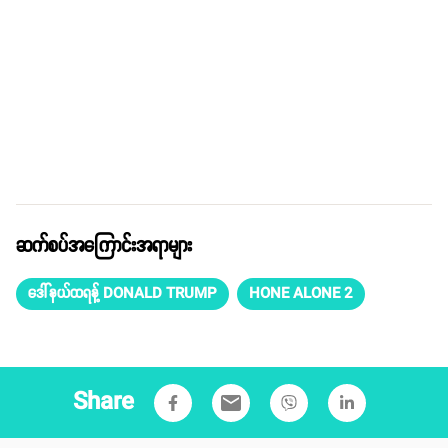
ဆက်စပ်အကြောင်းအရာများ
ဒေါ်နယ်ထရန့် DONALD TRUMP
HONE ALONE 2
Share
email