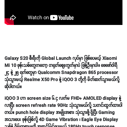
Galaxy S20 စီးရီးကို Global Launch လုပ်မှာ ဖြစ်ပေမယ့် Xiaomi
Mi 10 ဖုန်းသစ်တွေကတော့ တရုတ်ဈေးကွက်မှာပဲ ဖြန့်ဦးမှာပါ။ ဖေဖော်ဝါရီ
၂၄ နဲ့ ၂၅ ရက်တွေမှာ Qualcomm Snapdragon 865 processor
သုံးသွားမယ့် Realme X50 Pro နဲ့ iQOO 3 တို့ကို မိတ်ဆက်သွားမယ်လို့
ဆိုပါတယ်။
iQOO 3 ဟာ screen size ၆.၄ လက်မ FHD+ AMOLED display နဲ့
လာပြီး screen refresh rate 90Hz သုံးသွားမယ်လို့ သတင်းထွက်ထားပါ
တယ်။ punch hole display အမျိုးအစား သုံးသွားဖို့ ရှိပြီး Gaming
အသားပေး ဖုန်းဖြစ်လို့ 4D Game Vibration ၊ Eagle Eye Display
သစ်နဲ့ ဂိမ်းကစားမှုကို အဆင့်မြှင့်ပေးမယ့် 180Hz touch response