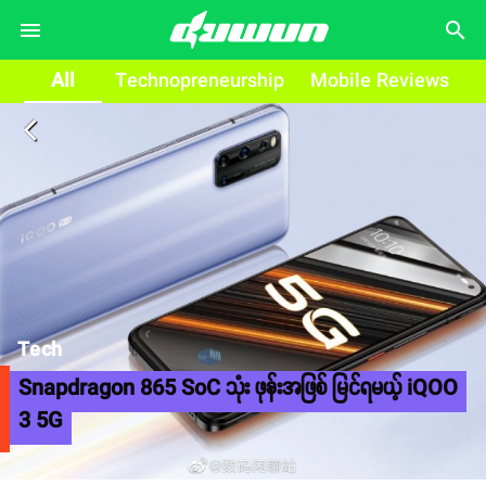
search
All
Technopreneurship
Mobile Reviews
arrow_back_ios
Tech
Snapdragon 865 SoC သုံး ဖုန်းအဖြစ် မြင်ရမယ့် iQOO
3 5G