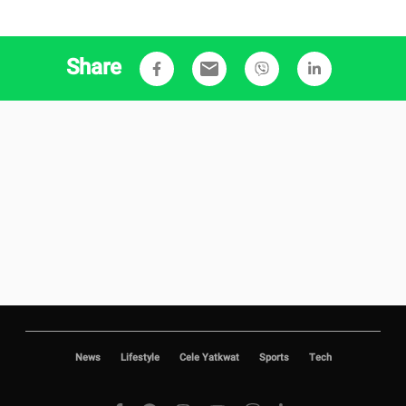
Share
email
News
Lifestyle
Cele Yatkwat
Sports
Tech