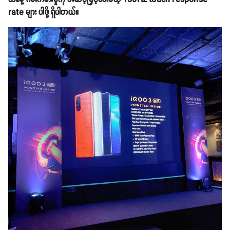
rate များ ပါဖို့ ရှိပါတယ်။