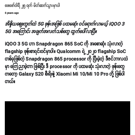
ဖေဖော်ဝါရီ ၂၅ ရက် မိတ်ဆက်သွားမှာပါ
6 years ago
အိန္ဒိယဈေးကွက်ထဲ 5G ဖုန်းအဖြစ် ပထမဆုံး ဝင်ရောက်လာမယ့် iQOO 3
5G အကြောင်း အချက်အလက်သစ်တွေ ထွက်ပေါ်လာပြီ။
iQOO 3 5G ဟာ Snapdragon 865 SoC ကို အစောဆုံး သုံးလာတဲ့
flagship ဖုန်းစာရင်းဝင်မှာပါ။ Qualcomm ရဲ့ ၂၀၂၀ flagship SoC
တစ်ခုဖြစ်တဲ့ Snapdragon 865 processor ကို ပြီးခဲ့တဲ့ ဒီဇင်ဘာလထဲ
မှာ ကြေညာခဲ့တာ ဖြစ်ပြီး ဒီ processor ကို ပထမဆုံး သုံးလာတဲ့ ဖုန်းတွေ
ကတော့ Galaxy S20 စီးရိးနဲ့ Xiaomi Mi 10/Mi 10 Pro တို့ ဖြစ်ပါ
တယ်။