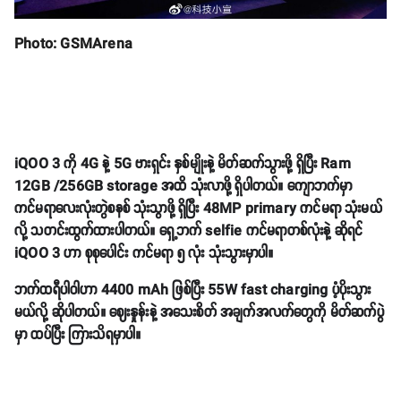
Photo: GSMArena
iQOO 3 ကို 4G နဲ့ 5G ဗားရှင်း နှစ်မျိုးနဲ့ မိတ်ဆက်သွားဖို့ ရှိပြီး Ram
12GB /256GB storage အထိ သုံးလာဖို့ ရှိပါတယ်။ ကျောဘက်မှာ
ကင်မရာလေးလုံးတွဲစနစ် သုံးသွာဖို့ ရှိပြီး 48MP primary ကင်မရာ သုံးမယ်
လို့ သတင်းထွက်ထားပါတယ်။ ရှေ့ဘက် selfie ကင်မရာတစ်လုံးနဲ့ ဆိုရင်
iQOO 3 ဟာ စုစုပေါင်း ကင်မရာ ၅ လုံး သုံးသွားမှာပါ။
ဘက်ထရီပါဝါဟာ 4400 mAh ဖြစ်ပြီး 55W fast charging ပံ့ပိုးသွား
မယ်လို့ ဆိုပါတယ်။ ဈေးနှုန်းနဲ့ အသေးစိတ် အချက်အလက်တွေကို မိတ်ဆက်ပွဲ
မှာ ထပ်ပြီး ကြားသိရမှာပါ။