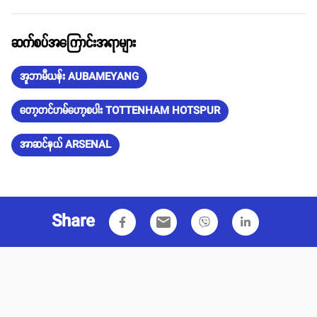
ဆက်စပ်အကြောင်းအရာများ
အူဘာမီယန်း AUBAMEYANG
တော့တင်ဟမ်ဟော့စပါး TOTTENHAM HOTSPUR
အာဆင်နယ် ARSENAL
Share
email