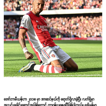
အော်ဘာမီယန်ဟာ ၂၀၁၈ မှာ အာဆင်နယ်ကို ရောက်ရှိလာခဲ့ပြီး လက်ရှိမှာ
အသင်းခေါင်းဆောင်အဖြစ်တောင် တာဝန်ယူနေရပြီဖြစ်ပါတယ်။ ဒေါ့မွန်မှာ