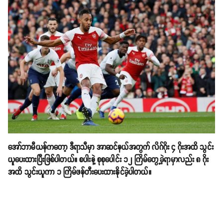
အော်ဘာမီယန်ကတော့ ဒီရာသီမှာ အာဆင်နယ်အတွက် လိဂ်ဂိုး ၄ ဂိုးအထိ သွင်း
ယူပေးထားပြီးဖြစ်ပါတယ်။ စပါးနဲ့ စုစုပေါင်း ၁၂ ကြိမ်တွေ့ခဲ့ရာမှာလည်း ၈ ဂိုး
အထိ သွင်းယူကာ ၁ ကြိမ်ဖန်တီးပေးထားနိုင်ခဲ့ပါတယ်။