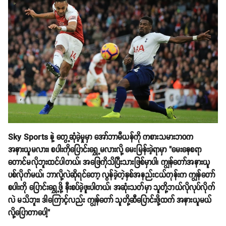
Sky Sports နဲ့ တွေ့ဆုံခဲ့မှုမှာ အော်ဘာမီယန်ကို ကစားသမားဘ၀က
အနားယူမလား၊ စပါးကိုပြောင်းရွှေ့မလားလို့ မေးမြန်းခဲ့ရာမှာ "မေးနေစရာ
တောင်မလိုဘူးထင်ပါတယ်၊ အဖြေကိုသိပြီးသားဖြစ်မှာပါ၊ ကျွန်တော်အနားယူ
ပစ်လိုက်မယ်၊ ဘာလို့လဲဆိုရင်တော့ လွန်ခဲ့တဲ့နှစ်အနည်းငယ်တုန်းက ကျွန်တော်
စပါးကို ပြောင်းရွှေ့ဖို့ နီးစပ်ခဲ့ဖူးပါတယ်၊ အဆုံးသတ်မှာ သူတို့ဘယ်လိုလုပ်လိုက်
လဲ မသိဘူး၊ ဒါကြောင့်လည်း ကျွန်တော် သူတို့ဆီပြောင်းဖို့ထက် အနားယူမယ်
လို့ပြောတာပေါ့"