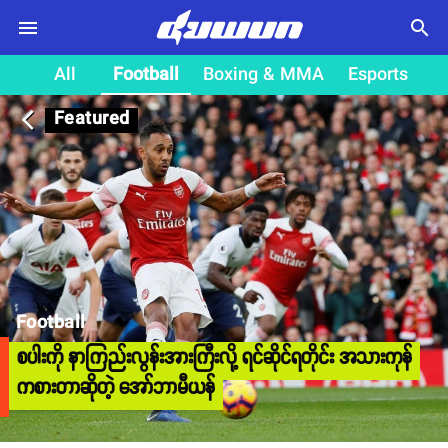
search
All
Football
Boxing & MMA
Esports
Featured
arrow_back_ios
Football
စပါးကို နာကြည်းလွန်းအားကြီးလို့ ရင်ဆိုင်ရတိုင်း အသားကုန်
ကစားတာဆိုတဲ့ အော်ဘာမီယန်