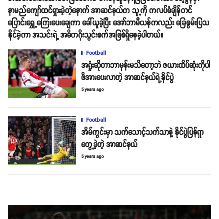
နာမည်ကျော်ထင်ရှားခဲ့တဲ့နောက် အာဆင်နယ်က သူ့ကို ကလပ်စံချိန်တင်
ပြောင်းရွှေ့ကြေးပေးချေကာ ခေါ်ယူခဲ့ပြီး အော်ဘာမီယန်ကလည်း ခြေစွမ်းပြသ
နိုင်ခဲ့ကာ အသင်းရဲ့ အဓိကဂိုးသွင်းစက်အဖြစ်ရှိနေခဲ့ပါတယ်။
Football
အရှုံးဆိုတာဘာမှန်းမသိတော့ဘဲ ဇယားထိပ်ဆုံးကိုပါ
ဖိအားပေးလာတဲ့ အာဆင်နယ်ရဲ့နိုင်ပွဲ
5 years ago
Football
အိမ်ကွင်းမှာ သက်သောင့်သက်သာနဲ့ နိုင်ပွဲပြန်ရှာ
တွေ့ခဲ့တဲ့ အာဆင်နယ်
5 years ago