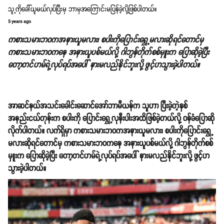
သူ့ကိုခေါ်ယူမယ်လုပ်ပြီးမှ ဘာမှအကြောင်းမပြန်ခဲ့လို့ဖြစ်ပါတယ်။
5 years ago
ကစားသမားဘ၀ကအနားယူမလား၊ စပါးကိုပြောင်းရွှေ့မလားဆိုရင်တောင်မှ
ကစားသမားဘ၀ကနေ အနားယူပစ်မယ်လို့ ဂါဘွန်တိုက်စစ်မှူးက ပြောဆိုခဲ့ပြီး
တော့တင်ဟမ်ရဲ့လုပ်ရပ်အပေါ် နားမလည်နိုင်ဘူးလို့ ဖွင့်ဟသွားခဲ့ပါတယ်။
အာဆင်နယ်အသင်းခေါင်းဆောင်အော်ဘာမီယန်က သူဟာ ပြီးခဲ့တဲ့နှစ်
အနည်းငယ်တုန်းက စပါးကို ပြောင်းရွှေ့လုနီးပါးအထိဖြစ်ခဲ့တယ်လို့ ဝန်ခံပြောဆို
လိုက်ပါတယ်။ လက်ရှိမှာ ကစားသမားဘ၀ကအနားယူမလား၊ စပါးကိုပြောင်းရွှေ့
မလားဆိုရင်တောင်မှ ကစားသမားဘ၀ကနေ အနားယူပစ်မယ်လို့ ဂါဘွန်တိုက်စစ်
မှူးက ပြောဆိုခဲ့ပြီး တော့တင်ဟမ်ရဲ့လုပ်ရပ်အပေါ် နားမလည်နိုင်ဘူးလို့ ဖွင့်ဟ
သွားခဲ့ပါတယ်။