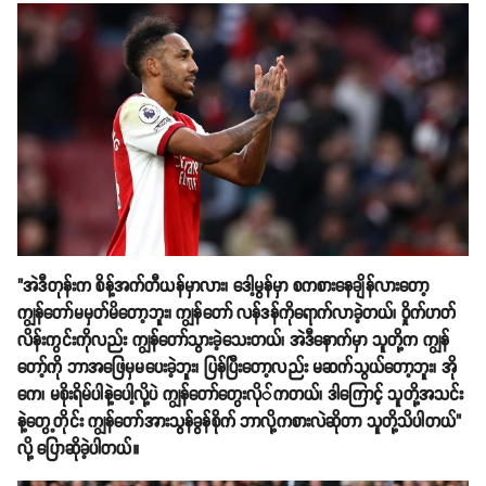
"အဲဒီတုန်းက စိန့်အက်တီယန်မှာလား၊ ဒေါ့မွန်မှာ စကစားနေချိန်လားတော့
ကျွန်တော်မမှတ်မိတော့ဘူး၊ ကျွန်တော် လန်ဒန်ကိုရောက်လာခဲ့တယ်၊ ၀ှိုက်ဟတ်
လိန်းကွင်းကိုလည်း ကျွန်တော်သွားခဲ့သေးတယ်၊ အဲဒီနောက်မှာ သူတို့က ကျွန်
တော့်ကို ဘာအဖြေမှမပေးခဲ့ဘူး၊ ပြန်ပြီးတော့လည်း မဆက်သွယ်တော့ဘူး၊ အို
ကေ၊ မစိုးရိမ်ပါနဲ့ပေါ့လို့ပဲ ကျွန်တော်တွေးလို်ကတယ်၊ ဒါကြောင့် သူတို့အသင်း
နဲ့တွေ့တိုင်း ကျွန်တော်အားသွန်ခွန်စိုက် ဘာလို့ကစားလဲဆိုတာ သူတို့သိပါတယ်"
လို့ ပြောဆိုခဲ့ပါတယ်။