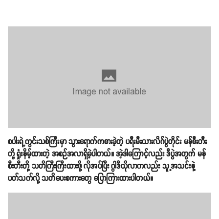
စပါးရဲ့ကွင်းသစ်ကြီးမှာ သွားရောက်ကစားခဲ့တဲ့ ပရီးမီးယားလိဂ်ပွဲတိုင်း မန်စီးတီး
တို့ ရှုံးနိမ့်ထားတဲ့ အစဉ်အလာရှိခဲ့ပါတယ်။ အဲ့ဒါကြောင့်လည်း ဒီပွဲအတွက် မန်
စီးတီးတို့ သတိကြီးကြီးထားဖို့ လိုအပ်ပြီး ဂွါဒီယိုလာကလည်း သူ့အသင်းနဲ့
ပတ်သက်လို့ သတိပေးစကားတွေ ပြောကြားထားပါတယ်။