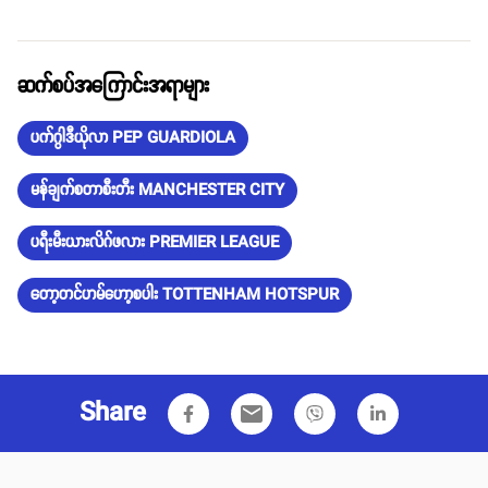
ဆက်စပ်အကြောင်းအရာများ
ပက်ဂွါဒီယိုလာ PEP GUARDIOLA
မန်ချက်စတာစီးတီး MANCHESTER CITY
ပရီးမီးယားလိဂ်ဖလား PREMIER LEAGUE
တော့တင်ဟမ်ဟော့စပါး TOTTENHAM HOTSPUR
Share
email