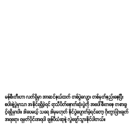
မန်စီးတီးဟာ လက်ရှိမှာ အာဆင်နယ်ထက် တစ်ပွဲလျော့၊ တစ်မှတ်နည်းနေပြီး
စပါးနဲ့ပွဲမှာသာ အနိုင်ရရှိခဲ့ရင် ရာသီပိတ်နောက်ဆုံးပွဲကို အပေါ်စီးကနေ ကစားခွ
င့်ရရှိမှာပါ။ ဒါပေမယ့် သရေ ဒါမှမဟုတ် နိုင်ပွဲပျောက်ခဲ့ရင်တော့ ဂိုးကွာခြားချက်
အရရော၊ ရမှတ်ပိုင်းအရပါ ချန်ပီယံဆုနဲ့ လွဲချော်သွားနိုင်ပါတယ်။