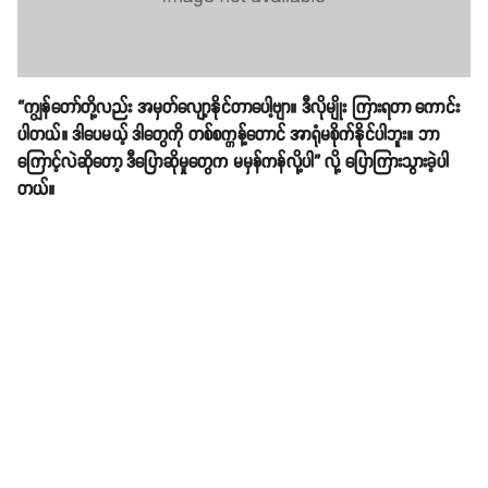
“ကျွန်တော်တို့လည်း အမှတ်လျော့နိုင်တာပေါ့ဗျာ။ ဒီလိုမျိုး ကြားရတာ ကောင်း
ပါတယ်။ ဒါပေမယ့် ဒါတွေကို တစ်စက္ကန့်တောင် အာရုံမစိုက်နိုင်ပါဘူး။ ဘာ
ကြောင့်လဲဆိုတော့ ဒီပြောဆိုမှုတွေက မမှန်ကန်လို့ပါ” လို့ ပြောကြားသွားခဲ့ပါ
တယ်။