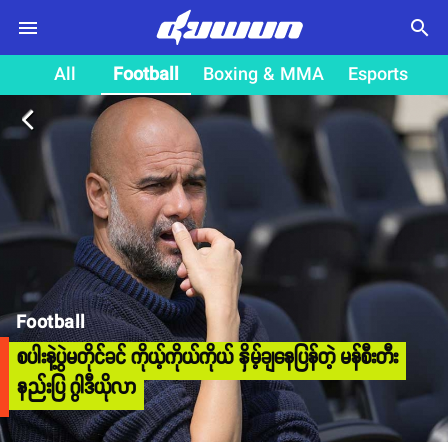
search
All
Football
Boxing & MMA
Esports
arrow_back_ios
Football
စပါးနဲ့ပွဲမတိုင်ခင် ကိုယ့်ကိုယ်ကိုယ် နှိမ့်ချနေပြန်တဲ့ မန်စီးတီး
နည်းပြ ဂွါဒီယိုလာ