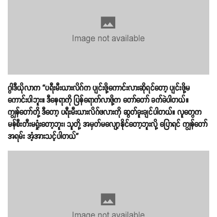
ဂွါဒီယိုလာက “ပရီးမီးယားလိဂ်က ပျင်းဖို့ကောင်းလားဆိုရင်တော့ ပျင်းဖို့မ
ကောင်းပါဘူး။ ဒီနေရာကို ပြန်ရောက်လာဖို့က တော်တော် ခက်ခဲပါတယ်။
ကျွန်တော်တို့ ဒီတော့ ပရီးမီးယားလိဂ်ဖလားကို ဆွတ်ခူးချင်ပါတယ်။ လူတွေက
မန်စီးတီးမရှုံးတော့ဘူး၊ သူတို့ အမှတ်မလျော့နိုင်တော့ဘူးလို့ ပြောရင် ကျွန်တော်
အရမ်း အံ့အားသင့်ပါတယ်”