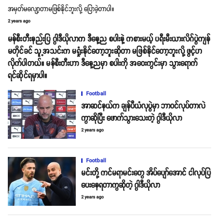
အမှတ်မလျော့တာမဖြစ်နိုင်ဘူးလို့ ပြောခဲ့တာပါ။
2 years ago
မန်စီးတီးနည်းပြ ဂွါဒီယိုလာက ဒီနေ့ည စပါးနဲ့ ကစားမယ့် ပရီးမီးယားလိဂ်ပွဲကျန်
မတိုင်ခင် သူ့အသင်းက မရှုံးနိုင်တော့ဘူးဆိုတာ မဖြစ်နိုင်တော့ဘူးလို့ ဖွင့်ဟ
လိုက်ပါတယ်။ မန်စီးတီးဟာ ဒီနေ့ညမှာ စပါးကို အဝေးကွင်းမှာ သွားရောက်
ရင်ဆိုင်ရမှာပါ။
Football
အာဆင်နယ်က ချန်ပီယံလုပွဲမှာ ဘာဝင်လုပ်တာလဲ
ကွာဆိုပြီး ဖောက်သွားသေးတဲ့ ဂွါဒီယိုလာ
2 years ago
Football
မင်းတို့ ကင်မရာမင်းတွေ အိပ်ပျော်အောင် ငါလုပ်ပြ
ပေးနေရတာကွဆိုတဲ့ ဂွါဒီယိုလာ
2 years ago