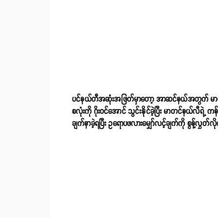
ပင်နယ်တီအဆုံးအဖြတ်မှာတော့ အာဆင်နယ်အတွက် မာတင်န
စလုံးကို ဂိုးဝင်အောင် သွင်းနိုင်ခဲ့ပြီး မာတင်နယ်လီရဲ့ က
ချက်နာခဲ့ရပြီး ဥရောပဖလားမျှော်လင့်ချက်ကို စွန့်လွှတ်လ