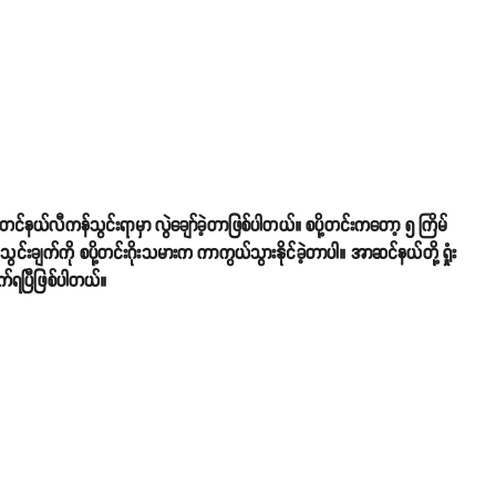
ယ်လီကန်သွင်းရာမှာ လွဲချော်ခဲ့တာဖြစ်ပါတယ်။ စပို့တင်းကတော့ ၅ ကြိမ်
န်သွင်းချက်ကို စပို့တင်းဂိုးသမားက ကာကွယ်သွားနိုင်ခဲ့တာပါ။ အာဆင်နယ်တို့ ရှုံး
ိုက်ရပြီဖြစ်ပါတယ်။