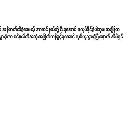
 အနီကတ်ထိခဲ့ပေမယ့် အာဆင်နယ်တို့ ဂိုးရအောင် မလုပ်နိုင်ခဲ့ပါဘူး။ အချိန်က
သွားခဲ့ကာ ပင်နယ်တီအဆုံးအဖြတ်ကန်ခွင့်ရအောင် လုပ်ယူသွားခဲ့ပြီးနောက် အိမ်ရှင်