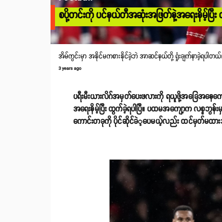
စပို့တင်းကို ပင်နယ်တီအဆုံးအဖြတ်နဲ့အရေးနိမ့်ပြီ
အိမ်ကွင်းမှာ အနိုင်မကစားနိုင်ခဲ့ဘဲ အာဆင်နယ်တို့ ရှုံးချက်နာခဲ့ရပါတယ်
3 years ago
ပရီးမီးယားလိဂ်အမှတ်ပေးဖလားကို ရယူဖို့အခြေအနေကောင
အရေးနိမ့်ပြီး ထွက်ခဲ့ရပါပြီ။ ပထမအကျော့က လစ္စဘွန်းမ
ကောင်းတခုကို ပိုင်ဆိုင်ခဲ​့ပေမယ့်လည်း ထင်မှတ်မထားဘဲ အ