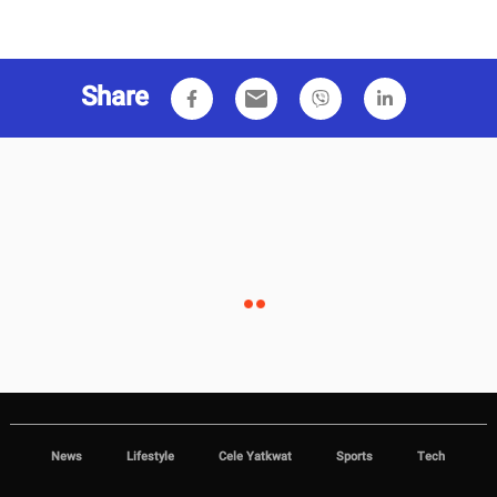
Share
email
News
Lifestyle
Cele Yatkwat
Sports
Tech