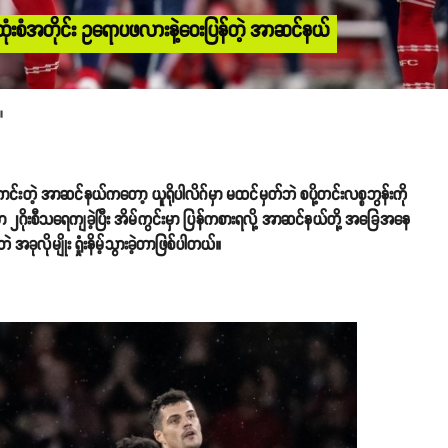
း ထုံးစံအတိုင်း ဥရောပဖလားနဲ့ဝေးပြန်တဲ့ အာဆင်နယ်
။
်းတဲ့ အာဆင်နယ်ကတော့ ယူရိုပါလိဂ်မှာ မထင်မှတ်ဘဲ စပို့တင်းလစ္စဘွန်းကို
ှာ ၂ဂိုးစီသရေကျခဲ့ပြီး အိမ်ကွင်းမှာ ပြန်ကစားရလို့ အာဆင်နယ်တို့ အခြေအနေ
ခုလိုမျိုး ရှုံးနိမ့်သွားခဲ့တာဖြစ်ပါတယ်။