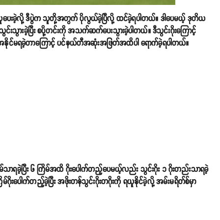
းခဲ့လို့ ဒီပွဲက သူတို့အတွက် ပိုလွယ်ခဲ့ပြီလို့ ထင်ခဲ့ရပါတယ်။ ဒါပေမယ့် ဒုတိယ
်သွင်းသွားခဲ့ပြီး စပို့တင်းကို အသက်ဆက်ပေးသွားခဲ့ပါတယ်။ ဒီသွင်းဂိုးကြောင့်
မှာ အနိုင်မရခဲ့တာကြောင့် ပင်နယ်တီအဆုံးအဖြတ်အထိပါ ရောက်ခဲ့ရပါတယ်။
မ်သာရခဲ့ပြီး ၆ ကြိမ်အထိ ဂိုးပေါက်တည့်ပေမယ့်လည်း သွင်းဂိုး ၁ ဂိုးတည်းသာရခဲ့
ုးပေါက်တည့်ခဲ့ပြီး အဖိုးတန်သွင်းဂိုးတဂိုးကို ရယူနိုင်ခဲ့လို့ အမ်းမရိတ်စ်မှာ