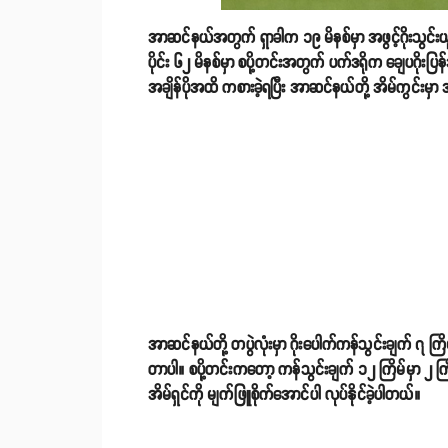
အာဆင်နယ်အတွက် ရှာခါက ၁၉ မိနစ်မှာ အဖွင့်ဂိုးသွင်းယူပေ
ပိုင်း ၆၂ မိနစ်မှာ စပို့တင်းအတွက် ပက်ဒရိုက ချေပဂိုးပြန
အချိန်ပိုအထိ ကစားခဲ့ရပြီး အာဆင်နယ်တို့ အိမ်ကွင်း
အာဆင်နယ်တို့ တပွဲလုံးမှာ ဂိုးပေါက်ကန်သွင်းချက် ၇ ကြိ
တာပါ။ စပို့တင်းကတော့ ကန်သွင်းချက် ၁၂ ကြိမ်မှာ ၂ ကြိမ်ဂိ
အိမ်ရှင်ကို မျက်ဖြူစိုက်အောင်ပါ လုပ်နိုင်ခဲ့ပါတယ်။