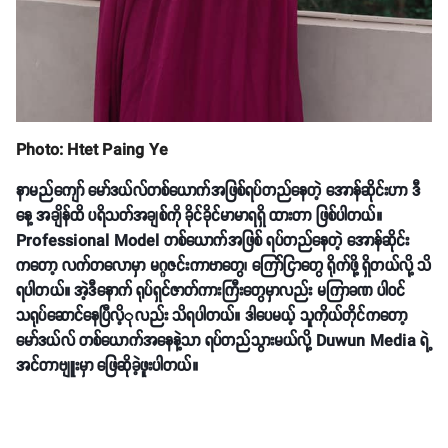
Photo: Htet Paing Ye
နာမည်ကျော် မော်ဒယ်လ်တစ်ယောက်အဖြစ်ရပ်တည်နေတဲ့ အောန်ဆိုင်းဟာ ဒီ
နေ့ အချိန်ထိ ပရိသတ်အချစ်ကို ခိုင်ခိုင်မာမာရရှိ ထားတာ ဖြစ်ပါတယ်။
Professional Model တစ်ယောက်အဖြစ် ရပ်တည်နေတဲ့ အောန်ဆိုင်း
ကတော့ လက်တလောမှာ မဂ္ဂဇင်းကာဗာတွေ၊ ကြော်ငြာတွေ ရိုက်ဖို့ ရှိတယ်လို့ သိ
ရပါတယ်။ အဲ့ဒီနောက် ရုပ်ရှင်ဇာတ်ကားကြီးတွေမှာလည်း မကြာခဏ ပါဝင်
သရုပ်ဆောင်နေပြီလိ့ုလည်း သိရပါတယ်။ ဒါပေမယ့် သူကိုယ်တိုင်ကတော့
မော်ဒယ်လ် တစ်ယောက်အနေနဲ့သာ ရပ်တည်သွားမယ်လို့ Duwun Media ရဲ့
အင်တာဗျူးမှာ ဖြေဆိုခဲ့ဖူးပါတယ်။