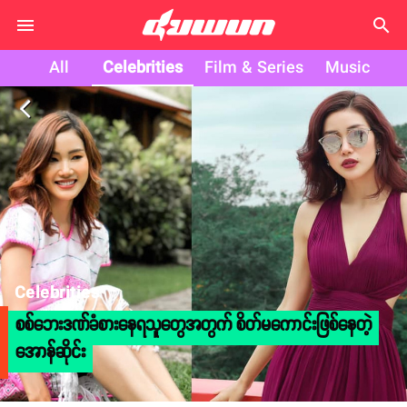
search
All
Celebrities
Film & Series
Music
arrow_back_ios
Celebrities
စစ်ဘေးဒဏ်ခံစားနေရသူတွေအတွက် စိတ်မကောင်းဖြစ်နေတဲ့
အောန်ဆိုင်း