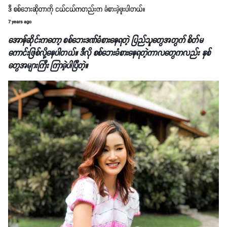
ဒီ စစ်ဘေးဆိုတာကို ငယ်ငယ်ကတည်းက ခံစားခဲ့ဖူးပါတယ်။
7 years ago
အောန်ဆိုင်းကတော့ စစ်ဘေးဒဏ်ခံစားနေရတဲ့ ပြည်သူတွေအတွက် စိတ်မ
ကောင်းဖြစ်လို့နေပါတယ်။ ဒီလို စစ်ဘေးခံစားနေရတဲ့ကာလတွေကလည်း နှစ်
တွေအများကြီး ကြာခဲ့ပါပြီတဲ့။