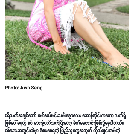
Photo: Awn Seng
ပရိသတ်အချစ်တော် မော်ဒယ်မင်းသမီးချောလေး အောန်ဆိုင်းကတော့ လက်ရှိ
ဖြစ်ပေါ်နေတဲ့ စစ် ဘေးနဲ့ပတ်သက်ပြီးတော့ စိတ်မကောင်းဖြစ်လို့နေပါတယ်။
စစ်ဘေးအတွင်းထဲမှာ ခံစားနေရတဲ့ ပြည်သူတွေအတွက် ကိုယ်ချင်းစာမိတဲ့