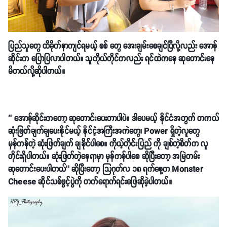
ပြည်သူတွေ ထိခိုက်နာကျင်ရမယ့် စစ် တွေ အေးချမ်းစေချင်ပြီလို့လည်း အောန်
ဆိုင်းက ပြောပြလာပါတယ်။ သူကိုယ်တိုင်ကလည်း ရင်ထဲကနေ ဆုတောင်းနေ
မိတယ်လို့ဆိုပါတယ်။
‘’ အောန်ဆိုင်းကတော့ ဆုတောင်းပေးတာပါပဲ။ ဒါပေမယ့် နိုင်ငံအတွက် တကယ်
ဆုံးဖြတ်ချက်ချပေးနိုင်မယ့် နိုင်ငံ့အကြီးအကဲတွေ၊ Power ရှိတဲ့လူတွေ
မှန်ကန်တဲ့ ဆုံးဖြတ်ချက် ချနိုင်ပါစေ။ ကိုယ့်တိုင်းပြည် ကို ချစ်တဲ့စိတ်က လူ
တိုင်းရှိပါတယ်။ ဆုံးဖြတ်တဲ့နေရာမှာ မှန်ကန်ပါစေ ဆိုပြီးတော့ အမြဲတမ်း
ဆုတောင်းပေးပါတယ်’’ ဆိုပြီးတော့ သြဂုတ်လ ၁၈ ရက်နေ့က Monster
Cheese ဆိုင်သစ်ဖွင့်ပွဲကို တက်ရောက်ရင်းဖြေဆိုခဲ့ပါတယ်။