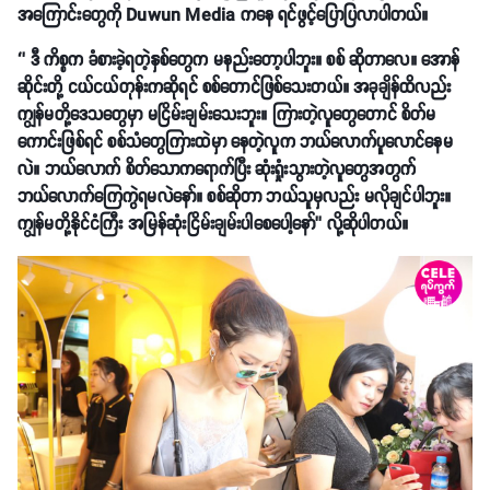
အကြောင်းတွေကို Duwun Media ကနေ ရင်ဖွင့်ပြောပြလာပါတယ်။
‘’ ဒီ ကိစ္စက ခံစားခဲ့ရတဲ့နှစ်တွေက မနည်းတော့ပါဘူး။ စစ် ဆိုတာလေ။ အောန်
ဆိုင်းတို့ ငယ်ငယ်တုန်းကဆိုရင် စစ်တောင်ဖြစ်သေးတယ်။ အခုချိန်ထိလည်း
ကျွန်မတို့ဒေသတွေမှာ မငြိမ်းချမ်းသေးဘူး။ ကြားတဲ့လူတွေတောင် စိတ်မ
ကောင်းဖြစ်ရင် စစ်သံတွေကြားထဲမှာ နေတဲ့လူက ဘယ်လောက်ပူလောင်နေမ
လဲ။ ဘယ်လောက် စိတ်သောကရောက်ပြီး ဆုံးရှုံးသွားတဲ့လူတွေအတွက်
ဘယ်လောက်ကြေကွဲရမလဲနော်။ စစ်ဆိုတာ ဘယ်သူမှလည်း မလိုချင်ပါဘူး။
ကျွန်မတို့နိုင်ငံကြီး အမြန်ဆုံးငြိမ်းချမ်းပါစေပေါ့နော်’’ လို့ဆိုပါတယ်။