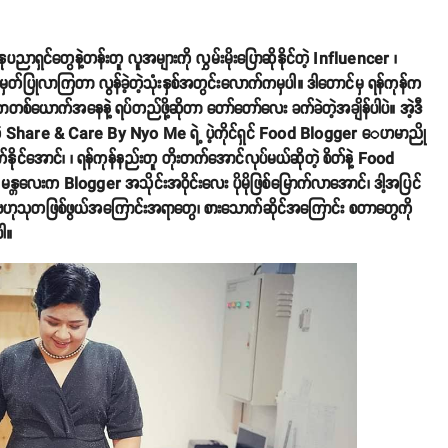
ညာရှင်တွေနဲ့တန်းတူ လူအများကို လွှမ်းမိုးပြောဆိုနိုင်တဲ့ Influencer ၊
ပြုလာကြတာ လွန်ခဲ့တဲ့သုံးနှစ်အတွင်းလောက်ကမှပါ။ ဒါတောင်မှ ရန်ကုန်က
ာတစ်ယောက်အနေနဲ့ ရပ်တည်ဖို့ဆိုတာ တော်တော်လေး ခက်ခဲတဲ့အချိန်ပါပဲ။ အဲ့ဒီ
စ်တဲ့ Share & Care By Nyo Me ရဲ့ ပဲ့ကိုင်ရှင် Food Blogger ‌ေဟမာညို
တက်နိုင်အောင်၊ ၊ ရန်ကုန်နည်းတူ တိုးတက်အောင်လုပ်မယ်ဆိုတဲ့ စိတ်နဲ့ Food
တလေးက Blogger အသိုင်းအဝိုင်းလေး ပိုမိုဖြစ်မြောက်လာအောင်၊ ဒါ့အပြင်
ဗဟုသုတဖြစ်ဖွယ်အကြောင်းအရာတွေ၊ စားသောက်ဆိုင်အကြောင်း စတာတွေကို
ါ။