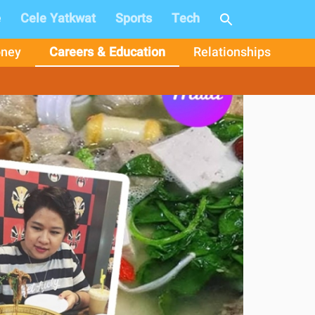
e
Cele Yatkwat
Sports
Tech
ney
Careers & Education
Relationships