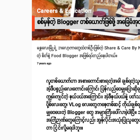
Careers & Education
စစ်မှန်တဲ့ Blogger တစ်ယောက်ဖြစ်ဖို့ အခြေခံအုတ
မန္တလေးမြို့ရဲ့ ဘလော့ကာတွေထဲတစ်ဦးဖြစ်တဲ့ Share & Care By Nyo 
တဲ့ စိတ်နဲ့ Food Blogger အဖြစ်ရပ်တည်နေပါတယ်။
7 years ago
လူတစ်ယောက်ဟာ အစားကောင်းစားရတဲ့အခါ ချစ်ရတဲ့သူတွ
အဲ့ဒီပစ္စည်းလေးကောင်းကြောင်း ပြန်လည်ဝေမျှပြောဆိုချ
ကျွမ်းကျင်တဲ့ နယ်ပယ်အကြောင်း၊ အဲ့ဒီနယ်ပယ်နဲ့ ပတ်
ပို့စ်လေးတွေ၊ VLog လေးတွေကနေတစ်ဆင့် ကိုယ်ချစ်ရတ
မျှဝေပေးတဲ့ Blogger တွေ အများကြီးပေါ်လာခဲ့ပါပြီ။ သူ
အကြံဉာဏ်တွေကြောင့်လည်း အွန်လိုင်းအသုံးပြုသူတွေဟာ ပ
တာ ငြင်းလို့မရပါဘူး။