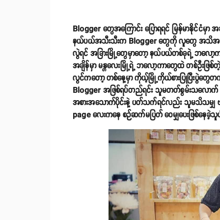
Blogger တွေအကြောင်း ပြောရရင် မြန်မာနိုင်ငံမှာ အနုပ
နယ်ပယ်အသီးသီးက Blogger တွေကို လူတွေ အသိအမှတ်
လွဲရင် အခြားမြို့တွေမှာတော့ နယ်ပယ်တစ်ခုရဲ့ ဘလော့က
အချိန်မှာ မန္တလေးမြို့ရဲ့ ဘလော့ကာတွေထဲ တစ်ဦးဖြ
လွင်ကတော့ တစ်နေ့မှာ ကိုယ့်မြို့ကိုယ်စားပြုပြီးပွဲတွေ
Blogger အဖြစ်ရပ်တည်ရင်း သူမတတ်စွမ်းသလောက် မန္
အစားအသောက်ပိုင်းနဲ့ ပတ်သက်ရင်လည်း သူမသိသမျှ 
page လေးကနေ စဉ်ဆက်မပြတ် ဝေမျှပေးဖြစ်နေခဲ့သူပ