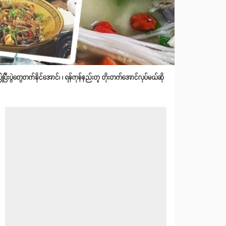
ီးပွဲတွေတက်နိုင်အောင်၊ ၊ ရန်ကုန်နည်းတူ တိုးတက်အောင်လုပ်မယ်ဆို