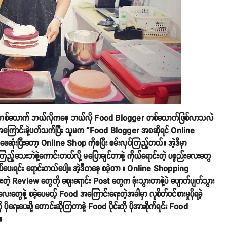
ုးသမီးတစ်ယောက် ဘယ်လိုကနေ ဘယ်လို Food Blogger တစ်ယောက်ဖြစ်လာသလဲ
ဒီအကြောင်းနဲ့ပတ်သက်ပြီး သူမက “Food Blogger အစဆိုရင် Online
ံးပြီးတော့ Online Shop ကိုစပြီး စမ်းလုပ်ကြည့်တယ်။ အဲ့ဒီမှာ
ြည့်သေးဘဲနဲ့ကောင်းတယ်လို့ မပြောချင်တာနဲ့ ကိုယ်ရောင်းတဲ့ ပစ္စည်းလေးတွေ
ng လုပ်ပေးရင်း ရောင်းတယ်ပေါ့။ အဲ့ဒီကနေ စခဲ့တာ ။ Online Shopping
ဲ့ Review တွေကို စျေးရောင်း Post တွေက ဖုံးသွားတာနဲ့ပဲ ပျောက်ပျက်သွား
လေးတွေနဲ့ စခဲ့ပေမယ့် Food အကြောင်းရေးတဲ့အခါမှာ လူစိတ်ဝင်စားမှုပိုရခဲ့
ိုရေးပေးဖို့ တောင်းဆိုကြတာနဲ့ Food ပိုင်းကို ပိုအားစိုက်ရင်း Food
။