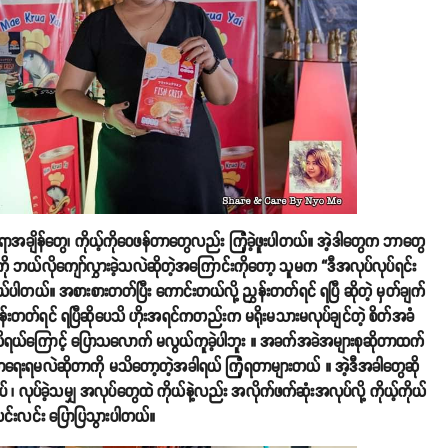
ရာအချိန်တွေ၊ ကိုယ့်ကိုဝေဖန်တာတွေလည်း ကြုံခဲ့ဖူးပါတယ်။ အဲ့ဒါတွေက ဘာတွေ
ေကို ဘယ်လိုကျော်လွှားခဲ့သလဲဆိုတဲ့အကြောင်းကိုတော့ သူမက “ဒီအလုပ်လုပ်ရင်း
တယ်။ အစားစားတတ်ပြီး ကောင်းတယ်လို့ ညွှန်းတတ်ရင် ရပြီ ဆိုတဲ့ မှတ်ချက်
်းတတ်ရင် ရပြီဆိုပေသိ ဟိုးအရင်ကတည်းက မရိုးမသားမလုပ်ချင်တဲ့ စိတ်အခံ
အသိရယ်ကြောင့် ပြောသလောက် မလွယ်ကူခဲ့ပါဘူး ။ အခက်အခဲအများစုဆိုတာထက်
ာရေးရမလဲဆိုတာကို မသိတော့တဲ့အခါရယ် ကြုံရတာများတယ် ။ အဲ့ဒီအခါတွေဆို
၊ လုပ်ခဲ့သမျှ အလုပ်တွေထဲ ကိုယ်နဲ့လည်း အလိုက်ဖက်ဆုံးအလုပ်လို့ ကိုယ့်ကိုယ်
င့်လင်းလင်း ပြောပြသွားပါတယ်။