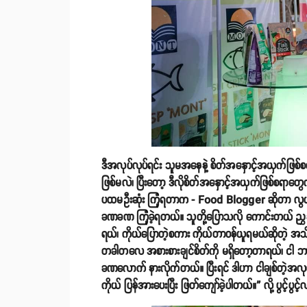
ဒီအလုပ်လုပ်ရင်း သူမအနေနဲ့ စိတ်အနှောင့်အယှက်ဖြစ်စ
ဖြစ်မလဲ၊ ပြီးတော့ ဒီလိုစိတ်အနှောင့်အယှက်ဖြစ်စရာတွ
ပထမဦးဆုံး ကြုံရတာက - Food Blogger ဆိုတာ လွယ်ပါ
ခဏခဏ ကြုံခဲ့ရတယ်။ သူတို့ပြောသလို ကောင်းတယ် ညွှန
ရယ်၊ ကိုယ်ပြောတဲ့စကား ကိုယ်တာဝန်ယူရမယ်ဆိုတဲ့ 
တခါတလေ အစားစားချင်စိတ်ကို မရှိတော့တာရယ်၊ ငါ ဘ
ခဏလောက် နားလိုက်တယ်။ ပြီးရင် ဒါဟာ ငါချစ်တဲ့အလုပ် 
ကိုယ် ပြန်အားပေးပြီး ဖြတ်ကျော်ခဲ့ပါတယ်။” လို့ ပွင့်ပွ