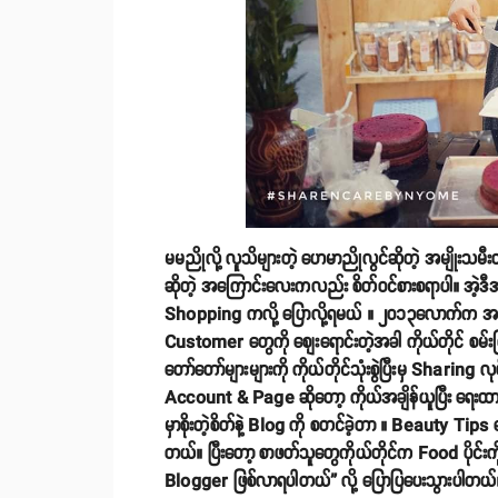
မမညိုလို့ လူသိများတဲ့ ဟေမာညိုလွင်ဆိုတဲ့ အမျိ
ဆိုတဲ့ အကြောင်းလေးကလည်း စိတ်ဝင်စားစရာပါ။ အဲ့
Shopping ကလို့ ပြောလို့ရမယ် ။ ၂၀၁၃လောက်က အဖေဆု
Customer တွေကို စျေးရောင်းတဲ့အခါ ကိုယ်တိုင် စမ်းက
တော်တော်များများကို ကိုယ်တိုင်သုံးစွဲပြီးမှ Shari
Account & Page ဆိုတော့ ကိုယ်အချိန်ယူပြီး ရေးထားတ
မှာစိုးတဲ့စိတ်နဲ့ Blog ကို စတင်ခဲ့တာ ။ Beauty Tips 
တယ်။ ပြီးတော့ စာဖတ်သူတွေကိုယ်တိုင်က Food ပိုင်းကို ပ
Blogger ဖြစ်လာရပါတယ်” လို့ ပြောပြပေးသွားပါတယ်