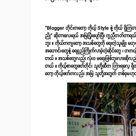
“Blogger တိုင်းကတော့ ကိုယ့် Style နဲ့ ကိုယ် ရှိက
ညို” ဆိုတာလေးရယ် အမြဲပြုံးပျော်ပြီး ကူညီတတ်တာရယ
ဘူး ။ ကိုယ်ကကျတော့ အသစ်တွေကို ရေးတဲ့သူမျိုး မဟ
အဟောင်းတွေနဲ့ ရေရှည်ကြိုက်လာခဲ့တဲ့ဆိုင်တွေ ၊ 
တယ် ။ အသစ်တွေလည်း လုံးဝ မရေးဖြစ်ဘူးလားဆိုလည်း
တယ် ။ ကိုယ့်စာတွေဖတ်တိုင်း သူတို့ဆီက ကြားရလေ့ ရ
တော့ ကိုယ့်ဖက်ကလည်း အမြဲ သူတို့အတွက် တစ်ခုမဟုတ်