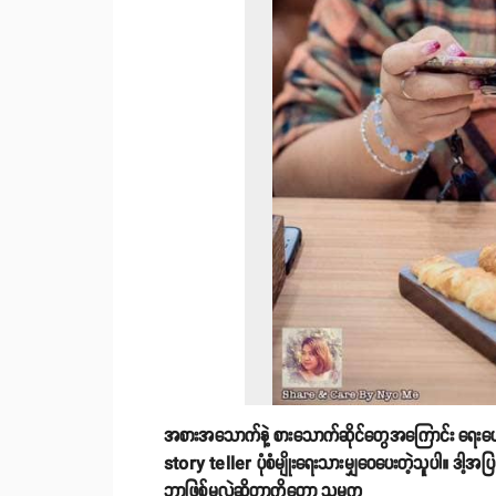
အစားအသောက်နဲ့ စားသောက်ဆိုင်တွေအကြောင်း ရေးပေ
story teller ပုံစံမျိုးရေးသားမျှဝေပေးတဲ့သူပါ။ ဒ
ဘာဖြစ်မလဲဆိုတာကိုတော့ သူမက