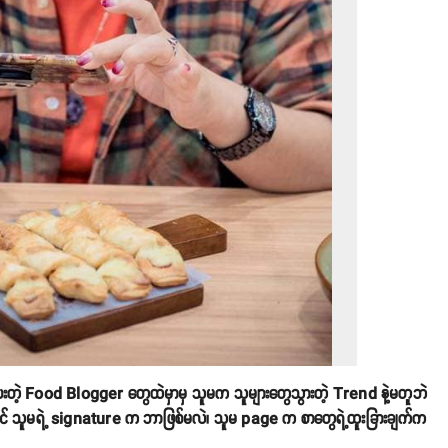
းတဲ့ Food Blogger တွေထဲမှာမှ သူမက သူများတွေသွားတဲ့ Trend နဲ့မတူဘဲ
ါ့အပြင် သူမရဲ့ signature က ဘာဖြစ်မလဲ၊ သူမ page က စာတွေရဲ့ထူးခြားချက်က