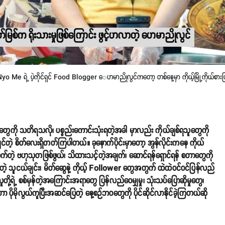
်မြစ်က ရိုးသားမှုဖြစ်ကြောင်း ဖွင့်ဟလာတဲ့ ဟေမာညိုလွင်
Me ရဲ့ ပဲ့ကိုင်ရှင် Food Blogger ‌ေဟမာညိုလွင်ကတော့ တစ်နေ့မှာ ကိုယ့်မြို့ကိုယ်စားပြုပြ
ေကို သတိရသလို၊ ပစ္စည်းကောင်းသုံးရတဲ့အခါ မှာလည်း ကိုယ်ချစ်ရသူတွေကို
င်တဲ့ စိတ်လေးရှိတတ်ကြပါတယ်။ ခုနောက်ပိုင်းမှာတော့ အွန်လိုင်းကနေ ကိုယ်
သက်တဲ့ ဗဟုသုတဖြစ်ဖွယ်၊ သိထားသင့်တဲ့အချက်၊ ဆောင်ရန်ရှောင်ရန် စတာတွေကို
ဲ့ သူငယ်ချင်း၊ မိတ်ဆွေနဲ့ ကိုယ့် Follower တွေအတွက် ထဲထဲဝင်ဝင်ပြန်လည်
တို့ရဲ့ စစ်မှန်တဲ့အကြောင်းအရာတွေ ပြန်လည်ဝေမျှမှု၊ သုံးသပ်ပြောဆိုမှုတွေ၊
ိုမိုလွယ်ကူပြီးအဆင်ပြေတဲ့ နေ့စဉ်ဘဝတွေကို ပိုင်ဆိုင်လာနိုင်ခဲ့ကြတယ်ဆို