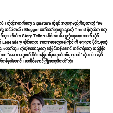
ြတာပဲ ။ ကိုယ့်အတွက်တော့ Signature ဆိုရင် အဖွားနာမည်ကိုယူထားတဲ့ “မမ
်လို့ ထင်ပါတယ် ။ Blogger တော်တော်များများသွားတဲ့ Trend နဲ့ကိုယ်က မတူ
ုတ်ဘူး ၊ ကိုယ်က Story Teller။ ဆိုင်အသစ်တွေကိုရေးနေတာထက် ဆိုင်
တကယ့် Legendary ဆိုင်တွေက အစားအစာတွေအကြောင်းကို ရေးရတာ ပိုဝါသနာထုံ
 မဟုတ်ဘူး ၊ ကိုယ့်စာဖတ်သူတွေ အမြင်ဆန်းအောင် တခါတရံတော့ ထည့်ဖြစ်
ှိတာက “အမ စာတွေဖတ်တိုင်း အမြဲတစ်ခုမဟုတ်တစ်ခု ရတယ်” ဆိုတာပဲ ။ အဲ့ဒီ
တစ်ခုပါအောင် ၊ ပေးနိုင်အောင်ကြိုးစားရပါတယ်”တဲ့။