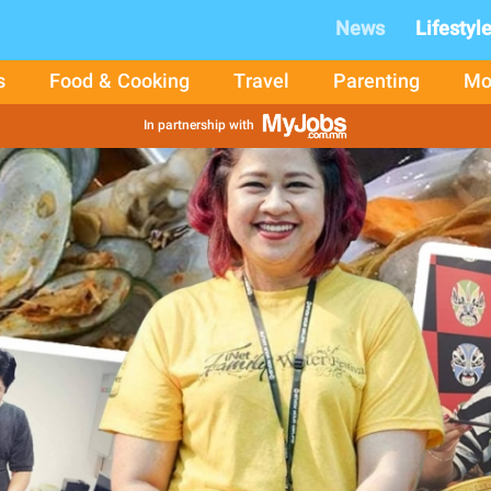
News
Lifestyl
s
Food & Cooking
Travel
Parenting
Mo
In partnership with