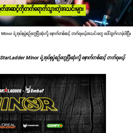
က်အဆင့်ကိုတက်ရောက်သွားတဲ့အသင်းများ
ရဲ့အုပ်စုပွဲစဉ်တွေပြီးဆုံးလို့ နောက်တစ်ဆင့် တက်ရမယ့်အသင်းတွေ ပေါ်ထွက်လာခဲ့ပါပြီ။
Ladder Minor ရဲ့အုပ်စုပွဲစဉ်တွေပြီးဆုံးလို့ နောက်တစ်ဆင့် တက်ရမယ့်