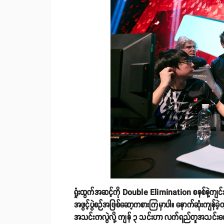
ရှုံးထွက်အဆင့်ကို Double Elimination စနစ်နဲ့ကျင်
အဖွင့်ပွဲစဉ်အဖြစ်ဆော့ကစားကြမှာပါ။ နောက်ဆုံးကျန်ခဲ
အသင်းကလွဲလို့ ကျန် ၃ သင်းဟာ လက်ရည်တူအသင်းကေ