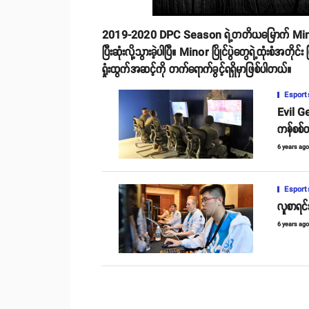
2019-2020 DPC Season ရဲ့တတိယမြောက် Minor ပြို
ပြီးဆုံးလို့သွားခဲ့ပါပြီ။ Minor ပြိုင်ပွဲတွေရဲ့ထုံးစံအတိ
ရှုံးထွက်အဆင့်ကို တက်ရောက်ခွင့်ရရှိမှာဖြစ်ပါတယ်။
Esport
Evil Ge
ကန်စစ်
6 years ag
Esport
လူစာရင်
6 years ag