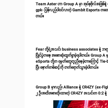
Team Aster ဟာ Group A မှာ အုပ်စုဗိုလ်အဖြစ်နဲ့ 
gpk- ပြန်လည်ပါဝင်လာတဲ့ Gambit Esports ကတော့ Al
တယ်။
Fear တို့ရဲ့အသင်း business associates နဲ့ ဘရာဇ
ပြိုင်ပွဲကနေ အစောဆုံးထွက်ခွာခဲ့ရပါတယ်။ Group
eSports တို့က ရမှတ်တွေတူညီနေခဲ့တာကြောင့် Tie-br
ပြီး နောက်တစ်ဆင့်ကို တက်ရောက်သွားခဲ့ပါတယ်။
Group B မှာလည်း Alliance နဲ့ CR4ZY (ex-Figh
၂ ဦးအထိအစားထိုးထားတဲ့ CR4ZY အသင်းက 0:2 နဲ့ အရေးနိ