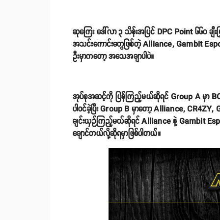
ဆုကြေး ဒေါ်လာ ၃ သိန်းအပြင် DPC Point ၆၆၀ ချီးမြှင့်မ
အသင်းကောင်းတွေဖြစ်တဲ့ Alliance, Gambit Esports 
ဦးမှာကတော့ အသေအချာပါပဲ။
အုပ်စုအဆင့်ကို ပြန်ကြည့်မယ်ဆိုရင် Group A မှ
ပါဝင်ခဲ့ပြီး Group B မှာတော့ Alliance, CR4ZY, 
ချင်းယှဉ်ကြည့်မယ်ဆိုရင် Alliance နဲ့ Gambit Es
ချောင်တယ်လို့ဆိုရမှာဖြစ်ပါတယ်။