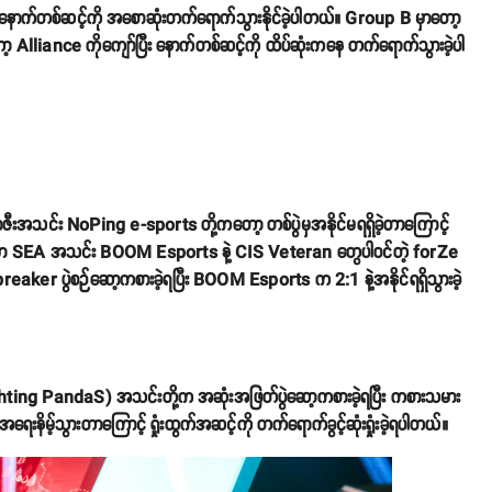
နောက်တစ်ဆင့်ကို အစောဆုံးတက်ရောက်သွားနိုင်ခဲ့ပါတယ်။ Group B မှာတော့
liance ကိုကျော်ပြီး နောက်တစ်ဆင့်ကို ထိပ်ဆုံးကနေ တက်ရောက်သွားခဲ့ပါ
ီးအသင်း NoPing e-sports တို့ကတော့ တစ်ပွဲမှအနိုင်မရရှိခဲ့တာကြောင့်
 A မှာ SEA အသင်း BOOM Esports နဲ့ CIS Veteran တွေပါဝင်တဲ့ forZe
eaker ပွဲစဉ်ဆော့ကစားခဲ့ရပြီး BOOM Esports က 2:1 နဲ့အနိုင်ရရှိသွားခဲ့
ting PandaS) အသင်းတို့က အဆုံးအဖြတ်ပွဲဆော့ကစားခဲ့ရပြီး ကစားသမား
မ့်သွားတာကြောင့် ရှုံးထွက်အဆင့်ကို တက်ရောက်ခွင့်ဆုံးရှုံးခဲ့ရပါတယ်။