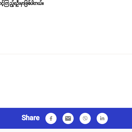
ာင့်ကြည့်ရဦးမှာဖြစ်ပါတယ်။
Share
email