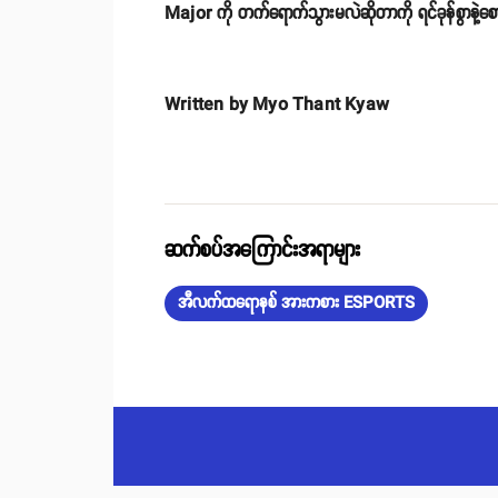
Major ကို တက်ရောက်သွားမလဲဆိုတာကို ရင်ခုန်စွာနဲ့စေ
Written by Myo Thant Kyaw
ဆက်စပ်အကြောင်းအရာများ
အီလက်ထရောနစ် အားကစား ESPORTS