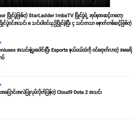
င်ပွဲဖြစ်တဲ့ StarLadder ImbaTV ပြိုင်ပွဲရဲ့ အုပ်စုအဆင့်ကတော့
ုင်း ပြိုင်ပွဲဝင်အသင်း ၈ သင်းပါဝင်ယှဉ်ပြိုင်ခဲ့ပြီး ၄ သင်းကသာ နောက်တစ်ဆင့်ဖြစ်တဲ့
s
niuses အသင်းနဲ့ပူးပေါင်းပြီး Esports နယ်ပယ်ထဲကို ဝင်ရောက်လာတဲ့ အမေရိ
တပ်
o
s
းအပြောင်းအလဲပြုလုပ်လိုက်ပြန်တဲ့ Cloud9 Dota 2 အသင်း
o