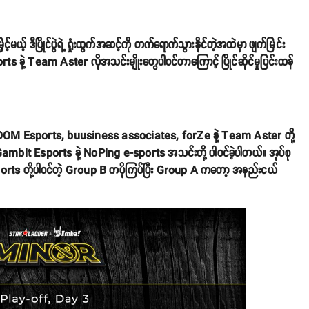
ယ့် ဒီပြိုင်ပွဲရဲ့ ရှုံးထွက်အဆင့်ကို တက်ရောက်သွားနိုင်တဲ့အထဲမှာ ဖျက်မြင်း
နဲ့ Team Aster လိုအသင်းမျိုးတွေပါဝင်တာကြောင့် ပြိုင်ဆိုင်မှုပြင်းထန်
ာ BOOM Esports, buusiness associates, forZe နဲ့ Team Aster တို့
Gambit Esports နဲ့ NoPing e-sports အသင်းတို့ ပါဝင်ခဲ့ပါတယ်။ အုပ်စု
ports တို့ပါဝင်တဲ့ Group B ကပိုကြပ်ပြီး Group A ကတော့ အနည်းငယ်