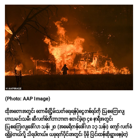
(Photo: AAP Image)
ထိုအတောအတွင်း တောမီးငြှိမ်းသတ်ရေးရန်ပုံငွေတစ်ရပ်ကို ဩစတြေးလျ
ဟာသမင်းသမီး ဆီလက်စ်တီဘာဘာက စတင်ခဲ့ရာ ၄၈ နာရီအတွင်း
ဩစတြေးလျဒေါ်လာ သန်း ၂၀ (အမေရိကန်ဒေါ်လာ ၁၃ သန်း) ကျော် လက်ခံ
ရရှိခဲ့တယ်လို့ သိရပါတယ်။ ယခုရက်ပိုင်းအတွင်း ပိုမို ပြင်းထန်ဆိုးရွားနေခဲ့တဲ့