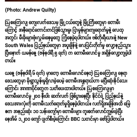
(Photo: Andrew Quilty)
ဩစတြေးလျ ကျေးလက်ဒေသမှ မြို့ငယ်တွေနဲ့ မြို့ကြီးတွေမှာ တောမီး
ကြောင့် အနီရောင်ကောင်းကင်ဖြစ်သွားမှု၊ ပြာမှုန်များကျရောက်မှုနဲ့ လေထု
အတွင်း မီးခိုးများဖုံးလွှမ်းနေမှုတွေ ကြုံနေခဲ့ရပါတယ်။ ဗစ်တိုးရီးယားနဲ့ New
South Wales ပြည်နယ်တွေမှာ အပူချိန်နဲ့ လေပြင်းတိုက်မှု လျော့နည်းသွား
ပြီးနောက် ယမန်နေ့ (ဇန်နဝါရီ ၅ ရက်) က တောမီးလောင်မှု အရှိန်လျော့ကျခဲ့ပါ
တယ်။
ယနေ့ (ဇန်နဝါရီ ၆ ရက်) မှာတော့ တောမီးလောင်နေတဲ့ ဩစတြေးလျ နေရာ
ဒေသတွေမှာ မိုးရွာသွန်းမှုရှိလာခဲ့ပေမဲ့ တောမီးအန္တရာယ်ဟာ မပြီးဆုံးနိုင်သေး
ကြောင်း အာဏာပိုင်တွေက သတိပေးထားပါတယ်။ ဩစတြေးလျမှာ
တောမီးလောင်မှု ၂၀၀ နီးပါး ဆက်လက် ဖြစ်ပွားနေပြီး နိုင်ငံရဲ့ ပြည်နယ်နဲ့
ဒေသအားလုံးကို တောမီးသက်ရောက်မှုရှိနေခဲ့ပါတယ်။ လက်ရှိအချိန်အထိ မြေ
ဧက အနည်းဆုံး ၁၀ သန်းကျော်မှာ တောမီးများ ကူးစက်လောင်ကျွမ်းခဲ့ပြီး
နေအိမ် ၁,၂၀၀ ကျော် ပျက်စီးခဲ့ကြောင်း BBC သတင်းမှာ ဖော်ပြပါတယ်။