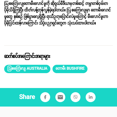
ဩစတြေးလျတောမီးလောင်မှုကို ဆိုရှယ်မီဒီယာမှတစ်ဆင့် ကမ္ဘာတစ်ဝှမ်းက
ပိုမိုသိရှိကြပြီး ထိတ်လန့်တုန်လှုန်ခဲ့ရပါတယ်။ ဩစတြေးလျမှာ တောမီးလောင်
မှုတွေ နှစ်စဥ် ဖြစ်ပွားလေ့ရှိပြီး ရာသီဥတုပြောင်းလဲမှုကြောင့် မီးလောင်မှုဟာ
ပိုမိုပြင်းထန်လာကြောင်း သိပ္ပံပညာရှင်တွေက သုံးသပ်ထားပါတယ်။
ဆက်စပ်အကြောင်းအရာများ
သြစတြေးလျ AUSTRALIA
တောမီး BUSHFIRE
Share
email