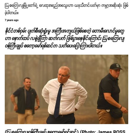
ဩစတြေးလျမြို့တော်ရဲ့ လေထုအရည်အသွေးဟာ ယခုသီတင်းပတ်မှာ ကမ္ဘာ့အဆိုးဆုံး ဖြစ်
ခဲ့ပါတယ်။
7 years ago
နိုင်ငံတစ်ဝှမ်း ပျက်စီးဆုံးရှုံးမှု အကြီးအကျယ်ဖြစ်စေတဲ့ တောမီးလောင်မှုတွေ
ဟာ နောက်ထပ် လနဲ့ချီကြာ ဆက်လက် ဖြစ်ပွားနေနိုင်ကြောင်း ဩစတြေးလျ
ဝန်ကြီးချုပ် စကော့မော်ရစ်ဆင်က သတိပေးပြောကြားပါတယ်။
(ဩစတြေးလျဝန်ကြီးချုပ် စကော့မော်ရင်ဆင်) (Photo: James ROSS