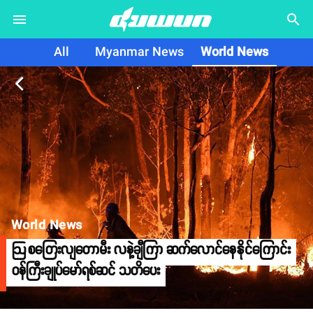
search
All
Myanmar News
World News
arrow_back_ios
World News
ဩစတြေးလျတောမီး လနဲ့ချီကြာ ဆက်လောင်နေနိုင်ကြောင်း
ဝန်ကြီးချုပ်မော်ရစ်ဆင် သတိပေး