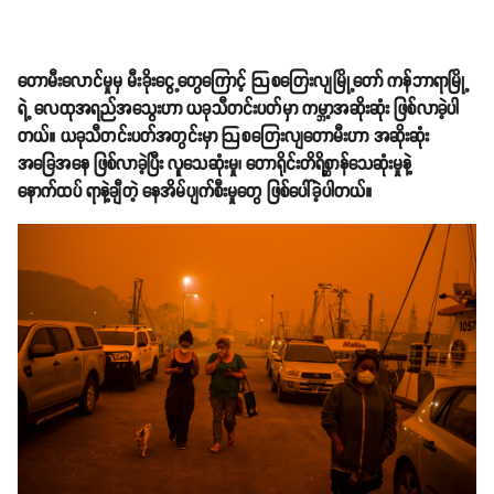
တောမီးလောင်မှုမှ မီးခိုးငွေ့တွေကြောင့် ဩစတြေးလျမြို့တော် ကန်ဘာရာမြို့
ရဲ့ လေထုအရည်အသွေးဟာ ယခုသီတင်းပတ်မှာ ကမ္ဘာ့အဆိုးဆုံး ဖြစ်လာခဲ့ပါ
တယ်။ ယခုသီတင်းပတ်အတွင်းမှာ ဩစတြေးလျတောမီးဟာ အဆိုးဆုံး
အခြေအနေ ဖြစ်လာခဲ့ပြီး လူသေဆုံးမှု၊ တောရိုင်းတိရိစ္ဆာန်သေဆုံးမှုနဲ့
နောက်ထပ် ရာနဲ့ချီတဲ့ နေအိမ်ပျက်စီးမှုတွေ ဖြစ်ပေါ်ခဲ့ပါတယ်။