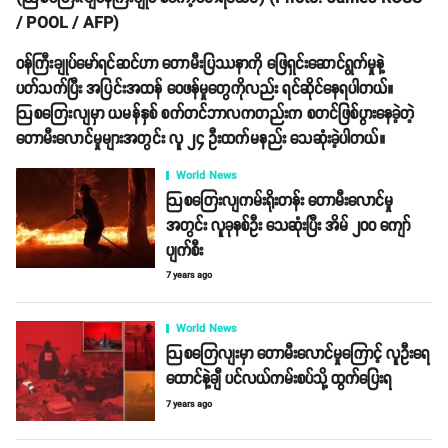
/ POOL / AFP)
ဝန်ကြီးချုပ်မော်ရင်ဆင်ဟာ တောမီးပြဿနာကို ဖြေရှင်းဆောင်ရွက်မှုနဲ့
ပတ်သက်ပြီး အပြင်းအထန် ဝေဖန်မှုတွေကိုလည်း ရင်ဆိုင်နေရပါတယ်။
ဩစတြေးလျမှာ ယမန်နှစ် စက်တင်ဘာလကတည်းက စတင်ဖြစ်ပွားနေခဲ့တဲ့
တောမီးလောင်မှုများအတွင်း လူ ၂၄ ဦးထက်မနည်း သေဆုံးခဲ့ပါတယ်။
World News
ဩစတြေးလျကမ်းရိုးတန်း တောမီးလောင်မှု
အတွင်း လူခုနစ်ဦး သေဆုံးပြီး အိမ် ၂၀၀ ကျော်
ပျက်စီး
7 years ago
World News
ဩစတြေလျးမှာ တောမီးလောင်မှုကြောင့် လူဦးရေ
ထောင်နဲ့ချီ ပင်လယ်ကမ်းစပ်သို့ ထွက်ပြေးရ
7 years ago