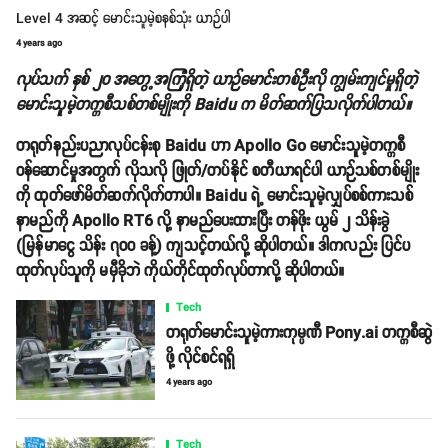
Level 4 အဆင့် မောင်းသူမဲ့စနစ်သုံး ယာဉ်ပါ
4 years ago
လုပ်သက် နှစ် ၂၀ အတွေ့အကြုံရှိတဲ့ ယာဉ်မောင်းတစ်ဦးလို ကျွမ်းကျင်မှုရှိတဲ့
မောင်းသူမဲ့တက္ကစီသစ်တစ်မျိုးကို Baidu က မိတ်ဆက်ပြသလိုက်ပါတယ်။
တရုတ်နည်းပညာလုပ်ငန်းစု Baidu ဟာ Apollo Go မောင်းသူမဲ့တက္ကစီ
ဝန်ဆောင်မှုအတွက် လိုသလို ဖြုတ်/တပ်နိုင် စတီယာရင်ပါ ယာဉ်သစ်တစ်မျိုး
ကို ထုတ်ဖော်မိတ်ဆက်လိုက်တာပါ။ Baidu ရဲ့ မောင်းသူမဲ့လျှပ်စစ်ကားသစ်
နာမည်ကို Apollo RT6 လို့ နာမည်ပေးထားပြီး တန်ဖိုး ယွမ် ၂ သိန်းခွဲ
(မြန်မာငွေ သိန်း ၇၀၀ ခန့်) ကျသင့်တယ်လို့ ဆိုပါတယ်။ ဒါကလည်း ပြင်ပ
ထုတ်လုပ်သူကို မမှီခိုဘဲ ကိုယ်တိုင်ထုတ်လုပ်တာလို့ ဆိုပါတယ်။
Tech
တရုတ်မောင်းသူမဲ့ကားကုမ္ပဏီ Pony.ai တက္ကစီဆွဲ
ဖို့ လိုင်စင်ရရှိ
4 years ago
Tech