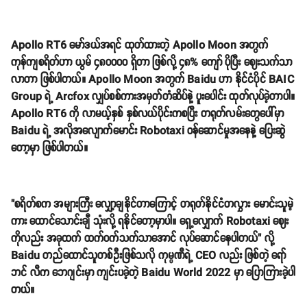
Apollo RT6 မော်ဒယ်အရင် ထုတ်ထားတဲ့ Apollo Moon အတွက်
ကုန်ကျစရိတ်ဟာ ယွမ် ၄၈၀၀၀၀ ရှိတာ ဖြစ်လို့ ၄၈% ကျော် ပိုပြီး ဈေးသက်သာ
လာတာ ဖြစ်ပါတယ်။ Apollo Moon အတွက် Baidu ဟာ နိုင်ငံပိုင် BAIC
Group ရဲ့ Arcfox လျှပ်စစ်ကားအမှတ်တံဆိပ်နဲ့ ပူးပေါင်း ထုတ်လုပ်ခဲ့တာပါ။
Apollo RT6 ကို လာမယ့်နှစ် နှစ်လယ်ပိုင်းကစပြီး တရုတ်လမ်းတွေပေါ်မှာ
Baidu ရဲ့ အလိုအလျောက်မောင်း Robotaxi ဝန်ဆောင်မှုအနေနဲ့ ပြေးဆွဲ
တော့မှာ ဖြစ်ပါတယ်။
"စရိတ်စက အများကြီး လျှော့ချနိုင်တာကြောင့် တရုတ်နိုင်ငံတလွှား မောင်းသူမဲ့
ကား ထောင်သောင်းချီ သုံးလို့ ရနိုင်တော့မှာပါ။ ရှေ့လျှောက် Robotaxi ဈေး
ကိုလည်း အခုထက် ထက်ဝက်သက်သာအောင် လုပ်ဆောင်နေပါတယ်" လို့
Baidu တည်ထောင်သူတစ်ဦးဖြစ်သလို ကုမ္ပဏီရဲ့ CEO လည်း ဖြစ်တဲ့ ရော်
ဘင် လီက ဘေဂျင်းမှာ ကျင်းပခဲ့တဲ့ Baidu World 2022 မှာ ပြောကြားခဲ့ပါ
တယ်။