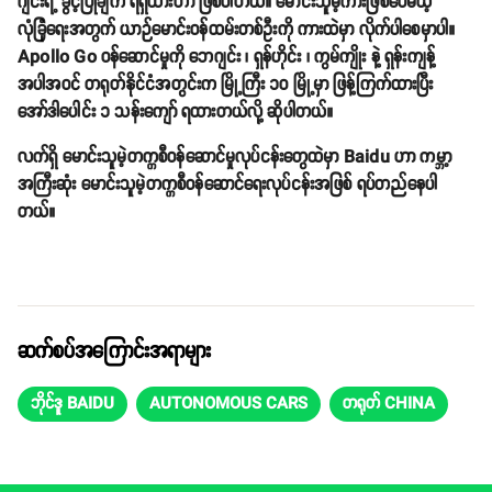
ဂျင်းရဲ့ ခွင့်ပြုချက် ရရှိထားတာ ဖြစ်ပါတယ်။ မောင်းသူမဲ့ကားဖြစ်ပေမယ့်
လုံခြုံရေးအတွက် ယာဉ်မောင်းဝန်ထမ်းတစ်ဦးကို ကားထဲမှာ လိုက်ပါစေမှာပါ။
Apollo Go ဝန်ဆောင်မှုကို ဘေဂျင်း ၊ ရှန်ဟိုင်း ၊ ကွမ်ကျိုး နဲ့ ရှန်းကျန့်
အပါအဝင် တရုတ်နိုင်ငံအတွင်းက မြို့ကြီး ၁၀ မြို့မှာ ဖြန့်ကြက်ထားပြီး
အော်ဒါပေါင်း ၁ သန်းကျော် ရထားတယ်လို့ ဆိုပါတယ်။
လက်ရှိ မောင်းသူမဲ့တက္ကစီဝန်ဆောင်မှုလုပ်ငန်းတွေထဲမှာ Baidu ဟာ ကမ္ဘာ့
အကြီးဆုံး မောင်းသူမဲ့တက္ကစီဝန်ဆောင်ရေးလုပ်ငန်းအဖြစ် ရပ်တည်နေပါ
တယ်။
ဆက်စပ်အကြောင်းအရာများ
ဘိုင်ဒူ BAIDU
AUTONOMOUS CARS
တရုတ် CHINA