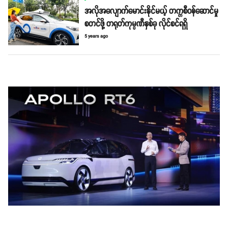
အလိုအလျောက်မောင်းနိုင်မယ့် တက္ကစီဝန်ဆောင်မှု
စတင်ဖို့ တရုတ်ကုမ္ပဏီနှစ်ခု လိုင်စင်ရရှိ
5 years ago