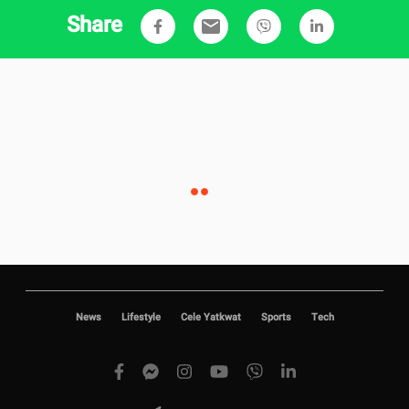
Share
email
News
Lifestyle
Cele Yatkwat
Sports
Tech