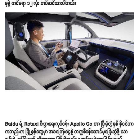
ခုနဲ့ ကင်မရာ ၁၂ လုံး တပ်ဆင်ထားပါတယ်။
Baidu ရဲ့ Rotaxi စီးပွားရေးလုပ်ငန်း Apollo Go ဟာ ပြီးခဲ့တဲ့နှစ် နိုဝင်ဘာ
ကတည်းက မြို့စွန်တွေမှာ အခကြေးငွေနဲ့ တက္ကစီဝန်ဆောင်မှုပြေးဆွဲဖို့ ဘေ