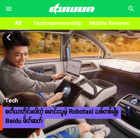
search
All
Technopreneurship
Mobile Reviews
arrow_back_ios
Tech
စတီယာတိုင်မပါတဲ့ မောင်းသူမဲ့ Robotaxi သစ်တစ်မျိုး
Baidu မိတ်ဆက်