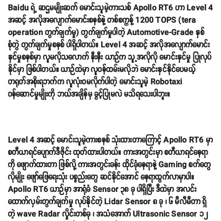
Baidu ရဲ့ ဆဌမမျိုးဆက် မောင်းသူမဲ့ကားသစ် Apollo RT6 ဟာ Level 4
အဆင့် အလိုအလျောက်မောင်းစနစ်နဲ့ တစ်စက္ကန့် 1200 TOPS (tera
operation တွက်ချက်မှု) တွက်ချက်မှုပါတဲ့ Automotive-Grade နှစ်
စုံတွဲ တွက်ချက်မှုစနစ် ပါရှိပါတယ်။ Level 4 အဆင့် အလိုအလျောက်မောင်း
နှင်မှုစနစ်မှာ လူမလိုသလောက် နီးနီး ယာဉ်က သူ့အလိုလို မောင်းနှင်မှု ပြုလုပ်
နိုင်မှာ ဖြစ်ပါတယ်။ ယာဉ်ထဲမှာ လူဝန်ထမ်းမလိုဘဲ မောင်းနှင်နိုင်ပေမယ့်
တရုတ်အစိုးရဘက်က လူလုံးဝမလိုက်ပါတဲ့ မောင်းသူမဲ့ Robotaxi
ဝန်ဆောင်မှုမျိုးကို ဘယ်အချိန်မှ ခွင့်ပြုမလဲ မသိရသေးပါဘူး။
Level 4 အဆင့် မောင်းသူမဲ့ကားစနစ် သုံးထားတာကြောင့် Apollo RT6 မှာ
စတီယာရင်ပျောက်ဒီဇိုင်း ထုတ်ထားပါတယ်။ ကားအတွင်းမှာ စတီယာရင်နေရာ
ကို ဖျောက်ထားတာ ဖြစ်လို့ ကားအတွင်းခန်း ထိုင်ခုံနေရာနဲ့ Gaming စက်တွေ
လိုမျိုး ဖျော်ဖြေရေးသုံး ပစ္စည်းတွေ ဆင်နိုင်အောင် နေရာထွက်လာမှာပါ။
Apollo RT6 ယာဉ်မှာ အာရုံခံ Sensor ၃၈ ခု ပါရှိပြီး ဒီထဲမှာ အလင်း
ထောက်လှမ်းတွက်ချက်မှု လုပ်နိုင်တဲ့ Lidar Sensor ၈ ခု ၊ ၆ မီလီမီတာ ရှိ
တဲ့ wave Radar လှိုင်းတစ်ခု ၊ အသံအောက် Ultrasonic Sensor ၁၂