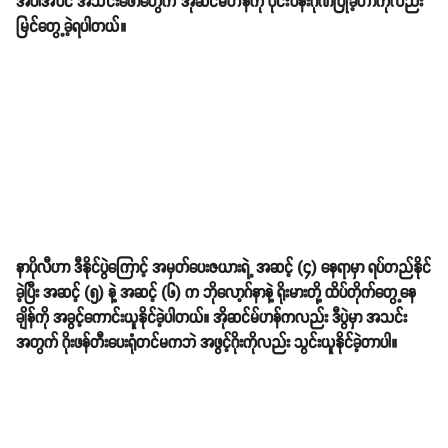
အပါအဝင် အသင်းဖော်တွေက အိုဆင်မ်ဟန်ကို ဝိုင်းဝန်းဂုဏ်ပြုခဲ့တာကိုလည်း
မြင်တွေ့ခဲ့ရပါတယ်။
နာပိုလီဟာ ဒီနိုင်ပွဲကြောင့် အမှတ်ပေးဇယားရဲ့ အဆင့် (၄) နေရာမှာ ရပ်တည်နိုင်
ခဲ့ပြီး အဆင့် (၅) နဲ့ အဆင့် (၆) က ဘိုလော့ဂ်နာနဲ့ ရိုးမားတို့ ထိပ်တိုက်တွေ့နေ
ချိန်ကို အခွင့်ကောင်းယူနိုင်ခဲ့ပါတယ်။ အိုဆင်မ်ဟန်ကလည်း ဒီပွဲမှာ အသင်း
အတွက် ဂိုးဖန်တီးပေးရုံတင်မကဘဲ အဖွင့်ဂိုးကိုလည်း သွင်းယူနိုင်ခဲ့တာပါ။