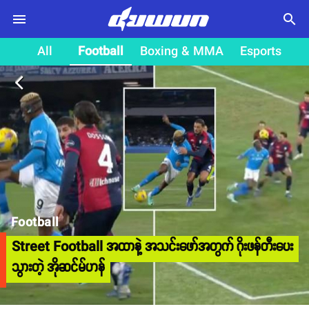
search
All
Football
Boxing & MMA
Esports
arrow_back_ios
Football
Street Football အထာနဲ့ အသင်းဖော်အတွက် ဂိုးဖန်တီးပေး
သွားတဲ့ အိုဆင်မ်ဟန်