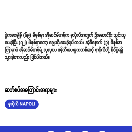
ပွဲကစားချိန် (၆၉) မိနစ်မှာ အိုဆင်မ်ဟန်က နာပိုလီအတွက် ဦးဆောင်ဂိုး သွင်းယူ
ပေးခဲ့ပြီး (၇၂) မိနစ်မှာတော့ ချေပဂိုးပေးခဲ့ရပါတယ်။ အဲ့ဒီနောက် (၃) မိနစ်အ
ကြာမှာပဲ အိုဆင်မ်ဟန်ရဲ့ လှလှပပ ဖန်တီးပေးမှုကတစ်ဆင့် နာပိုလီတို့ နိုင်ပွဲရရှိ
သွားခဲ့တာလည်း ဖြစ်ပါတယ်။
ဆက်စပ်အကြောင်းအရာများ
နာပိုလီ NAPOLI