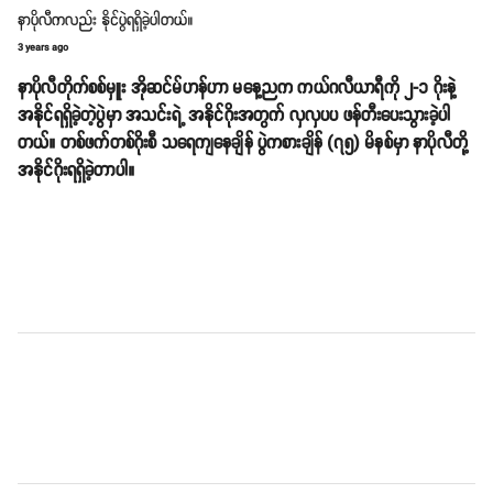
နာပိုလီကလည်း နိုင်ပွဲရရှိခဲ့ပါတယ်။
3 years ago
နာပိုလီတိုက်စစ်မှူး အိုဆင်မ်ဟန်ဟာ မနေ့ညက ကယ်ဂလီယာရီကို ၂-၁ ဂိုးနဲ့
အနိုင်ရရှိခဲ့တဲ့ပွဲမှာ အသင်းရဲ့ အနိုင်ဂိုးအတွက် လှလှပပ ဖန်တီးပေးသွားခဲ့ပါ
တယ်။ တစ်ဖက်တစ်ဂိုးစီ သရေကျနေချိန် ပွဲကစားချိန် (၇၅) မိနစ်မှာ နာပိုလီတို့
အနိုင်ဂိုးရရှိခဲ့တာပါ။