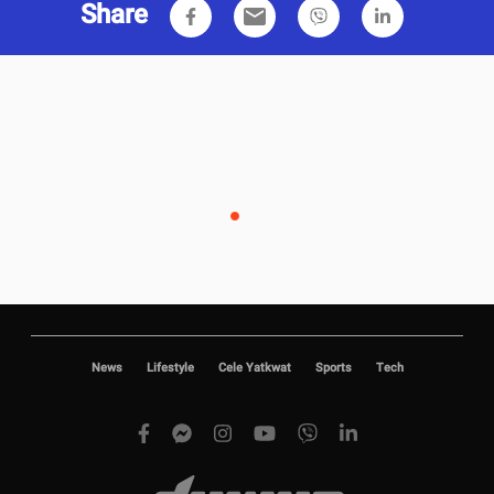
Share
email
News
Lifestyle
Cele Yatkwat
Sports
Tech