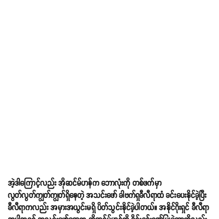
အဲ့ဒါကြောင့်လည်း အိုဆင်မ်ဟန်က ဘောလုံးကို တစ်ဖက်မှာ
လွတ်လွတ်ကျွတ်ကျွတ်​ရှိနေတဲ့ အသင်းဖော် ခါဗက်ရှခီလီရာထံ ခင်းပေးနိုင်ခဲ့ပြီး
ခီလီရာကလည်း အမှားအယွင်းမရှိ ပိတ်သွင်းနိုင်ခဲ့ပါတယ်။ အနိုင်ဂိုးရှင် ခီလီရာ