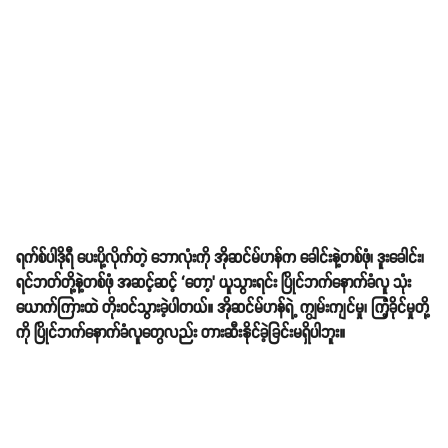
ရက်စ်ပါဒိုရီ ပေးပို့လိုက်တဲ့ ဘောလုံးကို အိုဆင်မ်ဟန်က ခေါင်းနဲ့တစ်ဖုံ၊ ဒူးခေါင်း၊
ရင်ဘတ်တို့နဲ့တစ်ဖုံ အဆင့်ဆင့် ‘တော့’ ယူသွားရင်း ပြိုင်ဘက်နောက်ခံလူ သုံး
ယောက်ကြားထဲ တိုးဝင်သွားခဲ့ပါတယ်။ အိုဆင်မ်ဟန်ရဲ့ ကျွမ်းကျင်မှု၊ ကြံ့ခိုင်မှုတို့
ကို ပြိုင်ဘက်နောက်ခံလူတွေလည်း တားဆီးနိုင်ခဲ့ခြင်းမရှိပါဘူး။