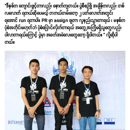
"ဒီနှစ်က ကျောင်းဖွင့်တာလည်း နောက်ကျတယ်။ ပွဲစီစဉ်ဖို့ အချိန်ကလည်း တစ်
လလောက် ရတယ်ဆိုပေမယ့် တကယ်တမ်းတော့ ၂ ပတ်လောက်အတွင်း
ရအောင် run ရတာပါ။ PR မှာ assign ချတာ လူနည်းသွားတာရယ် ၊ မနှစ်က
ပုံစံအတိုင်းမဟုတ်ဘဲ ပုံစံပြောင်းလိုက်တာရယ် အတွေ့အကြုံမရှိသူတွေလည်း
ပါလာတာရယ်ကြောင့် ပွဲမှာ အခက်အခဲလေးတွေတော့ ရှိပါတယ်။ " လို့ဆိုပါ
တယ်။