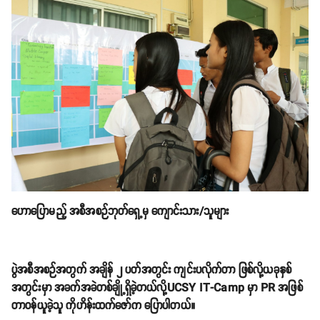
ဟောပြောမည့် အစီအစဉ်ဘုတ်ရှေ့မှ ကျောင်းသား/သူများ
ပွဲအစီအစဉ်အတွက် အချိန် ၂ ပတ်အတွင်း ကျင်းပလိုက်တာ ဖြစ်လို့ယခုနှစ်
အတွင်းမှာ အခက်အခဲတစ်ချို့ရှိခဲ့တယ်လို့UCSY IT-Camp မှာ PR အဖြစ်
တာဝန်ယူခဲ့သူ ကိုဟိန်းထက်ဇော်က ပြောပါတယ်။