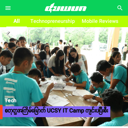
search
All
Technopreneurship
Mobile Reviews
arrow_back_ios
Tech
စတုတ္ထအကြိမ်မြောက် UCSY IT Camp ကျင်းပပြီးစီး