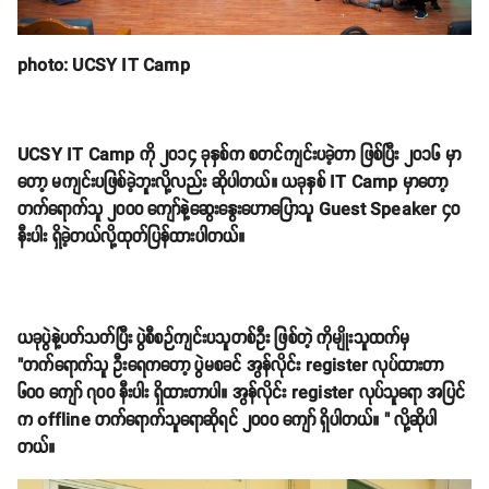
photo: UCSY IT Camp
UCSY IT Camp ကို ၂၀၁၄ ခုနှစ်က စတင်ကျင်းပခဲ့တာ ဖြစ်ပြီး ၂၀၁၆ မှာ
တော့ မကျင်းပဖြစ်ခဲ့ဘူးလို့လည်း ဆိုပါတယ်။ ယခုနှစ် IT Camp မှာတော့
တက်ရောက်သူ ၂၀၀၀ ကျော်နဲ့ဆွေးနွေးဟောပြောသူ Guest Speaker ၄၀
နီးပါး ရှိခဲ့တယ်လို့ထုတ်ပြန်ထားပါတယ်။
ယခုပွဲနဲ့ပတ်သတ်ပြီး ပွဲစီစဉ်ကျင်းပသူတစ်ဦး ဖြစ်တဲ့ ကိုမျိုးသူထက်မှ
"တက်ရောက်သူ ဦးရေကတော့ ပွဲမစခင် အွန်လိုင်း register လုပ်ထားတာ
၆၀၀ ကျော် ၇၀၀ နီးပါး ရှိထားတာပါ။ အွန်လိုင်း register လုပ်သူရော အပြင်
က offline တက်ရောက်သူရောဆိုရင် ၂၀၀၀ ကျော် ရှိပါတယ်။ " လို့ဆိုပါ
တယ်။