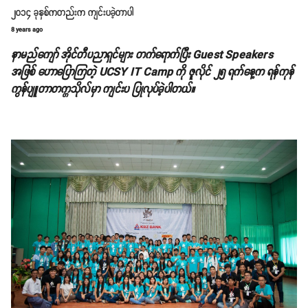
၂၀၁၄ ခုနှစ်ကတည်းက ကျင်းပခဲ့တာပါ
8 years ago
နာမည်ကျော် အိုင်တီပညာရှင်များ တက်ရောက်ပြီး Guest Speakers
အဖြစ် ဟောပြောကြတဲ့ UCSY IT Camp ကို ဇူလိုင် ၂၅ ရက်နေ့က ရန်ကုန်
ကွန်ပျူတာတက္ကသိုလ်မှာ ကျင်းပ ပြုလုပ်ခဲ့ပါတယ်။