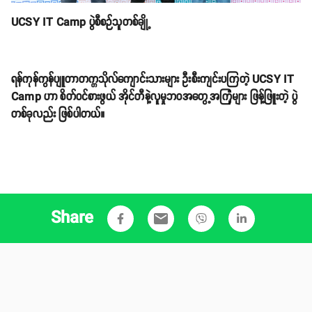
UCSY IT Camp ပွဲစီစဉ်သူတစ်ချို့
ရန်ကုန်ကွန်ပျူတာတက္ကသိုလ်ကျောင်းသားများ ဦးစီးကျင်းပကြတဲ့ UCSY IT
Camp ဟာ စိတ်ဝင်စားဖွယ် အိုင်တီနဲ့လူမှုဘဝအတွေ့အကြုံများ ဖြန့်ဖြူးတဲ့ ပွဲ
တစ်ခုလည်း ဖြစ်ပါတယ်။
Share
email