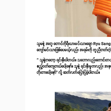
သူမနဲ့ အတူ တောင်ကိုရီးယားမင်းသားချော Ryu Sang 
ကျော်မင်းသားဖြစ်ပေမယ့်လည်း အရမ်းကို ကူညီတတ်တဲ့ စ
‘’ သူနဲ့ကတော့ ရင်းနှီးပါတယ်။ သဘောလည်းကောင်းတ
ဧည့်ဝတ်ကျေတယ်ပေါ့နော်။ သူနဲ့ ရင်းနှီးမှုကလည်း
တိုးတာပေါ့နော်’’ လို့ ဆက်လက်ပြောပြခဲ့ပါတယ်။