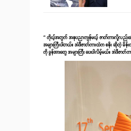
‘’ ကိုယ့်အတွက် အနုပညာကျန်မယ့် ဇာတ်ကားလို့လည်းပြ
အများကြီးပါတယ်။ အဲဒီဇာတ်ကားထဲက စနိုး ဆိုတဲ့ မိ
ကို ခွန်အားတွေ အများကြီး ပေးပါလိမ့်မယ်။ အဲဒီဇာတ်က