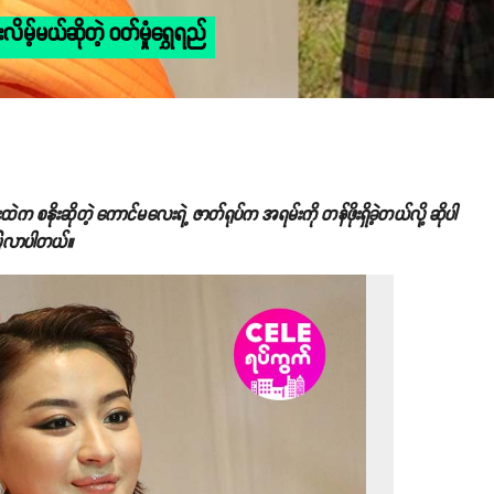
မ့်မယ်ဆိုတဲ့ ဝတ်မှုံရွှေရည်
ထဲက စနိုးဆိုတဲ့ ကောင်မလေးရဲ့ ဇာတ်ရုပ်က အရမ်းကို တန်ဖိုးရှိခဲ့တယ်လို့ ဆိုပါ
ောပြလာပါတယ်။