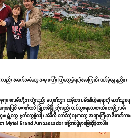
ေးမှာလည်း အခက်အခဲတွေ အများကြီး ကြုံတွေ့ခဲ့ရတဲ့အကြောင်း ဝတ်မှုံရွှေရည်က
ေရာ၊ ဖလမ်းတို့ဘာတို့လည်း မဟုတ်ဘူး။ ထန်းတလမ်းဆိုတဲ့နေရာကို ဆက်သွားရ
းရောအပြင် နောက်ထပ် မြို့တစ်မြို့ကိုလည်း ထပ်သွားရသေးတယ်။ တချို့လမ်း
း။ ရွှံ့တွေ၊ ဗွက်တွေနဲ့ပေါ့။ အဲဒီလို ခက်ခဲတဲ့နေရာတွေ အများကြီးမှာ ဒီဇာတ်ကား
နေ့က Mytel Brand Ambassador ခန့်အပ်ပွဲမှာဖြေဆိုခဲ့တာပါ။