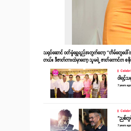
သရုပ်ဆောင် ဝတ်မှုံရွှေရည်အတွက်တော့ ‘’တိမ်တွေပေါ်က ပန
တယ်။ ဒီဇာတ်ကားထဲမှာတော့ သူမရဲ့ ဇာတ်ကောင်က စနိုး 
Celebr
ဝါရင့်သ
7 years ag
Celebr
''ညစ်တွ
7 years ag