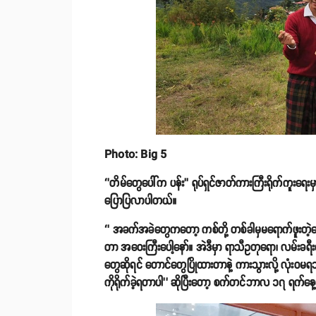
Photo: Big 5
‘’တိမ်တွေပေါ်က ပန်း’’ ရုပ်ရှင်ဇာတ်ကားကြီးရိုက်ကူးရ
ပြောပြလာပါတယ်။
‘’ အခက်အခဲတွေကတော့ ကစ်တို့ တစ်ခါမှမရောက်ဖူးတဲ့န
တာ အဝေးကြီးပေါ့နော်။ အဲဒီမှာ ရာသီဥတုရော၊ လမ်းခရီ
တွေဆိုရင် တောင်တွေပြိုထားတာနဲ့ ကားသွားလို့ လုံးဝမရဘူ
ကိုရိုက်ခဲ့ရတာပါ’’ ဆိုပြီးတော့ စက်တင်ဘာလ ၁၇ ရက်