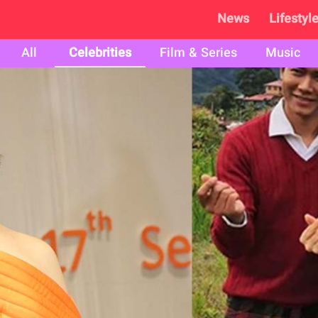
News
Lifestyl
All
Celebrities
Film & Series
Music