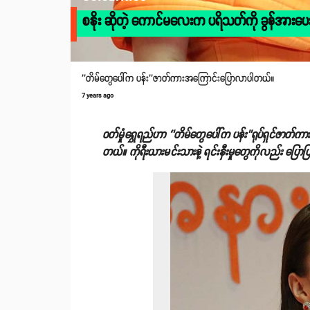
စနိုး ဆိုတဲ့ ကောင်မလေးက ပရိသတ်ကို ခွန်အားပေးလိ
''တိမ်တွေပေါ်က ပန်း''ဇာတ်ကားအကြောင်းပြောလာပါတယ်။
7 years ago
ဝတ်မှုံရွှေရည်ဟာ ‘’တိမ်တွေပေါ်က ပန်း’’ရုပ်ရှင်ဇာတ်ကား
တယ်။ ကိုရီးယားမင်းသားနဲ့ ရင်းနှီးမှုတွေကိုလည်း ပြ