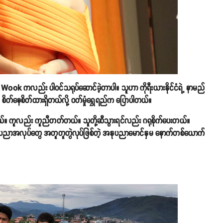
Wook ကလည်း ပါဝင်သရုပ်ဆောင်ခဲ့တာပါ။ သူဟာ ကိုရီးယားနိုင်ငံရဲ့ နာမည်
ိတ်နေစိတ်ထားရှိတယ်လို့ ဝတ်မှုံရွှေရည်က ပြောပါတယ်။
ယ်။ ကူလည်း ကူညီတတ်တယ်။ သူတို့ဆီသွားရင်လည်း ဂရုစိုက်ပေးတယ်။
 အနုပညာအလုပ်တွေ အတူတူတွဲလုပ်ဖြစ်တဲ့ အနုပညာမောင်နှမ နောက်တစ်ယောက်