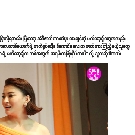
ောလို့ရတယ်။ ပြီးတော့ အဲဒီဇာတ်ကားထဲမှာ ပေးချင်တဲ့ မက်ဆေ့ချ်တွေကလည်း
န်းကလေးတစ်ယောက်ရဲ့ ဇာတ်ရုပ်ပေါ့။ ဒီကောင်မလေးက ဇာတ်ကားကြည့်မယ့်သူတွေ
ားရဲ့ မက်ဆေ့ချ်က ကစ်အတွက် အရမ်းတန်ဖိုးရှိပါတယ်’’ လို့ သူကဆိုပါတယ်။