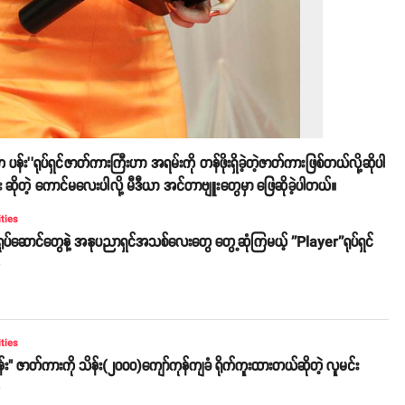
်း’’ရုပ်ရှင်ဇာတ်ကားကြီးဟာ အရမ်းကို တန်ဖိုးရှိခဲ့တဲ့ဇာတ်ကားဖြစ်တယ်လို့ဆိုပါ
ဆိုတဲ့ ကောင်မလေးပါလို့ မီဒီယာ အင်တာဗျူးတွေမှာ ဖြေဆိုခဲ့ပါတယ်။
ities
ရုပ်ဆောင်တွေနဲ့ အနုပညာရှင်အသစ်လေးတွေ တွေ့ဆုံကြမယ့် ''Player''ရုပ်ရှင်
o
ities
န်း" ဇာတ်ကားကို သိန်း(၂၀၀၀)ကျော်ကုန်ကျခံ ရိုက်ကူးထားတယ်ဆိုတဲ့ လူမင်း
o