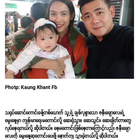
Photp: Kaung Khant Fb
သရုပ်ဆောင်ကောင်းခန့်တစ်ယောက် သူ့ရဲ့ ချစ်လှစွာသော ဇနီးချောလေးရဲ့
မွေးနေ့မှာ ကျန်းမာရေးမကောင်းလို့ ဆေးရုံသွား၊ ဆေးသွင်း၊ ဆေးချိတ်တာတွေ
လုပ်နေရတယ်လို့ ဆိုပါတယ်။ နေမကောင်းဖြစ်နေတာကြောင့်လည်း ဇနီးချော
လေးကို မွေးနေ့ဆုတောင်းပေးဖို့ နောက်ကျ သွားခဲ့တယ်လို့ ဆိုပါတယ်။