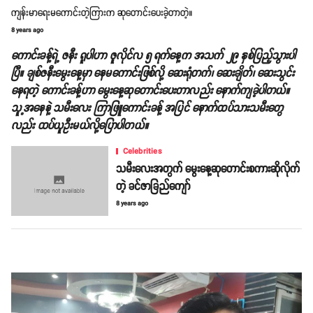
ကျန်းမာရေးမကောင်းတဲ့ကြားက ဆုတောင်းပေးခဲ့တာတဲ့။
8 years ago
ကောင်းခန့်ရဲ့ ဇနီး ရူပါဟာ ဇူလိုင်လ ၅ ရက်နေ့က အသက် ၂၉ နှစ်ပြည့်သွားပါ
ပြီ။ ချစ်ဇနီးမွေးနေ့မှာ နေမကောင်းဖြစ်လို့ ဆေးရုံတက်၊ ဆေးချိတ်၊ ဆေးသွင်း
နေရတဲ့ ကောင်းခန့်ဟာ မွေးနေ့ဆုတောင်းပေးတာလည်း နောက်ကျခဲ့ပါတယ်။
သူ့အနေနဲ့ သမီးလေး ကြာဖြူကောင်းခန့် အပြင် နောက်ထပ်သားသမီးတွေ
လည်း ထပ်ယူဦးမယ်လို့ပြောပါတယ်။
Celebrities
သမီးလေးအတွက် မွေးနေ့ဆုတောင်းစကားဆိုလိုက်
တဲ့ ခင်ဇာခြည်ကျော်
8 years ago