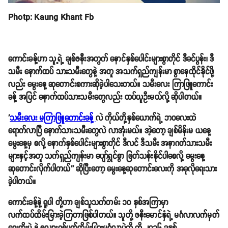
Photp: Kaung Khant Fb
ကောင်းခန့်ဟာ သူ့ရဲ့ ချစ်ဇနီးအတွက် နောင်နှစ်ပေါင်းများစွာတိုင် ဒီခင်ပွန်း၊ ဒီ
သမီး နောက်ထပ် သားသမီးတွေနဲ့ အတူ အသက်ရှည်ကျန်းမာ စွာနေထိုင်နိုင်ဖို့
လည်း မွေးနေ့ ဆုတောင်းစကားဆိုခဲ့ပါသေးတယ်။ သမီးလေး ကြာဖြူကောင်း
ခန့် အပြင် နောက်ထပ်သားသမီးတွေလည်း ထပ်ယူဦးမယ်လို့ ဆိုပါတယ်။
'
သမီးလေး မကြာဖြူကောင်းခန့်
လဲ ကိုယ်တို့နှစ်ယောက်ရဲ့ ဘဝလေးထဲ
ရောက်လာပြီ နောက်သားသမီးတွေလဲ လာအုံးမယ်။ အဲ့တော့ ချစ်မိန်းမ ယနေ့
မွေးနေ့မှ စလို့ နောက်နှစ်ပေါင်းများစွာတိုင် ဒီလင် ဒီသမီး အနာဂတ်သားသမီး
များနှင့်အတူ သက်ရှည်ကျန်းမာ ပျော်ရွှင်စွာ ဖြတ်သန်းနိုင်ပါစေလို့ မွေးနေ့
ဆုတောင်းလိုက်ပါတယ်'' ဆိုပြီးတော့ မွေးနေ့ဆုတောင်းလေးကို အခုလိုရေးသား
ခဲ့ပါတယ်။
ကောင်းခန့်နဲ့ ရူပါ တို့ဟာ ချစ်သူသက်တမ်း ၁၀ နှစ်အကြာမှာ
လက်ထပ်ထိမ်းမြားခဲ့ကြတာဖြစ်ပါတယ်။ သူတို့ ဇနီးမောင်နှံရဲ့ မင်္ဂလာလက်မှတ်