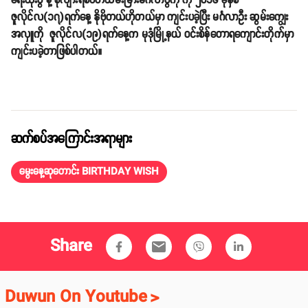
ရေးထိုးပွဲ နဲ့ စုလျားရစ်ပတ်ထိမ်းမြားမင်္ဂလာပွဲကို ကို ၂၀၁၆ ခုနှစ်
ဇူလိုင်လ(၁၇)ရက်နေ့ နိုဗိုတယ်ဟိုတယ်မှာ ကျင်းပခဲ့ပြီး မင်္ဂလာဦး ဆွမ်းကျွေး
အလှူကို ဇူလိုင်လ(၁၉)ရက်နေ့က မုဒုံမြို့နယ် ဝင်းစိန်တောရကျောင်းတိုက်မှာ
ကျင်းပခဲ့တာဖြစ်ပါတယ်။
ဆက်စပ်အကြောင်းအရာများ
မွေးနေ့ဆုတောင်း BIRTHDAY WISH
Share
email
Duwun On Youtube
>