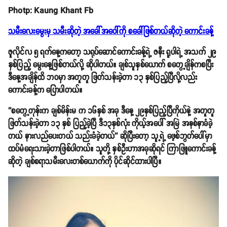
Photp: Kaung Khant Fb
သမီးလေးမွေးမှ သမီးဆိုတဲ့ အခေါ်အဝေါ်ကို စခေါ်ဖြစ်တယ်ဆိုတဲ့ ကောင်းခန့်
ဇူလိုင်လ ၅ ရက်နေ့ကတော့ သရုပ်ဆောင်ကောင်းခန့်ရဲ့ ဇနီး ရူပါရဲ့ အသက် ၂၉
နှစ်ပြည့် မွေးနေ့ဖြစ်တယ်လို့ ဆိုပါတယ်။ ချစ်သူနှစ်ယောက် စတွေ့ချိန်ကစပြီး
ဒီနေ့အချိန်ထိ ဘဝမှာ အတူတူ ဖြတ်သန်းခဲ့တာ ၁၃ နှစ်ပြည့်ပြီလို့လည်း
ကောင်းခန့်က ပြောပါတယ်။
''စတွေ့တုန်းက ချစ်မိန်းမ က ၁၆နှစ် အခု ဒီနေ့ ၂၉နှစ်ပြည့်ပြီကိုယ်နဲ့ အတူတူ
ဖြတ်သန်းခဲ့တာ ၁၃ နှစ် ပြည့်ခဲ့ပြီ ဒီ၁၃နှစ်လုံး ကိုယ့်အပေါ် အမြဲ အနစ်နာခံခဲ့
တယ် နားလည်ပေးတယ် သည်းခံခဲ့တယ်'' ဆိုပြီးတော့ သူ့ရဲ့ ဖေ့စ်ဘွတ်ပေါ်မှာ
ထပ်မံရေးသားခဲ့တာဖြစ်ပါတယ်။ သူတို့ နှစ်ဦးဟာအခုဆိုရင် ကြာဖြူကောင်းခန့်
ဆိုတဲ့ ချစ်စရာသမီးလေးတစ်ယောက်ကို ပိုင်ဆိုင်ထားပါပြီ။