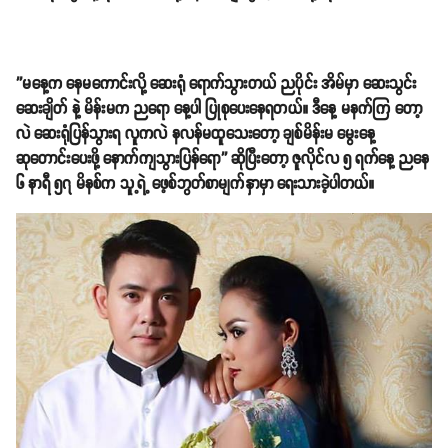
''မနေ့က နေမကောင်းလို့ ဆေးရုံ ရောက်သွားတယ် ညပိုင်း အိမ်မှာ ဆေးသွင်း
ဆေးချိတ် နဲ့ မိန်းမက ညရော နေ့ပါ ပြုစုပေးနေရတယ်။ ဒီနေ့ မနက်ကြ တော့
လဲ ဆေးရုံပြန်သွားရ လူကလဲ နလန်မထူသေးတော့ ချစ်မိန်းမ မွေးနေ့
ဆုတောင်းပေးဖို့ နောက်ကျသွားပြန်ရော'' ဆိုပြီးတော့ ဇူလိုင်လ ၅ ရက်နေ့ ညနေ
၆ နာရီ ၅၇ မိနစ်က သူ့ရဲ့ ဖေ့စ်ဘွတ်စာမျက်နှာမှာ ရေးသားခဲ့ပါတယ်။