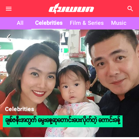
search
All
Celebrities
Film & Series
Music
arrow_back_ios
Celebrities
ချစ်ဇနီးအတွက် မွေးနေ့ဆုတောင်းပေးလိုက်တဲ့ ကောင်းခန့်