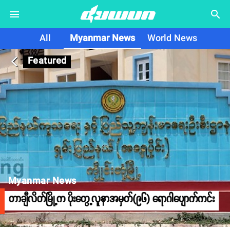
search
All
Myanmar News
World News
Featured
arrow_back_ios
Myanmar News
တာချီလိတ်မြို့က ပိုးတွေ့လူနာအမှတ်(၉၆) ရောဂါပျောက်ကင်း