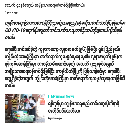
အသက် ၄၃နှစ်အရွယ် အမျိုးသားဆရာဝန်တစ်ဦးဖြစ်ပါတယ်။
6 years ago
ကျန်းမာရေးနဲ့အားကစားဝန်ကြီးဌာနရဲ့ယနေ့ည(၈)နာရီသတင်းထုတ်ပြန်ချက်မှာ
COVID-19ရောဂါပိုးပျောက်ကင်းသက်သာသူတစ်ဦးထပ်တိုးခဲ့တယ်လို့သိရပါ
တယ်။
ရောဂါပိုးကင်းစင်ခဲ့တဲ့ လူနာကတော့ လူနာအမှတ်(၉၆)ဖြစ်ပြီး ရှမ်းပြည်နယ်၊
ကျိုင်းတုံဆေးရုံကြီးမှာ တက်ရောက်ကုသမှုခံယူနေသူပါ။ လူနာအမှတ်(၉၆)က
ရန်ကုန်ဆေးရုံကြီးမှာ တာဝန်ထမ်းဆောင်နေတဲ့ အသက် (၄၃)နှစ်အရွယ်
အမျိုးသားဆရာဝန်တစ်ဦးဖြစ်ပြီး တာချီလိတ်မြို့ကို ပြန်လာခဲ့စဉ်မှာ ရောဂါပိုး
တွေ့ရှိခဲ့တဲ့အတွက် ကျိုင်းတုံဆေးရုံကြီးမှာ တက်ရောက်ကုသမှုခံယူနေတာဖြစ်ပါ
တယ်။
Myanmar News
ရန်ကုန်မှာ ကျန်းမာရေးစည်းကမ်းတွေလိုက်နာဖို့
အတိုင်ပင်ခံသတိပေး
6 years ago