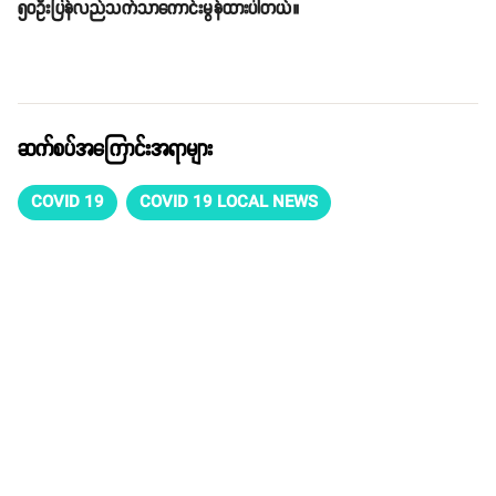
၅၀ဦးပြန်လည်သက်သာကောင်းမွန်ထားပါတယ်။
ဆက်စပ်အကြောင်းအရာများ
COVID 19
COVID 19 LOCAL NEWS