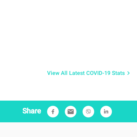
View All Latest COVID-19 Stats
keyboard_arrow_right
Share
email