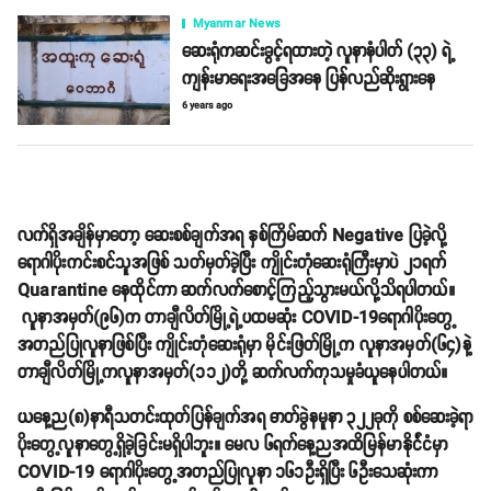
Myanmar News
ဆေးရုံကဆင်းခွင့်ရထားတဲ့ လူနာနံပါတ် (၃၃) ရဲ့
ကျန်းမာရေးအခြေအနေ ပြန်လည်ဆိုးရွားနေ
6 years ago
လက်ရှိအချိန်မှာတော့ ဆေးစစ်ချက်အရ နှစ်ကြိမ်ဆက် Negative ပြခဲ့လို့
ရောဂါပိုးကင်းစင်သူအဖြစ် သတ်မှတ်ခဲ့ပြီး ကျိုင်းတုံဆေးရုံကြီးမှာပဲ ၂၁ရက်
Quarantine နေထိုင်ကာ ဆက်လက်စောင့်ကြည့်သွားမယ်လို့သိရပါတယ်။
လူနာအမှတ်(၉၆)က တာချီလိတ်မြို့ရဲ့ပထမဆုံး COVID-19ရောဂါပိုးတွေ့
အတည်ပြုလူနာဖြစ်ပြီး ကျိုင်းတုံဆေးရုံမှာ မိုင်းဖြတ်မြို့က လူနာအမှတ်(၆၄)နဲ့
တာချီလိတ်မြို့ကလူနာအမှတ်(၁၁၂)တို့ ဆက်လက်ကုသမှုခံယူနေပါတယ်။
ယနေ့ည(၈)နာရီသတင်းထုတ်ပြန်ချက်အရ ဓာတ်ခွဲနမူနာ ၃၂၂ခုကို စစ်ဆေးခဲ့ရာ
ပိုးတွေ့လူနာတွေ့ရှိခဲ့ခြင်းမရှိပါဘူး။ မေလ ၆ရက်နေ့ညအထိမြန်မာနိုင်ံငံမှာ
COVID-19 ရောဂါပိုးတွေ့အတည်ပြုလူနာ ၁၆၁ဦးရှိပြီး ၆ဦးသေဆုံးကာ