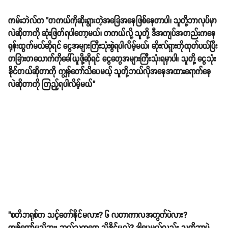
ကမ်းဘဲလ်က "တကယ်ကိုဆိုးရွားတဲ့အခြေအနေဖြစ်နေတာပါ၊ သူတို့ဘာလုပ်မှာ
လဲဆိုတာကို ဆုံးဖြတ်ရပါတော့မယ်၊ တကယ်လို့ သူတို့ ဒီအကျပ်အတည်းကနေ
ရုန်းထွက်မယ်ဆိုရင် ငွေအများကြီးသုံးစွဲရပါလိမ့်မယ်၊ ဆိုးလ်ရှားကိုထုတ်ပယ်ပြီး
တခြားတယောက်ကိုခေါ်ယူဖို့ဆိုရင် ငွေတွေအများကြီးသုံးရမှာပါ၊ သူတို့ ငွေသုံး
နိုင်တယ်ဆိုတာကို ကျွန်တော်သိပေမယ့် သူတို့ဘယ်လိုအနေအထားရောက်နေ
လဲဆိုတာကို ကြည့်ရပါလိမ့်မယ်"
"စတိဘရုစ်က သင့်တော်နိုင်မလား? ၆ လတာကာလအတွက်ပဲလား?