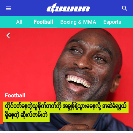
search
All
Football
Boxing & MMA
Esports
arrow_back_ios
Football
တိုင်ပတ်နေတဲ့ယူနိုက်တက်ကို အချွန်နဲ့သွားမနေလို့ အဆဲခံရဖွယ်
ရှိနေတဲ့ ဆိုးလ်ကမ်းဘဲ