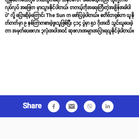
ကျွန်တော်မသိဘူး၊ ဘယ်သူကရော သိနိုင်မလဲ? ဒါပေမယ့်လည်း သူတို့ဘာပဲ
လုပ်လုပ် အဖြေက မှားသွားနိုင်ပါတယ်၊ တကယ့်ကိုအရေးကြီးတဲ့အချိန်အခါပါ
ပဲ" လို့ ပြောဆိုခဲ့ကြောင်း The Sun က ဖော်ပြခဲ့ပါတယ်။ စတိဗ်ဘရုစ်ဟာ ယူနို
က်တက်မှာ ၉ နှစ်ကြာကစားခဲ့ဖူးသူဖြစ်ပြီး ၄၁၄ ပွဲမှာ ၅၁ ဂိုးအထိ သွင်းယူပေးခဲ့
ကာ အမှတ်ပေးဖလား ၃လုံးအပါအဝင် ဆုဖလားအများအပြားရယူနိုင်ခဲ့ပါတယ်။
Share
email