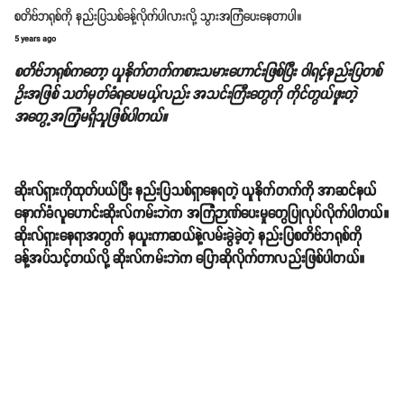
စတိဗ်ဘရုစ်ကို နည်းပြသစ်ခန့်လိုက်ပါလားလို့ သွားအကြံပေးနေတာပါ။
5 years ago
စတိဗ်ဘရုစ်ကတော့ ယူနိုက်တက်ကစားသမားဟောင်းဖြစ်ပြီး ဝါရင့်နည်းပြတစ်
ဥိးအဖြစ် သတ်မှတ်ခံရပေမယ့်လည်း အသင်းကြီးတွေကို ကိုင်တွယ်ဖူးတဲ့
အတွေ့အကြုံမရှိသူဖြစ်ပါတယ်။
ဆိုးလ်ရှားကိုထုတ်ပယ်ပြီး နည်းပြသစ်ရှာနေရတဲ့ ယူနိုက်တက်ကို အာဆင်နယ်
နောက်ခံလူဟောင်းဆိုးလ်ကမ်းဘဲက အကြံဉာဏ်ပေးမှုတွေပြုလုပ်လိုက်ပါတယ်။
ဆိုးလ်ရှားနေရာအတွက် နယူးကာဆယ်နဲ့လမ်းခွဲခဲ့တဲ့ နည်းပြစတိဗ်ဘရုစ်ကို
ခန့်အပ်သင့်တယ်လို့ ဆိုးလ်ကမ်းဘဲက ပြောဆိုလိုက်တာလည်းဖြစ်ပါတယ်။