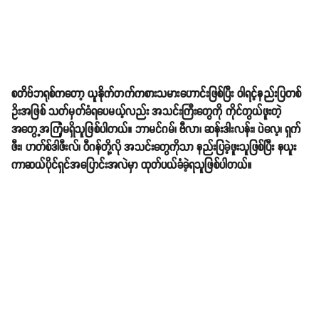
စတိဗ်ဘရုစ်ကတော့ ယူနိုက်တက်ကစားသမားဟောင်းဖြစ်ပြီး ဝါရင့်နည်းပြတစ်
ဥိးအဖြစ် သတ်မှတ်ခံရပေမယ့်လည်း အသင်းကြီးတွေကို ကိုင်တွယ်ဖူးတဲ့
အတွေ့အကြုံမရှိသူဖြစ်ပါတယ်။ ဘာမင်ဂမ်၊ ဗီလာ၊ ဆန်းဒါးလန်း၊ ပဲလေ့၊ ရှက်
ဖီး၊ ဟတ်စ်ဒါဖီးလ်၊ ဝီဂန်တို့လို အသင်းတွေကိုသာ နည်းပြခဲ့ဖူးသူဖြစ်ပြီး နယူး
ကာဆယ်ပိုင်ရှင်အပြောင်းအလဲမှာ ထုတ်ပယ်ခံခဲ့ရသူဖြစ်ပါတယ်။