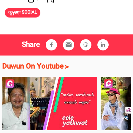
လူမှုရေး SOCIAL
Share
email
Duwun On Youtube
>