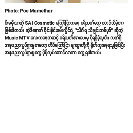
Photo: Poe Mamethar
ပိုးမမှီသာကို SAI Cosmetic ကြော်ငြာကနေ ပရိသတ်တွေ စတင်သိခဲ့တာ
ဖြစ်ပါတယ်။ အဲ့ဒီနောက် စိုင်းစိုင်းခမ်းလှိုင်ရဲ့ ‘’သိင်္ဂါရ သီချင်းတစ်ပုဒ်’’ ဆိုတဲ့
Music MTV လေးကနေတဆင့် ပရိသတ်အားပေးမှု ပိုရရှိခဲ့သူပါ။ လက်ရှိ
အနုပညာလှုပ်ရှားမှုကတော့ တီဗီကြော်ငြာ များစွာတို့ကို ရိုက်ကူးနေရသူဖြစ်ပြီး
အနုပညာလှုပ်ရှားမှုတွေ ပိုမိုလုပ်ဆောင်လာတာ တွေ့ရပါတယ်။