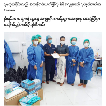
သူမကိုယ်တိုင်ကလည်း ဆရာဝန်တစ်ယောက်ဖြစ်လို့ ဒီလို အလှူလေးကို လုပ်ချင်ခဲ့တာပါတဲ့။
6 years ago
ပိုးမမှီသာ က သူမရဲ့ မွေးနေ့ အလှူကို တောင်ဥက္ကလာအထူးကု ဆေးရုံကြီးမှာ
ကုသိုလ်ယူခဲ့တယ်လို့ ဆိုပါတယ်။