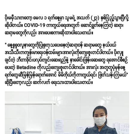
ပိုးမမှီသာကတော့ မေလ ၁ ရက်နေ့မှာ သူမရဲ့ အသက် (၂၃) နှစ်ပြည့်သွားပြီလို့
ဆိုပါတယ်။ COVID-19 ကာကွယ်ရေးအတွက် ဆောင်ရွက်နေကြတဲ့ ဆရာ၊
ဆရာမတွေကိုလည်း အားပေးစကားဆိုထားပါသေးတယ်။
" နေ့စ္စဓူဝလူနာတွေကိုပြုစုကုသပေးနေတဲ့ဆရာဝန် ဆရာမတွေ နယ်ပယ်
အသီးသီးကကျန်းမာရေးဝန်ထမ်းများအားလုံးကိုကျေးဇူးတင်ပါတယ်။ ပိုးလှူ
ချင်တဲ့ ဘီတာဒိုင်းပလုပ်ကျင်းဆေးရည်နဲ့ နှာခေါင်းဖြန်းဆေးတွေ ရအောင်စီစဉ်
ပေးတဲ့ Betadine ကိုလည်းကျေးဇူးတင်ပါတယ်။ အားလုံး အတူတူပုံမှန်နေ့
ရက်တွေဆီမြန်မြန်ရောက်အောင် မိမိကိုယ်ကိုကာကွယ်ရင်း ဖြတ်သန်းကြမယ်"
ဆိုပြီးတော့လည်း ဆက်လက် ရေးသားထားပါသေးတယ်။