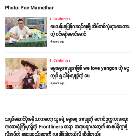
Photo: Poe Mamethar
Celebrities
မေသန်းနုပြန်လာရင်နေဖို့ အိမ်တစ်လုံးငှားပေးထား
တဲ့ စင်ရော်မောင်မောင်
6 years ago
Celebrities
မွေးနေ့အလှူအဖြစ် we love yangon ကို ငွေ
ကျပ် ၅ သိန်းလှူခဲ့တဲ့ မေ
6 years ago
သရုပ်ဆောင်ပိုးမမှီသာကတော့ သူမရဲ့ မွေးနေ့ အလှူကို တောင်ဥက္ကလာအထူး
ကုဆေးရုံကြီးမှာရှိတဲ့ Frontliners ဆရာ၊ ဆရာမများအတွက် စားနပ်ရိက္ခာနဲ့
လိုအပ်တဲ့ ဆေးပစ္စည်းတွေကို လှူဒါန်းခဲ့တယ်လို့ ဆိုပါတယ်။