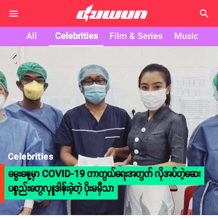
search
All
Celebrities
Film & Series
Music
arrow_back_ios
Celebrities
မွေးနေ့မှာ COVID-19 ကာကွယ်ရေးအတွက် လိုအပ်တဲ့ဆေး
ပစ္စည်းတွေလှူဒါန်းခဲ့တဲ့ ပိုးမမှီသာ