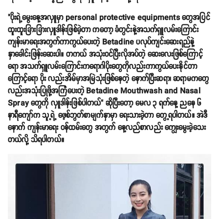
"ပိုးရဲ့မွေးနေ့အလှူမှာ personal protective equipments တွေအပြင်
ထူးထူးခြားခြားလှူဒါန်းဖြစ်ခဲ့တာ ကတော့ ခံတွင်းနဲ့အသက်ရှူလမ်းကြောင်း
ကျန်းမာရေးအတွက်ကာကွယ်ပေးတဲ့ Betadine ပလုပ်ကျင်းဆေးရည်နဲ့
နှာခေါင်းဖြန်းဆေးပါ။ တကယ် အသုံးဝင်ပြီးလိုအပ်တဲ့ ဆေးလေးဖြစ်ကြောင့်
ရော အသက်ရှူလမ်းကြောင်းကရောဂါပိုးတွေကိုလည်းကာကွယ်ပေးနိုင်တာ
ကြောင့်ရော ပိုး လည်းအိမ်မှာအမြဲသုံးဖြစ်နေတဲ့ နောက်ပြီးဆရာ၊ ဆရာမကတွေ
လည်းအသုံးပြုဖို့အကြံပေးတဲ့ Betadine Mouthwash and Nasal
Spray တွေကို လှူဒါန်းဖြစ်ပါတယ်" ဆိုပြီးတော့ မေလ ၃ ရက်နေ့ ညနေ ၆
နာရီကျော်က သူ့ရဲ့ ဖေ့စ်ဘွတ်စာမျက်နှာမှာ ရေးသားခဲ့တာ တွေ့ရပါတယ်။ အဲဒီ
နောက် ကျန်းမာရေး ဝန်ထမ်းတွေ အတွက် နေ့လည်စာလည်း ကျွေးမွေးခဲ့သေး
တယ်လို့ သိရပါတယ်။