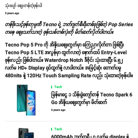
သုံးပျော် ဈေးတန်တဲ့ဖုန်းပါ
5 years ago
တန်ဖိုးသင့်ဖုန်းကုမ္ပဏီ Tecno ရဲ့ ဘက်ဂျက်စီးရီးတစ်ခုဖြစ်တဲ့ Pop Series
ကနေ ဈေးသက်သာတဲ့ ဖုန်းသစ်တစ်လုံးကို မိတ်ဆက်လိုက်ပါတယ်။
Tecno Pop 5 Pro ကို အိန္ဒိယဈေးကွက်မှာ ကြေညာလိုက်တာ ဖြစ်ပြီး
Tecno Pop 5 LTE အလွန်မှာ ထွက်လာတဲ့ နောက်ထပ် Entry-Level
ဖုန်းလည်း ဖြစ်ပါတယ်။ Waterdrop Notch ဒီဇိုင်း သုံးထားပြီး ၆.၅၂
လက်မ HD+ Display ရုပ်ထွက်နဲ့ လာပါတယ်။ အမြင့်ဆုံး တောက်ပမှု
480nits နဲ့ 120Hz Touch Sampling Rate လည်း သုံးထားတဲ့ဖုန်းပါ။
Tech
မြန်မာငွေ ၁ သိန်းခွဲကျော်တန် Tecno Spark 6
Go အိန္ဒိယဈေးကွက်မှာ မိတ်ဆက်
6 years ago
Tech
6000mAh ဘက်ထရီ ၊ ၇ လက်မ display နဲ့