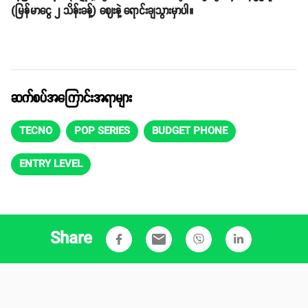
(မြန်မာငွေ ၂ သိန်းခန့်) ဈေးနဲ့ ရောင်းချသွားမှာပါ။
ဆက်စပ်အကြောင်းအရာများ
TECNO
POP SERIES
BUDGET PHONE
ENTRY LEVEL
Share
email