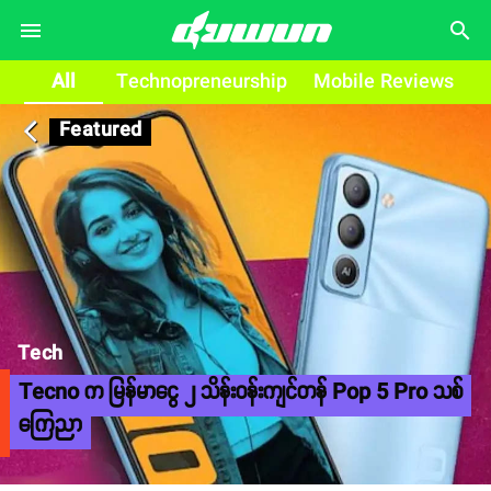
search
All
Technopreneurship
Mobile Reviews
Featured
arrow_back_ios
Tech
Tecno က မြန်မာငွေ ၂ သိန်းဝန်းကျင်တန် Pop 5 Pro သစ်
ကြေညာ