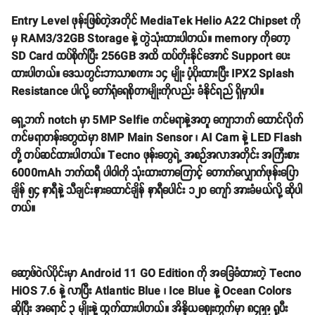
Entry Level ဖုန်းဖြစ်တဲ့အတိုင် MediaTek Helio A22 Chipset ကို
မှ RAM3/32GB Storage နဲ့ တွဲသုံးထားပါတယ်။ memory ကိုတော့
SD Card ထပ်စိုက်ပြီး 256GB အထိ ထပ်တိုးနိုင်အောင် Support ပေး
ထားပါတယ်။ ဒေသတွင်းဘာသာစကား ၁၄ မျိုး ပံ့ပိုးထားပြီး IPX2 Splash
Resistance ပါလို့ တော်ရုံရေစိုတာမျိုးကိုလည်း ခံနိုင်ရည် ရှိမှာပါ။
ရှေ့ဘက် notch မှာ 5MP Selfie ကင်မရာနဲ့အတူ ကျောဘက် ထောင်လိုက်
ကင်မရာတန်းတွေထဲမှာ 8MP Main Sensor ၊ AI Cam နဲ့ LED Flash
တို့ တပ်ဆင်ထားပါတယ်။ Tecno ဖုန်းတွေရဲ့ အစဉ်အလာအတိုင်း အကြီးစား
6000mAh ဘက်ထရီ ပါဝါကို သုံးထားတာကြောင့် တောက်လျှောက်ဖုန်းပြော
ချိန် ၅၄ နာရီနဲ့ သီချင်းနားထောင်ချိန် နာရီပေါင်း ၁၂၀ ကျော် အားခံမယ်လို့ ဆိုပါ
တယ်။
ဆော့ဖ်ဝဲလ်ပိုင်းမှာ Android 11 GO Edition ကို အခြေခံထားတဲ့ Tecno
HiOS 7.6 နဲ့ လာပြီး Atlantic Blue ၊ Ice Blue နဲ့ Ocean Colors
ဆိုပြီး အရောင် ၃ မျိုးနဲ့ ထွက်ထားပါတယ်။ အိန္ဒိယဈေးကွက်မှာ ၈၄၉၉ ရူပီး