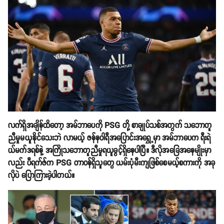
လက်ရှိအချိန်ထိတော့ အမ်ဘာပေကို PSG တို့ စာချုပ်သစ်အတွက် သဘောတူ
ညီမှုမယူနိုင်သေးဘဲ လာမယ့် ဇန်နဝါရီအပြောင်းအရွှေ့မှာ အမ်ဘာပေက ရီးရဲ
ယ်မက်ဒရစ်နဲ့ အကြိုသဘောတူညီမှုရယူခွင့်ရှိနေပါပြီ။ ဒီလိုအခြေအနေမျိုးမှာ
လည်း ပီရက်ဇ်က PSG တာဝန်ရှိသူတွေ ယမ်းပုံမီးကျဖြစ်စေမယ့်စကားကို အခု
လိုပဲ ပြောကြားခဲ့ပါတယ်။