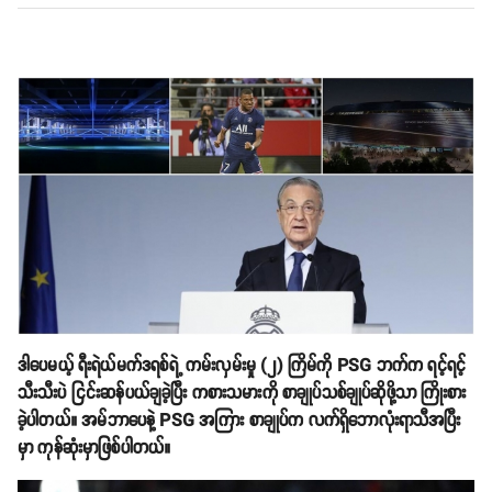
ဒါပေမယ့် ရီးရဲယ်မက်ဒရစ်ရဲ့ ကမ်းလှမ်းမှု (၂) ကြိမ်ကို PSG ဘက်က ရင့်ရင့်
သီးသီးပဲ ငြင်းဆန်ပယ်ချခဲ့ပြီး ကစားသမားကို စာချုပ်သစ်ချုပ်ဆိုဖို့သာ ကြိုးစား
ခဲ့ပါတယ်။ အမ်ဘာပေနဲ့ PSG အကြား စာချုပ်က လက်ရှိဘောလုံးရာသီအပြီး
မှာ ကုန်ဆုံးမှာဖြစ်ပါတယ်။