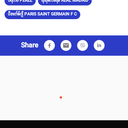
ပီရက်ဇ် PEREZ
ရီးရဲမက်ဒရစ် REAL MADRID
ပီအက်စ်ဂျီ PARIS SAINT GERMAIN F C
Share
email