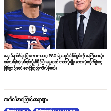
အခု ပီရက်ဇ်ရဲ့ပြောစကားကတော့ PSG ရဲ့ သည်းခံနိုင်စွမ်းကို အကြီးမားဆုံး
စမ်းသပ်ခဲ့တဲ့လုပ်ရပ်လို့ဆိုနိုင်ပြီး ရှေ့ဆက် ဘယ်လိုမျိုး စကားလုံးတိုက်ပွဲတွေ
ဖြစ်ပွားဦးမလဲ စောင့်ကြည့်ရပါလိမ့်မယ်။
ဆက်စပ်အကြောင်းအရာများ