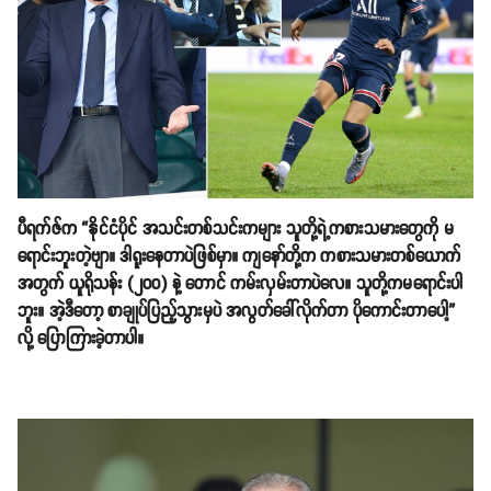
ပီရက်ဇ်က “နိုင်ငံပိုင် အသင်းတစ်သင်းကများ သူတို့ရဲ့ကစားသမားတွေကို မ
ရောင်းဘူးတဲ့ဗျာ။ ဒါရူးနေတာပဲဖြစ်မှာ။ ကျနော်တို့က ကစားသမားတစ်ယောက်
အတွက် ယူရိုသန်း (၂၀၀) နဲ့ တောင် ကမ်းလှမ်းတာပဲလေ။ သူတို့ကမရောင်းပါ
ဘူး။ အဲ့ဒီတော့ စာချုပ်ပြည့်သွားမှပဲ အလွတ်ခေါ်လိုက်တာ ပိုကောင်းတာပေါ့”
လို့ ပြောကြားခဲ့တာပါ။