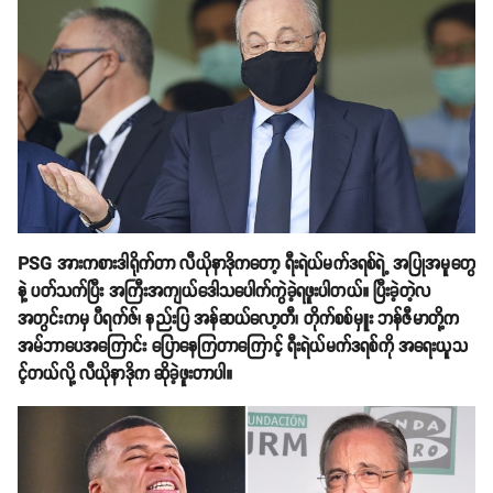
PSG အားကစားဒါရိုက်တာ လီယိုနာဒိုကတော့ ရီးရဲယ်မက်ဒရစ်ရဲ့ အပြုအမူတွေ
နဲ့ ပတ်သက်ပြီး အကြီးအကျယ်ဒေါသပေါက်ကွဲခဲ့ရဖူးပါတယ်။ ပြီးခဲ့တဲ့လ
အတွင်းကမှ ပီရက်ဇ်၊ နည်းပြ အန်ဆယ်လော့တီ၊ တိုက်စစ်မှူး ဘန်ဇီမာတို့က
အမ်ဘာပေအကြောင်း ပြောနေကြတာကြောင့် ရီးရဲယ်မက်ဒရစ်ကို အရေးယူသ
င့်တယ်လို့ လီယိုနာဒိုက ဆိုခဲ့ဖူးတာပါ။