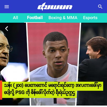
search
All
Football
Boxing & MMA
Esports
arrow_back_ios
Football
သန်း (၂၀၀) ပေးတာတောင် မရောင်းရင်တော့ အလကားခေါ်မှာ
ပေါ့လို့ PSG ကို စိန်ခေါ်လိုက်တဲ့ ရီးရဲယ်ဥက္ကဌ