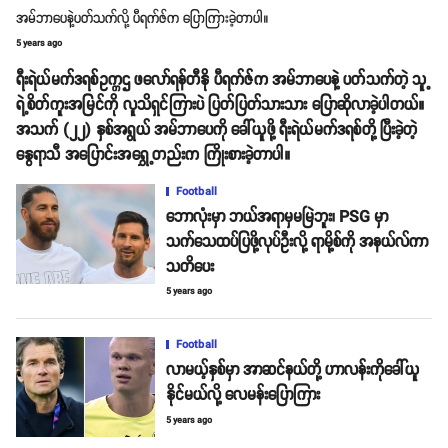
အမ်ဘာပေနဲ့ပတ်သက်လို့ ပီရက်ဇ်က ပြောကြားခဲ့တာပါ။
5 years ago
ရီးရဲယ်မက်ဒရစ်ဥက္ကဌ ဖလော်ရန်တီနို ပီရက်ဇ်က အမ်ဘာပေနဲ့ ပတ်သက်တဲ့ သူ့
ရဲ့စိတ်ကူးအမြင်ကို လူသိရှင်ကြားပဲ ပြတ်ပြတ်သားသား ပြောဆိုလာခဲ့ပါတယ်။
အသက် (၂၂) နှစ်အရွယ် အမ်ဘာပေကို ခေါ်ယူဖို့ ရီးရဲယ်မက်ဒရစ်တို့ ပြီးခဲ့တဲ့
နွေရာသီ အပြောင်းအရွှေ့တည်းက ကြိုးစားခဲ့တာပါ။
Football
ဘောလုံးမှာ ဘယ်အရာမှမမြဲဘူး၊ PSG မှာ
သက်သေထပ်ပြဖို့လုပ်ဦးလို့ ရာမို့စ်ကို အနယ်လ်ကာ
သတိပေး
5 years ago
Football
လာမယ့်နှစ်မှာ အာဆင်နယ်တို့ ဟာလန်းကိုခေါ်ယူ
နိုင်မယ်လို့ လေမန်းပြောကြား
5 years ago