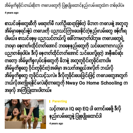
အိမ်မှုကိစ္စခိုင်းတယ်ဆိုတာ ကလေးတွေကို ပြုစုပျိုးထောင်နည်းလမ်းတွေထဲက တစ်ခုပါပဲ။
4 years ago
စာသင်ခန်းတွေဆီကို မရောက်မီ လက်ဦးဆရာဖြစ်တဲ့ မိဘက ကလေးနဲ့ အတူတူ
အိမ်မှာနေရင်းနဲ့ပဲ ကလေးကို ပညာသင်ကြားပေးနိုင်တဲ့နည်းလမ်းတွေ ဖန်တီးရ
ပါမယ်။ စာသင်နေမှ ပညာသင်တယ်လို့ ခေါ်တာမဟုတ်ပါဘူး။ ကလေးတွေရဲ့
ဘဝမှာ နေတတ်၊ထိုင်တတ်အောင် ဘဝနေနည်းတွေကို သင်ပေးတာကလည်း
ပညာတစ်ခုပါပဲ။ ဒီလို နေတတ်ထိုင်တတ်အောင် သင်ပေးလို့ရတဲ့ အနီးစပ်ဆုံး
ကတော့ အိမ်မှုကိစ္စလုပ်ငန်းတွေကို မိဘနဲ့ အတူတူဝိုင်းကူခိုင်းတာပါ။
အိမ်မှုကိစ္စတွေ ဝိုင်းကူခိုင်းတဲ့အခါမှာ အသက်အရွယ်အလိုက် ဘယ်လို
အိမ်မှုကိစ္စတွေ ကူခိုင်းသင့်သလဲ။ ဒီလိုကူခိုင်းပေးခြင်းဖြင့် ကလေးတွေအတွက်
ဘယ်လိုအကျိုးရနိုင်မလဲဆိုတာတွေကို Nway Oo Home Schooling က
အခုလို အကြံပြုထားပါတယ်။
Parenting
သင့်ကလေး IQ ရော EQ ပါ ကောင်းစေဖို့ ဒီလို
နည်းလမ်းတွေနဲ့ ပြုစုပျိုးထောင်ပါ
4 years ago