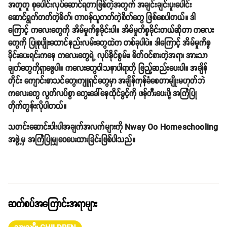
အတူတူ စုပေါင်းလုပ်ဆောင်ရတာဖြစ်တဲ့အတွက် အချင်းချင်းပူးပေါင်း
ဆောင်ရွက်တတ်တဲ့စိတ်၊ တာဝန်ယူတတ်တဲ့စိတ်တွေ ဖြစ်စေပါတယ်။ ဒါ
ကြောင့် ကလေးတွေကို အိမ်မှုကိစ္စခိုင်းပါ။ အိမ်မှုကိစ္စခိုင်းတယ်ဆိုတာ ကလေး
တွေကို ပြုစုပျိုးထောင်နည်းလမ်းတွေထဲက တစ်ခုပါပဲ။ ဒါကြောင့် အိမ်မှုကိစ္စ
ခိုင်းပေးရင်းကနေ ကလေးတွေရဲ့ လုပ်နိုင်စွမ်း၊ စိတ်ဝင်စားတဲ့အရာ၊ အားသာ
ချက်တွေကိုရှာဖွေပါ။ ကလေးတွေဝါသနာပါရာကို ဖြည့်ဆည်းပေးပါ။ အချိန်
တိုင်း ကျောင်းစာသင်တွေ၊ကျူရှင်တွေမှာ အချိန်ကုန်ခံစေတာမျိုးမဟုတ်ဘဲ
ကလေးတွေ လွတ်လပ်စွာ တွေးခေါ်နေထိုင်ခွင့်ကို ဖန်တီးပေးဖို့ အကြံပြု
တိုက်တွန်းလိုပါတယ်။
သတင်းဆောင်းပါးပါအချက်အလက်များကို Nway Oo Homeschooling
အဖွဲ့မှ အကြံပြုမျှဝေပေးထားခြင်းဖြစ်ပါသည်။
ဆက်စပ်အကြောင်းအရာများ