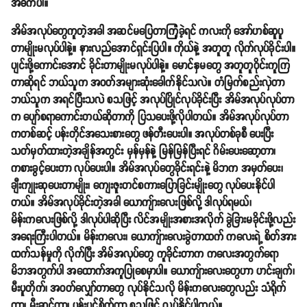
အဓိကပါ။
အိမ်အလုပ်တွေကူတဲ့အခါ အဆင်မပြေတာကြုံခဲ့ရင် ကလးကို အော်ဟစ်ဆူပူ
တာမျိုးမလုပ်ပါနဲ့။ နားလည်အောင်ရှင်းပြပါ။ ကိုယ်နဲ့ အတူတူ လိုက်လုပ်ခိုင်းပါ။
ပျင်းဖို့ကောင်းအောင် ခိုင်းတာမျိုးမလုပ်ပါနဲ့။ မောင်နှမတွေ အတူတူဝိုင်းကူကြ
တာဆိုရင် ဘယ်သူက အဝတ်အများဆုံးခေါက်နိုင်သလဲ။ တံမြက်စည်းလှဲတာ
ဘယ်သူက အရင်ပြီးသလဲ စသဖြင့် အလုပ်ပြိုင်လုပ်ခိုင်းပြီး အိမ်အလုပ်လုပ်တာ
က ပျော်စရာကောင်းတယ်ဆိုတာကို ပြသပေးဖို့လိုပါတယ်။ အိမ်အလုပ်လုပ်တာ
ကတစ်ဆင့် ပန်းတိုင်အသေးစားတွေ ဖန်တီးပေးပါ။ အလုပ်တစ်ခုစီ ပေးပြီး
သတ်မှတ်ထားတဲ့အချိန်အတွင်း မှန်မှန်နဲ့ မြန်မြန်ပြီးရင် ဂိမ်းပေးဆော့တာ၊
ကစားခွင့်ပေးတာ လုပ်ပေးပါ။ အိမ်အလုပ်တွေခိုင်းရင်းနဲ့ မိဘက အမှတ်ပေး၊
ချီးကျုးဆုပေးတာမျိုး၊ ကျေးဇူးတင်စကားပြောခြင်းမျိုးတွေ လုပ်ပေးနိုင်ပါ
တယ်။ အိမ်အလုပ်ခိုင်းတဲ့အခါ ယောကျ်ားလေးဖြစ်လို့ ဒါလုပ်ရမယ်၊
မိန်းကလေးဖြစ်လို့ ဒါလုပ်ပါဆိုပြီး လိင်အမျိုးအစားအလိုက် ခွဲခြားမခိုင်းဖို့လည်း
အရေးကြီးပါတယ်။ မိန်းကလေး၊ ယောကျ်ားလေးခွဲတာထက် ကလေးရဲ့ စိတ်အား
ထက်သန်မှုကို လိုက်ပြီး အိမ်အလုပ်တွေ ကူခိုင်းတာက ကလေးအတွက်ရော
မိဘအတွက်ပါ အထောက်အကူပြုစေမှာပါ။ ယောကျ်ားလေးတွေဟာ ဟင်းချက်၊
မီးပူတိုက်၊ အဝတ်လျှော်တာတွေ လုပ်နိုင်သလို မိန်းကလေးတွေလည်း သံရိုက်
တာ၊ မီးဆင်တာ၊ ပန်းပင်စိုက်တာ စသဖြင့် လုပ်နိုင်ပါတယ်။