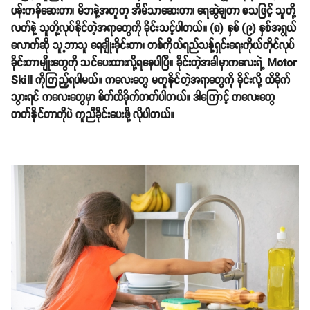
ပန်းကန်ဆေးတာ၊ မိဘနဲ့အတူတူ အိမ်သာဆေးတာ၊ ရေဆွဲချတာ စသဖြင့် သူတို့
လက်နဲ့ သူတို့လုပ်နိုင်တဲ့အရာတွေကို ခိုင်းသင့်ပါတယ်။ (၈) နှစ် (၉) နှစ်အရွယ်
လောက်ဆို သူ့ဘာသူ ရေချိုးခိုင်းတာ၊ တစ်ကိုယ်ရည်သန့်ရှင်းရေးကိုယ်တိုင်လုပ်
ခိုင်းတာမျိုးတွေကို သင်ပေးထားလို့ရနေပါပြီ။ ခိုင်းတဲ့အခါမှာကလေးရဲ့ Motor
Skill ကိုကြည့်ရပါမယ်။ ကလေးတွေ မကူနိုင်တဲ့အရာတွေကို ခိုင်းလို့ ထိခိုက်
သွားရင် ကလေးတွေမှာ စိတ်ထိခိုက်တတ်ပါတယ်။ ဒါကြောင့် ကလေးတွေ
တတ်နိုင်တာကိုပဲ ကူညီခိုင်းပေးဖို့ လိုပါတယ်။