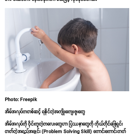
Photo: Freepik
အိမ်အလုပ်ကတစ်ဆင့် ရနိုင်တဲ့အကျိုးကျေးဇူးတွေ
အိမ်အလုပ်ကို ဝိုင်းကူတဲ့ကလေးတွေဟာ ပြဿနာတွေကို ကိုယ်တိုင်ဖြေရှင်း
တတ်တဲ့အရည်အချင်း (Problem Solving Skill) ကောင်းကောင်းတတ်