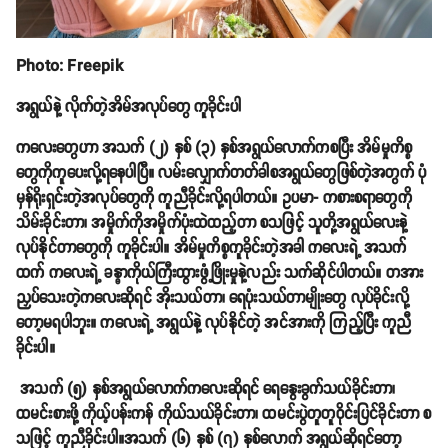
Photo: Freepik
အရွယ်နဲ့ လိုက်တဲ့အိမ်အလုပ်တွေ ကူခိုင်းပါ
ကလေးတွေဟာ အသက် (၂) နှစ် (၃) နှစ်အရွယ်လောက်ကစပြီး အိမ်မှုကိစ္စ
တွေကိုကူပေးလို့ရနေပါပြီ။ လမ်းလျှောက်တတ်ခါစအရွယ်တွေဖြစ်တဲ့အတွက် ပုံ
မှန်ရိုးရှင်းတဲ့အလုပ်တွေကို ကူညီခိုင်းလို့ရပါတယ်။ ဥပမာ- ကစားစရာတွေကို
သိမ်းခိုင်းတာ၊ အမှိုက်ကိုအမှိုက်ပုံးထဲထည့်တာ စသဖြင့် သူတို့အရွယ်လေးနဲ့
လုပ်နိုင်တာတွေကို ကူခိုင်းပါ။ အိမ်မှုကိစ္စကူခိုင်းတဲ့အခါ ကလေးရဲ့ အသက်
ထက် ကလေးရဲ့ ခန္ဓာကိုယ်ကြီးထွားဖွံ့ဖြိုးမှုနဲ့လည်း သက်ဆိုင်ပါတယ်။ တအား
ညှပ်သေးတဲ့ကလေးဆိုရင် အိုးသယ်တာ၊ ရေပုံးသယ်တာမျိုးတွေ လုပ်ခိုင်းလို့
တော့မရပါဘူး။ ကလေးရဲ့ အရွယ်နဲ့ လုပ်နိုင်တဲ့ အင်အားကို ကြည့်ပြီး ကူညီ
ခိုင်းပါ။
အသက် (၅) နှစ်အရွယ်လောက်ကလေးဆိုရင် ရေနွေးခွက်သယ်ခိုင်းတာ၊
ထမင်းစားဖို့ ကိုယ့်ပန်းကန် ကိုယ်သယ်ခိုင်းတာ၊ ထမင်းပွဲတူတူဝိုင်းပြင်ခိုင်းတာ စ
သဖြင့် ကူညီခိုင်းပါ။အသက် (၆) နှစ် (၇) နှစ်လောက် အရွယ်ဆိုရင်တော့