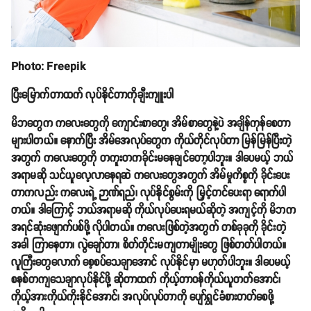
Photo: Freepik
ပြီးမြောက်တာထက် လုပ်နိုင်တာကိုချီးကျူးပါ
မိဘတွေက ကလေးတွေကို ကျောင်းစာတွေ၊ အိမ်စာတွေနဲ့ပဲ အချိန်ကုန်စေတာ
များပါတယ်။ နောက်ပြီး အိမ်အေလုပ်တွေက ကိုယ်တိုင်လုပ်တာ မြန်မြန်ပြီးတဲ့
အတွက် ကလေးတွေကို တကူးတကခိုင်းမနေချင်တော့ပါဘူး။ ဒါပေမယ့် ဘယ်
အရာမဆို သင်ယူလေ့လာနေရဆဲ ကလေးတွေအတွက် အိမ်မှုကိစ္စကို ခိုင်းပေး
တာကလည်း ကလေးရဲ့ ဉာဏ်ရည်၊ လုပ်နိုင်စွမ်းကို မြှင့်တင်ပေးရာ ရောက်ပါ
တယ်။ ဒါကြောင့် ဘယ်အရာမဆို ကိုယ်လုပ်ပေးရမယ်ဆိုတဲ့ အကျင့်ကို မိဘက
အရင်ဆုံးဖျောက်ပစ်ဖို့ လိုပါတယ်။ ကလေးဖြစ်တဲ့အတွက် တစ်ခုခုကို ခိုင်းတဲ့
အခါ ကြာနေတာ၊ လွဲချော်တာ၊ စိတ်တိုင်းမကျတာမျိုးတွေ ဖြစ်တတ်ပါတယ်။
လူကြီးတွေလောက် စေ့စပ်သေချာအောင် လုပ်နိုင်မှာ မဟုတ်ပါဘူး။ ဒါပေမယ့်
စနစ်တကျသေချာလုပ်နိုင်ဖို့ ဆိုတာထက် ကိုယ့်တာဝန်ကိုယ်ယူတတ်အောင်၊
ကိုယ့်အားကိုယ်ကိုးနိုင်အောင်၊ အလုပ်လုပ်တာကို ပျော်ရွှင်ခံစားတတ်စေဖို့