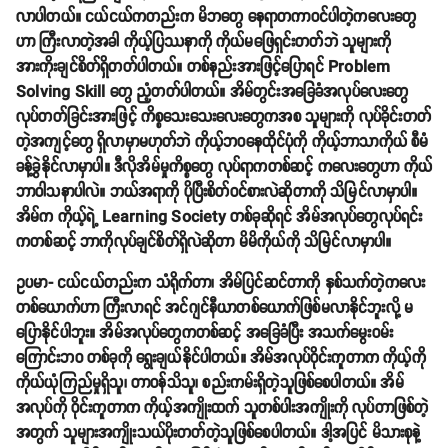
လာပါတယ်။ ငယ်ငယ်ကတည်းက မိဘတွေ နေရာတကာဝင်ပါတဲ့ကလေးတွေ
ဟာ ကြီးလာတဲ့အခါ ကိုယ့်ပြဿနာကို ကိုယ်မဖြေရှင်းတတ်ဘဲ သူများကို
အားကိုးချင်စိတ်ရှိတတ်ပါတယ်။ တစ်နည်းအားဖြင့်ပြောရင် Problem
Solving Skill တွေ ညံ့တတ်ပါတယ်။ အိမ်တွင်းအခြေခံအလုပ်လေးတွေ
လုပ်တတ်ခြင်းအားဖြင့် ကိစ္စသေးသေးလေးတွေကအစ သူများကို လုပ်ခိုင်းတတ်
တဲ့အကျင့်တွေ ရှိလာမှာမဟုတ်ဘဲ ကိုယ့်ဘဝနေထိုင်ပုံကို ကိုယ့်ဘာသာကိုယ် စီမံ
ခန့်ခွဲနိုင်လာမှာပါ။ ဒီလိုအိမ်မှုကိစ္စတွေ လုပ်ရာကတစ်ဆင့် ကလေးတွေဟာ ကိုယ်
ဘာဝါသနာပါလဲ။ ဘယ်အရာကို ပိုပြီးစိတ်ဝင်စားလဲဆိုတာကို သိမြင်လာမှာပါ။
အိမ်က ကိုယ့်ရဲ့ Learning Society တစ်ခုဆိုရင် အိမ်အလုပ်တွေလုပ်ရင်း
ကတစ်ဆင့် ဘာကိုလုပ်ချင်စိတ်ရှိလဲဆိုတာ မိမိကိုယ်ကို သိမြင်လာမှာပါ။
ဥပမာ- ငယ်ငယ်တည်းက သံရိုက်တာ၊ အိမ်ပြင်ဆင်တာကို နှစ်သက်တဲ့ကလေး
တစ်ယောက်ဟာ ကြီးလာရင် အင်ဂျင်နီယာတစ်ယောက်ဖြစ်မလာနိုင်ဘူးလို့ မ
ပြောနိုင်ပါဘူး။ အိမ်အလုပ်တွေကတစ်ဆင့် အခြေခံပြီး အသက်မွေးဝမ်း
ကြောင်းဘ၀ တစ်ခုကို ရွေးချယ်နိုင်ပါတယ်။ အိမ်အလုပ်ဝိုင်းကူတာက ကိုယ့်ကို
ကိုယ်ယုံကြည်မှုရှိသူ၊ တာဝန်သိသူ၊ စည်းကမ်းရှိတဲ့သူဖြစ်စေပါတယ်။ အိမ်
အလုပ်ကို ဝိုင်းကူတာက ကိုယ့်အကျိုးထက် သူတစ်ပါးအကျိုးကို လုပ်တာဖြစ်တဲ့
အတွက် သူများအကျိုးသယ်ပိုးတတ်တဲ့သူဖြစ်စေပါတယ်။ ဒါ့အပြင် မိသားစုနဲ့