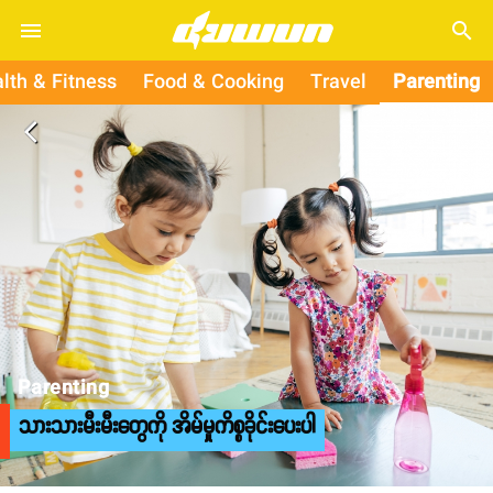
search
lth & Fitness
Food & Cooking
Travel
Parenting
arrow_back_ios
Parenting
သားသားမီးမီးတွေကို အိမ်မှုကိစ္စခိုင်းပေးပါ