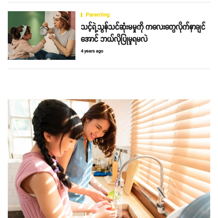
Parenting
သင့်ရဲ့သွန်သင်ဆုံးမမှုကို ကလေးတွေလိုက်နာချင်
အောင် ဘယ်လိုပြုမူရမလဲ
4 years ago