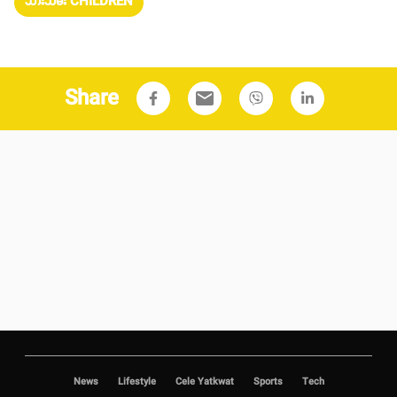
သားသမီး CHILDREN
Share
email
News
Lifestyle
Cele Yatkwat
Sports
Tech