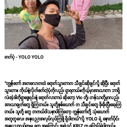
ဓာတ်ပုံ - YOLO YOLO
“ကျွန်တော် အကလောကထဲ ရောက်သွားတာက သီချင်းဆိုချင်လို့ ဆိုပြီး ရောက်
သွားတာ။ ကိုယ်နဲ့လိုက်ဖက်တဲ့ပုံကိုလည်း ရှာရတယ်။ကိုယ့်မှာအားသာတာ ဘာရှိ
လဲ၊အဲ့ဒါကိုရှာဖွေရင်းနဲ့ ရောက်လာတာပဲ ဆိုတော့ Vic တို့၊ ဟန်သာတို့မှာလည်း
အားသာချက်တွေ ရှိကြတယ်။ သူတို့နှစ်ယောက် က သီချင်းတွေ ခိုးခိုးပြီးရေးကြ
တယ်။ သူတို့ တွေ တကယ်ဝါသနာပါကြတော့ ကျွန်တော်တို့ သုံးယောက်
အတူတူလေး အနုပညာအလုပ်လုပ်ကြဖို့ ရှိပါတယ်"လို့ YOLO ရဲ့ နောက်ပိုင်း
အနုပညာလှုပ်ရှားမှု တွေ အကြောင်း အဖွဲ့ဝင် KRIZ က ပြောပြခဲ့ပါတယ်။