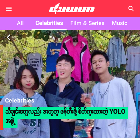
search
All
Celebrities
Film & Series
Music
arrow_back_ios
Celebrities
သီချင်းတွေလည်း အတူတူ ဖန်တီးဖို့ စိတ်ကူးထားတဲ့ YOLO
အဖွဲ့