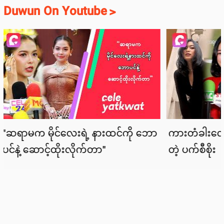
Duwun On Youtube
>