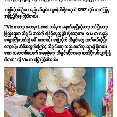
ကျန်တဲ့ နှစ်ဦးကလည်း သီချင်းတွေဖန်တီးဖို့အတွက် KRIZ လိုပဲ တက်ကြွမှု
အပြည့်ရှိနေကြပါတယ်။
""Vic ကတော့ အကမှာ Level တစ်ခုက ရောက်နေပြီဆိုတော့ ထပ်ပြီးတော့
ဖြည့်စရာက သီချင်း ဘက်ကို ခြေဦးလှည့်ဖို့ပဲ လိုတော့တာ။ Kriz က လည်း
အများကြီးလက်တွဲ ခေါ် ပေးတယ်။ အဖွဲ့လိုက် သီချင်းတွေ ထုတ်မယ်ဆိုပြီး
တော့ပေါ့။ အဲဒီအတွက်ကြောင့် သီချင်းတွေ လည်းဆက်လုပ်သွားဖို့ ရှိတယ်။
အက သမားတစ်ယောက် အနေနဲ့ရော၊ သီချင်းဆိုတာရော ဆက်ပြီးလုပ်သွားဖို့ ရှိ
ပါတယ်” လို့ Vic က ပြောပြခဲ့ပါတယ်။