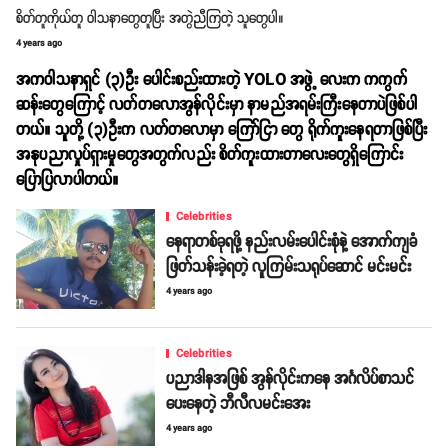
စိတ်တူကိုယ်တူ ဝါသနာတွေတူပြီး အတွဲညီကြတဲ့ သူတွေပါ။
4 years ago
အက၀ါသနာရှင် (၃)ဦး ပေါင်းစည်းထားတဲ့ YOLO အဖွဲ့ လေးက ကကွက်
ဆန်းတွေကြောင့် လတ်တလောအွန်လိုင်းမှာ နာမည်အရမ်းကြီးနေတာပဲဖြစ်ပါ
တယ်။ သူတို့ (၃)ဦးက လတ်တလောမှာ ကြော်ငြာ တွေ ရိုက်ကူးနေရတာဖြစ်ပြီး
အနုပညာလှုပ်ရှားမှုတွေအတွက်လည်း စိတ်ကူးထားတာလေးတွေရှိကြောင်း
ပြောပြလာပါတယ်။
Celebrities
နေရာတစ်ခုရဖို့ နည်းလမ်းပေါင်းစုံနဲ့ အောက်ကျခံ
ဖြတ်သန်းခဲ့ရတဲ့ လူကြမ်းသရုပ်ဆောင် မင်းမင်း
4 years ago
Celebrities
ပညာဒါနအဖြစ် အွန်လိုင်းကနေ အင်္ဂလိပ်စာသင်
ပေးနေတဲ့ ဘီလီလမင်းအေး
4 years ago