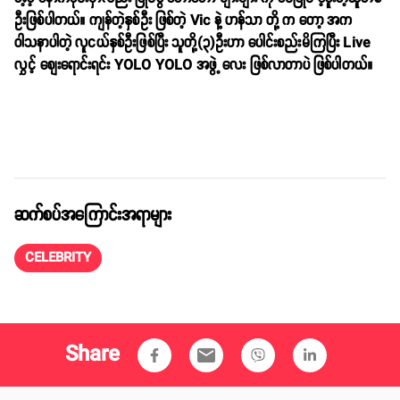
ဦးဖြစ်ပါတယ်။ ကျန်တဲ့နှစ်ဦး ဖြစ်တဲ့ Vic နဲ့ ဟန်သာ တို့ က တော့ အက
ဝါသနာပါတဲ့ လူငယ်နှစ်ဦးဖြစ်ပြီး သူတို့(၃)ဦးဟာ ပေါင်းစည်းမိကြပြီး Live
လွှင့် စျေးရောင်းရင်း YOLO YOLO အဖွဲ့ လေး ဖြစ်လာတာပဲ ဖြစ်ပါတယ်။
ဆက်စပ်အကြောင်းအရာများ
CELEBRITY
Share
email