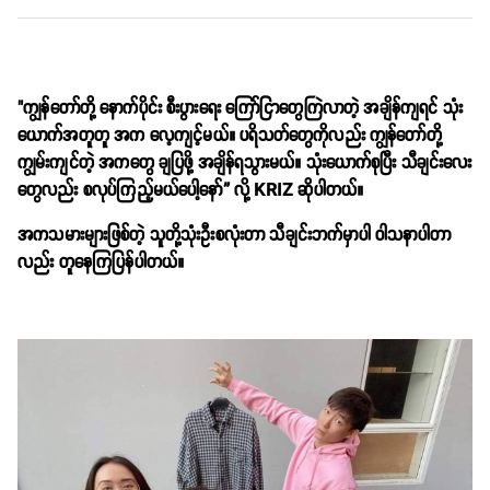
"ကျွန်တော်တို့ နောက်ပိုင်း စီးပွားရေး ကြော်ငြာတွေကြဲလာတဲ့ အချိန်ကျရင် သုံး
ယောက်အတူတူ အက လေ့ကျင့်မယ်။ ပရိသတ်တွေကိုလည်း ကျွန်တော်တို့
ကျွမ်းကျင်တဲ့ အကတွေ ချပြဖို့ အချိန်ရသွားမယ်။ သုံးယောက်စုပြီး သီချင်းလေး
တွေလည်း စလုပ်ကြည့်မယ်ပေါ့နော်” လို့ KRIZ ဆိုပါတယ်။
အကသမားများဖြစ်တဲ့ သူတို့သုံးဦးစလုံးတာ သီချင်းဘက်မှာပါ ဝါသနာပါတာ
လည်း တူနေကြပြန်ပါတယ်။