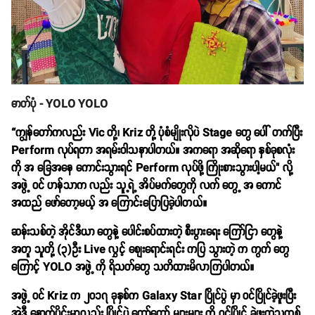
ဓာတ်ပုံ - YOLO YOLO
“ကျွန်တော်ကလည်း Vic တို့၊ Kriz တို့ ပုံစံမျိုးလိုပဲ Stage တွေ ပေါ် တက်ပြီး
Perform လုပ်ရတာ အရမ်းဝါသနာပါတယ်။ အကရော အဆိုရော နှစ်ခုစလုံး
ကို အ ခြေအနေ ကောင်းသွားရင် Perform လုပ်ဖို့ ကြိုးစားသွားပါ့မယ်" လို့
အဖွဲ့ ဝင် ဟန်သာက လည်း သူ့ရဲ့ အိပ်မက်တွေကို လက် တွေ့ အ ကောင်
အထည် ဖော်တော့မယ့် အ ကြောင်းပြောပြခဲ့ပါတယ်။
ဆန်းသစ်တဲ့ အိုင်ဒီယာ တွေနဲ့ ပေါင်းစပ်ထားတဲ့ စီးပွားရေး ကြော်ငြာ တွေနဲ့
အတူ သူတို့ (၃)ဦး Live လွှင့် စျေးရောင်းရင်း ကပြ သွားတဲ့ က ကွက် တွေ
ကြောင့် YOLO အဖွဲ့ ကို ရိသတ်တွေ သတိထားမိလာကြပါတယ်။
အဖွဲ့ ဝင် Kriz က ၂၀၁၇ ခုနှစ်က Galaxy Star ပြိုင်ပွဲ မှာ ဝင်ပြိုင်ခဲ့ဖူးပြီး
အဲ့ဒီ့ နောက်ပိုင်းမှာလည်း ပြိုင်ပွဲ တော်တော် များများ ကို ဝင်ပြိုင် ခဲ့ဖူးတဲ့သူတစ်