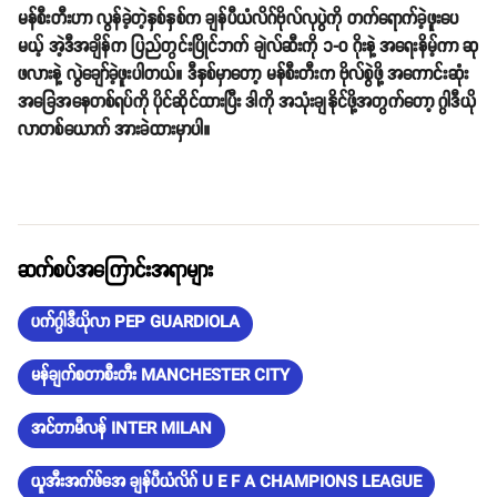
မန်စီးတီးဟာ လွန်ခဲ့တဲ့နှစ်နှစ်က ချန်ပီယံလိဂ်ဗိုလ်လုပွဲကို တက်ရောက်ခဲ့ဖူးပေ
မယ့် အဲ့ဒီအချိန်က ပြည်တွင်းပြိုင်ဘက် ချဲလ်ဆီးကို ၁-၀ ဂိုးနဲ့ အရေးနိမ့်ကာ ဆု
ဖလားနဲ့ လွဲချော်ခဲ့ဖူးပါတယ်။ ဒီနှစ်မှာ‌တော့ မန်စီးတီးက ဗိုလ်စွဲဖို့ အကောင်းဆုံး
အခြေအနေတစ်ရပ်ကို ပိုင်ဆိုင်ထားပြီး ဒါကို အသုံးချနိုင်ဖို့အတွက်တော့ ဂွါဒီယို
လာတစ်ယောက် အားခဲထားမှာပါ။
ဆက်စပ်အကြောင်းအရာများ
ပက်ဂွါဒီယိုလာ PEP GUARDIOLA
မန်ချက်စတာစီးတီး MANCHESTER CITY
အင်တာမီလန် INTER MILAN
ယူအီးအက်ဖ်အေ ချန်ပီယံလိဂ် U E F A CHAMPIONS LEAGUE