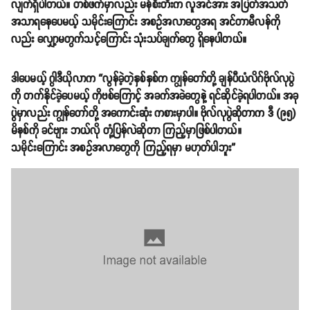
လျက်ရှိပါတယ်။ တစ်ဖက်မှာလည်း မန်စီးတီးက လူအင်အား အပြတ်အသတ်
အသာရနေပေမယ့် သမိုင်းကြောင်း အစဥ်အလာတွေအရ အင်တာမီလန်ကို
လည်း လျှော့မတွက်သင့်ကြောင်း သုံးသပ်ချက်တွေ ရှိနေပါတယ်။
ဒါပေမယ့် ဂွါဒီယိုလာက “လွန်ခဲ့တဲ့နှစ်နှစ်က ကျွန်တော်တို့ ချန်ပီယံလိဂ်ဗိုလ်လုပွဲ
ကို တက်နိုင်ခဲ့ပေမယ့် ကိုဗစ်ကြောင့် အခက်အခဲတွေနဲ့ ရင်ဆိုင်ခဲ့ရပါတယ်။ အခု
ပွဲမှာလည်း ကျွန်တော်တို့ အကောင်းဆုံး ကစားမှာပါ။ ဗိုလ်လုပွဲဆိုတာက ဒီ (၉၅)
မိနစ်ကို ခင်ဗျား ဘယ်လို တုံ့ပြန်လဲဆိုတာ ကြည့်မှာဖြစ်ပါတယ်။
သမိုင်းကြောင်း အစဥ်အလာတွေကို ကြည့်ရမှာ မဟုတ်ပါဘူး”