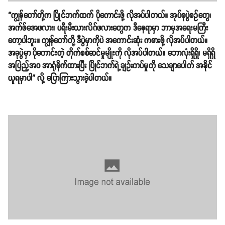
“ကျွန်တော်တို့က ပြိုင်ဘက်ထက် ပိုကောင်းဖို့ လိုအပ်ပါတယ်။ အုပ်စုပွဲစဥ်တွေ၊
အက်ဖ်အေဖလား၊ ပရီးမီးယားလိဂ်ဖလားတွေက ဒီနေရာမှာ ဘာမှအရေးမကြီး
တော့ပါဘူး။ ကျွန်တော်တို့ ဒီပွဲမှာကိုပဲ အကောင်းဆုံး ကစားဖို့ လိုအပ်ပါတယ်။
အခုပွဲမှာ ပိုကောင်းတဲ့ တိုက်စစ်ဆင်မှုမျိုးကို လိုအပ်ပါတယ်။ ဘောလုံးရှိရှိ၊ မရှိရှိ
အပြည့်အဝ အာရုံစိုက်ထားပြီး ပြိုင်ဘက်ရဲ့ချဥ်းကပ်မှုကို သေချာပေါက် အနိုင်
ယူရမှာပါ” လို့ ပြောကြားသွားခဲ့ပါတယ်။