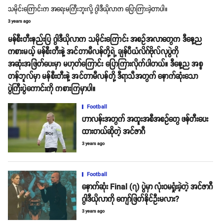
သမိုင်းကြောင်းက အရေးမကြီးဘူးလို့ ဂွါဒီယိုလာက ပြောကြားခဲ့တာပါ။
3 years ago
မန်စီးတီးနည်းပြ ဂွါဒီယိုလာက သမိုင်းကြောင်း အစဥ်အလာတွေက ဒီနေ့ည
ကစားမယ့် မန်စီးတီးနဲ့ အင်တာမီလန်တို့ရဲ့ ချန်ပီယံလိဂ်ဗိုလ်လုပွဲကို
အဆုံးအဖြတ်ပေးမှာ မဟုတ်ကြောင်း ပြောကြားလိုက်ပါတယ်။ ဒီနေ့ည အစ္စ
တန်ဘူလ်မှာ မန်စီးတီးနဲ့ အင်တာမီလန်တို့ ဒီရာသီအတွက် နောက်ဆုံးသော
ပွဲကြီးပွဲကောင်းကို ကစားကြမှာပါ။
Football
ဟာလန်းအတွက် အထူးအစီအစဥ်တွေ ဖန်တီးပေး
ထားတယ်ဆိုတဲ့ အင်ဇာဂီ
3 years ago
Football
နောက်ဆုံး Final (၇) ပွဲမှာ လုံးဝမရှုံးခဲ့တဲ့ အင်ဇာဂီ
ဂွါဒီယိုလာကို ကျော်ဖြတ်နိုင်ဦးမလား?
3 years ago