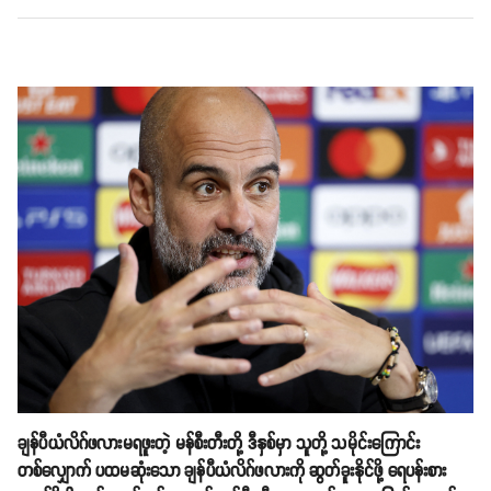
ချန်ပီယံလိဂ်ဖလားမရဖူးတဲ့ မန်စီးတီးတို့ ဒီနှစ်မှာ သူတို့ သမိုင်းကြောင်း
တစ်လျှောက် ပထမဆုံးသော ချန်ပီယံလိဂ်ဖလားကို ဆွတ်ခူးနိုင်ဖို့ ရေပန်းစား