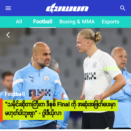
search
All
Football
Boxing & MMA
Esports
arrow_back_ios
Football
“သမိုင်းဆိုတာကြီးက ဒီနှစ် Final ကို အဆုံးအဖြတ်ပေးမှာ
မဟုတ်ပါဘူးဗျာ” - ဂွါဒီယိုလာ