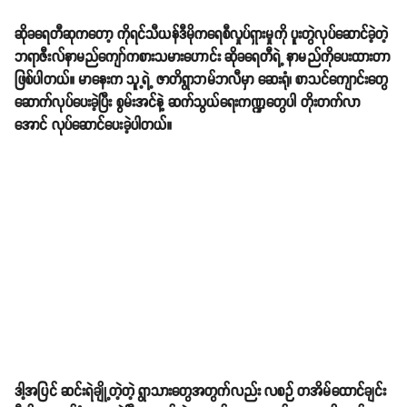
ဆိုခရေတီဆုကတော့ ကိုရင်သီယန်ဒီမိုကရေစီလှုပ်ရှားမှုကို ပူးတွဲလုပ်ဆောင်ခဲ့တဲ့
ဘရာဇီးလ်နာမည်ကျော်ကစားသမားဟောင်း ဆိုခရေတီရဲ့ နာမည်ကိုပေးထားတာ
ဖြစ်ပါတယ်။ မာနေးက သူ့ရဲ့ ဇာတိရွာဘမ်ဘလီမှာ ဆေးရုံ၊ စာသင်ကျောင်းတွေ
ဆောက်လုပ်ပေးခဲ့ပြီး စွမ်းအင်နဲ့ ဆက်သွယ်ရေးကဏ္ဍတွေပါ တိုးတက်လာ
အောင် လုပ်ဆောင်ပေးခဲ့ပါတယ်။
ဒါ့အပြင် ဆင်းရဲချို့တဲ့တဲ့ ရွာသားတွေအတွက်လည်း လစဉ် တအိမ်ထောင်ချင်း