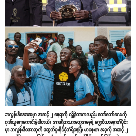
ဘလွန်းဒီအောဆုမှာ အဆင့် ၂ နေရာကို ရရှိခဲ့တာကလည်း တော်တော်လေးကို
ဂုဏ်ယူစရာကောင်းခဲ့ပါတယ်။ အာဖရိကသားတွေအနေနဲ့ ဂျော့ဝီယာနောက်ပိုင်း
မှာ ဘလွန်းဒီအောဆုကို မဆွတ်ခူးနိုင်ခဲ့ဘဲရှိနေပြီး မာနေးက အခုလို အဆင့် ၂