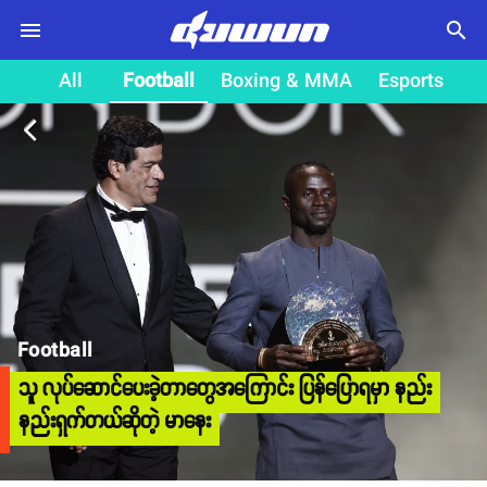
search
All
Football
Boxing & MMA
Esports
arrow_back_ios
Football
သူ လုပ်ဆောင်ပေးခဲ့တာတွေအကြောင်း ပြန်ပြောရမှာ နည်း
နည်းရှက်တယ်ဆိုတဲ့ မာနေး