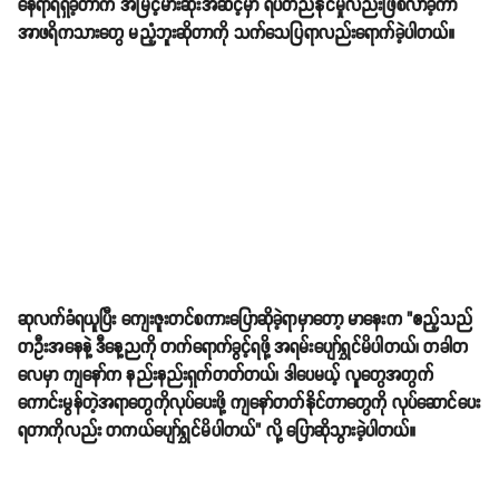
နေရာရရှိခဲ့တာက အမြင့်မားဆုံးအဆင့်မှာ ရပ်တည်နိုင်မှုလည်းဖြစ်လာခဲ့ကာ
အာဖရိကသားတွေ မညံ့ဘူးဆိုတာကို သက်သေပြရာလည်းရောက်ခဲ့ပါတယ်။
ဆုလက်ခံရယူပြီး ကျေးဇူးတင်စကားပြောဆိုခဲ့ရာမှာတော့ မာနေးက "ဧည့်သည်
တဦးအနေနဲ့ ဒီနေ့ညကို တက်ရောက်ခွင့်ရဖို့ အရမ်းပျော်ရွှင်မိပါတယ်၊ တခါတ
လေမှာ ကျနော်က နည်းနည်းရှက်တတ်တယ်၊ ဒါပေမယ့် လူတွေအတွက်
ကောင်းမွန်တဲ့အရာတွေကိုလုပ်ပေးဖို့ ကျနော်တတ်နိုင်တာတွေကို လုပ်ဆောင်ပေး
ရတာကိုလည်း တကယ်ပျော်ရွှင်မိပါတယ်" လို့ ပြောဆိုသွားခဲ့ပါတယ်။