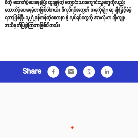
စီကို ထောက်ပံ့ပေးနေခဲ့ပြီး ထူးချွန်တဲ့ ကျောင်းသားကျောင်းသူတွေကိုလည်း
ထောက်ပံ့ပေးနေခဲ့တာဖြစ်ပါတယ်။ ဒီလုပ်ရပ်အတွက် အခုလိုမျိုး ဆု ချီးမြှင့်ခံခဲ့
ရတာဖြစ်ပြီး သူ့ရဲ့မှန်ကန်တဲ့စေတနာ နဲ့ လုပ်ရပ်တွေကို အားလုံးက ချီးကျူး
အသိမှတ်ပြုခဲ့ကြတာဖြစ်ပါတယ်။
Share
email