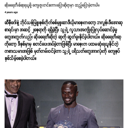
ဆိုခရေတီးစ်ဆုရယူဖို့ ကျေးဇူးတင်စကားပြောဆိုရာမှာ ထည့်ပြောခဲ့တာပါ။
4 years ago
ဆီနီဂေါနဲ့ ဘိုင်ယန်မြူးနစ်တိုက်စစ်မှူးဆာဒီယိုမာနေးက​တော့ ဘလွန်းဒီအောဆု
စာရင်းမှာ အဆင့် ၂နေရာကို ရရှိခဲ့ပြီး သူ့ရဲ့ လူသားအကျိုးပြုလုပ်ဆောင်ခဲ့မှု
တွေအတွက်လည်း ဆိုခရေတီဆိုတဲ့ ဆုကို ဆွတ်ခူးနိုင်ခဲ့ပါတယ်။ ဆိုခရေတီးဆု
ကိုတော့ ဒီနှစ်မှာမှ စတင်ပေးအပ်ခဲ့တာဖြစ်ပြီး မာနေးက ပထမဆုံးရယူနိုင်တဲ့
ကစားသမားအဖြစ် မှတ်တမ်းဝင်ခဲ့ကာ သူ့ရဲ့ ပရိသတ်တွေအားလုံးကို ကျေနပ်
နှစ်သိမ့်စေခဲ့ပါတယ်။