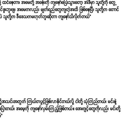
ထင်နေတာ၊ အမေတို့ အခန်းကို ကျနော်ပြေးသွားတော့ အဲဒီမှာ သူတို့ကို တွေ့
ြင်ဖူးဘူးဗျ၊ အမေကလည်း မျက်ရည်တွေကျတဲ့အထိ ဖြစ်နေပြီ၊ သူတို့က တောင်
်ပဲ သူတို့က ဒီဒေသကမဟုတ်ဘူးဆိုတာ ကျနော်သိလိုက်တယ်"
ု့အသင်းအတွက် ကြယ်တပွင့်ဖြစ်လာနိုင်တယ်လို့ ငါတို့ ယုံကြည်တယ်၊ မင်းနဲ့
့ ပြောတယ်၊ အမေ့ကို ကျနော်လှမ်းကြည့်ဖြစ်တယ်။ အေးဂျင့်တွေကိုလည်း မင်းတို့
်"