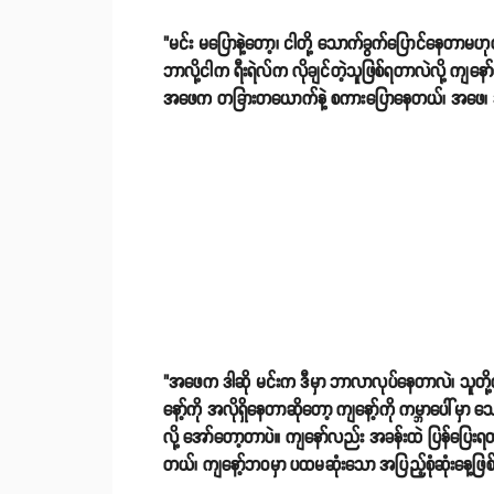
"မင်း မပြောနဲ့တော့၊ ငါတို့ သောက်ခွက်ပြောင်နေတာမဟုတ
ဘာလို့ငါက ရီးရဲလ်က လိုချင်တဲ့သူဖြစ်ရတာလဲလို့ ကျနော
အဖေက တခြားတယောက်နဲ့ စကားပြောနေတယ်၊ အဖေ၊ ဒီမ
"အဖေက ဒါဆို မင်းက ဒီမှာ ဘာလာလုပ်နေတာလဲ၊ သူတို့က ဘ
နော့်ကို အလိုရှိနေတာဆိုတော့ ကျနော့်ကို ကမ္ဘာပေါ်မှာ သ
လို့ အော်တော့တာပဲ။ ကျနော်လည်း အခန်းထဲ ပြန်ပြေးရတ
တယ်၊ ကျနော့်ဘ၀မှာ ပထမဆုံးသော အပြည့်စုံဆုံးနေ့ဖြစ်