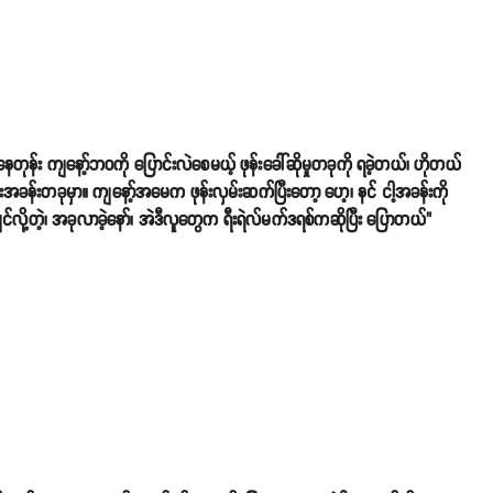
န်း ကျနော့်ဘ၀ကို ပြောင်းလဲစေမယ့် ဖုန်းခေါ်ဆိုမှုတခုကို ရခဲ့တယ်၊ ဟိုတယ်
န်းတခုမှာ။ ကျနော့်အမေက ဖုန်းလှမ်းဆက်ပြီးတော့ ဟေ့၊ နင် ငါ့အခန်းကို
ချင်လို့တဲ့၊ အခုလာခဲ့နော်၊ အဲဒီလူတွေက ရီးရဲလ်မက်ဒရစ်ကဆိုပြီး ပြောတယ်"