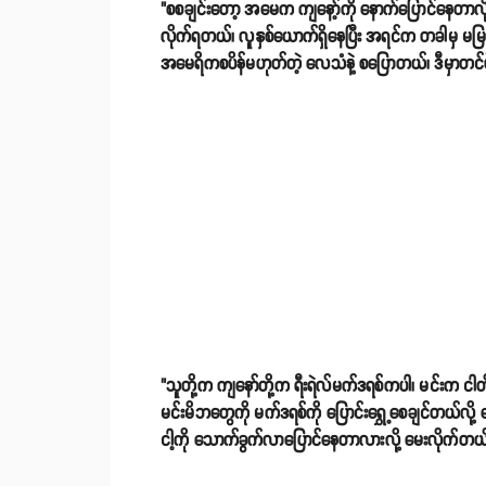
"စစချင်းတော့ အမေက ကျနော့်ကို နောက်ပြောင်နေတာလို့ 
လိုက်ရတယ်၊ လူနှစ်ယောက်ရှိနေပြီး အရင်က တခါမှ မမ
အမေရိကစပိန်မဟုတ်တဲ့ လေသံနဲ့ စပြောတယ်၊ ဒီမှာတင
"သူတို့က ကျနော်တို့က ရီးရဲလ်မက်ဒရစ်ကပါ၊ မင်းက ငါတိ
မင်းမိဘတွေကို မက်ဒရစ်ကို ပြောင်းရွှေ့စေချင်တယ်လို
ငါ့ကို သောက်ခွက်လာပြောင်နေတာလားလို့ မေးလိုက်တယ