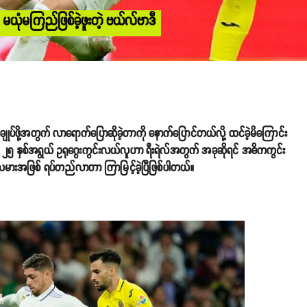
မယုံမကြည်ဖြစ်ခဲ့ဖူးတဲ့ ဗယ်လ်ဗာဒီ
ုပ်ဖို့အတွက် လာရောက်ပြောဆိုခဲ့တာကို နောက်ပြောင်တယ်လို့ ထင်ခဲ့မိကြောင်း
၅ နှစ်အရွယ် ဥရုဂွေးကွင်းလယ်လူဟာ ရီးရဲလ်အတွက် အခုဆိုရင် အဓိကကွင်း
မားအဖြစ် ရပ်တည်လာတာ ကြာမြင့်ခဲ့ပြီဖြစ်ပါတယ်။