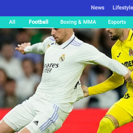
News
Lifestyl
All
Football
Boxing & MMA
Esports