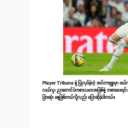
Player Tribune နဲ့ ပြုလုပ်ခဲ့တဲ့ အင်တာဗျူးမှာ ဗယ်
လယ်လူ၊ ညာတောင်ပံကစားသမားအဖြစ်နဲ့ ကစားပေးရင်း အေ
ခြားဆုံး နေ့ဖြစ်တယ်လို့လည်း ပြောဆိုခဲ့ပါတယ်။