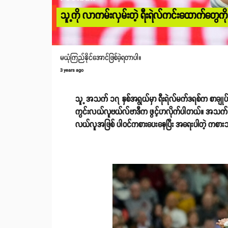
သူ့ကို လာကမ်းလှမ်းတဲ့ ရီးရဲလ်ကင်းထောက်တွေကို 
မယုံကြည်နိုင်အောင်ဖြစ်ခဲ့ရတာပါ။
3 years ago
သူ့ အသက် ၁၇ နှစ်အရွယ်မှာ ရီးရဲလ်မက်ဒရစ်က စာချုပ်ချ
ကွင်းလယ်လူဗယ်လ်ဗာဒီက ဖွင့်ဟလိုက်ပါတယ်။ အသက် ၂
လယ်လူအဖြစ် ပါဝင်ကစားပေးနေပြီး အရေးပါတဲ့ ကစားသ