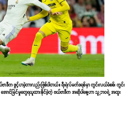
လ်ဗာဒီက ဖွင့်ဟခဲ့တာလည်းဖြစ်ပါတယ်။ ရီးရဲလ်မက်ဒရစ်မှာ ကွင်းလယ်ခံစစ်၊ ကွင်း
ာင်မြင်မှုတွေရယူထားနိုင်ခဲ့တဲ့ ဗယ်ဗာဒီက အဆိုပါနေ့ဟာ သူ့ဘ၀ရဲ့ အထူး