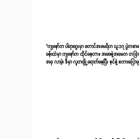
"ကျနော်က ပါရာဂွေးမှာ တောင်အမေရိက ယူ၁၇ ပွဲကစားနေတု
ခန်းထဲမှာ ကျနော်က ထိုင်နေတာ။ အဖေနဲ့အမေက တခြားအခ
အခု လာခဲ့၊ ဒီမှာ လူတချို့ရောက်နေပြီး နင်နဲ့ စကားပြော