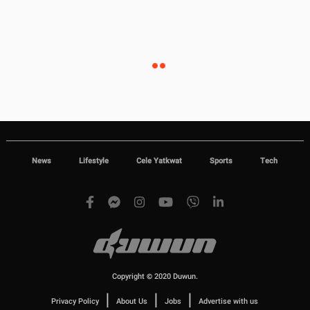
News
Lifestyle
Cele Yatkwat
Sports
Tech
Copyright © 2020 Duwun.
|
|
|
Privacy Policy
About Us
Jobs
Advertise with us