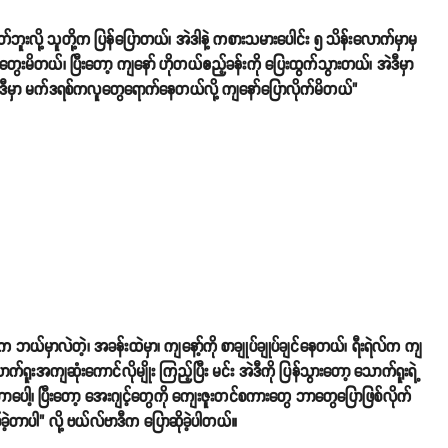
်ဘူးလို့ သူတို့က ပြန်ပြောတယ်၊ အဲဒါနဲ့ ကစားသမားပေါင်း ၅ သိန်းလောက်မှာမှ
်တွေးမိတယ်၊ ပြီးတော့ ကျနော် ဟိုတယ်ဧည့်ခန်းကို ပြေးထွက်သွားတယ်၊ အဲဒီမှာ
ှာ မက်ဒရစ်ကလူတွေရောက်နေတယ်လို့ ကျနော်ပြောလိုက်မိတယ်"
ယ်မှာလဲတဲ့၊ အခန်းထဲမှာ၊ ကျနော့်ကို စာချုပ်ချုပ်ချင်နေတယ်၊ ရီးရဲလ်က ကျ
ောက်ရူးအကျဆုံးကောင်လိုမျိုး ကြည့်ပြီး မင်း အဲဒီကို ပြန်သွားတော့ သောက်ရူးရဲ့
ာပေါ့၊ ပြီးတော့ အေးဂျင့်တွေကို ကျေးဇူးတင်စကားတွေ ဘာတွေပြောဖြစ်လိုက်
ခဲ့တာပါ" လို့ ဗယ်လ်ဗာဒီက ပြောဆိုခဲ့ပါတယ်။