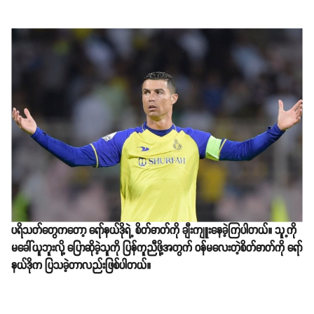
ပရိသတ်တွေကတော့ ရော်နယ်ဒိုရဲ့ စိတ်ဓာတ်ကို ချီးကျူးနေခဲ့ကြပါတယ်။ သူ့ကို
မခေါ်ယူဘူးလို့ ပြောဆိုခဲ့သူကို ပြန်ကူညီဖို့အတွက် ဝန်မလေးတဲ့စိတ်ဓာတ်ကို ရော်
နယ်ဒိုက ပြသခဲ့တာလည်းဖြစ်ပါတယ်။