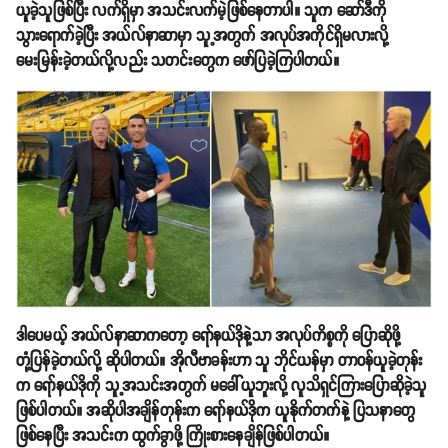
ယူခဲ့သူဖြစ်ပြီး လက်ရှိမှာ အသင်းလက်မဲ့ဖြစ်နေတာပါ။ သူက ဆော်ဒီကို
သွားရောက်ခဲ့ပြီး အယ်လ်နာဆာမှာ သူ့အတွက် အလုပ်အကိုင်ရှိမလားလို့
မေးမြန်းခဲ့တယ်လို့လည်း သတင်းတွေက ဖော်ပြခဲ့ကြပါတယ်။
ဒါပေမယ့် အယ်လ်နာဆာကတော့ ရော်နယ်ဒိုနဲ့သာ အလုပ်ကိစ္စကို ပြောဆိုဖို့
တုံ့ပြန်ခဲ့တယ်လို့ ဆိုပါတယ်။ အိုလီဗာခန်းဟာ သူ ဘိုင်ယန်မှာ တာဝန်ယူခဲ့တုန်း
က ရော်နယ်ဒိုကို သူ့အသင်းအတွက် မခေါ်ယူဘူးလို့ လူသိရှင်ကြားပြောဆိုခဲ့သူ
ဖြစ်ပါတယ်။ အဆိုပါအချိန်တုန်းက ရော်နယ်ဒိုက ယူနိုက်တက်နဲ့ ပြသနာတွေ
ဖြစ်နေပြီး အသင်းက ထွက်ခွာဖို့ ကြိုးစားနေချိန်ဖြစ်ပါတယ်။