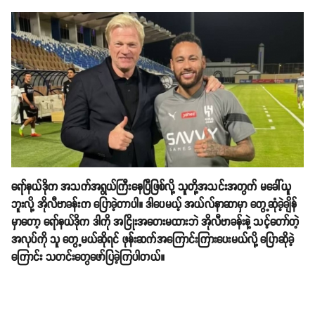
ရော်နယ်ဒိုက အသက်အရွယ်ကြီးနေပြီဖြစ်လို့ သူတို့အသင်းအတွက် မခေါ်ယူ
ဘူးလို့ အိုလီဗာခန်းက ပြောခဲ့တာပါ။ ဒါပေမယ့် အယ်လ်နာဆာမှာ​ တွေ့ဆုံခဲ့ချိန်
မှာတော့ ရော်နယ်ဒိုက ဒါကို အငြိုးအတေးမထားဘဲ အိုလီဗာခန်းနဲ့ သင့်တော်တဲ့
အလုပ်ကို သူ တွေ့မယ်ဆိုရင် ဖုန်းဆက်အကြောင်းကြားပေးမယ်လို့ ပြောဆိုခဲ့
ကြောင်း သတင်းတွေ​ဖော်ပြခဲ့ကြပါတယ်။