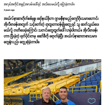
အလုပ်အကိုင်အခွင့်အလမ်းပေါ်ရင် အသိပေးမယ်လို့် ပြောခဲ့တာပါ။
3 years ago
အယ်လ်နာဆာတိုက်စစ်မှူး ရော်နယ်ဒိုဟာ ဂျာမနီနာမည်ကျော်ဂိုးသမားဟောင်း
အိုလီဗာခန်းအတွက် သင့်တော်တဲ့ ရာထူးတာဝန်မျိုးတွေ့ရင် သူ ဆက်သွယ်ပေး
မယ်လို့ ကတိပေးခဲ့ကြောင်း သတင်းတွေထွက်ပေါ်လာခဲ့ပါတယ်။ အိုလီဗာခန်း
ဟာာ ပြီးခဲ့တဲ့ ရက်ပိုင်းကမှ ဆော်ဒီကို ရောက်ခဲ့ပြီး အယ်လ်နာဆာကစားသမား
တွေနဲ့လည်း တွေ့ဆုံခဲ့တာပါ။