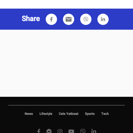
Share
email
News
Lifestyle
Cele Yatkwat
Sports
Tech