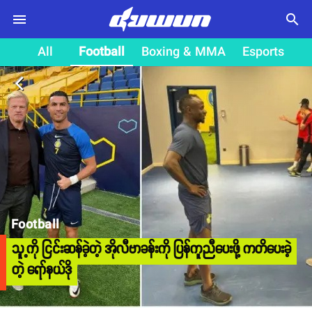
search
All
Football
Boxing & MMA
Esports
arrow_back_ios
Football
သူ့ကို ငြင်းဆန်ခဲ့တဲ့ အိုလီဗာခန်းကို ပြန်ကူညီပေးဖို့ ကတိပေးခဲ့
တဲ့ ရော်နယ်ဒို