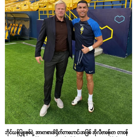
ဘိုင်ယန်မြူးနစ်ရဲ့ အားကစားဒါရိုက်တာဟောင်းအဖြစ် အိုလီဗာခန်းက တာဝန်