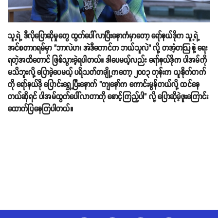
သူ့ရဲ့ ဒီလိုပြောဆိုမှုတွေ ထွက်ပေါ်လာပြီးနောင်္ကမှာတော့ ရော်နယ်ဒိုက သူ့ရဲ့
အင်စတာဂရမ်မှာ "ဘာလဲဟ၊ အဲဒီကောင်က ဘယ်သူလဲ" လို့ တအံ့တဩနဲ့ ရေး
ရတဲ့အထိတောင် ဖြစ်သွားခဲ့ရပါတယ်။ ဒါပေမယ့်လည်း ရော်နယ်ဒိုက ပါအမ်ကို
မသိဘူးလို့ ပြောခဲ့ပေမယ့် ပရိသတ်တချို့ကတော့ ၂၀၀၃ တုန်းက ယူနိုက်တက်
ကို ရော်နယ်ဒို ပြောင်းရွှေ့ပြီးနောက် "ကျနော်က ကောင်းမွန်တယ်လို့ ထင်နေ
တယ်ဆိုရင် ပါအမ်ထွက်ပေါ်လာတာကို စောင့်ကြည့်ပါ" လို့ ပြောဆိုခဲ့ဖူးကြောင်း
ထောက်ပြနေကြပါတယ်။