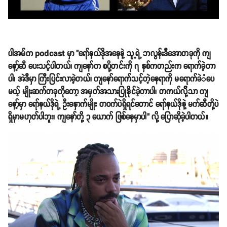
ပါအမ်က podcast မှာ "ရော်နယ်ဒိုအနေနဲ့ သူ့ရဲ့ ဘလွန်းဒီအောတခုကို ကျ
နော့်ဆီ ပေးသင့်ပါတယ်၊ ကျနော်က စပို့တင်းကို ၇ နှစ်ကတည်းက ရောက်ခဲ့တာ
ပါ၊ အဲဒီမှာ ကြီးပြင်းလာခဲ့တယ်၊ ကျနော်ရောက်သင့်တဲ့‌နေရာကို မရောက်ခဲံပေ
မယ့် မျိုးဆက်တခုကိုတော့ အမှတ်အသားပြုနိုင်ခဲ့တာပါ၊ တကယ်လို့်သာ ကျ
နော့်မှာ ရော်နယ်ဒိုရဲ့ ဦးနှောက်မျိုး တဝက်ပဲရှိရင်တောင် ရော်နယ်ဒိုနဲ့ မက်ဆီတို့ပဲ
ရှိမှာမဟုတ်ပါဘူး၊ ကျနော်တို့ ၃ ယောက် ဖြစ်နေမှာပါ" လို့ ပြောဆိုခဲ့ပါတယ်။