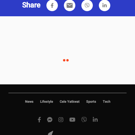
Share
email
News
Lifestyle
Cele Yatkwat
Sports
Tech