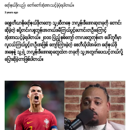
ရော်နယ်ဒိုလည်း တော်တော်အံ့အားသင့်ခဲ့ပုံရပါတယ်။
3 years ago
ခရစ္စတီယာနိုရော်နယ်ဒိုကတော့ သူ့ဆီကနေ ဘလွန်းဒီအောဆုတခုကို တောင်း
ဆိုခဲ့တဲ့ စပို့တင်းလစ္စဘွန်းအကယ်ဒမီကြယ်ပွင့်ဟောင်းတဦးကြောင့်
အံ့အားသင့်ခဲ့ရပါတယ်။ ၂၀၀၀ ပြည့်နှစ်ကျော် ကာလတွေတုန်းက ပေါ်တူဂီမှာ
လူငယ်ကြယ်ပွင့်တဦးအဖြစ် ကျော်ကြားခဲ့တဲ့ ဖေဘီယိုပါအမ်က ရော်နယ်ဒို
အနေနဲ့ သူ့ရဲ့ ဘလွန်းဒီအောဆုတွေထဲက တခုကို သူ့အတွက်ပေးသင့်တယ်လို့
ပြောဆိုခဲ့တာဖြစ်ပါတယ်။