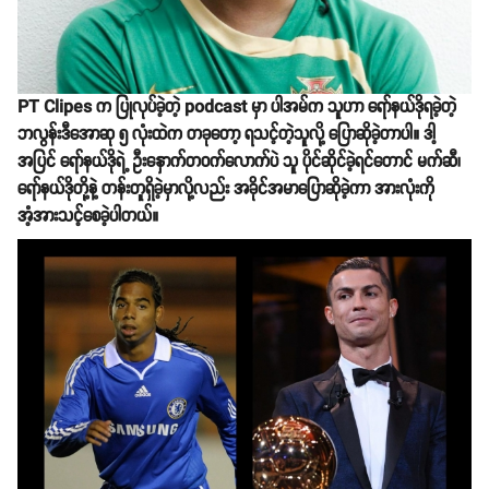
PT Clipes က ပြုလုပ်ခဲ့တဲ့ podcast မှာ ပါအမ်က သူဟာ ရော်နယ်ဒိုရခဲ့တဲ့
ဘလွန်းဒီအောဆု ၅ လုံးထဲက တခုတော့ ရသင့်တဲ့သူလို့ ပြောဆိုခဲ့တာပါ။ ဒါ့
အပြင် ရော်နယ်ဒိုရဲ့ ဦးနှောက်တဝက်လောက်ပဲ သူ ပိုင်ဆိုင်ခဲ့ရင်တောင် မက်ဆီ၊
ရော်နယ်ဒိုတို့နဲ့ တန်းတူရှိခဲ့မှာလို့လည်း အခိုင်အမာပြောဆိုခဲ့ကာ အားလုံးကို
အံ့အားသင့်စေခဲ့ပါတယ်။