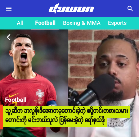
search
All
Football
Boxing & MMA
Esports
arrow_back_ios
Football
သူ့ဆီက ဘလွန်းဒီအောတခုတောင်းခဲ့တဲ့ စပို့တင်းကစားသမား
ဟောင်းကို မင်းဘယ်သူလဲ ပြန်မေးခဲ့တဲ့ ရော်နယ်ဒို