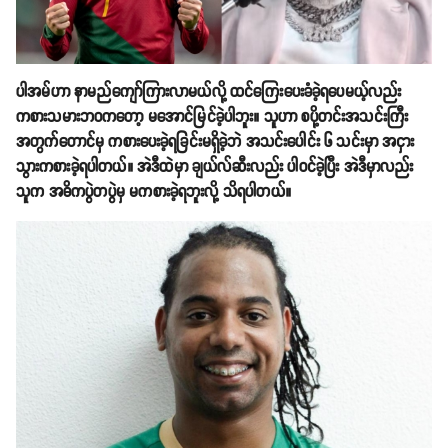
ပါအမ်ဟာ နာမည်ကျော်ကြားလာမယ်လို့ ထင်ကြေးပေးခံခဲ့ရပေမယ့်လည်း
ကစားသမားဘ၀ကတော့ မအောင်မြင်ခဲ့ပါဘူး။ သူဟာ စပို့တင်းအသင်းကြီး
အတွက်တောင်မှ ကစားပေးခဲ့ရခြင်းမရှိခဲ့ဘဲ အသင်းပေါင်း ၆ သင်းမှာ အငှား
သွားကစားခဲ့ရပါတယ်။ အဲဒီထဲမှာ ချယ်လ်ဆီးလည်း ပါဝင်ခဲ့ပြီး အဲဒီမှာလည်း
သူက အဓိကပွဲတပွဲမှ မကစားခဲ့ရဘူးလို့ သိရပါတယ်။