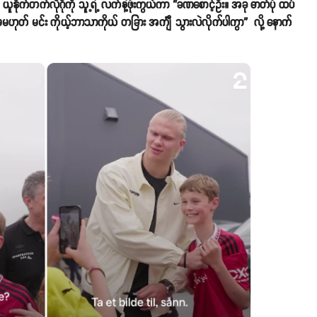
က်တက်လိုဂိုကို သူ့ရဲ့ လက်နဲ့ဖုံးကွယ်ကာ “ခဏစောင့်ဦး။ အခု ဓာတ်ပုံ ထပ်
်။ ဒါမှမဟုတ် မင်း ကိုယ့်ဘာသာကိုယ် တခြား အင်္ကျီ သွားလဲလိုက်ပါကွာ” လို့ နောက်