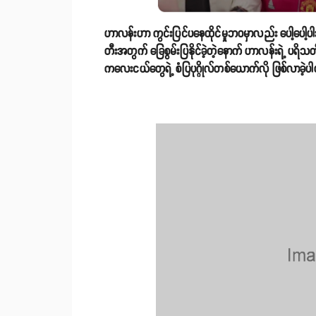
ဟာလန်းဟာ ကွင်းပြင်ပနေထိုင်မှုဘဝမှာလည်း ပေါ့ပေါ့ပါး
တီးအတွက် ခြေစွမ်းပြနိုင်ခဲ့တဲ့နောက် ဟာလန်းရဲ့ ပရိသ
ကလေးငယ်တွေရဲ့ စံပြပုဂ္ဂိုလ်တစ်ယောက်လို ဖြစ်လာခဲ့