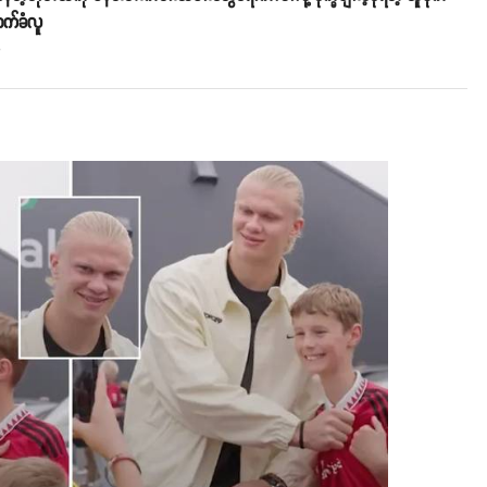
က်ခံလူ
o