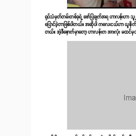
ရုပ်သံမှတ်တမ်းတစ်ခုရဲ့ ဖော်ပြချက်အရ ဟာလန်းဟာ သူ့
ပြောင်ခဲ့တာဖြစ်ပါတယ်။ အဆိုပါ ကလေးငယ်ဟာ ယူနိုက်တက
တယ်။ အဲ့ဒီနောက်မှာတော့ ဟာလန်းက အားလုံး မထင်မှတ်ထား