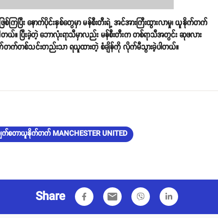
ဖြစ်ကြပြီး နောက်ပိုင်းနှစ်တွေမှာ မန်စီးတီးရဲ့ အင်အားကြီးထွားလာမှု၊ ယူနိုက်တက်
့ပါတယ်။ ပြီးခဲ့တဲ့ ဘောလုံးရာသီမှာလည်း မန်စီးတီးက တစ်ရာသီအတွင်း ဆုဖလား
ူနိုက်တက်တစ်သင်းတည်းသာ ရယူထားတဲ့ စံချိန်ကို လိုက်မီသွားခဲ့ပါတယ်။
ချက်စတာယူနိုက်တက် MANCHESTER UNITED
Share
email