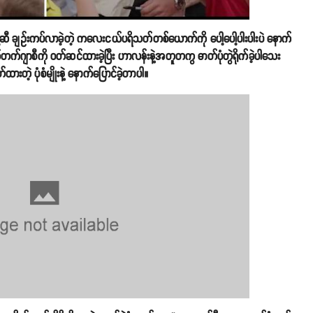
ဆီ ချဥ်းကပ်လာခဲ့တဲ့ ကလေးငယ်ပရိသတ်တစ်ယောက်ကို ပေါ့ပေါ့ပါးပါးပဲ နောက်
်ဂျာစီကို ဝတ်ဆင်ထားခဲ့ပြီး ဟာလန်းနဲ့အတူတကွ ဓာတ်ပုံတွဲရိုက်ခဲ့ပါသေး
တဲ့ ပုံစံမျိုးနဲ့ နောက်ပြောင်ခဲ့တာပါ။