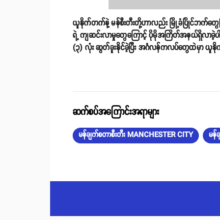
ယူနိုက်တက်နဲ့ မန်စီးတီးတို့ဟာလည်း မြို့ခံပြိုင်ဘက်တွေ
ရဲ့ ကျဆင်းလာမှုတွေကြောင့် ပိုမိုအကြိတ်အနယ်ရှိလာခဲ
(၃) လုံး ဆွတ်ခူးနိုင်ခဲ့ပြီး အင်္ဂလန်ကလပ်တွေထဲမှာ ယ
ဆက်စပ်အကြောင်းအရာများ
မန်ချက်စတာစီးတီး MANCHESTER CITY
မန်