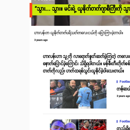
“သွား... သွား။ မင်းရဲ့ ယူနိုက်တက်ဂျာစီကြီးကို သ
ဟာလန်းက ယူနိုက်တက်ပရိသတ်ကလေးငယ်ကို ပြောကြားခဲ့တာပါ။
3 years ago
ဟာလန်းဟာ သူ့ကို လာရောက်နှုတ်ဆက်ခဲ့ကြတဲ့ ကလေ
နောက်ပြောင်ခဲ့ကြောင်း သိရှိရပါတယ်။ မန်စီးတီးတိုက်စစ်မှူး ဟ
တက်ကိုလည်း ဟက်ထရစ်သွင်းယူနိုင်ခဲ့ပါသေးတယ်။
Footba
ကန်ဆယ်လ
3 years ag
Footba
တည်းခိုန