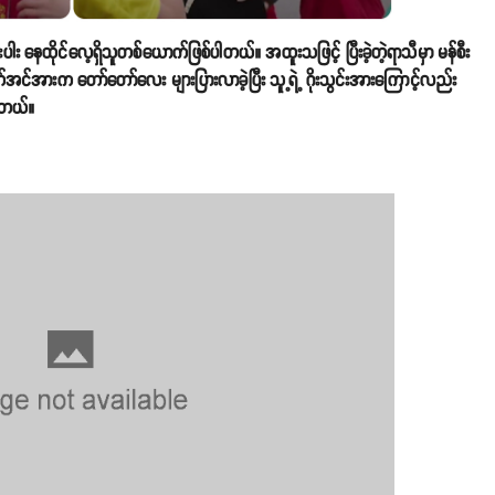
ပါး နေထိုင်လေ့ရှိသူတစ်ယောက်ဖြစ်ပါတယ်။ အထူးသဖြင့် ပြီးခဲ့တဲ့ရာသီမှာ မန်စီး
တ်အင်အားက ‌တော်တော်လေး များပြားလာခဲ့ပြီး သူ့ရဲ့ ဂိုးသွင်းအားကြောင့်လည်း
ပါတယ်။