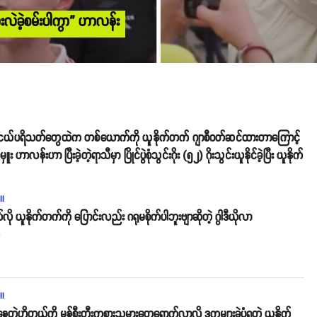
ွားလဲခဲ့စမ်းပါကွာ” ဟာလန်း
းငယ်ပရိသတ်တွေထဲက တစ်ယောက်ကို ယူနိုက်တက် ဂျာစီဝတ်ဆင်ထားတာကြောင့်
ာလန်းဟာ ပြီးခဲ့တဲ့ရာသီမှာ ပြိုင်ပွဲစုံသွင်းဂိုး (၅၂) ဂိုးသွင်းယူနိုင်ခဲ့ပြီး ယူနိုက်
ll
ို ယူနိုက်တက်ကို ပြောင်းလည်း ဂရုမစိုက်ပါဘူးဗျာဆိုတဲ့ ဂွါဒီယိုလာ
o
ll
ေတဲ့ဟိုတယ်ကို မန်စီးတီးကစားသမားတွေရောက်လာလို့ ဒုက္ခများခဲ့ပုံရတဲ့ ယူနိုက်