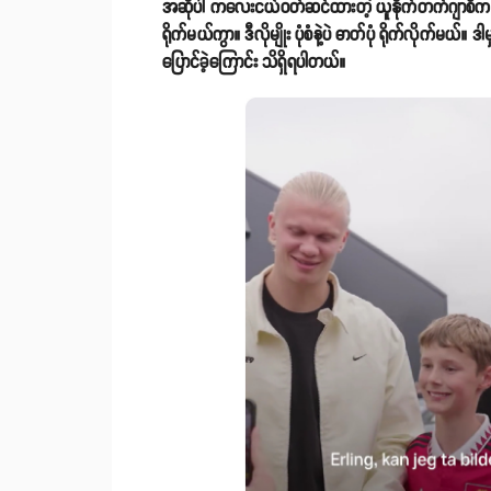
အဆိုပါ ကလေးငယ်ဝတ်ဆင်ထားတဲ့ ယူနိုက်တက်ဂျာစီက ယူနို
ရိုက်မယ်ကွာ။ ဒီလိုမျိုး ပုံစံနဲ့ပဲ ဓာတ်ပုံ ရိုက်လိုက်မယ
ပြောင်ခဲ့ကြောင်း သိရှိရပါတယ်။