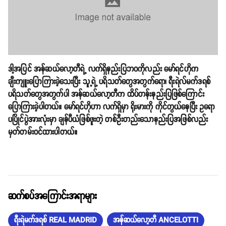
ဒါ့အပြင် အန်ဆယ်လော့တီရဲ့ လက်ရှိနည်းပြဘဝကိုလည်း မော်ရင်ဟိုက
ချီးကျူးပြောကြားခဲ့သေးပြီး သူ့ရဲ့ ပရိသတ်တွေအတွက်ရော၊ ရီးရဲလ်မက်ဒရစ်
ပရိသတ်တွေအတွက်ပါ အန်ဆယ်လော့တီက ထိပ်တန်းနည်းပြဖြစ်ကြောင်း
ပြောကြားခဲ့ပါတယ်။ မော်ရင်ဟိုဟာ လက်ရှိမှာ ရိုးမားကို ကိုင်တွယ်နေပြီး ဥရော
ပပြိုင်ပွဲအားလုံးမှာ ချန်ပီယံဖြစ်ဖူးတဲ့ တစ်ဦးတည်းသောနည်းပြအဖြစ်လည်း
မှတ်တမ်းဝင်ထားပါတယ်။
ဆက်စပ်အကြောင်းအရာများ
ရီးရဲမက်ဒရစ် REAL MADRID
အန်ဆယ်လော့တီ ANCELOTTI