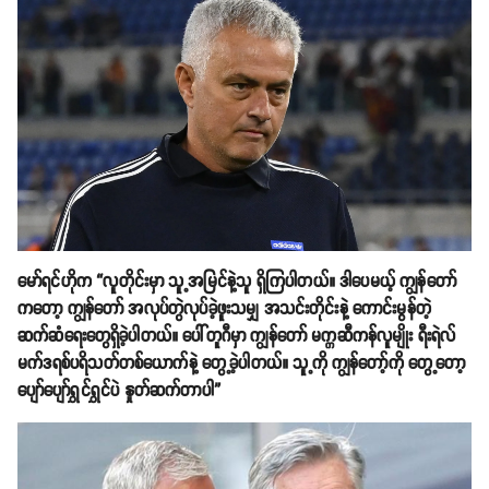
မော်ရင်ဟိုက “လူတိုင်းမှာ သူ့အမြင်နဲ့သူ ရှိကြပါတယ်။ ဒါပေမယ့် ကျွန်တော်
ကတော့ ကျွန်တော် အလုပ်တွဲလုပ်ခဲ့ဖူးသမျှ အသင်းတိုင်းနဲ့ ကောင်းမွန်တဲ့
ဆက်ဆံရေးတွေရှိခဲ့ပါတယ်။ ပေါ်တူဂီမှာ ကျွန်တော် မက္ကဆီကန်လူမျိုး ရီးရဲလ်
မက်ဒရစ်ပရိသတ်တစ်ယောက်နဲ့ တွေ့ခဲ့ပါတယ်။ သူ့ကို ကျွန်တော့်ကို တွေ့တော့
ပျော်ပျော်ရွှင်ရွှင်ပဲ နှုတ်ဆက်တာပါ”