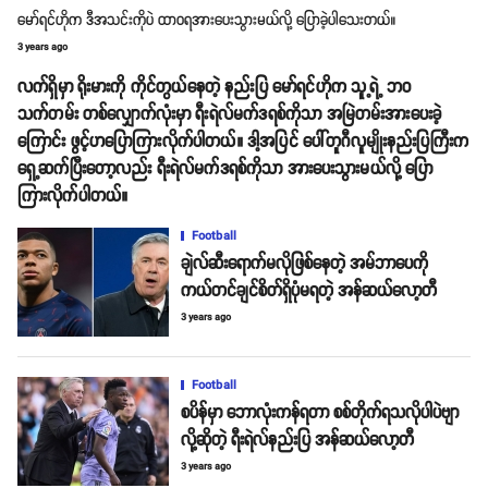
မော်ရင်ဟိုက ဒီအသင်းကိုပဲ ထာဝရအားပေးသွားမယ်လို့ ပြောခဲ့ပါသေးတယ်။
3 years ago
လက်ရှိမှာ ရိုးမားကို ကိုင်တွယ်နေတဲ့ နည်းပြ မော်ရင်ဟိုက သူ့ရဲ့ ဘဝ
သက်တမ်း တစ်လျှောက်လုံးမှာ ရီးရဲလ်မက်ဒရစ်ကိုသာ အမြဲတမ်းအားပေးခဲ့
ကြောင်း ဖွင့်ဟပြောကြားလိုက်ပါတယ်။ ဒါ့အပြင် ပေါ်တူဂီလူမျိုးနည်းပြကြီးက
ရှေ့ဆက်ပြီးတော့လည်း ရီးရဲလ်မက်ဒရစ်ကိုသာ အားပေးသွားမယ်လို့ ပြော
ကြားလိုက်ပါတယ်။
Football
ချဲလ်ဆီးရောက်မလိုဖြစ်နေတဲ့ အမ်ဘာပေကို
ကယ်တင်ချင်စိတ်ရှိပုံမရတဲ့ အန်ဆယ်လော့တီ
3 years ago
Football
စပိန်မှာ ဘောလုံးကန်ရတာ စစ်တိုက်ရသလိုပါပဲဗျာ
လို့ဆိုတဲ့ ရီးရဲလ်နည်းပြ အန်ဆယ်လော့တီ
3 years ago