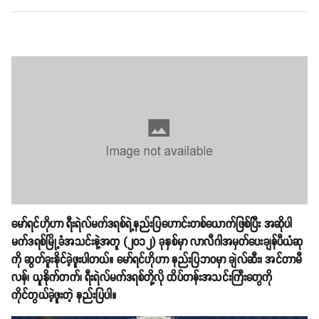
‌မော်ရင်ဟိုဟာ ရီးရဲလ်မက်ဒရစ်ရဲ့နည်းပြဟောင်းတစ်ယောက်ဖြစ်ပြီး အဆိုပါ
မက်ဒရစ်မြို့ခံအသင်းနဲ့အတူ (၂၀၁၂) ခုနှစ်မှာ လာလီဂါအမှတ်ပေးချန်ပီယံဆု
ကို ဆွတ်ခူးနိုင်ခဲ့ဖူးပါတယ်။ မော်ရင်ဟိုဟာ နည်းပြဘဝမှာ ချဲလ်ဆီး၊ အင်တာမီ
လန်၊ ယူနိုက်တက်၊ ရီးရဲလ်မက်ဒရစ်တို့လို ထိပ်တန်းအသင်းကြီးတွေကို
ကိုင်တွယ်ခဲ့ဖူးတဲ့ နည်းပြပါ။