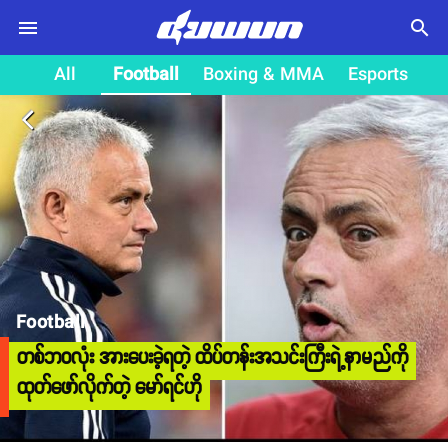
search
All
Football
Boxing & MMA
Esports
arrow_back_ios
Football
တစ်ဘဝလုံး အားပေးခဲ့ရတဲ့ ထိပ်တန်းအသင်းကြီးရဲ့နာမည်ကို
ထုတ်ဖော်လိုက်တဲ့ မော်ရင်ဟို