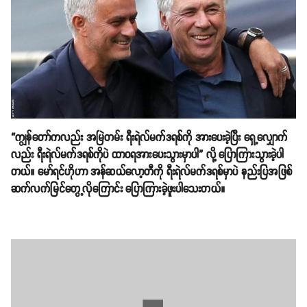
“ကျွန်တော်ကလည်း အမြဲတမ်း ရီးရဲလ်မက်ဒရစ်ကို အားပေးခဲ့ပြီး ရှေ့လျှောက်
လည်း ရီးရဲလ်မက်ဒရစ်ကိုပဲ ထာဝရအားပေးသွားမှာပါ” လို့ ပြောကြားသွားခဲ့ပါ
တယ်။ မော်ရင်ဟိုဟာ အန်ဆယ်လော့တီကို ရီးရဲလ်မက်ဒရစ်မှာပဲ နည်းပြအဖြစ်
ဆက်လက်မြင်တွေ့လိုကြောင်း ပြောကြားခဲ့ဖူးပါသေးတယ်။