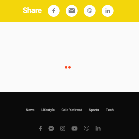
Share
email
News
Lifestyle
Cele Yatkwat
Sports
Tech