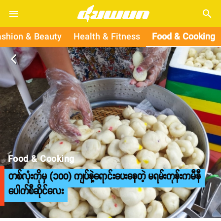
search
ashion & Beauty
Health & Fitness
Food & Cooking
arrow_back_ios
Food & Cooking
တစ်လုံးကိုမှ (၁၀၀) ကျပ်နဲ့ရောင်းပေးနေတဲ့ မရမ်းကုန်းကမီနီ
ပေါက်စီဆိုင်လေး