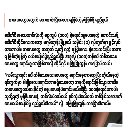
ကလေးတွေအတွက် ဘေးကင်းပြီးအာဟာရဖြစ်တဲ့မုန့်ဖြစ်ဖို့ ရည်ရွယ်
ပေါက်စီအသေးတစ်လုံးကို ငွေကျပ် (၁၀၀) နဲ့ရောင်းချပေးနေတဲ့ ကောင်းသန့်
ပေါက်စီဆိုင်လေးကတော့ မရမ်းကုန်းမြို့နယ် သမိုင်း (၁) ရပ်ကွက်မှာ ဖွင့်လှစ်
ထားတာပါ။ ကလေးတွေ အတွက် သူတို့ ရတဲ့ မုန့်ဖိုးလေး နဲ့ဘေးကင်းပြီး အဟာ
ရ ဖြစ်တဲ့မုန့်ကို ဝယ်စားနိုင်ဖို့ရည်ရွယ်ပြီး အခုလို (၁၀၀)တန်ပေါက်စီအသေး
လေးတွေ ရောင်းချတာဖြစ်တာလို့ ဆိုင်ရှင် မဖြူဖြူထွန်း ကပြောပါတယ်။
“လမ်းသွားရင်း ပေါက်စီသေးသေးလေးတွေ ရောင်းနေတာတွေ့ပြီး ကိုယ်နေတဲ့
ရပ်ကွက်မှာ ဒါမျိုးလေးရောင်းတာမရှိသေးတော့ အခုလိုရောင်းဖြစ်သွားတာပါ။
ကလေးတွေဝယ်စားနိုင်တဲ့ စျေးလေးနဲ့ပဲရောင်းမယ်ဆိုပြီး ၁၀၀နဲ့ရောင်းတာပါ။
သူတို့ရတဲ့ မုန့်ဖိုးလေးနဲ့ တစ်လုံးပဲဝယ်ဝယ် နှစ်လုံးပဲဝယ်ဝယ် တစ်နိုင်သလောက်
လေးဝယ်စားနိုင်ဖို့ ရည်ရွယ်ပါတယ်” လို့ မဖြူဖြူထွန်း ကပြောပါတယ်။