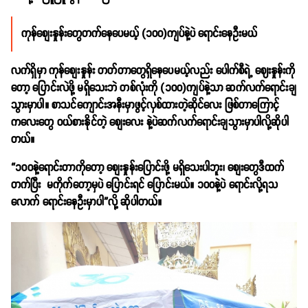
ကုန်စျေးနှုန်းတွေတက်နေပေမယ့် (၁၀၀)ကျပ်နဲ့ပဲ ရောင်းနေဦးမယ်
လက်ရှိမှာ ကုန်စျေးနှုန်း တတ်တာတွေရှိနေပေမယ့်လည်း ပေါက်စီရဲ့ ဈေးနှုန်းကို
တော့ ပြောင်းလဲဖို့ မရှိသေးဘဲ တစ်လုံးကို (၁၀၀)ကျပ်နဲ့သာ ဆက်လက်ရောင်းချ
သွားမှာပါ။ စာသင်ကျောင်းအနီးမှာဖွင့်လှစ်ထားတဲ့ဆိုင်လေး ဖြစ်တာကြောင့်
ကလေးတွေ ဝယ်စားနိုင်တဲ့ စျေးလေး နဲ့ပဲဆက်လက်ရောင်းချသွားမှာပါလို့ဆိုပါ
တယ်။
“၁၀၀နဲ့ရောင်းတာကိုတော့ စျေးနှုန်းပြောင်းဖို့ မရှိသေးပါဘူး၊ စျေးတွေဒီထက်
တက်ပြီး မကိုက်တော့မှပဲ ပြောင်းရင် ပြောင်းမယ်။ ၁၀၀နဲ့ပဲ ရောင်းလို့ရသ
လောက် ရောင်းနေဦးမှာပါ”လို့ ဆိုပါတယ်။