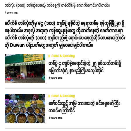
တစ်လုံး (၁၀၀) တန်ဆိုပေမယ့် တစ်နေ့ကို တစ်သိန်းဖိုးလောက်ရောင်းရပါတယ်။
4 years ago
ပေါက်စီ တစ်လုံးကိုမှ ငွေ (၁၀၀) ကျပ်နဲ့ ရနိုင်တဲ့ နေရာတစ်ခု ရန်ကုန်မြို့မှာ ရှိ
နေပါတယ်။ အခုလို အရာရာ ကုန်ဈေးနှုန်းတွေ ထိုးတက်နေတဲ့ ခေတ်ကာလမှာ
ပေါက်စီ တစ်လုံးကို (၁၀၀) ကျပ်တည်းနဲ့ ရောင်းပေးနေတဲ့ဆိုင်လေးအကြောင်း
ကို Duwun ပရိသတ်တွေအတွက် မျှဝေပေးချင်ပါတယ်။
Food & Cooking
တစ်ပွဲ ၄ ကျပ်နဲ့စရောင်းခဲ့တဲ့ ၂၅ နှစ်သက်တမ်းရှိ
မြောက်ဒဂုံရဲ့ နာမည်ကြီးအသုပ်ဆိုင်
4 years ago
Food & Cooking
ဇော်ဝင်းထွဋ် အမြဲ အားပေးတဲ့ မင်းဓမ္မမော်ကြီး
ထမင်းကြော်ဆိုင်
4 years ago