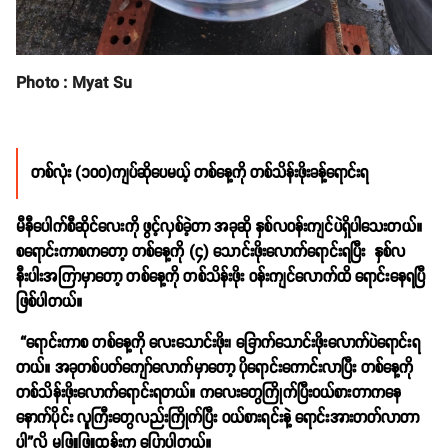
Photo : Myat Su
တစ်လုံး (၁၀၀)ကျပ်ဆိုပေမယ့် တစ်နေ့ကို တစ်သိန်းဖိုးခန့်ရောင်းရ
မီနီပေါက်စီဆိုင်လေးကို ဖွင့်လှစ်ခဲ့တာ အခုဆို နှစ်လဝန်းကျင်ပဲရှိပါသေးတယ်။
စရောင်းကာစကတော့ တစ်နေ့ကို (၄) သောင်းဖိုးလောက်ရောင်းရပြီး နှစ်လ
နီးပါးအကြာမှာတော့ တစ်နေ့ကို တစ်သိန်းဖိုး ဝန်းကျင်လောက်ထိ ရောင်းနေရပြီ
ဖြစ်ပါတယ်။
“ရောင်းကာစ တစ်နေ့ကို လေးသောင်းဖိုး၊ ခြောက်သောင်းဖိုးလောက်ပဲရောင်းရ
တယ်။ အခုတစ်ပတ်ကျော်လောက်မှာတော့ ပိုရောင်းကောင်းလာပြီး တစ်နေ့ကို
တစ်သိန်းဖိုးလောက်ရောင်းရတယ်။ ကလေးတွေကြိုက်ပြီးဝယ်စားတာကနေ
နောက်ပိုင်း လူကြီးတွေလည်းကြိုက်ပြီး ဝယ်စားရင်းနဲ့ ရောင်းအားတတ်လာတာ
ပါ”လို့ မဖြူဖြူထွန်းက ပြောပါတယ်။