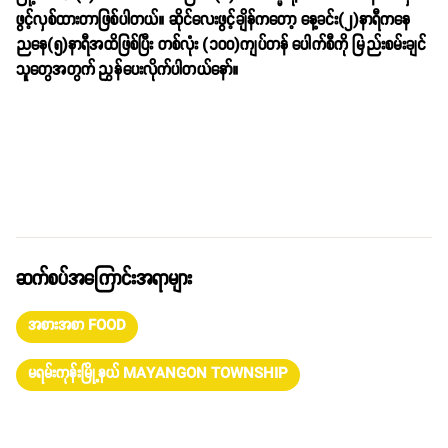
ဖွင့်လှစ်ထားတာဖြစ်ပါတယ်။ ဆိုင်လေးဖွင့်ချိန်ကတော့ နေ့ခင်း(၂)နာရီကနေ
ညနေ(၅)နာရီအထိဖြစ်ပြီး တစ်လုံး (၁၀၀)ကျပ်တန် ပေါက်စီကို မြည်းစမ်းချင်
သူတွေအတွက် ညွှန်ပေးလိုက်ပါတယ်နော်။
ဆက်စပ်အကြောင်းအရာများ
အစားအစာ FOOD
မရမ်းကုန်းမြို့နယ် MAYANGON TOWNSHIP