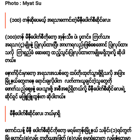
Photo : Myat Su
(၁၀၀) တန်ဆိုပေမယ့် အရသာကောင်းတဲ့မီနီပေါက်စီဆိုင်လေး
(၁၀၀)တန် မီနီပေါက်စီကိုတော့ အုန်းသီး၊ ပဲ၊ ပူတင်း၊ ကြက်သား
အရသာ(၄)မျိုးနဲ့ ပြုလုပ်ထားပြီး အာဟာရလည်းဖြစ်စေအောင် ပြုလုပ်ထား
သလို ကြာရှည်ခံ ဆေးတွေ ထည့်သွင်းပြုလုပ်ထားတာမျိုးမရှိဘူးလို့ ဆိုပါ
တယ်။
နောက်ပိုင်းမှာတော့ အရသာအသစ်တွေ ထပ်တိုးထုတ်သွားဖို့ရှိသလို အခြား
မြို့နယ်တွေကနေ ရောင်းချလိုပါက လက်ကားယူချင်တဲ့သူတွေကို
ဖောက်သည်ဈေးနဲ့ ပေးသွားဖို့ အစီအစဉ်ရှိတယ်လို့ မီနီပေါက်စီဆိုင်လေးရဲ့
ဆိုင်ရှင် မဖြူဖြူထွန်းက ဆိုပါတယ်။
မီနီပေါက်စီဆိုင်လေး ဘယ်မှာရှိ
ကောင်းသန့် မီနီ ပေါက်စီဆိုင်ကိုတော့ မရမ်းကုန်းမြို့နယ် သမိုင်း(၁)ရပ်ကွက်
မြို့ဟောင်း(၈)လမ်း တတိယအဖြတ် (၈)လမ်း ဓမ္မာရုံဘေးက လမ်းနံဘေးမှာ