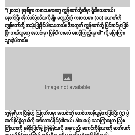
“(၂၀၀၁) ခုနှစ်ဖွား ကစားသမားတွေ ကျွန်တော်တို့ဆီမှာ ရှိပါသေးတယ်။
နောက်ပြီး အိုလံပစ်ပွဲဝင်သလိုမျိုး မတူညီတဲ့ ကစားသမား (၁၁)​ ယောက်ကို
ကျွန်တော်တို့ အသုံးပြုနိုင်ပါသေးတယ်။ ဒီအတွက် ကျွန်တော်တို့ ပြင်ဆင်မှာဖြစ်
ပြီး ဘယ်သူတွေ အသင်းမှာ ပြန်ပါလာမလဲ စောင့်ကြည့်ရမှာပါ” လို့ ပြောကြား
သွားခဲ့ပါတယ်။
အွန်နရီဟာ ပြီးခဲ့တဲ့ သြဂုတ်လမှာ အသင်းကို စတင်တာဝန်ယူခဲ့တာဖြစ်ပြီး (၄) ပွဲ
ဆက်နိုင်ပွဲရလဒ်ကို ဖော်ဆောင်နိုင်ခဲ့ပါတယ်။ ဒါပေမယ့် သောကြာနေ့က သြစ
တြီးယားကို နှစ်ဂိုးပြတ်နဲ့ ရှုံးနိမ့်ခဲ့သလို အခုလည်း တောင်ကိုရီးယားကို ဆက်လက်