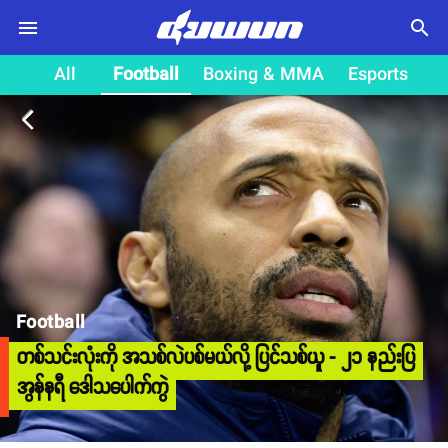
search
All
Football
Boxing & MMA
Esports
arrow_back_ios
Football
တစ်သင်းလုံးကို အသစ်လဲပစ်မယ်လို့ ပြင်သစ်ယူ - ၂၁ နည်းပြ
အွန်နရီ ဒေါသပေါက်ကွဲ