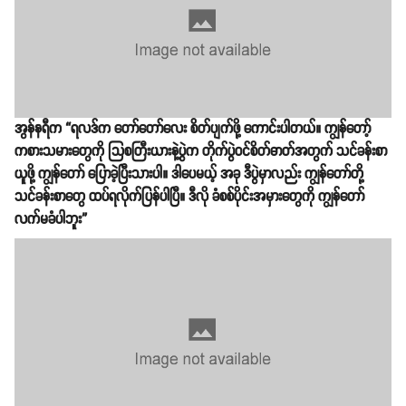
အွန်နရီက “ရလဒ်က တော်တော်လေး စိတ်ပျက်ဖို့ ကောင်းပါတယ်။ ကျွန်တော့်
ကစားသမားတွေကို သြစတြီးယားနဲ့ပွဲက တိုက်ပွဲဝင်စိတ်ဓာတ်အတွက် သင်ခန်းစာ
ယူဖို့ ကျွန်တော် ပြောခဲ့ပြီးသားပါ။ ဒါပေမယ့် အခု ဒီပွဲမှာလည်း ကျွန်တော်တို့
သင်ခန်းစာတွေ ထပ်ရလိုက်ပြန်ပါပြီ။ ဒီလို ခံစစ်ပိုင်းအမှားတွေကို ကျွန်တော်
လက်မခံပါဘူး”