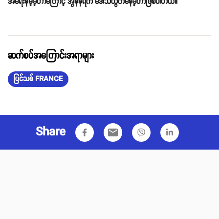
အရေးနိမ့်ခဲ့တာကြောင့် အွန်နရီက ဒေါသထွက်နေခဲ့တာဖြစ်ပါတယ်။
ဆက်စပ်အကြောင်းအရာများ
ပြင်သစ် FRANCE
Share
email