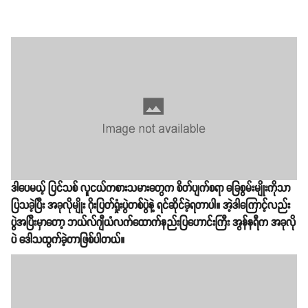
ဒါပေမယ့် ပြင်သစ် လူငယ်ကစားသမားတွေက စိတ်ပျက်စရာ ခြေစွမ်းမျိုးကိုသာ
ပြသခဲ့ပြီး အခုလိုမျိုး ဂိုးပြတ်ရှုံးပွဲတစ်ပွဲနဲ့ ရင်ဆိုင်ခဲ့ရတာပါ။ အဲ့ဒါကြောင့်လည်း
ပွဲအပြီးမှာတော့ ဘယ်လ်ဂျီယံလက်ထောက်နည်းပြဟောင်းကြီး အွန်နရီက အခုလို
ပဲ​ ဒေါသထွက်ခဲ့တာဖြစ်ပါတယ်။