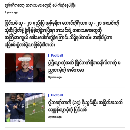
အွန်နရီကတော့ ကစားသမားတွေကို ပေါက်ကွဲနေပါပြီ။
3 years ago
ပြင်သစ် ယူ - ၂၁ နည်းပြ အွန်နရီက တောင်ကိုရီးယား ယူ - ၂၁ အသင်းကို
သုံးဂိုးပြတ်နဲ့ ရှုံးနိမ့်ခဲ့တဲ့ပွဲအပြီးမှာ အသင်းရဲ့ ကစားသမားတွေကို
အကြီးအကျယ် ဒေါသပေါက်ကွဲခဲ့ကြောင်း သိရှိရပါတယ်။ အဆိုပါပွဲဟာ
ခြေစမ်းပွဲတစ်ပွဲသာဖြစ်ခဲ့ပါတယ်။
Football
ပွဲပြီးသွားတဲ့အထိ ပြိုင်ဘက်ဂျီဘရော်လ်တာကို မ
ညှာတာခဲ့တဲ့ အမ်ဘာပေ
3 years ago
Football
ဂျီဘရော်တာကို (၁၄) ဂိုးသွင်းပြီး အပြတ်အသတ်
ချေမှုန်းသွားခဲ့တဲ့ ပြင်သစ်
3 years ago