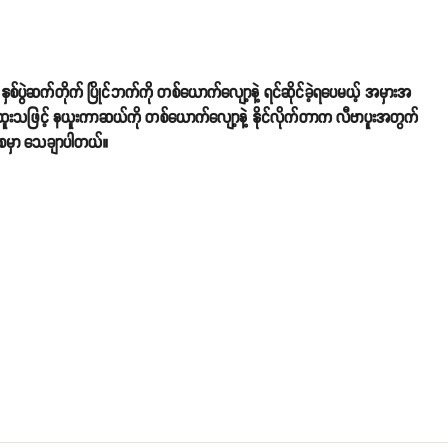
နှစ်ပွဲဆက်တိုက် ပြိုင်ဘက်ကို တစ်ယောက်လျော့နဲ့ ရင်ဆိုင်ခဲ့ရပေမယ့် အမှားအ
။ အထူးသဖြင့် နယူးကာဆယ်ကို တစ်ယောက်လျော့နဲ့ နိုင်လိုက်တာက လီဗာပူးအတွက်
းစေမှာ သေချာပါတယ်။