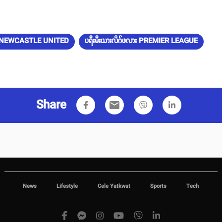
က် NEWCASTLE UNITED
ပရီးမီးယားလိဂ်ဖလား PREMIER LEAGUE
Share
email
News
Lifestyle
Cele Yatkwat
Sports
Tech