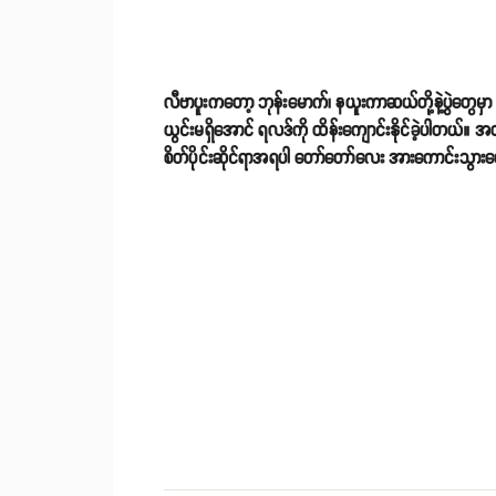
လီဗာပူးကတော့ ဘုန်းမောက်၊ နယူးကာဆယ်တို့နဲ့ပွဲတွေမှာ 
ယွင်းမရှိအောင် ရလဒ်ကို ထိန်းကျောင်းနိုင်ခဲ့ပါတယ်
စိတ်ပိုင်းဆိုင်ရာအရပါ တော်တော်လေး အားကောင်းသွာ