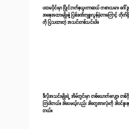
ပထမပိုင်းမှာ ပြိုင်ဘက်နယူးကာဆယ် ကစားသမား ဂေါ်ဒွန်ရ
အနေအထားမျိုးနဲ့ ပြစ်ဒဏ်ကျူးလွန်ခဲ့တာကြောင့် တိုက်ရ
ကို ပြသထားတဲ့ အသင်းတစ်သင်းပါ။
ဒီလိုအသင်းမျိုးရဲ့ အိမ်ကွင်းမှာ တစ်ယောက်လျော့၊ တစ်ဂိုးရ
ကြပါတယ်။ ဒါပေမယ့်လည်း ဒါတွေအားလုံးကို ဒါဝင်နူးနက်ဇ
တယ်။