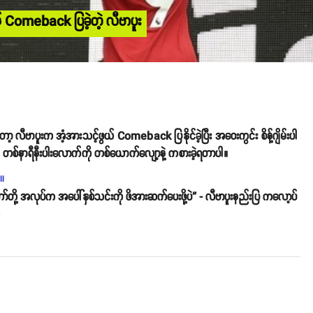
် Comeback ပြခဲ့တဲ့ လီဗာပူး
ော့ လီဗာပူးက အံ့အားသင့်ဖွယ် Comeback ပြနိုင်ခဲ့ပြီး အဝေးကွင်း စိန့်ဂျိမ်းပါ
ားချိန် တစ်နာရီနီးပါးလောက်ကို တစ်ယောက်လျော့နဲ့ ကစားခဲ့ရတာပါ။
ll
ော်တို့ အလုပ်က အပေါ်နှစ်သင်းကို ဖိအားဆက်ပေးဖို့ပဲ” - လီဗာပူးနည်းပြ ကလော့ပ်
o