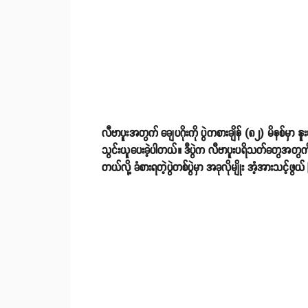
လီဗာပူးအတွက် ချေပဂိုးကို ပွဲကစားချိန် (၈၂) မိနစ်မှာ န
သွင်းယူပေးခဲ့ပါတယ်။ ဒီပွဲက လီဗာပူးပရိသတ်တွေအတွက် အမ
တယ်လို့ ခံစားရတဲ့ပွဲတစ်ပွဲမှာ အခုလိုမျိုး အံ့အားသင့်ဖွယ