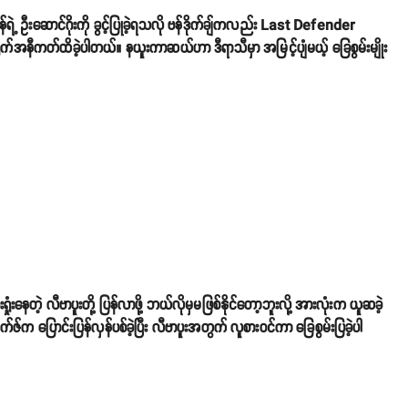
ဲ့ ဦးဆောင်ဂိုးကို ခွင့်ပြုခဲ့ရသလို ‌ဗန်ဒိုက်ချ်ကလည်း Last Defender
ိုက်အနီကတ်ထိခဲ့ပါတယ်။ နယူးကာဆယ်ဟာ ဒီရာသီမှာ အမြင့်ပျံမယ့် ခြေစွမ်းမျိုး
ှုံးနေတဲ့ လီဗာပူးတို့ ပြန်လာဖို့ ဘယ်လိုမှမဖြစ်နိုင်တော့ဘူးလို့ အားလုံးက ယူဆခဲ့
်က ပြောင်းပြန်လှန်ပစ်ခဲ့ပြီး လီဗာပူးအတွက် လူစားဝင်ကာ ခြေစွမ်းပြခဲ့ပါ