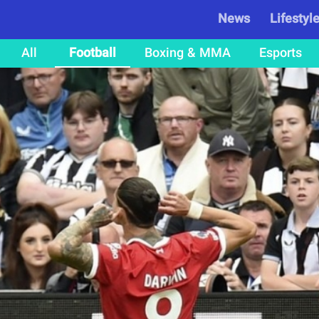
News
Lifestyl
All
Football
Boxing & MMA
Esports