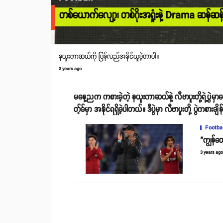
တစ်ယောက်လျော့၊ တစ်ဂိုးအရှုံးနဲ့ Drama ဆန်ဆန
နယူးကာဆယ်ကို ပြန်လည်အနိုင်ယူခဲ့တာပါ။
3 years ago
မနေ့ညက ကစားခဲ့တဲ့ နယူးကာဆယ်နဲ့ လီဗာပူးတို့ရဲ့ပွဲမှာတ
တ့်ခ်မှာ အနိုင်ရရှိခဲ့ပါတယ်။ ဒီပွဲမှာ လီဗာပူးတို့ ပွဲကစ
Footba
“ကျွန်တ
3 years ag