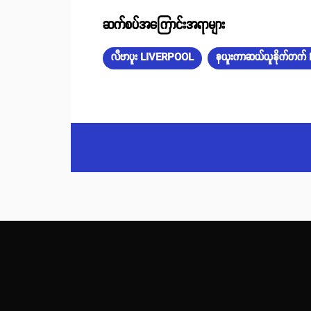
ဆက်စပ်အကြောင်းအရာများ
လီဗာပူး LIVERPOOL
နယူးကာဆယ်ယူနိုက်တ