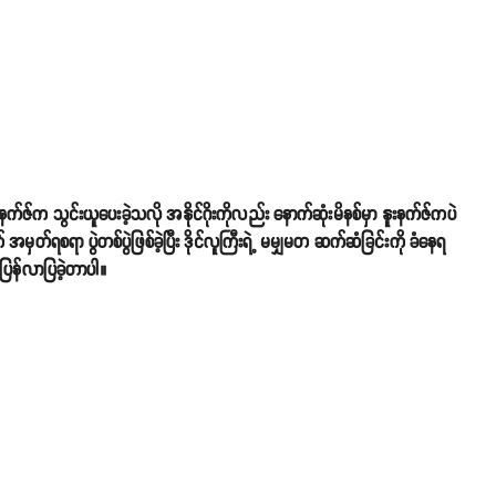
ူးနက်ဇ်က သွင်းယူပေးခဲ့သလို အနိုင်ဂိုးကိုလည်း နောက်ဆုံးမိနစ်မှာ နူးနက်ဇ်ကပဲ
ှတ်ရစရာ ပွဲတစ်ပွဲဖြစ်ခဲ့ပြီး ဒိုင်လူကြီးရဲ့ မမျှမတ ဆက်ဆံခြင်းကို ခံနေရ
် ပြန်လာပြခဲ့တာပါ။