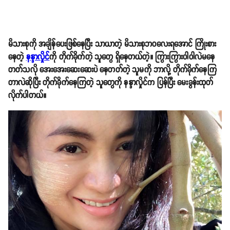
မိသားစုကို အချိန်ပေးဖြစ်နေပြီး သာယာတဲ့ မိသားစုဘဝလေးရအောင် ကြိုးစား
နေတဲ့
နန္ဒာလှိုင်
ကို တိုက်ခိုက်တဲ့ သူတွေ ရှိနေတယ်တဲ့။ ကြွားကြွားဝါဝါလဲမနေ
တတ်သလို အေးအေးဆေးဆေးပဲ နေတတ်တဲ့ သူမကို ဘာလို့ တိုက်ခိုက်နေကြ
တာလဲဆိုပြီး တိုက်ခိုက်နေကြတဲ့ သူတွေကို နန္ဒာလှိုင်က ပြန်ပြီး မေးခွန်းထုတ်
လိုက်ပါတယ်။