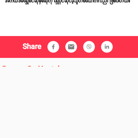
အကယ်ဒမီရွှေစင်ဆုနှစ်ဆုကို ရရှိပိုင်ဆိုင်ခဲ့သူတစ်ယောက်လည်း ဖြစ်ပါတယ်။
Share
email
Duwun On Youtube
>