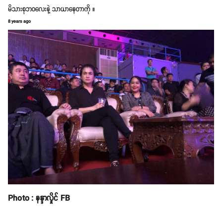
မိသားစုဘဝလေးနဲ့ သာယာနေတာကို ။
8 years ago
Photo : နန္ဒာလှိုင် FB