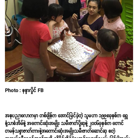
Photo : နန္ဒာလှိုင် FB
အနုပညာလောကမှာ တစ်ချိန်က အောင်မြင်ခဲ့တဲ့ သူမဟာ ၁၉၉၈ခုနှစ်က ရွှေ
နံ့သာစံအိမ်နဲ့ အကောင်းဆုံးအမျိုး သမီးဇာတ်ပို့ဆုနဲ့ ၂၀၀၆ခုနှစ်က တောင်
တမန်သစ္စာဇာတ်ကားနဲ့အကောင်းဆုံးအမျိုးသမီးဇာတ်ဆောင်ဆု စတဲ့