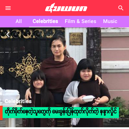
search
All
Celebrities
Film & Series
Music
arrow_back_ios
Celebrities
တိုက်ခိုက်နေတဲ့သူတွေကို မေးခွန်းပြန်ထုတ်လိုက်တဲ့ နန္ဒာလှိုင်