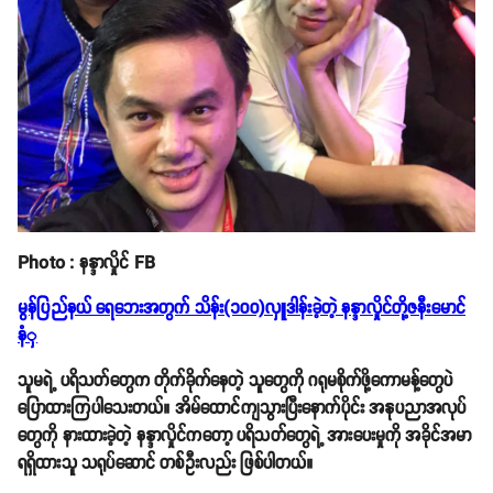
Photo : နန္ဒာလှိုင် FB
မွန်ပြည်နယ် ရေဘေးအတွက် သိန်း(၁၀၀)လှူဒါန်းခဲ့တဲ့ နန္ဒာလှိုင်တို့ဇနီးမောင်
နံှ
သူမရဲ့ ပရိသတ်တွေက တိုက်ခိုက်နေတဲ့ သူတွေကို ဂရုမစိုက်ဖို့ကောမန့်တွေပဲ
ပြောထားကြပါသေးတယ်။ အိမ်ထောင်ကျသွားပြီးနောက်ပိုင်း အနုပညာအလုပ်
တွေကို နားထားခဲ့တဲ့ နန္ဒာလှိုင်ကတော့ ပရိသတ်တွေရဲ့ အားပေးမှုကို အခိုင်အမာ
ရရှိထားသူ သရုပ်ဆောင် တစ်ဦးလည်း ဖြစ်ပါတယ်။