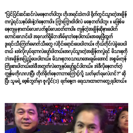
"ပြင်ပြင်ဆင်ဆင်လဲမနေတတ်ပါဘူး ဟိုးအရင်ထဲကပါ ရိုက်ကွင်းသွားတဲ့အချိန်
ကလွဲရင်သနပ်ခါးနဲ့ဘဲနေတာပါ။ ကြွားကြွားဝါဝါလဲ မနေတတ်ပါဘူး ။ မဖြစ်မ
နေကျမှနားကပ်လေးလက်စွပ်လေးဝတ်တာပါ။ ကျန်တဲ့အချိန်ဆိုနားပေါက်
ဟောင်းလောင်းပါ အခုလက်ရှိမိဘအိမ်မှာဘဲနေပါတယ်။အမေ့ခြံထွက်
ဒူးရင်းသီးကြက်မောက်သီးတွေ လဲဝိုင်းရောင်းပေးပါတယ်။ ကိုယ်တိုင်လဲခွဲပေးပါ
တယ် ။အဲလိုလုပ်ရတာလဲပျော်ပါတယ်။အလုပ်သွားတဲ့အချိန်ကလွဲရင် မိသားစုကို
ဘဲအချိန်အပြည့်ပေးပါတယ်။ မိသားစုဘဝသာယာအေးချမ်းအောင် အစွမ်းကုန်
ကြိုးစားပါတယ်။အဲဒီအတွက်လဲကျေနပ်ပျော်ရွှင်ပါတယ်။ အဲဒီလိုနေတတ်တဲ့
ကျွန်မကိုလာလာပြီး တိုက်ခိုက်နေတာဘာကြောင့်လို့ သတ်မှတ်ရမလဲဟင်?" ဆို
ပြီး သူမရဲ့ ဖေ့စ်ဘွတ်မှာ ဇူလှိုင်(၁) ရက်နေ့က ရေးသားထားတာတွေ့ရပါတယ်။