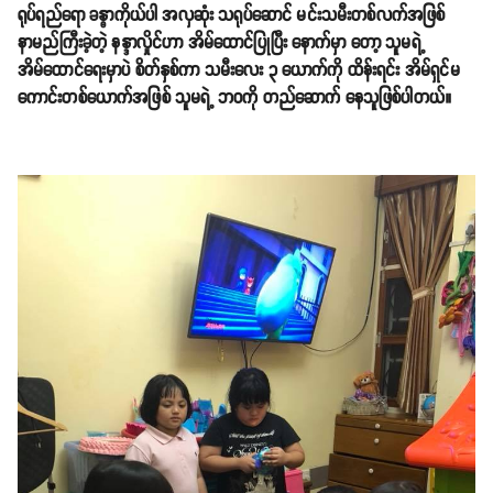
ရုပ်ရည်ရော ခန္ဓာကိုယ်ပါ အလှဆုံး သရုပ်ဆောင် မင်းသမီးတစ်လက်အဖြစ်
နာမည်ကြီးခဲ့တဲ့ နန္ဒာလှိုင်ဟာ အိမ်ထောင်ပြုပြီး နောက်မှာ တော့ သူမရဲ့
အိမ်ထောင်ရေးမှာပဲ စိတ်နှစ်ကာ သမီးလေး ၃ ယောက်ကို ထိန်းရင်း အိမ်ရှင်မ
ကောင်းတစ်ယောက်အဖြစ် သူမရဲ့ ဘဝကို တည်ဆောက် နေသူဖြစ်ပါတယ်။