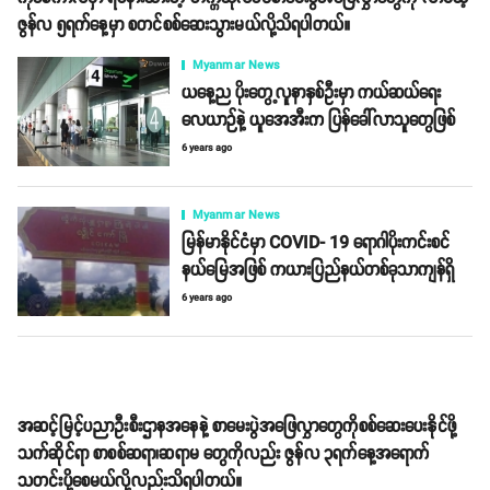
ဇွန်လ ၅ရက်နေ့မှာ စတင်စစ်ဆေးသွားမယ်လို့သိရပါတယ်။
Myanmar News
ယနေ့ည ပိုးတွေ့လူနာနှစ်ဦးမှာ ကယ်ဆယ်ရေး
လေယာဉ်နဲ့ ယူအေအီးက ပြန်ခေါ်လာသူတွေဖြစ်
6 years ago
Myanmar News
မြန်မာနိုင်ငံမှာ COVID- 19 ရောဂါပိုးကင်းစင်
နယ်မြေအဖြစ် ကယားပြည်နယ်တစ်ခုသာကျန်ရှိ
6 years ago
အဆင့်မြင့်ပညာဦးစီးဌာနအနေနဲ့ စာမေးပွဲအဖြေလွှာတွေကိုစစ်ဆေးပေးနိုင်ဖို့
သက်ဆိုင်ရာ စာစစ်ဆရာ၊ဆရာမ တွေကိုလည်း ဇွန်လ ၃ရက်နေ့အရောက်
သတင်းပို့စေမယ်လို့လည်းသိရပါတယ်။