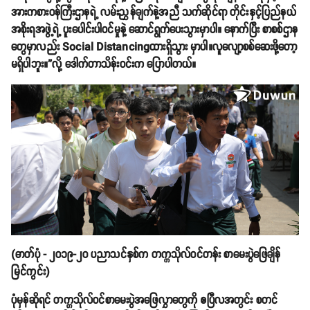
အားကစားဝန်ကြီးဌာနရဲ့ လမ်းညွှန်ချက်နဲ့အညီ သက်ဆိုင်ရာ တိုင်းနှင့်ပြည်နယ်
အစိုးရအဖွဲ့ရဲ့ ပူးပေါင်းပါဝင်မှုနဲ့ ဆောင်ရွက်ပေးသွားမှာပါ။ နောက်ပြီး စာစစ်ဌာန
တွေမှာလည်း Social Distancingထားရှိသွား မှာပါ။လူလျော့စစ်ဆေးဖို့တော့
မရှိပါဘူး။”လို့ ဒေါက်တာသိန်းဝင်းက ပြောပါတယ်။
(ဓာတ်ပုံ - ၂၀၁၉-၂၀ ပညာသင်နှစ်က တက္ကသိုလ်ဝင်တန်း စာမေးပွဲဖြေချိန်
မြင်ကွင်း)
ပုံမှန်ဆိုရင် တက္ကသိုလ်ဝင်စာမေးပွဲအဖြေလွှာတွေကို ဧပြီလအတွင်း စတင်