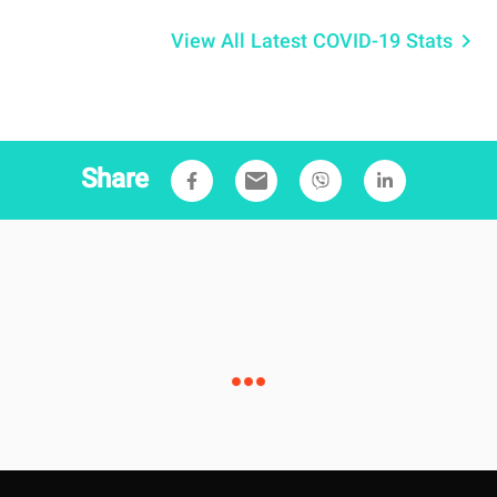
View All Latest COVID-19 Stats
keyboard_arrow_right
Share
email