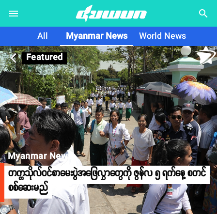
search
All
Myanmar News
World News
Featured
arrow_back_ios
Myanmar News
တက္ကသိုလ်ဝင်စာမေးပွဲအဖြေလွှာတွေကို ဇွန်လ ၅ ရက်နေ့ စတင်
စစ်ဆေးမည်