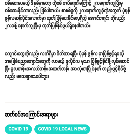
စစ်ဆေးပေမယ့် ဒီနှစ်မှာတော့ ကိုဗစ် ကပ်ရောဂါကြောင့် ၂လနောက်ကျပြီးမှ
စစ်ဆေးနိုင်တာလည်း ဖြစ်ပါတယ်။ စာစစ်မှုကို ၂လနောက်ကျခဲ့တဲ့အတွက် ပုံမှန်
ဇွန်လဆန်းပိုင်းလောက်မှာ ထုတ်ပြန်ပေးနိုင်လေ့ရှိတဲ့ အောင်စာရင်း ကိုလည်း
၂လခန့် နောက်ကျပြီးမှ ထုတ်ပြန်နိုင်ဖွယ်ရှိနေပါတယ်။
ကျောင်းတွေကိုလည်း လက်ရှိမှာ ပိတ်ထားရပြီး ပုံမှန် ဇွန်လ မှာပြန်ဖွင့်ရမယ့်
အခြေခံပညာကျောင်းတွေကို လာမယ့် ဇူလိုင်လ မှသာ ပြန်ဖွင့်နိုင်ဖို့ လုပ်ဆောင်
ပြီး မူလတန်း၊အလယ်တန်း၊အထက်တန်း အားလုံးတပြိုင်နက် တည်းဖွင့်နိုင်ဖို့
လည်း မသေချာသေးပါဘူး။
ဆက်စပ်အကြောင်းအရာများ
COVID 19
COVID 19 LOCAL NEWS