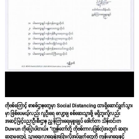
ကိုဗစ်ကြောင့် စာစစ်ဌာနတွေမှာ Social Distancing ထားရှိဆောင်ရွက်သွား
မှာ ဖြစ်ပေမယ့်လည်း လူဦးရေ လျော့ချ စစ်ဆေးသွားဖို့ မရှိဘူးလို့လည်း
အဆင့်မြင့်ပညာဦးစီးဌာန ညွှန်ကြားရေးမှူးချုပ် ဒေါက်တာ သိန်းဝင်းက
Duwun ကိုပြောပါတယ်။ “ကျွန်တော်တို့ ကိုဗစ်ကာလဖြစ်တဲ့အတွက် ဆရာ၊
ဆရာမတွေရဲ့ သွားရေးလာရေးနဲ့အခြားလိုအပ်ချက်တွေကို ကျန်းမာရေးနှင့်