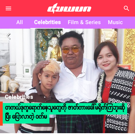
search
All
Celebrities
Film & Series
Music
arrow_back_ios
Celebrities
တကယ်ဒုက္ခရောက်နေသူတွေကို ဇာတ်ကားခေါ်မရိုက်ကြဘူးဆို
ပြီး ပြောလာတဲ့ ဝက်မ