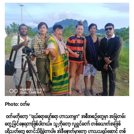
Photo: ဝက်မ
ဝက်မကိုတော့ ‘’ရယ်စရာပျော်စရာ ဟာသကမ္ဘာ’’ အစီအစဉ်တွေမှာ အမြဲတမ်း
တွေ့မြင်နေရတာဖြစ်ပါတယ်။ သူ့ကိုတော့ လူရွှင်တော် တစ်ယောက်အဖြစ်
ပရိသတ်တွေ စတင်သိရှိခဲ့တာပါ။ အဲဒီနောက်မှာတော့ ဟာသသရုပ်ဆောင် တစ်