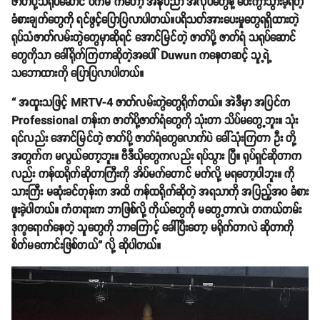
ဇာတ်ပို့သရုပ်ဆောင် ဝက်မ ကတော့ အနုပညာ အလုပ်တွေနဲ့ ဝေးကွာသွားခဲ့ရတဲ့
ခံစားချက်တွေကို ရင်ဖွင့်ပြောပြလာပါတယ်။ပရိသတ်အားပေးမှုတွေရရှိထားတဲ့
ရုပ်သံဇာတ်လမ်းတွဲတွေမှာဆိုရင် အောင်မြင်တဲ့ ဇာတ်ပို့ ဇာတ်ရံ သရုပ်ဆောင်
တွေကိုသာ ခေါ်ရိုက်ကြတာဆိုတဲ့အပေါ် Duwun ကနေတဆင့် သူ့ရဲ့
သဘောထားကို ပြောပြလာပါတယ်။
“ အထူးသဖြင့် MRTV-4 ဇာတ်လမ်းတွဲတွေရိုက်တယ်။ အဲဒီမှာ အပြင်က
Professional တန်းက ဇာတ်ပို့ဇာတ်ရံတွေကို သုံးတာ သိပ်မတွေ့ဘူး။ သုံး
ရင်လည်း အောင်မြင်တဲ့ ဇာတ်ပို့ ဇာတ်ရံတွေလောက်ပဲ ခေါ်သုံးကြတာ ဦး တို့
အတွက်က မလွယ်တော့ဘူး။ ဗီဒီယိုတွေကလည်း ရပ်သွား ပြီ။ ရုပ်ရှင်ဆိုတာက
လည်း ကန်ထရိုက်ဆိုတာကြီးကို အိပ်မက်တောင် မက်လို့ မရတော့ပါဘူး။ ကို
သားကြီး မဆုံးခင်တုန်းက အထိ ကန်ထရိုက်ဆိုတဲ့ အရသာကို အပြည့်အဝ ခံစား
ဖူးခဲ့ပါတယ်။ ကံတရားက ဘာဖြစ်လို့ ကိုယ်တွေကို မတွေ့တာလဲ၊ တကယ်တမ်း
ဒုက္ခရောက်နေတဲ့ သူတွေကို ဘာကြောင့် ခေါ်ပြီးတော့ မရိုက်တာလဲ ဆိုတာကို
စိတ်မကောင်းဖြစ်တယ်” လို့ ဆိုပါတယ်။