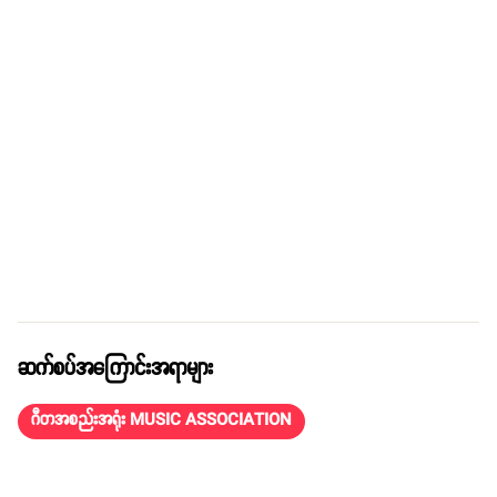
ဆက်စပ်အကြောင်းအရာများ
ဂီတအစည်းအရုံး MUSIC ASSOCIATION