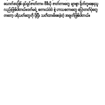
ယောက်အဖြစ် ရုပ်ရှင်ဇာတ်ကား၊ ဗီဒီယို ဇာတ်ကားတွေ များစွာ ရိုက်ကူးနေရသူ
လည်းဖြစ်ပါတယ်။ဝက်မရဲ့ စကားသံဝဲဝဲ နဲ့ ဟာသစကားတွေ ပြောတတ်ပုံတွေ
ကတော့ ပရိသတ်တွေကို ပိုပြီး သတိထားမိစေခဲ့တဲ့ အချက်ဖြစ်ပါတယ်။