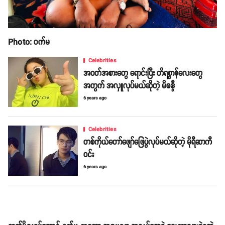
Photo: ဝက်မ
Celebrities
အဝတ်အစားတွေ ရောင်းပြီး တိရစ္ဆာန်လေးတွေ
အတွက် အလှူလုပ်မယ်ဆိုတဲ့ မိစန္ဒီ
6 years ago
Celebrities
တစ်ကိုယ်တော်ဖျော်ဖြေပွဲလုပ်မယ်ဆိုတဲ့ မိုရီဆာကီ
ဝင်း
6 years ago