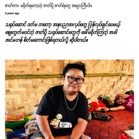
ဇာတ်ကား မရိုက်ရတော့တဲ့ ဇာတ်ပို့ ဇာတ်ရံတွေ အများကြီးပါ။
6 years ago
သရုပ်ဆောင် ဝက်မ ကတော့ အနုပညာအလုပ်တွေ ပြန်လုပ်ချင်ပေမယ့်
ဈေးကွက်မဝင်တဲ့ ဇာတ်ပို့ သရုပ်ဆောင်တွေကို ခေါ်မရိုက်ကြတဲ့ အခါ
အင်မတန် စိတ်မကောင်းဖြစ်ရတယ်လို့ ဆိုပါတယ်။