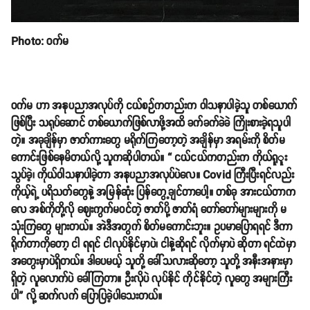
Photo: ဝက်မ
ဝက်မ ဟာ အနုပညာအလုပ်ကို ငယ်စဉ်ကတည်းက ဝါသနာပါခဲ့သူ တစ်ယောက်
ဖြစ်ပြီး သရုပ်ဆောင် တစ်ယောက်ဖြစ်လာဖို့အထိ ခက်ခက်ခဲခဲ ကြိုးစားခဲ့ရသူပါ
တဲ့။ အခုချိန်မှာ ဇာတ်ကားတွေ မရိုက်ကြတော့တဲ့ အချိန်မှာ အရမ်းကို စိတ်မ
ကောင်းဖြစ်နေမိတယ်လို့ သူကဆိုပါတယ်။ “ ငယ်ငယ်ကတည်းက ကိုယ်ရူူး
သွပ်ခဲ့၊ ကိုယ်ဝါသနာပါခဲ့တာ အနုပညာအလုပ်ပဲလေ။ Covid ကြီးပြီးရင်လည်း
ကိုယ့်ရဲ့ ပရိသတ်တွေနဲ့ အမြန်ဆုံး ပြန်တွေ့ချင်တာပေါ့။ တစ်ခု အားငယ်တာက
လေ အစ်ကိုတို့လို ဈေးကွက်မဝင်တဲ့ ဇာတ်ပို့ ဇာတ်ရံ တော်တော်များများကို မ
သုံးကြတွေ များတယ်။ အဲဒီအတွက် စိတ်မကောင်းဘူး။ ဥပမာပြောရရင် ဒီကာ
ရိုက်တာကိုတော့ ငါ ရရင် ငါလုပ်နိုင်မှာပဲ၊ ငါနဲ့ဆိုရင် လိုက်မှာပဲ ဆိုတာ ရင်ထဲမှာ
အတွေးမှာပဲရှိတယ်။ ဒါပေမယ့် သူတို့ ခေါ်သလားဆိုတော့ သူတို့ အနီးအနားမှာ
ရှိတဲ့ လူလောက်ပဲ ခေါ်ကြတာ။ ဦးလိုပဲ လုပ်နိုင် ကိုင်နိုင်တဲ့ လူတွေ အများကြီး
ပါ” လို့ ဆက်လက် ပြောပြခဲ့ပါသေးတယ်။