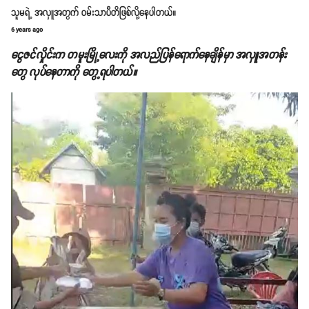
သူမရဲ့ အလှူအတွက် ဝမ်းသာပီတိဖြစ်လို့နေပါတယ်။
6 years ago
ငွေဇင်လှိုင်းက တမူးမြို့လေးကို အလည်ပြန်ရောက်နေချိန်မှာ အလှူအတန်း
တွေ လုပ်နေတာကို တွေ့ရပါတယ်။