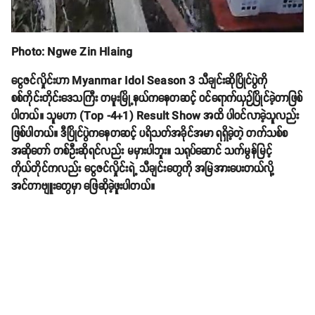
Photo: Ngwe Zin Hlaing
ငွေဇင်လှိုင်းဟာ Myanmar Idol Season 3 သီချင်းဆိုပြိုင်ပွဲကို
စစ်ကိုင်းတိုင်းဒေသကြီး တမူးမြို့နယ်ကနေတဆင့် ဝင်ရောက်ယှဉ်ပြိုင်ခဲ့တာဖြစ်
ပါတယ်။ သူမဟာ (Top -4+1) Result Show အထိ ပါဝင်လာခဲ့သူလည်း
ဖြစ်ပါတယ်။ ဒီပြိုင်ပွဲကနေတဆင့် ပရိသတ်အခိုင်အမာ ရရှိခဲ့တဲ့ တက်သစ်စ
အဆိုတော် တစ်ဦးဆိုရင်လည်း မမှားပါဘူး။ သရုပ်ဆောင် သက်မွန်မြင့်
ကိုယ်တိုင်ကလည်း ငွေဇင်လှိုင်းရဲ့ သီချင်းတွေကို အမြဲအားပေးတယ်လို့
အင်တာဗျူးတွေမှာ ဖြေဆိုခဲ့ဖူးပါတယ်။