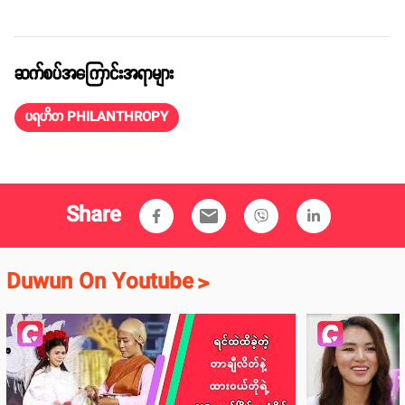
ဆက်စပ်အကြောင်းအရာများ
ပရဟိတ PHILANTHROPY
Share
email
Duwun On Youtube
>