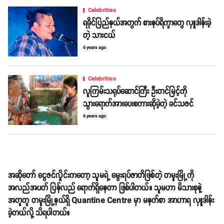
Celebrities
ရခိုင်ပြည်နယ်အတွက် စားနပ်ရိက္ခာတွေ လှူဒါန်းခဲ့
တဲ့ သားငယ်
6 years ago
Celebrities
လူကြမ်းသရုပ်ဆောင်ကြီး ဦးတင်မြင့်ကို
သွားရောက်အားပေးစကားဆိုခဲ့တဲ့ ခင်သဇင်
6 years ago
အဆိုတော် ငွေဇင်လှိုင်းကတော့ သူမရဲ့ မွေးရပ်ဇာတိဖြစ်တဲ့ တမူးမြို့ကို
အလည်အပတ် ပြန်လည် ရောက်ရှိနေတာ ဖြစ်ပါတယ်။ သူမဟာ မိသားစုနဲ့
အတူတူ တမူးမြို့နယ်ရှိ Quantine Centre မှာ မနက်စာ အာဟာရ လှူဒါန်း
ခဲ့တယ်လို့ သိရပါတယ်။