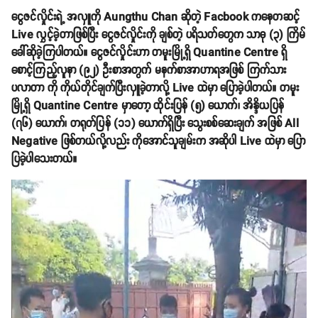
ငွေဇင်လှိုင်းရဲ့ အလှူကို Aungthu Chan ဆိုတဲ့ Facbook ကနေတဆင့်
Live လွှင့်ခဲ့တာဖြစ်ပြီး ငွေဇင်လှိုင်းကို ချစ်တဲ့ ပရိသတ်တွေက သာဓု (၃) ကြိမ်
ခေါ်ဆိုခဲ့ကြပါတယ်။ ငွေဇင်လှိုင်းဟာ တမူးမြို့ရှိ Quantine Centre ရှိ
စောင့်ကြည့်လူနာ (၉၂) ဦးစာအတွက် မနက်စာအာဟာရအဖြစ် ကြက်သား
ပလာတာ ကို ကိုယ်တိုင်ချက်ပြီးလှူခဲ့တာလို့ Live ထဲမှာ ပြောခဲ့ပါတယ်။ တမူး
မြို့ရှိ Quantine Centre မှာတော့ ထိုင်းပြန် (၅) ယောက်၊ အိန္ဒိယပြန်
(၇၆) ယောက်၊ တရုတ်ပြန် (၁၁) ယောက်ရှိပြီး သွေးစစ်ဆေးချက် အဖြစ် All
Negative ဖြစ်တယ်လို့လည်း ကိုအောင်သူချမ်းက အဆိုပါ Live ထဲမှာ ပြော
ပြခဲ့ပါသေးတယ်။