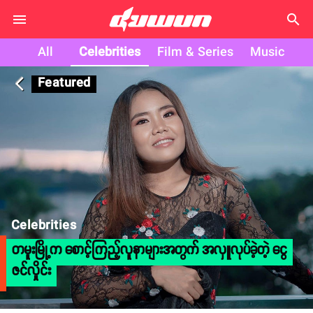
search
All
Celebrities
Film & Series
Music
Featured
arrow_back_ios
Celebrities
တမူးမြို့က စောင့်ကြည့်လူနာများအတွက် အလှူလုပ်ခဲ့တဲ့ ငွေ
ဇင်လှိုင်း