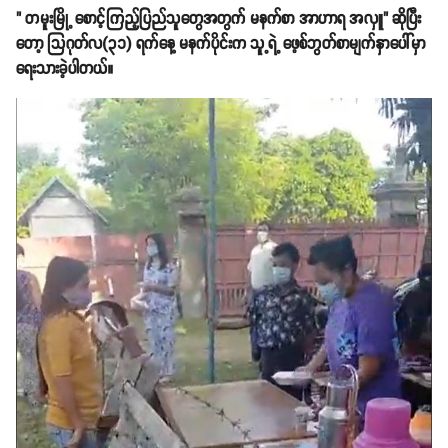
" တမူးမြို့ စောင့်ကြည့်ပြည်သူတွေအတွက် မနက်စာ အာဟာရ အလှူ" ဆိုပြီး
တော့ သြဂုတ်လ(၃၁) ရက်နေ့ မနက်ပိုင်းက သူ့ရဲ့ ဖေ့စ်ဘွတ်စာမျက်နှာပေါ်မှာ
ရေးသားခဲ့ပါတယ်။