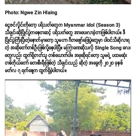
Photo: Ngwe Zin Hlaing
ငွေဇင်လှိုင်းကိုတော့ ပရိသတ်တွေက Myanmar idol (Season 3)
သီချင်းဆိုပြိုင်ပွဲကနေတဆင့် ပရိသတ်တွေ အားပေးလာခဲ့တာဖြစ်ပါတယ်။ ဒီ
ပြိုင်ပွဲကြီးပြီးတဲ့နောက်မှာတော့ သူမဟာ ဂီတဖျော်ဖြေပွဲတွေမှာ ပါဝင်သီဆိုလာရ
တဲ့ အဆိုတော်တစ်ဦးဖြစ်လို့နေပါပြီ။ မကြာခဏဆိုသလို Single Song လေး
တွေလည်း ထွက်ရှိတတ်သူ တစ်ယောက်ပါ။ အခုဆိုရင်တော့ သူမရဲ့ ပထမဆုံး
တစ်ကိုယ်တော် တေးစီးရီးဖြစ်တဲ့ သီချင်းသည် ဆိုတဲ့ အခွေကို ၂၀၂၀ ခုနှစ်
မတ်လ ၇ ရက်နေ့က ထွက်ရှိခဲ့ပါတယ်။