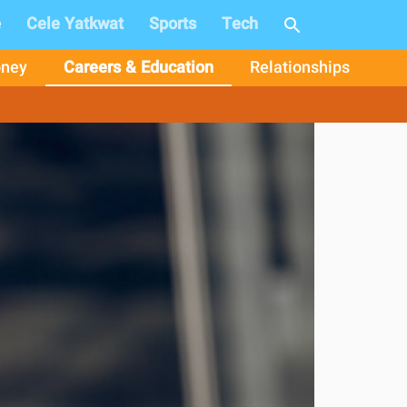
e
Cele Yatkwat
Sports
Tech
ney
Careers & Education
Relationships