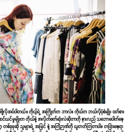
် သိဖို့လိုအပ်ပါတယ်။ ကိုယ့်ရဲ့ အကြိုက်က ဘာလဲ။ ကိုယ်က ဘယ်လိုပုံစံမျိုး ဝတ်စား
်ယင်မှုမျိုးက ကိုယ်နဲ့ အလိုက်ဖက်ဆုံးလဲဆိုတာကို နားလည် သဘောပေါက်နေ
့ တစ်ခုခုဆို သူများရဲ့ အမြင် နဲ့ အကြံဉာဏ်ကို ယူတတ်ကြတာပါ။ တခြားနေရာ