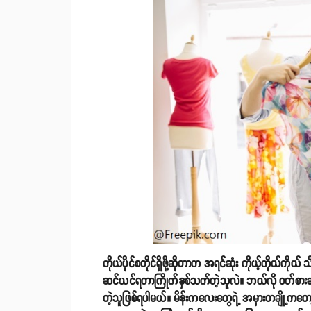
ကိုယ်ပိုင်စတိုင်ရှိဖို့ဆိုတာက အရင်ဆုံး ကိုယ့်ကိုယ်ကိုယ
ဆင်ယင်ရတာကြိုက်နှစ်သက်တဲ့သူလဲ။ ဘယ်လို ဝတ်စားဆင
တဲ့သူဖြစ်ရပါမယ်။ မိန်းကလေးတွေရဲ့ အမှားတချို့ကတော