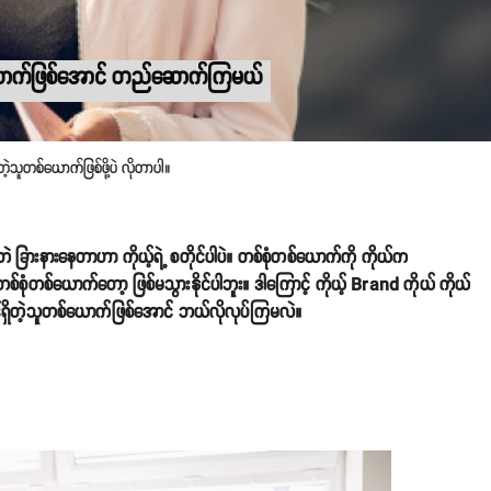
ူတစ်ယောက်ဖြစ်အောင် တည်ဆောက်ကြမယ်
ဲ့သူတစ်ယောက်ဖြစ်ဖို့ပဲ လိုတာပါ။
မတူဘဲ ခြားနားနေတာဟာ ကိုယ့်ရဲ့ စတိုင်ပါပဲ။ တစ်စုံတစ်ယောက်ကို ကိုယ်က
စ်စုံတစ်ယောက်တော့ ဖြစ်မသွားနိုင်ပါဘူး။ ဒါကြောင့် ကိုယ့် Brand ကိုယ် ကိုယ်
ုင်ရှိတဲ့သူတစ်ယောက်ဖြစ်အောင် ဘယ်လိုလုပ်ကြမလဲ။