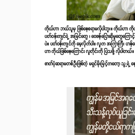
ကိုယ်ဟာ ဘယ်သူမှ ဖြစ်နေစရာမလိုပါဘူး။ ကိုယ်ဟာ ကိ
ပတ်ဝန်းကျင်ရဲ့ အမြင်တွေ ၊ ဝေဖန်ပြောဆိုမှုတွေကြောင့် 
ပဲ။ ပတ်ဝန်းကျင်ကို မေ့လိုက်ပါ။ လူက အကြာကြီး ဟန်ဆော
ဟာ ကိုယ်ဖြစ်နေကြောင်း လူတိုင်းကို ပြသဖို့ လိုပါတယ်။
ဓာတ်ပုံဆရာမတစ်ဦးဖြစ်တဲ့ မရှင်မိုးမြင့်ကတော့ သူ့ရဲ့ နေ