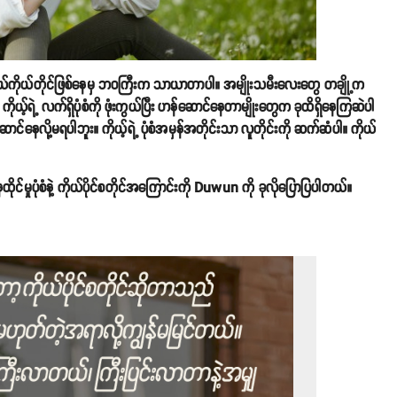
ုယ်ကိုယ်တိုင်ဖြစ်နေမှ ဘဝကြီးက သာယာတာပါ။ အမျိုးသမီးလေးတွေ တချို့က
ကိုယ့်ရဲ့ လက်ရှိပုံစံကို ဖုံးကွယ်ပြီး ဟန်ဆောင်နေတာမျိုးတွေက ခုထိရှိနေကြဆဲပါ
င်နေလို့မရပါဘူး။ ကိုယ့်ရဲ့ ပုံစံအမှန်အတိုင်းသာ လူတိုင်းကို ဆက်ဆံပါ။ ကိုယ်
ထိုင်မှုပုံစံနဲ့ ကိုယ်ပိုင်စတိုင်အကြောင်းကို Duwun ကို ခုလိုပြောပြပါတယ်။