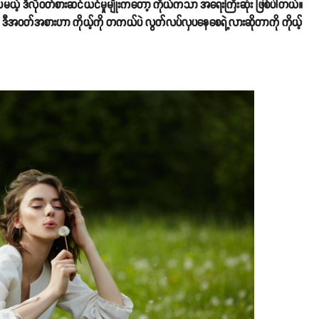
ယ့် ဒီလိုဝတ်စားဆင်ယင်မှုမျိုးကတော့ ကိုယ်ကသာ အရေးကြီးဆုံး ဖြစ်ပါတယ်။
 ဒီအဝတ်အစားဟာ ကိုယ့်ကို တကယ်ပဲ လွတ်လပ်လှပနေစေရဲ့လားဆိုတာကို ကိုယ့်