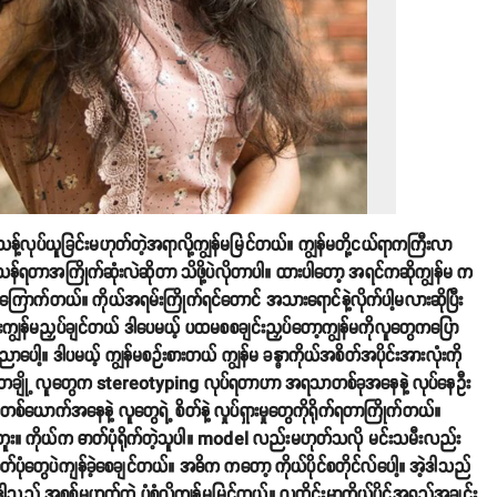
သန့်လုပ်ယူခြင်းမဟုတ်တဲ့အရာလို့ကျွန်မမြင်တယ်။ ကျွန်မတို့ငယ်ရာကကြီးလာ
န်ရတာအကြိုက်ဆုံးလဲဆိုတာ သိဖို့ပဲလိုတာပါ။ ထားပါတော့ အရင်ကဆိုကျွန်မ က
ောက်တယ်။ ကိုယ်အရမ်းကြိုက်ရင်တောင် အသားရောင်နဲ့လိုက်ပါ့မလားဆိုပြီး
းကျွန်မညှပ်ချင်တယ် ဒါပေမယ့် ပထမစစချင်းညှပ်တော့ကျွန်မကိုလူတွေကပြော
ါ့။ ဒါပမယ့် ကျွန်မစဉ်းစားတယ် ကျွန်မ ခန္ဓာကိုယ်အစိတ်အပိုင်းအားလုံးကို
ေ တချို့ လူတွေက stereotyping လုပ်ရတာဟာ အရသာတစ်ခုအနေနဲ့ လုပ်နေဦး
မတစ်ယောက်အနေနဲ့ လူတွေရဲ့ စိတ်နဲ့ လှုပ်ရှားမှုတွေကိုရိုက်ရတာကြိုက်တယ်။
ုက်ဘူး။ ကိုယ်က ဓာတ်ပုံရိုက်တဲ့သူပါ။ model လည်းမဟုတ်သလို မင်းသမီးလည်း
ဲ့ဓာတ်ပုံတွေပဲကျန်ခဲ့စေချင်တယ်။ အဓိက ကတော့ ကိုယ်ပိုင်စတိုင်လ်ပေါ့။ အဲ့ဒါသည်
ဒါသည် အစစ်မဟုတ်တဲ့ ပုံစံလို့ကျွန်မမြင်တယ်။ လူတိုင်းမှာကိုယ်ပိုင်အရည်အချင်း