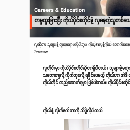
Careers & Education
တမူထူးခြားပြီး ကိုယ်ပိုင်စတိုင်နဲ့ လှနေတဲ့သ
လူဆိုတာ သူများနဲ့ တူနေစရာမလိုပါဘူး။ ကိုယ့်အလှနဲ့ကိုယ် တောက်ပနေတ
7 years ago
လူတိုင်းမှာ ကိုယ်ပိုင်စတိုင်ဆိုတာရှိပါတယ်။ သူများနဲ့
သဘောကျလို့ လိုက်တုပလို့ ရနိုင်ပေမယ့် ကိုယ်ဟာ အဲဒီ တ
ကိုယ်တိုင် တည်ဆောက်ရမှာ ဖြစ်ပါတယ်။ ကိုယ်ပိုင်စတိ
ကိုယ်နဲ့ လိုက်ဖက်တာကို သိဖို့လိုပါတယ်