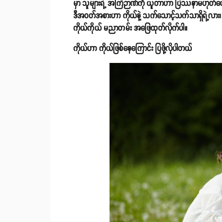
မှာ သူများရဲ့ အကြံဉာဏ်ကို ယူတာဟာ ပြဿနာမဟုတ်ပေမ
ဒီအဝတ်အစားဟာ ကိုယ်နဲ့ သက်သောင့်သက်သာရှိရဲ့လား၊
ကိုယ်ကိုယ် မညာတမ်း အဖြေထုတ်လိုက်ပါ။
ကိုယ်ဟာ ကိုယ်ဖြစ်နေကြောင်း ပြဖို့လိုပါတယ်