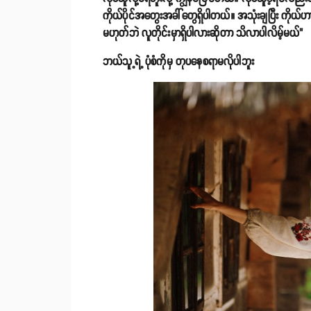
ကိုယ်ပိုင်အတွေးအခါ်တွေရှိပါတယ်။ အသုံးချပြီး ကိုယ်ဟာ ဘ
မဟုတ်ဘဲ လူတိုင်းမှာရှိပါလားဆိုတာ သိလာပါလိမ့်မယ်"
ဘယ်သူ့ရဲ့ ပုံစံကိုမှ တုပနေစရာမလိုပါဘူး