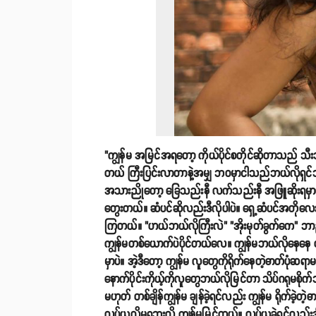
"ကျွန်မ အမြင်အရတော့ ကိုယ်ပိုင်စတိုင်ဆိုတာသည် သီး
တယ် ကြီးပြင်းလာတာနဲ့အမျှ ဘဝမှာငါသည်ဘယ်လိုရှင်သ
အသားညိုတော့ ခြေသည်းနီ လက်သည်းနီ အဖြူဆိုးရမှာကြ
တွေးတယ်။ ဆံပင်ဆိုလည်းဒီလိုပါပဲ။ ရှေ့ဆံပင်အတိုလေ
ကြတယ်။ "ဟယ်ဘယ်လိုကြီးလဲ" "အိုးမုတ်ခွက်ကေ" ဘာညာပေ
ကျွန်မတစ်ယောက်ပဲပိုင်တယ်လေ။ ကျွန်မဘယ်လိုနေန
မှာပဲ။ အဲ့ဒီတော့ ကျွန်မ လူတွေကိုရိုက်နေတဲ့ဓာတ်ပုံဆရာ
နောက်ပိုင်းကိုယ့်ကိုလူတွေဘယ်လိုမြင်တာ သိပ်ဂရုမစိ
မဟုတ် တစ်ချိန်ကျွန်မ ချန်ခဲ့ရင်လည်း ကျွန်မ ရိုက်ခဲ့တ
လုပ်ယူလို့မရဘူးလို့ ကျွန်မမြင်တယ်။ လုပ်ယူခဲ့ရင်လည်း