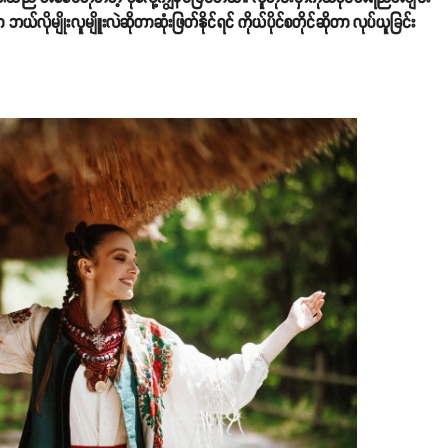
ယ်လိုမျိုးလူမျိူးလဲဆိုတာဆုံးဖြတ်နိုင်ရင် ကိုယ်ပိုင်စတိုင်ဆိုတာ လုပ်ယူခြင်း