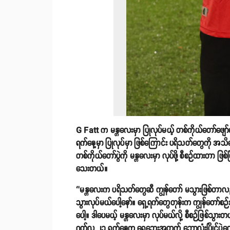
G Fatt က မန္တလေးမှာ ပြုလုပ်မယ့် တစ်ကိုယ်တော်ဖျော်ဖြ
ရက်နေ့မှာ ပြုလုပ်မှာ ဖြစ်ကြောင်း ပရိသတ်တွေကို အသိ
တစ်ကိုယ်တော်ပွဲကို မန္တလေးမှာ လုပ်ဖို့ စီစဉ်ထားတာ ဖြစ
သေးတယ်။
‘’မန္တလေးက ပရိသတ်တွေဆီ ကျွန်တော် မသွားဖြစ်တာလည်
သွားလုပ်မယ်ပေါ့နော်။ ရှေ့ရက်တွေတုန်းက ကျွန်တော်စ
ပေါ့။ ဒါပေမယ့် မန္တလေးမှာ လုပ်မယ်လို့ စီစဉ်ဖြစ်သွာ
ဂုတ်လ ၂၁ ရက်နေ့က ရေဘေးအတွက် ဘောလုံးပြိုင်ပွဲလေ့က