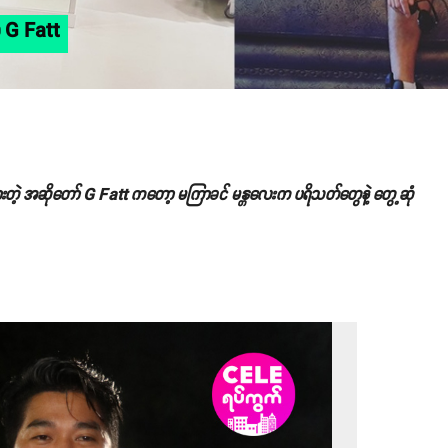
ဲ့ G Fatt
ားတဲ့ အဆိုတော် G Fatt ကတော့ မကြာခင် မန္တလေးက ပရိသတ်တွေနဲ့ တွေ့ဆုံ