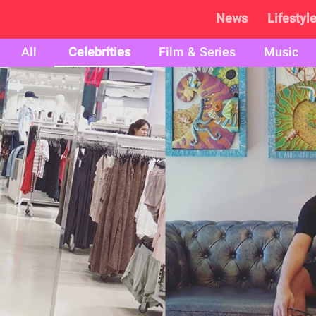
News
Lifestyl
All
Celebrities
Film & Series
Music