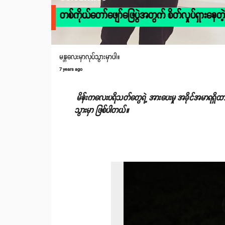
တစ်ကိုယ်တော်ဖျော်ဖြေပွဲအတွက် စိတ်လှုပ်ရှားနေတ
မန္တလေးမှာလုပ်သွားမှာပါ။
7 years ago
မိန်းကလေးပရိသတ်တွေရဲ့ အားပေးမှု အခိုင်အမာရရှိထ
သွားမှာ ဖြစ်ပါတယ်။