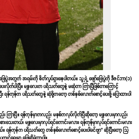
ေပွဲအတွက် အရမ်းကို စိတ်လှုပ်ရှားနေပါတယ်။ သူ့ရဲ့ ဖျော်ဖြေပွဲကို ဒီဇင်ဘာ(၁)
ပေးလိုက်ပါပြီ။ မန္တလေးက ပရိသတ်တွေနဲ့ မဆုံတာ ကြာပြီဖြစ်တာကြောင့်
်ပြီး ရန်ကုန်က ပရိသတ်တွေနဲ့ ဆုံဖို့ကတော့ တစ်နှစ်လောက်စောင့်ပေးဖို့ ပြောထားပါ
း ကြာပြီ။ ရန်ကုန်မှာကလည်း မနှစ်ကလုပ်လိုက်ပြီဆိုတော့ မန္တလေးမှာလည်း
ဉ်းစားသေးတယ်၊ မန္တလေးမှာလုပ်ရင်ကောင်းမလား၊ ရန်ကုန်မှာလုပ်ရင်ကောင်းမလား
းတယ်။ ရန်ကုန်က ပရိသတ်တွေ တစ်နှစ်လောက်စောင့်ပေးပါခင်ဗျာ’’ ဆိုပြီးတော့ သြ
ျင့်ရေးမှာ ဖြေဆိုခဲ့တာပါ။