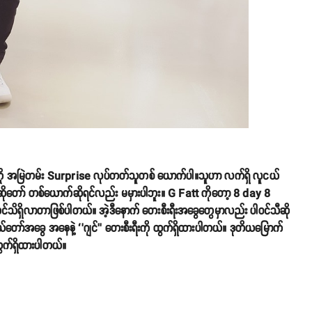
ေကို အမြဲတမ်း Surprise လုပ်တတ်သူတစ် ယောက်ပါ။သူဟာ လက်ရှိ လူငယ်
 အဆိုတော် တစ်ယောက်ဆိုရင်လည်း မမှားပါဘူး။ G Fatt ကိုတော့ 8 day 8
ိရှိလာတာဖြစ်ပါတယ်။ အဲ့ဒီနောက် တေးစီးရီးအခွေတွေမှာလည်း ပါဝင်သီဆို
ာ်အခွေ အနေနဲ့ ‘’ဂျင်’’ တေးစီးရီးကို ထွက်ရှိထားပါတယ်။ ဒုတိယမြောက်
ွက်ရှိထားပါတယ်။