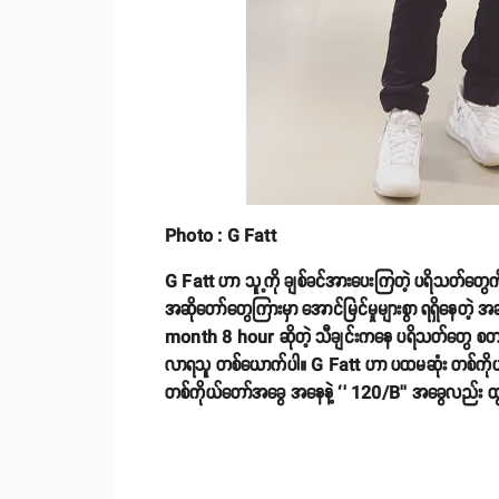
Photo : G Fatt
G Fatt ဟာ သူ့ကို ချစ်ခင်အားပေးကြတဲ့ ပရိသတ်တွ
အဆိုတော်တွေကြားမှာ အောင်မြင်မှုများစွာ ရရှိနေတဲ့
month 8 hour ဆိုတဲ့ သီချင်းကနေ ပရိသတ်တွေ စတင်သ
လာရသူ တစ်ယောက်ပါ။ G Fatt ဟာ ပထမဆုံး တစ်ကိုယ်တေ
တစ်ကိုယ်တော်အခွေ အနေနဲ့ ‘’ 120/B’’ အခွေလည်း ထ