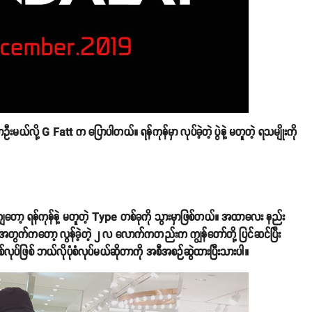
ာဦးမယ်လို့ G Fatt က ပြောပါတယ်။ ရန်ကုန်မှာ လုပ်ခဲ့တဲ့ ပွဲနဲ့ မတူတဲ့ ရသမျိုးကို
ျတော့ ရန်ကုန်နဲ့ မတူတဲ့ Type တစ်ခုကို သွားမှာဖြစ်တယ်။ အထာလေး နည်း
ွဲအတွက်ကတော့ လွန်ခဲ့တဲ့ ၂ လ လောက်ကတည်းက ကျွန်တော်တို့ ပြင်ဆင်ပြီး
်ဖြစ်လုပ်ဖြစ် ဘယ်လိုပုံစံလုပ်မယ်ဆိုတာကို အစီအစဉ်ဆွဲထားပြီးသားပါ။