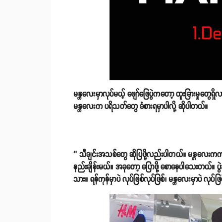
မန္တလေးမှာလုပ်မယ့် ဖျော်ဖြေပွဲကတော့ ထူးခြားမှုတွေရှိလ
မန္တလေးက ပရိသတ်တွေ ခံစားရမှာပါလို့ ဆိုပါတယ်။
‘’ သီချင်းအသစ်တွေ ဆိုပြဖို့လည်းပါတယ်။ မန္တလေးကက
နည်းချိန်းမယ်။ အခုတော့ ပြောဖို့ စောနေပါသေးတယ်။ ပ
သား။ ရန်ကုန်မှာပဲ လုပ်ဖြစ်လုပ်ဖြစ်၊ မန္တလေးမှာပဲ လုပ