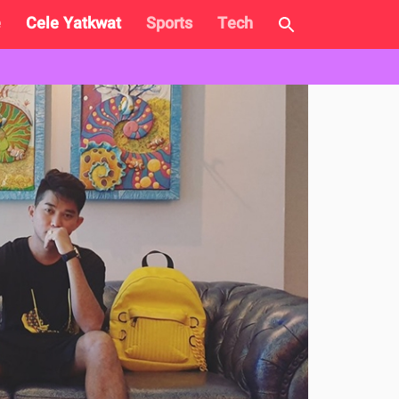
e
Cele Yatkwat
Sports
Tech