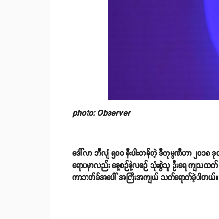
photo: Observer
ဒေါ်လာ ဘီလျံ ၅၀၀ နီးပါးတန်တဲ့ ဒီကုမ္ပဏီဟာ ၂၀၁၈ ဒ
ရောပမှာလည်း နေ့စဉ်နဲ့လစဉ် သုံးစွဲသူ ဦးရေ ကျသထက်
ကာဘတ်ခ်အပေါ် အကြီးအကျယ် သက်ရောက်ခဲ့ပါတယ်။