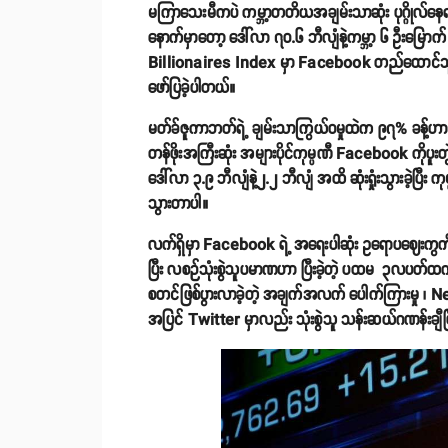
မကြာသေးမီကပဲ ကမ္ဘာ့တတိယအချမ်းသာဆုံး ပုဂ္ဂိုလ်နေရ
နောက်မှာတော့ ဒေါ်လာ ၇၀.၆ ဘီလျံနဲ့ကမ္ဘာ့ ၆ ဦးမြေ
Billionaires Index မှာ Facebook တည်ထောင်သူ
ဖော်ပြခဲ့ပါတယ်။
မတ်ခ်ဇူကာဘတ်ရဲ့ ချမ်းသာကြွယ်ဝမှုထဲက ၉၇% ခန့်ဟာ
တန်ဖိုးအကြီးဆုံး အများပိုင်ကုမ္ပဏီ Facebook ကိုပူးတ
ဒေါ်လာ ၃.၉ ဘီလျံနဲ့၂.၂ ဘီလျံ အထိ ဆုံးရှုံးသွားခဲ့ပြီး
သွားတာပါ။
လက်ရှိမှာ Facebook ရဲ့ အရေးပါဆုံး ဥရောပဈေးကွက်အ
ပြီး လစဉ်သုံးစွဲသူပမာဏဟာ ပြီးခဲ့တဲ့ ပထမ ၃လပတ်ထက်
စတင်ဖြစ်ပွားလာခဲ့တဲ့ အချက်အလက် ပေါက်ကြားမှု ၊ 
အပြင် Twitter မှာလည်း သုံးစွဲသူ သန်းဆယ်ဂဏန်းချီ