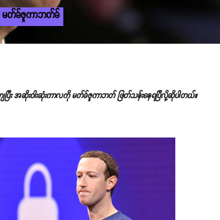
တဲ့ မတ်ခ်ဇူကာဘတ်ခ်
ပြီး အဆိုးဝါးဆုံးကာလကို မတ်ခ်ဇူကာဘတ် ဖြတ်သန်းနေရပြီလို့ဆိုပါတယ်။