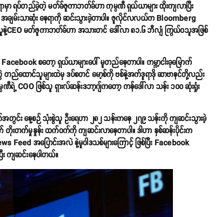
ာမှာ ရပ်တည်ခဲ့တဲ့ မတ်ခ်ဇူကာဘတ်ခ်ဟာ ကုမ္ပဏီ ရှယ်ယာများ ထိုးကျလာပြီး
ာက် အချမ်းသာဆုံး နေရာကို ဆင်းသွားခဲ့တာပါ။ ဇူလိုင်လလယ်က Bloomberg
နဲ့CEO မတ်ဇူကာဘတ်ခ်ဟာ အသားတင် ဒေါ်လာ ၈၁.၆ ဘီလျံ ကြွယ်ဝသူအဖြစ်
 Facebook စတော့ ရှယ်ယာများပေါ် မူတည်နေတာပါ။ ကမ္ဘာ့ငါးခုမြောက်
ွဲ တည်ထောင်သူများထဲမှ ဒပ်စတင် မော့စ်ကို ဗစ်နဲ့အက်ဒူရာဒို ဆာဗာနင်တို့လည်း
 ကုမ္ပဏီရဲ့ COO ဖြစ်သူ ရှားလ်ဆန်းဒဘာ့ဂျ်ကတော့ ကန်ဒေါ်လာ သန်း ၁၀၀ ဆုံးရှုံး
တွင်း နေ့စဉ် သုံးစွဲသူ ဦးရေဟာ ၂၈၂ သန်းကနေ ၂၇၉ သန်းကို ကျဆင်းသွားခဲ့
 တိုးတက်မှုနှုန်း ထက်ဝက်ကို ကျဆင်းလာနေတာပါ။ ဒါဟာ နှစ်ဆန်းပိုင်းက
News Feed အပြောင်းအလဲ နဲ့မူဝါဒသစ်များကြောင့် ဖြစ်ပြီး Facebook
ပြီး ကျဆင်းနေပါတယ်။