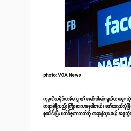
photo: VOA News
ကုမ္ပဏီသမိုင်းတစ်လျှောက် အဆိုးဝါးဆုံး ရှယ်ယာဈေး ထ
တရားစွဲဖို့လည်း ကြိုးစားလာနေပါတယ်။ ဖက်ထရယ်လုံခြုံရေး
စုပေါင်းပြီး မတ်ခ်ဇူကာဘတ်ကို တရားစွဲသွားမယ့် အမှုတ