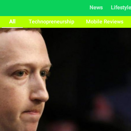
News
Lifestyl
All
Technopreneurship
Mobile Reviews