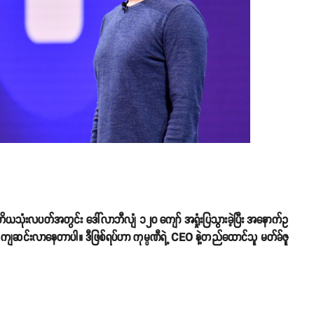
ုတိယသုံးလပတ်အတွင်း ဒေါ်လာဘီလျံ ၁၂၀ ကျော် အရှုံးပြသွားခဲ့ပြီး အနောက်ဥ
 ကျဆင်းလာနေတာပါ။ ဒီဖြစ်ရပ်ဟာ ကုမ္ပဏီရဲ့ CEO နဲ့တည်ထောင်သူ မတ်ခ်ဇူ