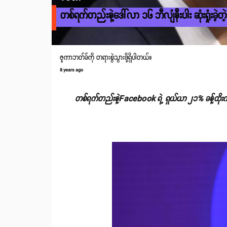
တစ်ရက်တည်းနဲ့ဒေါ်လာ ၁၆ ဘီလျံနီးပါး ဆုံးရှုံးခဲ့
ဇူကာဘတ်ခ်ကို တရားစွဲသွားဖို့ရှိပါတယ်။
8 years ago
တစ်ရက်တည်းနဲ့Facebook ရဲ့ ရှယ်ယာ ၂၁% ခန့်ထိုးကျ