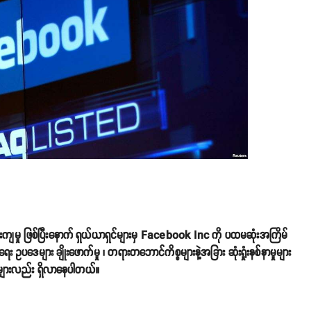
ိုးကျမှု ဖြစ်ပြီးနောက် ရှယ်ယာရှင်များမှ Facebook Inc ကို ပထမဆုံးအကြိမ်
 ဥပဒေများ ချိုးဖောက်မှု ၊ တရားတဘောင်ကိစ္စများနဲ့အခြား ဆုံးရှုံးနစ်နာမှုများ
ွဲများလည်း ရှိလာနေပါတယ်။