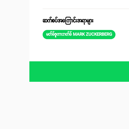
ဆက်စပ်အကြောင်းအရာများ
မတ်ခ်ဇူကာဘတ်ခ် MARK ZUCKERBERG