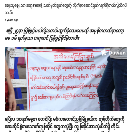
ဈေးသူဈေးသားတွေအနေနဲ့ သတ်မှတ်ချက်တွေကို လိုက်နာဆောင်ရွက်လျက်ရှိတယ်လို့သိရပါ
တယ်။
6 years ago
ဧပြီ ၂၄မှာ ပြန်ဖွင့်မယ်လို့သတင်းထွက်ခဲ့သေးပေမယ့် အမှန်တကယ်မှာတော့
မေ ၁၆ ရက်မှသာ တရားဝင် ပြန်ဖွင့်နိုင်ခဲ့တာပါ။
ဧပြီလ ၁၀ရက်နေ့က စတင်ပြီး မင်္ဂလာတောင်ညွန့်မြို့နယ်က ကုန်တိုက်တွေကို
ဆေးဆိုင်နဲ့စားသောက်ကုန်ဆိုင် တွေကလွဲပြီး ကျန်ဆိုင်အားလုံးပိတ်ဖို့ တိုင်း