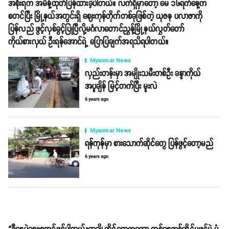
အစိုးရက အမိန့်ထုတ်ပြန်ထားခဲ့ပါတယ်။ လက်ရှိမှာတော့ မေ ၁၆ရက်နေ့က
စတင်ပြီး မြို့နယ်အတွင်းရှိ ဈေးကုန်တိုက်တစ်ခုဖြစ်တဲ့ ယုဇန ပလာဇာကို
ပြန်လည် ဖွင့်လှစ်ခွင့်ပြုပြီလို့မင်္ဂလာတောင်ညွန့်မြို့နယ်လွှတ်တော်
ကိုယ်စားလှယ် ဦးရန်အောင်ရဲ့ ပြောပြချက်အရသိရပါတယ်။
Myanmar News
လှည်းတန်းမှာ အမျိုးသမီးတစ်ဦး ခန္ဓာကိုယ်
အပူချိန် မြင့်တက်ပြီး မူးလဲ
6 years ago
Myanmar News
ရန်ကုန်မှာ စားသောက်ဆိုင်တွေ ပြန်ဖွင့်တော့မည်
6 years ago