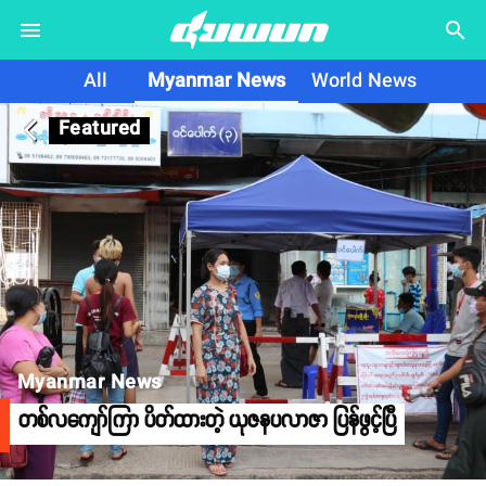
search
All
Myanmar News
World News
Featured
arrow_back_ios
Myanmar News
တစ်လကျော်ကြာ ပိတ်ထားတဲ့ ယုဇနပလာဇာ ပြန်ဖွင့်ပြီ