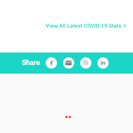
View All Latest COVID-19 Stats
keyboard_arrow_right
Share
email