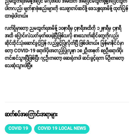
ညမထွက်ရအမိန့်အပြင် မလိုအပ်ပဲ အိမ်ထဲက အိမ်ပြင်မထွက်ဖို့နဲ့အပြင်ထွက်
ပါကလည်း မျက်နှာဖုံးစည်းများကို သေချာတပ်ဆင်ဖို့ ဒေသန္တရအမိန့် ထုတ်ပြန်
ထားခဲ့ပါတယ်။
လက်ရှိမှာတော့ ညမထွက်ရအမိန့် ၁၀နာရီမှ ၄နာရီအထိကို ၁၂နာရီမှ ၄နာရီ
အထိ ပြောင်းလဲသတ်မှတ်ပေးခဲ့ပြီဖြစ်သလို စားသောက်ဆိုင်တွေကိုလည်း
ဆိုင်ထိုင်သုံးဆောင်ခွင့်ပြန် လည်ခွင့်ပြုလိုက်ပြီ ဖြစ်ပါတယ်။ မြန်မာနိုင်ငံမှာ
တော့ COVID-19 ရောဂါပိုးအတည်ပြုလူနာ ၁၈၂ဦးအနက် ၈၉ဦးရောဂါပိုး
ကင်းစင်သွားပြီဖြစ်ပြီး ၇၄ဦးကတော့ ဆေးရုံကပါ ဆင်းခွင့်ရကာ ၆ဦးကတော့
သေဆုံးသွားပါပြီ။
ဆက်စပ်အကြောင်းအရာများ
COVID 19
COVID 19 LOCAL NEWS