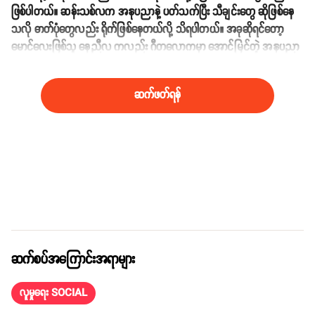
ဖြစ်ပါတယ်။ ဆန်းသစ်လက အနုပညာနဲ့ ပတ်သက်ပြီး သီချင်းတွေ ဆိုဖြစ်နေ
သလို ဓာတ်ပုံတွေလည်း ရိုက်ဖြစ်နေတယ်လို့ သိရပါတယ်။ အခုဆိုရင်တော့
မောင်လေးဖြစ်သူ နေညီလ ကလည်း ဂီတလောကမှာ အောင်မြင်တဲ့ အနုပညာ
ရှင်တစ်ယောက်ဖြစ်ဖို့ ကြိုးစားနေပြီလို့ သိရပါတယ်။
ဆက်ဖတ်ရန်
ဆက်စပ်အကြောင်းအရာများ
လူမှုရေး SOCIAL