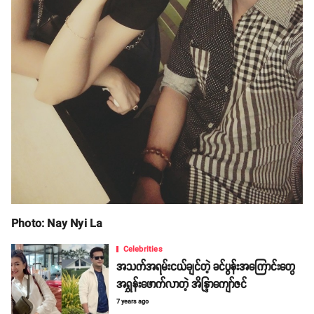
Photo: Nay Nyi La
Celebrities
အသက်အရမ်းငယ်ချင်တဲ့ ခင်ပွန်းအကြောင်းတွေ
အရွှန်းဖောက်လာတဲ့ အိန္ဒြာကျော်ဇင်
7 years ago