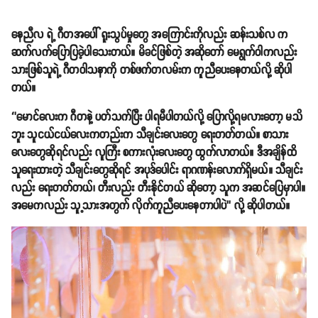
နေညီလ ရဲ့ ဂီတအပေါ် ရူးသွပ်မှုတွေ အကြောင်းကိုလည်း ဆန်းသစ်လ က
ဆက်လက်ပြောပြခဲ့ပါသေးတယ်။ မိခင်ဖြစ်တဲ့ အဆိုတော် မေရွက်ဝါကလည်း
သားဖြစ်သူရဲ့ ဂီတဝါသနာကို တစ်ဖက်တလမ်းက ကူညီပေးနေတယ်လို့ ဆိုပါ
တယ်။
‘’မောင်လေးက ဂီတနဲ့ ပတ်သက်ပြီး ပါရမီပါတယ်လို့ ပြောလို့ရမလားတော့ မသိ
ဘူး သူငယ်ငယ်လေးကတည်းက သီချင်းလေးတွေ ရေးတတ်တယ်။ စာသား
လေးတွေဆိုရင်လည်း လူကြီး စကားလုံးလေးတွေ ထွက်လာတယ်။ ဒီအချိန်ထိ
သူရေးထားတဲ့ သီချင်းတွေဆိုရင် အပုဒ်ပေါင်း ရာဂဏန်းလောက်ရှိမယ်။ သီချင်း
လည်း ရေးတတ်တယ်၊ တီးလည်း တီးနိုင်တယ် ဆိုတော့ သူက အဆင်ပြေမှာပါ။
အမေကလည်း သူ့သားအတွက် လိုက်ကူညီပေးနေတာပါပဲ’’ လို့ ဆိုပါတယ်။