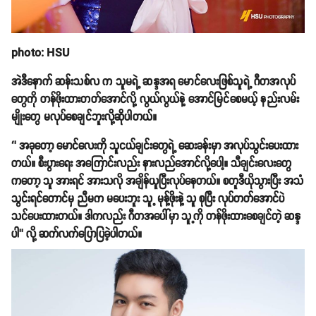
photo: HSU
အဲဒီနောက် ဆန်းသစ်လ က သူမရဲ့ ဆန္ဒအရ မောင်လေးဖြစ်သူရဲ့ ဂီတအလုပ်
တွေကို တန်ဖိုးထားတတ်အောင်လို့ လွယ်လွယ်နဲ့ အောင်မြင်စေမယ့် နည်းလမ်း
မျိုးတွေ မလုပ်စေချင်ဘူးလို့ဆိုပါတယ်။
‘’ အခုတော့ မောင်လေးကို သူငယ်ချင်းတွေရဲ့ ဆေးခန်းမှာ အလုပ်သွင်းပေးထား
တယ်။ စီးပွားရေး အကြောင်းလည်း နားလည်အောင်လို့ပေါ့။ သီချင်းလေးတွေ
ကတော့ သူ အားရင် အားသလို အချိန်ယူပြီးလုပ်နေတယ်။ စတူဒီယိုသွားပြီး အသံ
သွင်းရင်တောင်မှ ညီမက မပေးဘူး သူ့ မုန့်ဖိုးနဲ့ သူ စုပြီး လုပ်တတ်အောင်ပဲ
သင်ပေးထားတယ်။ ဒါကလည်း ဂီတအပေါ်မှာ သူ့ကို တန်ဖိုးထားစေချင်တဲ့ ဆန္ဒ
ပါ’’ လို့ ဆက်လက်ပြောပြခဲ့ပါတယ်။