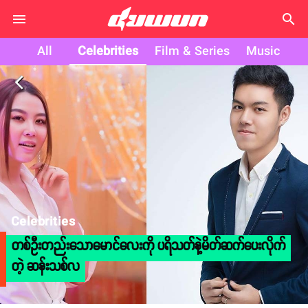
search
All
Celebrities
Film & Series
Music
arrow_back_ios
Celebrities
တစ်ဦးတည်းသောမောင်လေးကို ပရိသတ်နဲ့မိတ်ဆက်ပေးလိုက်
တဲ့ ဆန်းသစ်လ