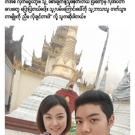
ကအစ လိုက်မရှုပ်ဘူး။ သူ့ ခံစားချက်နဲ့သူဖန်တီးတယ် ပြီးတော့မှ လိုအပ်တာ
လေးတွေ ပြောပြတယ်ပေါ့။ သူ့လမ်းကြောင်းပေါ်ကို သူ့ဘာသာသူ တက်သွား
တာမျိုးကို ညီမ လိုချင်တာပါ’’ လို့ သူကဆိုပါတယ်။