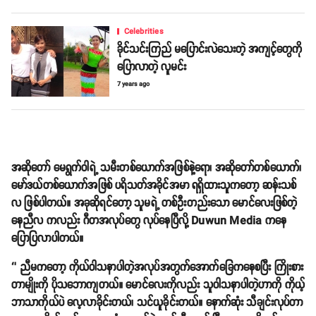
Celebrities
ခိုင်သင်းကြည် မပြောင်းလဲသေးတဲ့ အကျင့်တွေကို
ပြောလာတဲ့ လူမင်း
7 years ago
အဆိုတော် မေရွက်ဝါရဲ့ သမီးတစ်ယောက်အဖြစ်နဲ့ရော၊ အဆိုတော်တစ်ယောက်၊
မော်ဒယ်တစ်ယောက်အဖြစ် ပရိသတ်အခိုင်အမာ ရရှိထားသူကတော့ ဆန်းသစ်
လ ဖြစ်ပါတယ်။ အခုဆိုရင်တော့ သူမရဲ့ တစ်ဦးတည်းသော မောင်လေးဖြစ်တဲ့
နေညီလ ကလည်း ဂီတအလုပ်တွေ လုပ်နေပြီလို့ Duwun Media ကနေ
ပြောပြလာပါတယ်။
‘’ ညီမကတော့ ကိုယ်ဝါသနာပါတဲ့အလုပ်အတွက်အောက်ခြေကနေစပြီး ကြိုးစား
တာမျိုးကို ပိုသဘောကျတယ်။ မောင်လေးကိုလည်း သူဝါသနာပါတဲ့ဟာကို ကိုယ့်
ဘာသာကိုယ်ပဲ လေ့လာခိုင်းတယ်၊ သင်ယူခိုင်းတယ်။ နောက်ဆုံး သီချင်းလုပ်တာ