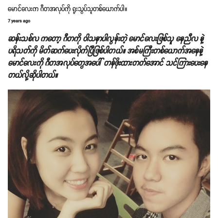
မောင်လေးက ဂီတအလုပ်ကို ရူးသွပ်သူတစ်ယောက်ပါ။
7 years ago
ဆန်းသစ်လ ကတော့ ဂီတကို ဝါသနာပါလွန်းတဲ့ မောင်လေးဖြစ်သူ နေညီလ နဲ့
ပရိသတ်ကို မိတ်ဆက်ပေးလိုက်ပြီဖြစ်ပါတယ်။ အစ်မကြီးတစ်ယောက်အနေနဲ့
မောင်လေးကို ဂီတအလုပ်တွေအပေါ် တန်ဖိုးထားတတ်အောင် သင်ကြားပေးနေ
တယ်လို့ဆိုပါတယ်။