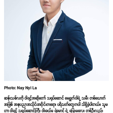
Photo: Nay Nyi La
ဆန်းသစ်လကို ဝါရင့်အဆိုတော် သရုပ်ဆောင် မေရွက်ဝါရဲ့ သမီး တစ်ယောက်
အဖြစ် အနုပညာအသိုင်းအဝိုင်းကရော၊ ပရိသတ်တွေကပါ သိရှိခဲ့ပါတယ်။ သူမ
ဟာ ဝါရင့် သရုပ်ဆောင်ကြီး ဝါးခယ်မ ရဲမောင် ရဲ့ မြေးမလေး တစ်ဦးလည်း