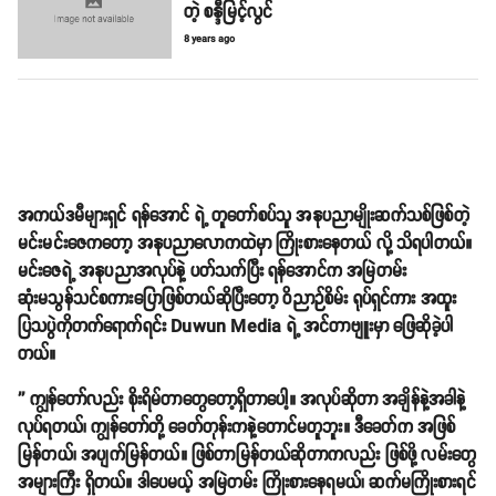
တဲ့ စန္ဒီမြင့်လွင်
8 years ago
အကယ်ဒမီများရှင် ရန်အောင် ရဲ့ တူတော်စပ်သူ အနုပညာမျိုးဆက်သစ်ဖြစ်တဲ့
မင်းမင်းဇေကတော့ အနုပညာလောကထဲမှာ ကြိုးစားနေတယ် လို့ သိရပါတယ်။
မင်းဇေရဲ့ အနုပညာအလုပ်နဲ့ ပတ်သက်ပြီး ရန်အောင်က အမြဲတမ်း
ဆုံးမသွန်သင်စကားပြောဖြစ်တယ်ဆိုပြီးတော့ ဝိညာဉ်စိမ်း ရုပ်ရှင်ကား အထူး
ပြသပွဲကိုတက်ရောက်ရင်း Duwun Media ရဲ့ အင်တာဗျူးမှာ ဖြေဆိုခဲ့ပါ
တယ်။
'' ကျွန်တော်လည်း စိုးရိမ်တာတွေတော့ရှိတာပေါ့။ အလုပ်ဆိုတာ အချိန်နဲ့အခါနဲ့
လုပ်ရတယ်၊ ကျွန်တော်တို့ ခေတ်တုန်းကနဲ့တောင်မတူဘူး။ ဒီခေတ်က အဖြစ်
မြန်တယ်၊ အပျက်မြန်တယ်။ ဖြစ်တာမြန်တယ်ဆိုတာကလည်း ဖြစ်ဖို့ လမ်းတွေ
အများကြီး ရှိတယ်။ ဒါပေမယ့် အမြဲတမ်း ကြိုးစားနေရမယ်၊ ဆက်မကြိုးစားရင်