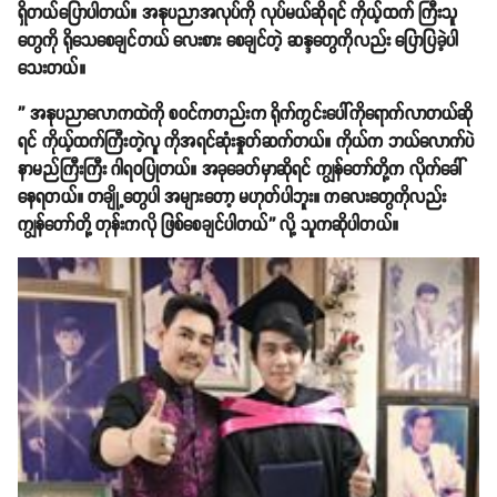
ရှိတယ်ပြောပါတယ်။ အနုပညာအလုပ်ကို လုပ်မယ်ဆိုရင် ကိုယ့်ထက် ကြီးသူ
တွေကို ရိုသေစေချင်တယ် လေးစား စေချင်တဲ့ ဆန္ဒတွေကိုလည်း ပြောပြခဲ့ပါ
သေးတယ်။
'' အနုပညာလောကထဲကို စဝင်ကတည်းက ရိုက်ကွင်းပေါ်ကိုရောက်လာတယ်ဆို
ရင် ကိုယ့်ထက်ကြီးတဲ့လူ ကိုအရင်ဆုံးနှုတ်ဆက်တယ်။ ကိုယ်က ဘယ်လောက်ပဲ
နာမည်ကြီးကြီး ဂါရဝပြုတယ်။ အခုခေတ်မှာဆိုရင် ကျွန်တော်တို့က လိုက်ခေါ်
နေရတယ်။ တချို့တွေပါ အများတော့ မဟုတ်ပါဘူး။ ကလေးတွေကိုလည်း
ကျွန်တော်တို့ တုန်းကလို ဖြစ်စေချင်ပါတယ်'' လို့ သူကဆိုပါတယ်။