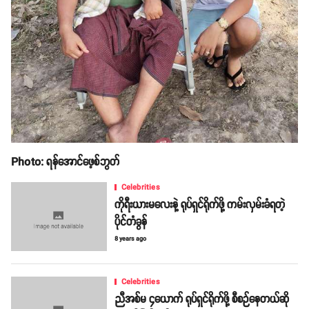
Photo: ရန်အောင်ဖေ့စ်ဘွတ်
Celebrities
ကိုရီးယားမလေးနဲ့ ရုပ်ရှင်ရိုက်ဖို့ ကမ်းလှမ်းခံရတဲ့
ပိုင်တံခွန်
8 years ago
Celebrities
ညီအစ်မ ၄ယောက် ရုပ်ရှင်ရိုက်ဖို့ စီစဉ်နေတယ်ဆို