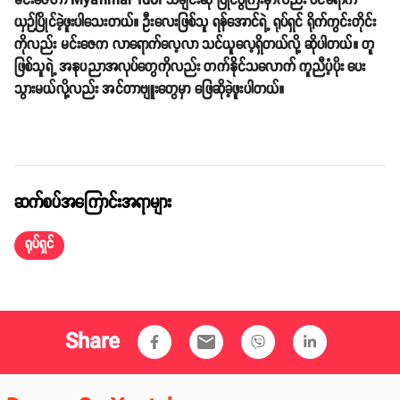
မင်းဇေဟာ Myanmar Idol သီချင်းဆို ပြိုင်ပွဲကြီးမှာလည်း ဝင်ရောက်
ယှဉ်ပြိုင်ခဲ့ဖူးပါသေးတယ်။ ဦးလေးဖြစ်သူ ရန်အောင်ရဲ့ ရုပ်ရှင် ရိုက်ကွင်းတိုင်း
ကိုလည်း မင်းဇေက လာရောက်လေ့လာ သင်ယူလေ့ရှိတယ်လို့ ဆိုပါတယ်။ တူ
ဖြစ်သူရဲ့ အနုပညာအလုပ်တွေကိုလည်း တက်နိုင်သလောက် ကူညီပံ့ပိုး ပေး
သွားမယ်လို့လည်း အင်တာဗျူးတွေမှာ ဖြေဆိုခဲ့ဖူးပါတယ်။
ဆက်စပ်အကြောင်းအရာများ
ရုပ်ရှင်
Share
email