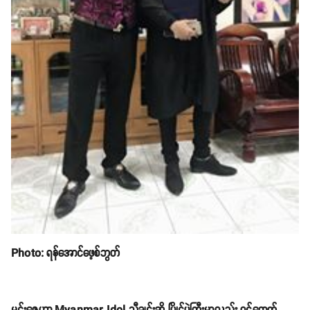
Photo: ရန်အောင်ဖေ့စ်ဘွတ်