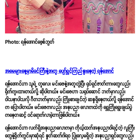
Photo: ရန်အောင်ဖေ့စ်ဘွတ်
အမေများနေ့မှာမိခင်ကြီးနဲ့အတူ ပျော်ရွှင်ကြည်နူးနေတဲ့ ရန်အောင်
ရန်အောင်ဟာ သူရဲ့ တူလေး မင်းဇေနဲ့အတူတွဲပြီး ရုပ်ရှင်ဇာတ်ကားတွေလည်း
ရိုက်ကူးထားတယ်လို့ ဆိုပါတယ်။ မင်းဇေဟာ သရုပ်ဆောင် ဘက်မှာလည်း
ဝါသနာပါသလို ဂီတဘက်မှာလည်း ကြိုးစားချင်တဲ့ ဆန္ဒရှိနေတယ်လို့ ရန်အောင်
က ပြောပါတယ်။ မင်းဇေကလည်း အနုပညာ လောကထဲကို ရွှေကြိုရွေးချယ်ပွဲ
ကနေတဆင့် ဝင်ရောက်လာခဲ့တာဖြစ်ပါတယ်။
ရန်အောင်ဟာ လက်ရှိအနုပညာလောကမှာ ကိုယ့်ထက်အနုပညာဝါရင့်တဲ့ လူကြီး
တွေနဲ့ရိုက်ကွင်းမှာဆုံရင် နှုတ်ဆက်ဂါရဝ ပြုလေ့မရှိတဲ့ အနုပညာရှင်တွေလည်း