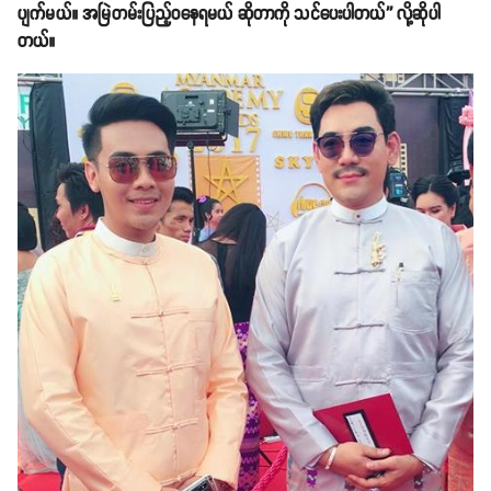
ပျက်မယ်။ အမြဲတမ်းပြည့်ဝနေရမယ် ဆိုတာကို သင်ပေးပါတယ်'' လို့ဆိုပါ
တယ်။