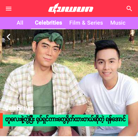
search
All
Celebrities
Film & Series
Music
arrow_back_ios
Celebrities
တူလေးနဲ့တွဲပြီး ရုပ်ရှင်ကားတွေရိုက်ထားတယ်ဆိုတဲ့ ရန်အောင်