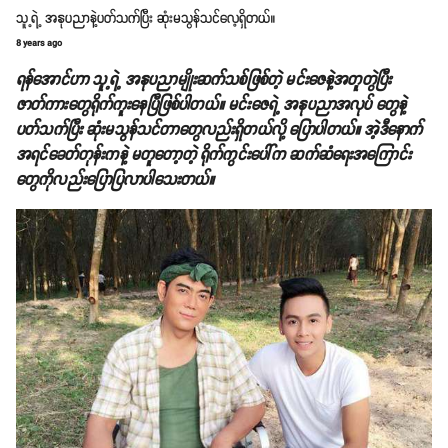
သူ့ရဲ့ အနုပညာနဲ့ပတ်သက်ပြီး ဆုံးမသွန်သင်လေ့ရှိတယ်။
8 years ago
ရန်အောင်ဟာ သူ့ရဲ့ အနုပညာမျိုးဆက်သစ်ဖြစ်တဲ့ မင်းဇေနဲ့အတူတွဲပြီး
ဇာတ်ကားတွေရိုက်ကူးနေပြီဖြစ်ပါတယ်။ မင်းဇေရဲ့ အနုပညာအလုပ် တွေနဲ့
ပတ်သက်ပြီး ဆုံးမသွန်သင်တာတွေလည်းရှိတယ်လို့ ပြောပါတယ်။ အဲ့ဒီနောက်
အရင်ခေတ်တုန်းကနဲ့ မတူတော့တဲ့ ရိုက်ကွင်းပေါ်က ဆက်ဆံရေးအကြောင်း
တွေကိုလည်းပြောပြလာပါသေးတယ်။