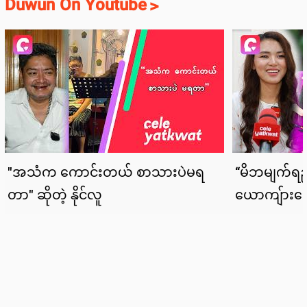
Duwun On Youtube
>