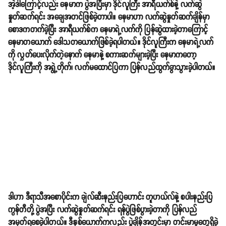
အဲ့ဒါကြောင့်လည်း နေမာက ပွဲအပြီးမှာ ဒိုင်လူကြီး အာရီယက်စ်နဲ့ လက်ဆွဲ
နှုတ်ဆက်ရင်း အချေအတင်ဖြစ်ခဲ့တာပါ။ နေမာဟာ လက်ဆွဲနှုတ်ဆက်ချိန်မှာ
စောဒကတက်ခဲ့ပြီး အာရီယက်စ်က နေမာရဲ့လက်ကို ပြန်ဆွဲထားခဲ့တာကြောင့်
နေမာတယောက် ဒေါသတယောက်ဖြစ်ခဲ့ရပါတယ်။ ဒိုင်လူကြီးက နေမာရဲ့လက်
ကို လွှတ်ပေးလိုက်တဲ့နောက် နေမာနဲ့ စကားဆက်များခဲ့ပြီး နေမာကတော့
ဒိုင်လူကြီးကို အရွဲ့တိုက်၊ လက်မထောင်ပြကာ ပြန်လည်ထွက်ခွာသွားခဲ့ပါတယ်။
ဒါဟာ ဒီရာသီအစောပိုင်းက ချဲလ်ဆီးနည်းပြဟောင်း တူဟယ်လ်နဲ့ စပါးနည်းပြ
ကွန်တီတို့ ပွဲအပြီး လက်ဆွဲနှုတ်ဆက်ရင်း ရန်ပွဲဖြစ်ပွားခဲ့တာကို ပြန်လည်
အမှတ်ရစေခဲ့ပါတယ်။ ဒီနှစ်ယောက်ကလည်း ပွဲချိန်အတွင်းမှာ တင်းမာမှုတွေရှိခဲ့