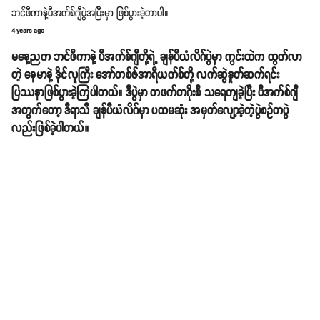
ဘင်ဖီကာနဲ့ပီအက်စ်ဂျီပွဲအပြီးမှာ ဖြစ်ပွားခဲ့တာပါ။
4 years ago
မနေ့ညက ဘင်ဖီကာနဲ့ ပီအက်စ်ဂျီတို့ရဲ့ ချန်ပီယံလိဂ်ပွဲမှာ ကွင်းထဲက ထွက်လာ
တဲ့ နေမာနဲ့ ဒိုင်လူကြီး အော်တစ်ဇ်အာရီယက်စ်တို့ လက်ဆွဲနှုတ်ဆက်ရင်း
ပြဿနာဖြစ်ပွားခဲ့ကြပါတယ်။ ဒီပွဲမှာ တဖက်တဂိုးစီ သရေကျခဲ့ပြီး ပီအက်စ်ဂျီ
အတွက်တော့ ဒီရာသီ ချန်ပီယံလိဂ်မှာ ပထမဆုံး အမှတ်လျော့ခဲ့တဲ့ပွဲစဥ်တပွဲ
လည်းဖြစ်ခဲ့ပါတယ်။