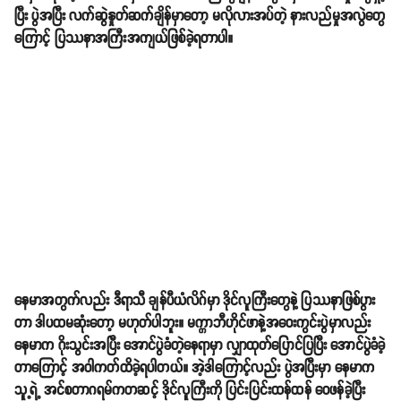
ပြီး ပွဲအပြီး လက်ဆွဲနှုတ်ဆက်ချိန်မှာတော့ မလိုလားအပ်တဲ့ နားလည်မှုအလွဲတွေ
ကြောင့် ပြဿနာအကြီးအကျယ်ဖြစ်ခဲ့ရတာပါ။
နေမာအတွက်လည်း ဒီရာသီ ချန်ပီယံလိဂ်မှာ ဒိုင်လူကြီးတွေနဲ့ ပြဿနာဖြစ်ပွား
တာ ဒါပထမဆုံးတော့ မဟုတ်ပါဘူး။ မက္ကာဘီဟိုင်ဖာနဲ့အဝေးကွင်းပွဲမှာလည်း
နေမာက ဂိုးသွင်းအပြီး အောင်ပွဲခံတဲ့နေရာမှာ လျှာထုတ်ပြောင်ပြပြီး အောင်ပွဲခံခဲ့
တာကြောင့် အဝါကတ်ထိခဲ့ရပါတယ်။ အဲ့ဒါကြောင့်လည်း ပွဲအပြီးမှာ နေမာက
သူ့ရဲ့ အင်စတာဂရမ်ကတဆင့် ဒိုင်လူကြီးကို ပြင်းပြင်းထန်ထန် ဝေဖန်ခဲ့ပြီး