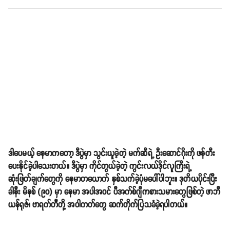
ဒါပေမယ့် နေမာကတော့ ဒီပွဲမှာ သွင်းယူခဲ့တဲ့ မက်ဆီရဲ့ ဦးဆောင်ဂိုးကို ဖန်တီး
ပေးနိုင်ခဲ့ပါသေးတယ်။ ဒီပွဲမှာ ကိုင်တွယ်ခဲ့တဲ့ ကွင်းလယ်ဒိုင်လူကြီးရဲ့
ဆုံးဖြတ်ချက်တွေကို နေမာတယောက် နှစ်သက်ခဲ့ပုံမပေါ်ပါဘူး။ ဒုတိယပိုင်းပြီး
ခါနီး မိနစ် (၉၀) မှာ နေမာ အပါအဝင် ပီအက်စ်ဂျီကစားသမားတွေဖြစ်တဲ့ ဖာဘီ
ယန်ရုဇ်၊ ဗာရက်တီတို့ အဝါကတ်တွေ ဆက်တိုက်ပြသခံခဲ့ရပါတယ်။