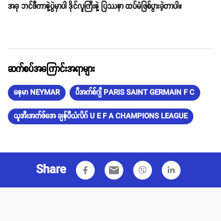
အခု ဘင်ဖီကာနဲ့ပွဲမှာပါ ဒိုင်လူကြီးနဲ့ ပြဿနာ ထပ်မံဖြစ်ပွားခဲ့တာပါ။
ဆက်စပ်အကြောင်းအရာများ
နေမာ NEYMAR
ပီအက်စ်ဂျီ PARIS SAINT GERMAIN F C
ယူအီးအက်ဖ်အေ ချန်ပီယံလိဂ် U E F A CHAMPIONS LEAGUE
Share
email