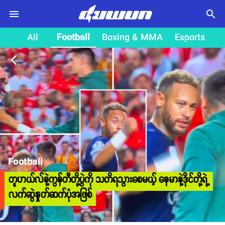
search
All
Football
Boxing & MMA
Esports
arrow_back_ios
Football
တူဟယ်လ်နဲ့ကွန်တီတို့ပွဲကို သတိရသွားစေမယ့် နေမာနဲ့ဒိုင်တို့ရဲ့
လက်ဆွဲနှုတ်ဆက်ပုံအဖြစ်