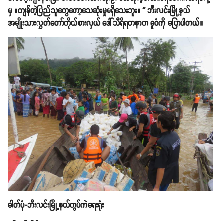
မှ ။ကျန်တဲ့ပြည်သူတွေတော့သေဆုံးမှုမရှိသေးဘူး။ '' ဘီးလင်းမြို့နယ်
အမျိုးသားလွှတ်တော်ကိုယ်စားလှယ် ဒေါ်သီရိရတနာက ဓူဝံကို ပြောပါတယ်။
ဓါတ်ပုံ-ဘီးလင်းမြို့နယ်ကွပ်ကဲရေးရုံး