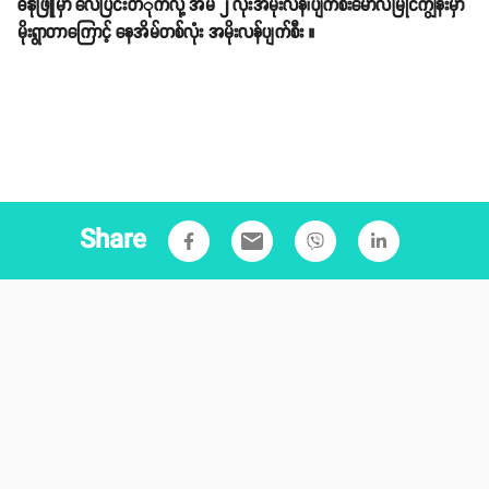
ဓနုဖြူမှာ လေပြင်းတိိုက်လို့ အိမ် ၂ လုံးအမိုးလန်၊ပျက်စီးမော်လမြိုင်ကျွန်းမှာ
မိုးရွာတာကြောင့် နေအိမ်တစ်လုံး အမိုးလန်ပျက်စီး ။
Share
email