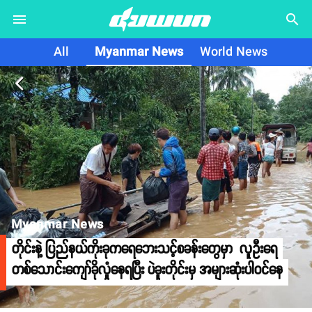
search
All
Myanmar News
World News
arrow_back_ios
Myanmar News
တိုင်းနဲ့ ပြည်နယ်ကိုးခုကရေဘေးသင့်စခန်းတွေမှာ လူဦးရေ
တစ်သောင်းကျော်ခိုလှုံနေရပြီး ပဲခူးတိုင်းမှ အများဆုံးပါဝင်နေ