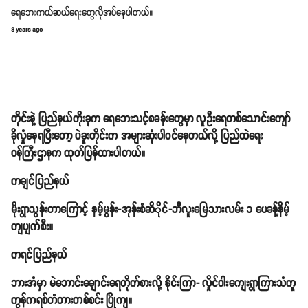
ရေဘေးကယ်ဆယ်ရေးတွေလိုအပ်နေပါတယ်။
8 years ago
တိုင်းနဲ့ ပြည်နယ်ကိုးခုက ရေဘေးသင့်စခန်းတွေမှာ လူဦးရေတစ်သောင်းကျော်
ခိုလှုံနေရပြီးတော့ ပဲခူးတိုင်းက အများဆုံးပါဝင်နေတယ်လို့ ပြည်ထဲရေး
ဝန်ကြီးဌာနက ထုတ်ပြန်ထားပါတယ်။
ကချင်ပြည်နယ်
မိုးရွာသွန်းတာကြောင့် နမ့်မွန်း-အုန်းစံဆိိုင်-ဘီလူးမြေသားလမ်း ၁ ပေခန့်နိမ့်
ကျပျက်စီး။
ကရင်ပြည်နယ်
ဘားအံမှာ မဲဘောင်းချောင်းရေတိုက်စားလို့ နိုင်းကြာ- လှိုင်ဝါးကျေးရွာကြားသံကူ
ကွန်ကရစ်တံတားတစ်စင်း ပြိုကျ။