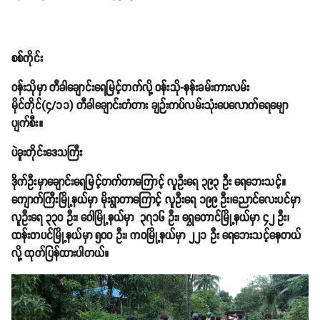
စစ်ကိုင်း
ဝန်းသိုမှာ တီခါချောင်းရေမြင့်တက်လို့ ဝန်းသို-နန်းခမ်းကားလမ်း
မိုင်တိုင်(၄/၁၁) တီခါချောင်းတံတား ချဉ်းကပ်လမ်းသုံးပေလောက်ရေမျော
ပျက်စီး။
ပဲခူးတိုင်းဒေသကြီး
ဒိုက်ဦးမှာချောင်းရေမြင့်တက်တာကြောင့် လူဦးရေ ၃၉၃ ဦး ရေဘေးသင့်။
ကျောက်ကြီးမြို့နယ်မှာ မိုးရွာတာကြောင့် လူဦးရေ ၁၉၉ ဦး၊ညောင်လေးပင်မှာ
လူဦးရေ ၃၃၀ ဦး၊ ဝေါမြို့နယ်မှာ ၃၇၁၆ ဦး၊ ရွှေတောင်မြို့နယ်မှာ ၄၂ ဦး၊
ထန်းတပင်မြို့နယ်မှာ ၅၀၀ ဦး၊ ကဝမြို့နယ်မှာ ၂၂၁ ဦး ရေဘေးသင့်နေတယ်
လို့ ထုတ်ပြန်ထားပါတယ်။