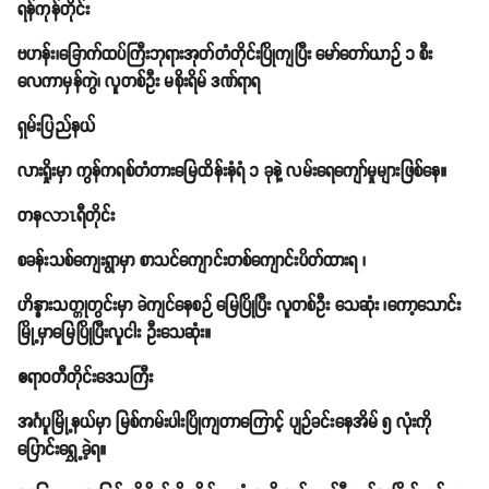
ရန်ကုန်တိုင်း
ဗဟန်း၊ခြောက်ထပ်ကြီးဘုရားအုတ်တံတိုင်းပြိုကျပြီး မော်တော်ယာဉ် ၁ စီး
လေကာမှန်ကွဲ၊ လူတစ်ဦး မစိုးရိမ် ဒဏ်ရာရ
ရှမ်းပြည်နယ်
လားရှိုးမှာ ကွန်ကရစ်တံတားမြေထိန်းနံရံ ၁ ခုနဲ့ လမ်းရေကျော်မှုများဖြစ်နေ။
တနလာၤရီတိုင်း
စခန်းသစ်ကျေးရွာမှာ စာသင်ကျောင်းတစ်ကျောင်းပိတ်ထားရ ၊
ဟိန္နားသတ္တုတွင်းမှာ ခဲကျင်နေစဉ် မြေပြိုပြီး လူတစ်ဦး သေဆုံး ၊ကော့သောင်း
မြို့မှာမြေပြိုပြီးလူငါး ဦးသေဆုံး။
ဧရာဝတီတိုင်းဒေသကြီး
အင်္ဂပူမြို့နယ်မှာ မြစ်ကမ်းပါးပြိုကျတာကြောင့် ပျဉ်ခင်းနေအိမ် ၅ လုံးကို
ပြောင်းရွှေ့ခဲ့ရ။