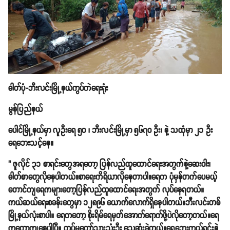
ဓါတ်ပုံ-ဘီးလင်းမြို့နယ်ကွပ်ကဲရေးရုံး
မွန်ပြည်နယ်
ပေါင်မြို့နယ်မှာ လူဦးရေ ၅၀ ၊ ဘီးလင်းမြို့မှာ ၅၆၇၀ ဦး၊ နဲ့ သထုံမှာ ၂၁ ဦး
ရေဘေးသင့်နေ။
" ဇူလိုင် ၃၁ စာရင်းတွေအရတော့ ပြန်လည်ထူထောင်ရေးအတွက်နဲ့ဆေးဝါး၊
ဓါတ်စာတွေလိုနေပါတယ်။စာရေးကိရိယာလိုနေတာပါ။ရေက ပုံမှန်တက်ပေမယ့်
တောင်ကျရေကများတော့ပြန်လည်ထူထောင်ရေးအတွက် လုပ်နေရတယ်။
ကယ်ဆယ်ရေးစခန်းတွေမှာ ၁၂၈၉၆ ယောက်လောက်ရှိနေပါတယ်။ဘီးလင်းတစ်
မြို့နယ်လုံးစာပါ။ ရေကတော့ စိုးရိမ်ရေမှတ်အောက်ရောက်ဖို့ပဲလိုတော့တယ်။ရေ
ကတော့ကျနေပါပြီ။ တပ်မတော်သားသုံးဦး သေဆုံးခဲ့တယ်။ရေဘေးကယ်ရင်းနဲ့