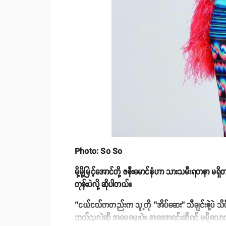
Photo: So So
မို့မို့မြင့်အောင်တို့ ဇနီးမောင်နှံဟာ သားသမီးရတနာ မ
တုန်းပဲလို့ ဆိုပါတယ်။
‘’ငယ်ငယ်ကတည်းက သူ့ကို ‘’အိပ်ဆေး’’ သီချင်းနဲ့ပဲ 
ဘယ်သူလဲဆို အမေမွှေးပဲ။ အဖေအရင်းဆိုရင် မမို့ယောက