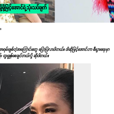
ို့မြင့်အောင်ရဲ့သုံးသပ်ချက်
။
ို အရမ်းချစ်တဲ့အကြောင်းတွေ ပြောပြလာပါတယ်။ ဝါဆိုမြင့်အောင်ဟာ စီးပွားရေးမှာ
 ထူးချွန်စေချင်တယ်လို့ ဆိုပါတယ်။