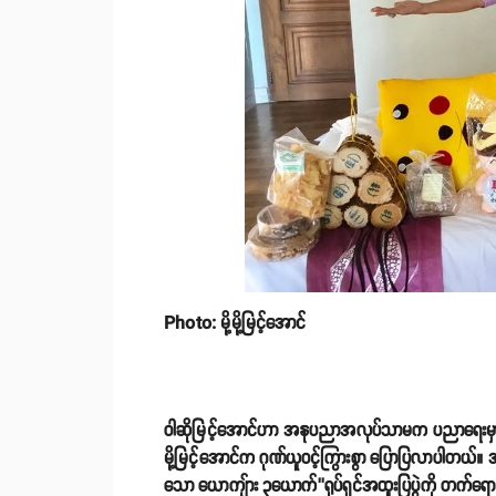
Photo: မို့မို့မြင့်အောင်
ဝါဆိုမြင့်အောင်ဟာ အနုပညာအလုပ်သာမက ပညာရေးမှာလည်း
မို့မြင့်အောင်က ဂုဏ်ယူဝင့်ကြွားစွာ ပြောပြလာပါတယ်။
သော ယောကျ်ား ၃ယောက်’’ရုပ်ရှင်အထူးပြပွဲကို တက်ရောက