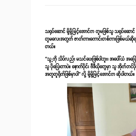
သရုပ်ဆောင် မို့မို့မြင့်အောင်က တူမဖြစ်သူ သရုပ်ဆေ
တူမလေးအတွက် ဇာတ်ကားကောင်းတစ်ကားဖြစ်မယ်ဆိုရင်
တယ်။
‘’သူ့ကို သိပ်လည်း မသင်ပေးဖြစ်ပါဘူး၊ အပေါ်ယံ အခ
သူ ပိုပြေးတာပဲ။ နောက်ပိုင်း ဗီဒီယိုတွေမှာ သူ အို
အတူတူရိုက်ဖြစ်မှာပါ’’ လို့ မို့မို့မြင့်အောင်က ဆိုပါတယ်။