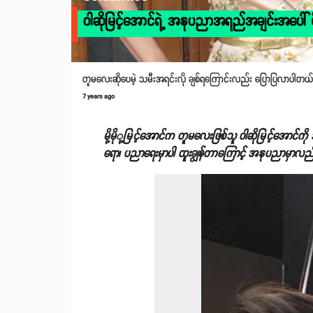
ဝါဆိုမြင့်အောင်ရဲ့ အနုပညာအရည်အချင်းအပေါ် မို့မ
တူမလေးဆိုပေမဲ့ သမီးအရင်းလို ချစ်ရကြောင်းလည်း ပြောပြလာပါတယ်
7 years ago
မို့မိုု့မြင့်အောင်က တူမလေးဖြစ်သူ ဝါဆိုမြင့်အောင်က
ရော၊ ပညာရေးမှာပါ ထူးချွန်တာကြောင့် အနုပညာမှာလည်း