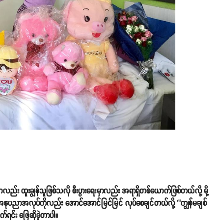
 ထူးချွန်သူဖြစ်သလို စီးပွားရေးမှာလည်း အရာရှိတစ်ယောက်ဖြစ်တယ်လို့ မို့
 အနုပညာအလုပ်ကိုလည်း အောင်အောင်မြင်မြင် လုပ်စေချင်တယ်လို့ ‘’ကျွန်မချစ်
်ရင်း ဖြေဆိုခဲ့တာပါ။