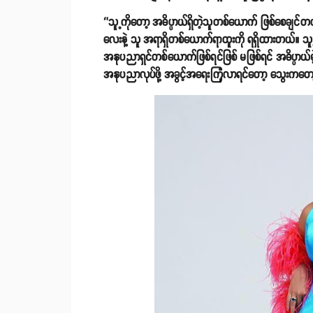
‘’သူ့ကိုတော့ အဓိပ္ပာယ်ရှိတဲ့သူတစ်ယောက် ဖြစ်စေချင
လေးနဲ့ သူ အရာရှိတစ်ယောက်ရာထူးကို ရရှိထားတယ်။ သူ့အ
အနုပညာရှင်တစ်ယောက်ဖြစ်ရင်ဖြစ် မဖြစ်ရင် အဓိပ္ပာယ်
အနုပညာလုပ်ဖို့ အခွင့်အရေးကြုံလာရင်တော့ သွေးကတော