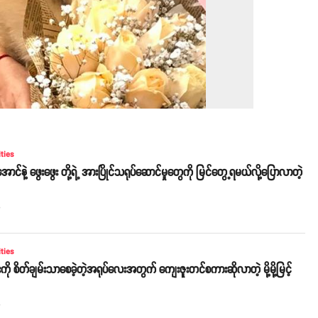
ities
မြင့်အောင်နဲ့ ဖွေးဖွေး တို့ရဲ့ အားပြိုင်သရုပ်ဆောင်မှုတွေကို မြင်တွေ့ရမယ်လို့ပြောလာတဲ့
o
ities
းကို စိတ်ချမ်းသာစေခဲ့တဲ့အရုပ်လေးအတွက် ကျေးဇူးတင်စကားဆိုလာတဲ့ မို့မို့မြင့်
o