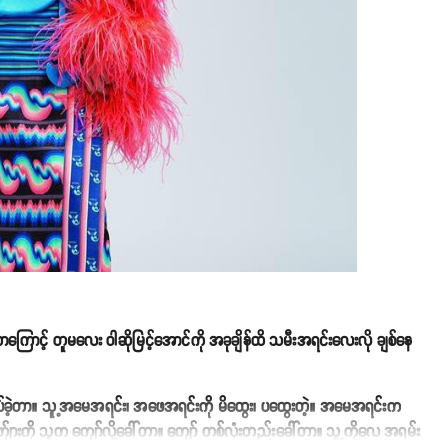
ရှိတာကြောင့် တူမလေး ဝါဆိုမြင့်အောင်ကို အခုချိန်ထိ သမီးအရင်းလေးလို ချစ်နေ
သိပ်ခဲ့တာ။ သူ့အမေအရင်း၊ အဖေအရင်းကို မိထွေး၊ ပထွေးတဲ့။ အမေအရင်းက
်ျားကို သူက ကျော်လို့ခေါ်တာ။ ကျော် တစ်လုံးတည်းခေါ်တာ။ သူ့ကိုလေ အရမ်း