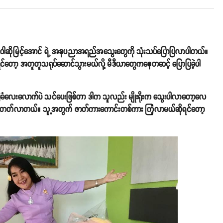
ာင် ဝါဆိုမြင့်အောင် ရဲ့ အနုပညာအရည်အသွေးတွေကို သုံးသပ်ပြောပြလာပါတယ်။
တော့ အတူတူသရုပ်ဆောင်သွားမယ်လို့ မီဒီယာတွေကနေတဆင့် ပြောပြခဲ့ပါ
ြေခံလေးလောက်ပဲ သင်ပေးဖြစ်တာ ဒါက သူလည်း မျိုးရိုးက သွေးပါလာတော့လေ
က်တင်ပိုတတ်လာတယ်။ သူ့အတွက် ဇာတ်ကားကောင်းတစ်ကား ကြုံလာမယ်ဆိုရင်တော့