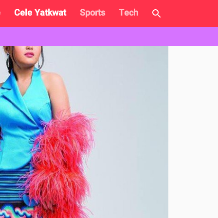
e
Cele Yatkwat
Sports
Tech