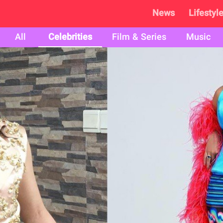
News
Lifestyl
All
Celebrities
Film & Series
Music