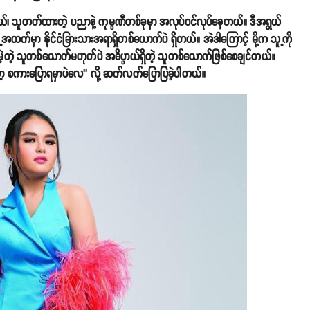
်တယ်၊ သူတတ်ထားတဲ့ ပညာနဲ့ ကုမ္ပဏီတစ်ခုမှာ အလုပ်ဝင်လုပ်နေတယ်။ ဒီအရွယ်
ထက်မှာ နိုင်ငံခြားသားအရာရှိတစ်ယောက်ပဲ ရှိတယ်။ အဲဒါကြောင့် မို့က သူ့ကို
မဲ့တဲ့ သူတစ်ယောက်မဟုတ်ပဲ အဓိပ္ပာယ်ရှိတဲ့ သူတစ်ယောက်ဖြစ်စေချင်တယ်။
့ စကားပြောရမှာပဲလေ’’ လို့ ဆက်လက်ပြောပြခဲ့ပါတယ်။