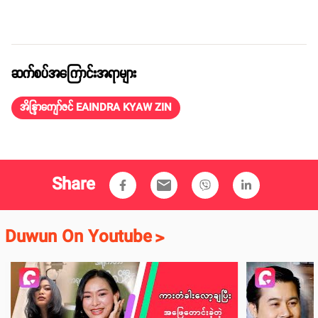
ဆက်စပ်အကြောင်းအရာများ
အိန္ဒြာကျော်ဇင် EAINDRA KYAW ZIN
Share
email
Duwun On Youtube
>