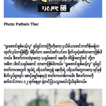
Photo: Pathein Thar
‘’ရူးအောင်ချစ်မယ့်လူ’’ ရုပ်ရှင်ကားကြီးကိုတော့ ပုသိမ်သားအင်တာတိန်းမန့်က
ထုတ်လုပ်တာဖြစ်ပြီး ဒါရိုက်တာ အောင်ဇော်လင်းက ရိုက်ကူးပုံဖော်ထားတာဖြစ်ပါ
တယ်။ ဒီဇာတ်ကားထဲမှာတော့ သရုပ်ဆောင် နေတိုး၊ အိန္ဒြာကျော်ဇင် တို့က
အဓိက ပါဝင်သရုပ်ဆောင် ထားတာဖြစ်ပါတယ်။ ‘’ရူးအောင်ချစ်မယ့်လူ’’ ရုပ်ရှင်
ဇာတ်ကားအတွက် အူဝဲရဲ့ ပရိသတ်တွေနဲ့ နေတိုးရဲ့ ပရိသတ်တွေကတော့ ရင်ခုန်
စိတ်လှုပ်ရှားရင်း စောင့်မျှော်နေရတဲ့ ဇာတ်ကားတစ်ကားပါ။ ဒီဇာတ်ကားကို
စက်တင်ဘာလ ၁၂ ရက်နေ့မှာ ရုံတင်ပြသသွားမယ်လို့သိရပါတယ်။