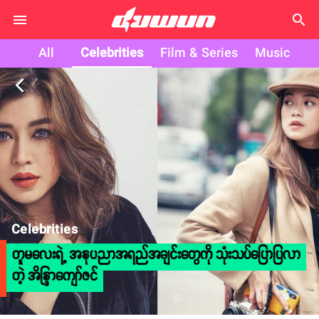
search
All
Celebrities
Film & Series
Music
arrow_back_ios
Celebrities
တူမလေးရဲ့ အနုပညာအရည်အချင်းတွေကို သုံးသပ်ပြောပြလာ
တဲ့ အိန္ဒြာကျော်ဇင်