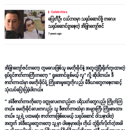
Celebrities
ပြေတီဦး ငယ်ဘဝမှာ သရုပ်ဆောင်ဖို့ ကလေး
သရုပ်ဆောင်ရှာနေတဲ့ အိန္ဒြာကျော်ဇင်
7 years ago
အိန္ဒြာကျော်ဇင်ကတော့ တူမလေးဖြစ်သူ မေတိုးခိုင်နဲ့ အတူတွဲပြီးရိုက်ကူးထားတဲ့
ရုပ်ရှင်ဇာတ်ကားကြီးကတော့ ‘’ ရူးအောင်ချစ်မယ့် လူ’’ လို့ ဆိုပါတယ်။ ဒီ
ဇာတ်ကားထဲမှာ မေတိုးခိုင်ရဲ့ ကြိုးစားမှုတွေကိုလည်း မီဒီယာတွေကနေတဆင့်
သုံးသပ်ပြောပြခဲ့ပါတယ်။
‘’ အဲဒီဇာတ်ကားကိုတော့ ဝတ္ထုလေးကတည်းက ပရိသတ်တွေလည်း ကြိုက်ကြ
တယ်။ မေတိုးခိုင်လေးကလည်း သူ ဒီဖာတ်ကားထဲမှာ အများကြီး ကြိုးစားထား
တယ်။ သူ့ရဲ့ ပထမဆုံး ဇာတ်ကားဖြစ်ပေမယ့် သရုပ်ဆောင် ဝါသနာပါတဲ့
အတွက် အဲဒီသွေးတွေကတော့ သူ့မှာ ပါနေမှာပေါ့။ ကိုယ် တွဲရိုက်လိုက်တဲ့အခါ