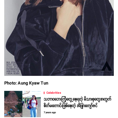
Photo: Aung Kyaw Tun
Celebrities
သဘာဝဘေးကြုံတွေ့နေရတဲ့ မိသားစုတွေအတွက်
စိတ်မကောင်းဖြစ်နေတဲ့ အိန္ဒြာကျော်ဇင်
7 years ago