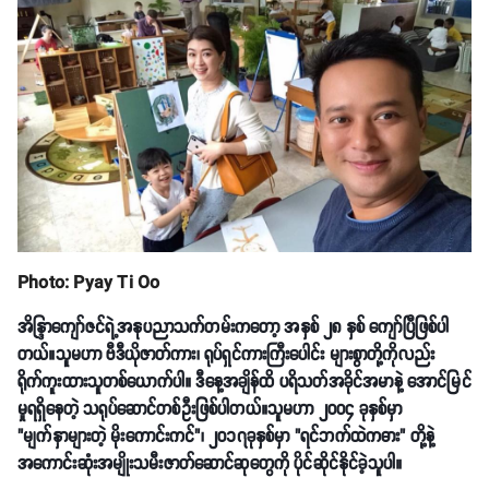
Photo: Pyay Ti Oo
အိန္ဒြာကျော်ဇင်ရဲ့အနုပညာသက်တမ်းကတော့ အနှစ် ၂၈ နှစ် ကျော်ပြီဖြစ်ပါ
တယ်။သူမဟာ ဗီဒီယိုဇာတ်ကား၊ ရုပ်ရှင်ကားကြီးပေါင်း များစွာတို့ကိုလည်း
ရိုက်ကူးထားသူတစ်ယောက်ပါ။ ဒီနေ့အချိန်ထိ ပရိသတ်အခိုင်အမာနဲ့ အောင်မြင်
မှုရရှိနေတဲ့ သရုပ်ဆောင်တစ်ဦးဖြစ်ပါတယ်။သူမဟာ ၂၀၀၄ ခုနှစ်မှာ
"မျက်နှာများတဲ့ မိုးကောင်းကင်"၊ ၂၀၁၇ခုနှစ်မှာ "ရင်ဘက်ထဲကဓား" တို့နဲ့
အကောင်းဆုံးအမျိုးသမီးဇာတ်ဆောင်ဆုတွေကို ပိုင်ဆိုင်နိုင်ခဲ့သူပါ။