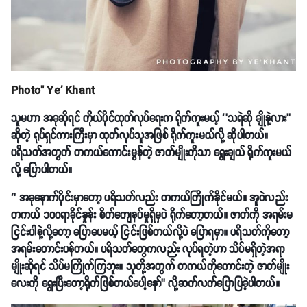
Photo" Ye' Khant
သူမဟာ အခုဆိုရင် ကိုယ်ပိုင်ထုတ်လုပ်ရေးက ရိုက်ကူးမယ့် ‘’သရဲဆို ချိုနဲ့လား’’
ဆိုတဲ့ ရုပ်ရှင်ကားကြီးမှာ ထုတ်လုပ်သူအဖြစ် ရိုက်ကူးမယ်လို့ ဆိုပါတယ်။
ပရိသတ်အတွက် တကယ်ကောင်းမွန်တဲ့ ဇာတ်မျိုးကိုသာ ရွေးချယ် ရိုက်ကူးမယ်
လို့ ပြောပါတယ်။
‘’ အခုနောက်ပိုင်းမှာတော့ ပရိသတ်လည်း တကယ်ကြိုက်နိုင်မယ်။ အူဝဲလည်း
တကယ် ၁၀၀ရာခိုင်နှုန်း စိတ်ကျေနပ်မှုရှိမှပဲ ရိုက်တော့တယ်။ ဇာတ်ကို အရမ်းမ
ငြင်းပါနဲ့လို့တော့ ပြောပေမယ့် ငြင်းဖြစ်တယ်လို့ပဲ ပြောရမှာ။ ပရိသတ်ကိုတော့
အရမ်းတောင်းပန်တယ်။ ပရိသတ်တွေကလည်း လုပ်ရတဲ့ဟာ သိပ်မရှိတဲ့အရာ
မျိုးဆိုရင် သိပ်မကြိုက်ကြဘူး။ သူတို့အတွက် တကယ်ကိုကောင်းတဲ့ ဇာတ်မျိုး
လေးကို ရွေးပြီးတော့ရိုက်ဖြစ်တယ်ပေါ့နော်’’ လို့ဆက်လက်ပြောပြခဲ့ပါတယ်။