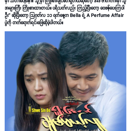
မှာ သိတာပေါ့နော်။ သူ့မှာ ကြိုးစားချင်စိတ်ရှိတယ်ဆိုတော့ အဲဒီ ဇာတ်ကားမှာ သူ
အများကြီး ကြိုးစားထားတယ်။ ပရိသတ်လည်း ကြည့်ပြီးတော့ ဝေဖန်ပေးကြပါ
ဦး’’ ဆိုပြီးတော့ သြဂုတ်လ ၁၁ ရက်နေ့က Bella ရဲ့ A Perfume Affair
ပွဲကို တက်ရောက်ရင်းဖြေဆိုခဲ့ပါတယ်။