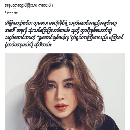
အနုပညာသွေးပါပြီးသား ကလေးပါ။
7 years ago
အိန္ဒြာကျော်ဇင်က တူမလေး မေတိုးခိုင်ရဲ့ သရုပ်ဆောင်အရည်အချင်းတွေ
အပေါ် အခုလို သုံးသပ်ပြောပြလာပါတယ်။ သူတို့ တူဝရီးနှစ်ယောက်တွဲ
သရုပ်ဆောင်ထားတဲ့ ‘’ရူးအောင်ချစ်မယ့်လူ’’ရုပ်ရှင်ကားကြီးကလည်း မကြာခင်
ရုံတင်တော့မယ်လို့ ဆိုပါတယ်။