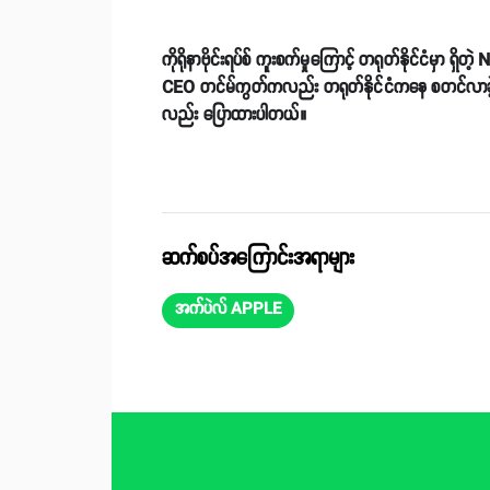
ကိုရိုနာဗိုင်းရပ်စ် ကူးစက်မှုကြောင့် တရုတ်နိုင်ငံမှာ ရ
CEO တင်မ်ကွတ်ကလည်း တရုတ်နိုင်ငံကနေ စတင်လာခဲ့တဲ့ ကိုရိ
လည်း ပြောထားပါတယ်။
ဆက်စပ်အကြောင်းအရာများ
အက်ပဲလ် APPLE