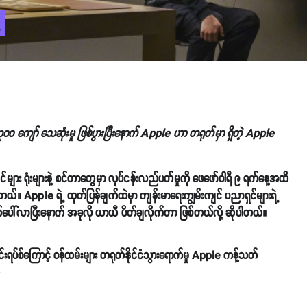
်း ၃၀၀ ကျော် သေဆုံးမှု ဖြစ်ပွားပြီးနောက် Apple ဟာ တရုတ်မှာ ရှိတဲ့ Apple
း ရုံးများနဲ့ စင်တာတွေမှာ လုပ်ငန်းလည်ပတ်မှုကို ဖေဖော်ဝါရီ ၉ ရက်နေ့အထိ
 Apple ရဲ့ ထုတ်ပြန်ချက်ထဲမှာ ကျန်းမာရေးကျွမ်းကျင် ပညာရှင်များရဲ့
ေါ်လာပြီးနောက် အခုလို ယာယီ ပိတ်ချလိုက်တာ ဖြစ်တယ်လို့ ဆိုပါတယ်။
ဗိုင်းရပ်စ်ကြောင့် ဝန်ထမ်းများ တရုတ်နိုင်ငံသွားရောက်မှု Apple ကန့်သတ်
o