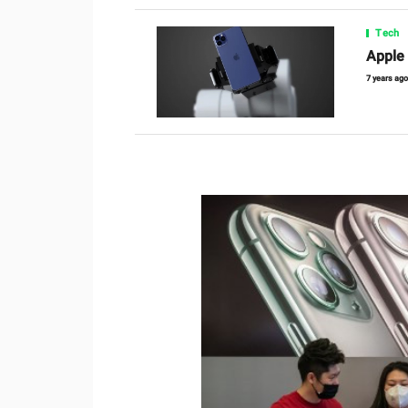
Tech
Apple န
7 years ag