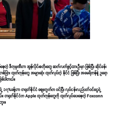
တဲ့ ဒီကုမ္ပဏီဟာ အွန်လိုင်းစတိုးတွေ ဆက်လက်ဖွင့်ထားဦးမှာ ဖြစ်ပြီး ဆိုင်ခန်း
ခြား ထုတ်ကုန်တွေ အများဆုံး ထုတ်လုပ်တဲ့ နိုင်ငံ ဖြစ်ပြီး အမေရိကန်နဲ့ ဥရော
ဖြစ်ပါတယ်။
%ခန့်ဟာ တရုတ်နိုင်ငံ ဈေးကွက်က ဝင်ပြီး လုပ်ငန်းလည်ပတ်ဝင်ငွေရဲ့
်။ တရုတ်နိုင်ငံက Apple ထုတ်ကုန်တွေကို ထုတ်လုပ်ပေးနေတဲ့ Foxconn
ဘူး။