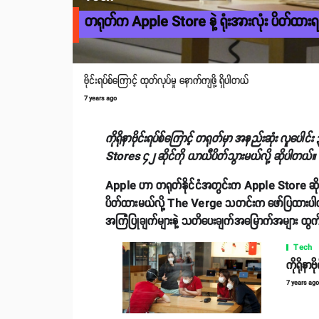
တရုတ်က Apple Store နဲ့ ရုံးအားလုံး ပိတ်ထားရ
ဗိုင်းရပ်စ်ကြောင့် ထုတ်လုပ်မှု ‌နောက်ကျဖို့ ရှိပါတယ်
7 years ago
ကိုရိုနာဗိုင်းရပ်စ်ကြောင့် တရုတ်မှာ အနည်းဆုံး လူပေါင
Stores ၄၂ ဆိုင်ကို ယာယီပိတ်သွားမယ်လို့ ဆိုပါတယ်။
Apple ဟာ တရုတ်နိုင်ငံအတွင်းက Apple Store ဆိုင်မျာ
ပိတ်ထားမယ်လို့ The Verge သတင်းက ဖော်ပြထားပါတယ်။
အကြံပြုချက်များနဲ့ သတိပေးချက်အမြောက်အများ ထွက်ပ
Tech
ကိုရိုနာ
7 years ag