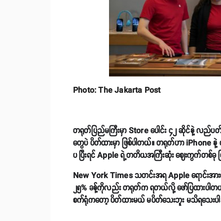
Photo: The Jakarta Post
တရုတ်ပြည်မကြီးမှာ Store ပေါင်း ၄၂ ဆိုင်နဲ့ လည်ပတ်နေ
တွေပဲ ပိတ်ထားမှာ ဖြစ်ပါတယ်။ တရုတ်ဟာ iPhone နဲ့ တစ်
ပ ပြီးရင် Apple ရဲ့တတိယအကြီးဆုံး ဈေးကွက်တစ်ခု 
New York Times သတင်းအရ Apple ရောင်းအားရဲ့ ၁၇
၂၅% ခန့်ကိုလည်း တရုတ်က ရတယ်လို့ ဖော်ပြထားပါတယ
စက်ရုံကတော့ ပိတ်ထားမယ် မပိတ်သေးဘူး မသိရသေးပါ