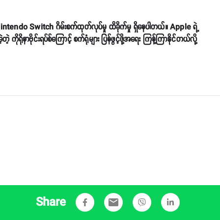
ှိတဲ့ Nintendo Switch ဂိမ်းစက်ထုတ်လုပ်မှု ထိခိုက်မှု ရှိနေပါတယ်။ Apple ရဲ့
ုနာဗိုင်းရပ်စ်ကြောင့် စက်ရုံများ ပြန်ဖွင့်ဖို့အရေး ကြန့်ကြာနိုင်တယ်လို့
Share
email