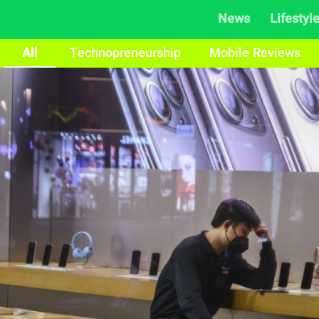
News
Lifestyl
All
Technopreneurship
Mobile Reviews