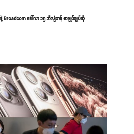
ဲ့ Broadcom ဒေါ်လာ ၁၅ ဘီလျံတန် စာချုပ်ချုပ်ဆို
o