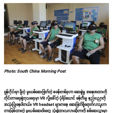
Photo: South China Morning Post
ရှန်ဟိုင်းမှာ ရှိတဲ့ မူးယစ်ဆေးဖြတ်တဲ့ စခန်းတစ်ခုဟာ ဆေးစွဲမှု အနေအထားကို
တိုင်းတာရေးနဲ့ကုသရေးမှာ VR လို့ခေါ်တဲ့ ပုံရိပ်ယောင် ဖန်တီးမှု နည်းပညာကို
အသုံးပြုနေပါတယ်။ VR headset များကနေ ဆေးဖြတ်ဖို့ရောက်လာသူဟာ
တားမြစ်ထားတဲ့ မူးယစ်ဆေးဝါးတွေ သုံးစွဲထားသလားဆိုတာကို စစ်ဆေးသွားမှာ