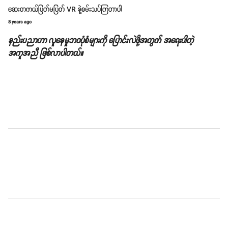
ဆေးတကယ်ပြတ်မပြတ် VR နဲ့စမ်းသပ်ကြတာပါ
8 years ago
နည်းပညာဟာ လူနေမှုဘဝပုံစံများကို ပြောင်းလဲဖို့အတွက် အရေးပါတဲ့
အကူအညီ ဖြစ်လာပါတယ်။