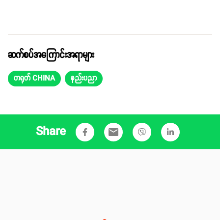
ဆက်စပ်အကြောင်းအရာများ
တရုတ် CHINA
နည်းပညာ
Share
email