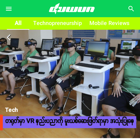
search
All
Technopreneurship
Mobile Reviews
arrow_back_ios
Tech
တရုတ်မှာ VR နည်းပညာကို မူးယစ်ဆေးဖြတ်ရာမှာ အသုံးပြုနေ