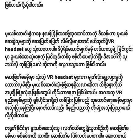
ဖြစ်တယ်လို့ဆိုပါတယ်။
မူးယစ်ဆေးဝါးနွံကနေ နလန်ပြန်ထစေဖို့ထူထောင်ထားတဲ့ ဒီစခန်းဟာ မူးယစ်
ဆေးစွဲသူများကို ဆေးပြတ်မပြတ် လိမ်လို့မရအောင် ဖော်ထုတ်ဖို့VR
headset တွေ သုံးထားတာပါ။ ဒီပုံရိပ်ယောင်မျက်မှန် တပ်ထားသူရဲ့ မြင်ကွင်း
မှာ မူးယစ်ဆေးသုံးနေတဲ့ မြင်ကွင်းတစ်ခု ဖန်တီးပေးလိုက်ပြီး ဒီအပေါ်ကို သူ
ဘယ်လို တုန့်ပြန်သလဲ ဆိုတာကို လေ့လာသွားတာ ဖြစ်ပါတယ်။
ဆေးဖြတ်စခန်းမှာ သုံးတဲ့ VR headset များဟာ မျက်လုံးရွေ့လျားမှုကို
ထောက်လှမ်းပြီး မူးယစ်ဆေးဝါးသုံးစွဲဖို့ဆန္ဒရှိသလားဆိုတာ သိဖို့ခန္ဓာကိုယ်
အပူချိန်နဲ့နှလုံးခုန်နှုန်းတွေပါ တိုင်းတာနေမှာ ဖြစ်ပါတယ်။ အလားတူ VR
နည်းစနစ်များကို ရှန်ဟိုင်းမှာရှိတဲ့ တစ်ခြား ပြန်လည် ထူထောင်ရေးစခန်းများမှာ
အသုံးပြုနေကြပြီး နောက်ထပ်လည်း ဒီနည်းပညာကို တိုးချဲ့အသုံးပြုသွားမယ်
လို့ဆိုပါတယ်။
တရုတ်နိုင်ငံမှာ မူးယစ်ဆေးသုံးသူ ၊ လက်ဝယ်တွေ့ရှိသူတစ်ဦးကို ဆေးဖြတ်စ
ခန်းမှာ နှစ်နှစ်အထိ ထားပြီး ဆေးပြတ်မှ ပြန်လွှတ်ပေးတာပါ။ ဆေးတကယ်