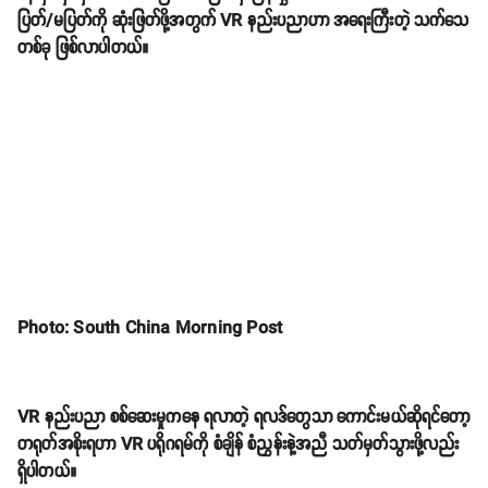
ပြတ်/မပြတ်ကို ဆုံးဖြတ်ဖို့အတွက် VR နည်းပညာဟာ အရေးကြီးတဲ့ သက်သေ
တစ်ခု ဖြစ်လာပါတယ်။
Photo: South China Morning Post
VR နည်းပညာ စစ်ဆေးမှုကနေ ရလာတဲ့ ရလဒ်တွေသာ ကောင်းမယ်ဆိုရင်တော့
တရုတ်အစိုးရဟာ VR ပရိုဂရမ်ကို စံချိန် စံညွှန်းနဲ့အညီ သတ်မှတ်သွားဖို့လည်း
ရှိပါတယ်။